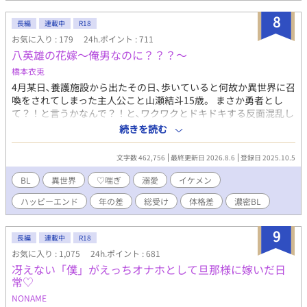
8
長編
連載中
R18
お気に入り : 179
24h.ポイント : 711
八英雄の花嫁〜俺男なのに？？？〜
橋本衣兎
4月某日､養護施設から出たその日､歩いていると何故か異世界に召
喚をされてしまった主人公こと山瀬結斗15歳。 まさか勇者とし
て？！と言うかなんで？！と､ワクワクとドキドキする反面混乱し
ている。だが何故か突然現れた8人の男達､八英雄と呼ばれる者達
続きを読む
の花嫁として召喚されたと聞き唖然となる。 嫌と言うが1ヶ月考
えてから､と提案をされる。そうしないと帰れないと重い嫌々受け
文字数 462,756
最終更新日 2026.8.6
登録日 2025.10.5
入れた。 それから八英雄達と暮らしていく中で仲を深めて､結斗
の過去や八英雄達の過去が曝け出し､ご飯を食べてほのぼの､時に
BL
異世界
♡喘ぎ
溺愛
イケメン
はエッチで､時には事件に巻き込まれたり､そんな波瀾万丈な話。
ハッピーエンド
年の差
総受け
体格差
濃密BL
8何の男達に多種多様なイケメンの溺愛×それに翻弄されてしまう
主人公 1人だけとくっ付く予定はありません､8人全員とくっ付く
予定ですので苦手な方はカムバックして下さい。 と呼ぶ総受けラ
9
長編
連載中
R18
ブストーリー。 他のカップリングも出る予定であるが基本この総
お気に入り : 1,075
24h.ポイント : 681
受けカップルとなります。ただ､作者の気分が乗ったのであれば､
冴えない「僕」がえっちオナホとして旦那様に嫁いだ日
沢山書く可能性もあります。 主人公にも攻めキャラにも重い過去
常♡
ありで､怪我をする描写が少しあるのでご容赦ください。 比較的
重い様にはしないつもりで行きます。 八英雄の簡単な説明で行く
NONAME