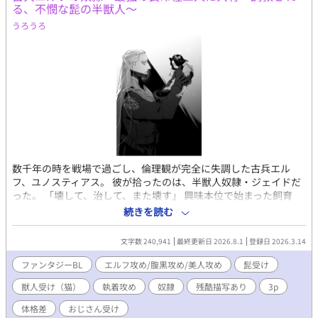
け／天使になる／授乳プレイ／舌フェラ／二輪責め（216話以
る、不憫な髭の半獣人～
降） 男しか存在しない世界「ナンシージエ」のシリーズですが、
うろうろ
他の話とは一切絡みません。陸続きではありますが、別大陸の物
語です。 天使の詳しい設定については「天使さまの愛で方」参照
のこと→https://fujossy.jp/books/17868 1/8 表紙のイラストは
NEOZONE様に描いていただきました！ 雷月と真崎です！ 美麗
イラスト嬉しいです！！
数千年の時を戦場で過ごし、倫理観が完全に失調した古兵エル
フ、ユノスティアス。 彼が拾ったのは、半獣人奴隷・ジェイドだ
った。 「壊して、治して、また壊す」 興味本位で始まった飼育
は、やがて戦友であるもう一人の古兵エルフのランティスドール
続きを読む
をも巻き込み、歪な共有生活へと変貌していく。 【属性・要素】
・最強エルフ攻め×2 ✕ 髭の半獣人受け ・倫理観ゼロ。調教と執
文字数 240,941
最終更新日 2026.8.1
登録日 2026.3.14
着と歪んだ溺愛 ・※無理やり、軽微のスカトロ、流血、残酷表現
を含みます。 ・別作『最強の狂紳士冒険者は〜』のスターシステ
ファンタジーBL
エルフ攻め/腹黒攻め/美人攻め
髭受け
ム採用ですが、未読でも全く問題ありません。 ※直接的な性描写
獣人受け（猫）
執着攻め
奴隷
残酷描写あり
3p
有る回には＊有り。 ※現在まったり更新中 続きが気になる方は、
ぜひ『お気に入り』で生存確認を
体格差
おじさん受け