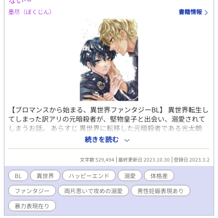
ない～
墨尽（ぼくじん）
書籍情報
【ブロマンスから始まる、異世界ファンタジーBL】 異世界転生し
てしまった訳アリの元暗殺者が、堅物皇子と出会い、溺愛されて
しまうお話。 あらすじ 異世界に転移した元暗殺者である光太朗
は、戦場で国の皇子リーリュイと出会う 二人は妙に馬が合い、戦
続きを読む
友と認め合うほどの仲になった なんだかんだあって離れ離れにな
った後、再会したリーリュイが何だかおかしい 戦友の距離感っ
文字数 529,494
最終更新日 2023.10.30
登録日 2023.3.2
て、どれくらい？こんなに近いのか？ そんなこんなで光太朗に執
着する聖魔導士まで現れて、ますます事態はこじれていく 戦友の
BL
異世界
ハッピーエンド
溺愛
体格差
距離感が掴めないまま二人は絆を深めていくも、光太朗には二人
ファンタジー
両片思いで攻めの溺愛
男性妊娠表現あり
の恋路を邪魔するほどの、隠された過去があった 戦友の壁を打ち
破る堅物皇子リーリュイ × 無自覚無鉄砲な光太朗の じれじれな
暴力表現在り
恋のお話 ※ご注意 〇二人が恋に落ちるのはかなり先です。それま