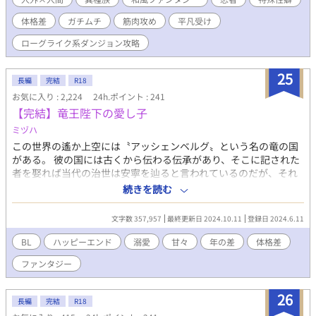
体格差
ガチムチ
筋肉攻め
平凡受け
ローグライク系ダンジョン攻略
25
長編
完結
R18
お気に入り : 2,224
24h.ポイント : 241
【完結】竜王陛下の愛し子
ミヅハ
この世界の遙か上空には〝アッシェンベルグ〟という名の竜の国
がある。 彼の国には古くから伝わる伝承があり、そこに記された
者を娶れば当代の治世は安寧を辿ると言われているのだが、それ
は一代の王に対して一人しか現れない類稀な存在だった。 〝蓮の
続きを読む
花のアザ〟を持つ者。 それこそが目印であり、代々の竜王が捜し
求めている存在だ。 しかし、ただでさえ希少な存在である上に、
文字数 357,957
最終更新日 2024.10.11
登録日 2024.6.11
時の流れと共に人が増えアザを持つ者を見付ける事も困難になっ
てしまい、以来何千年と〝蓮の花のアザ〟を持つ者を妃として迎
BL
ハッピーエンド
溺愛
甘々
年の差
体格差
えられた王はいなかった。 それから時は流れ、アザを持つ者が現
ファンタジー
れたと知ってから捜し続けていた今代の王・レイフォードは、南
の辺境近くにある村で一人の青年、ルカと出会う。 土や泥に塗れ
ながらも美しい容姿をしたルカに一目惚れしたレイフォードは、
26
長編
完結
R18
どうにか近付きたくて足繁く村へと通いルカの仕事を手伝う事に