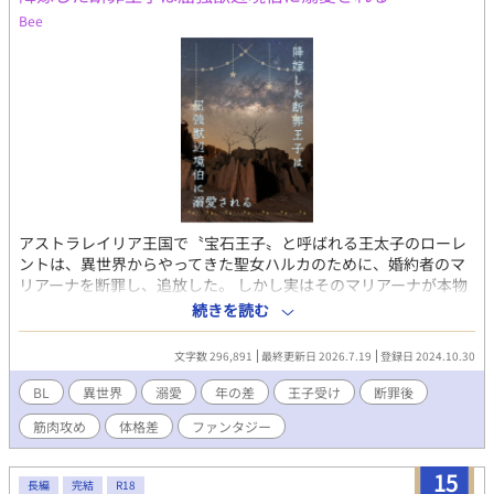
る。だが、 ——「失せろ。お前のような娼夫など必要としていな
Bee
い」 噂通り冷酷なロイの口からは罵詈雑言が放たれた。ロイは穢
らわしい娼夫を睨みつけ去ってしまう。使者らは最愛の妻を亡く
したロイを憐れむばかりで、まるでサラの様子を気にしていな
い。 誰も、サラこそが五年前に亡くなった『奥様』であり、最愛
のその人であるとは気付いていないようだった。 しかし、最大の
問題は元夫に存在を忘れられていることではない。 サラが未だに
ロイを愛しているという事実だ。 仕方なく、『恋愛感情抹消魔
法』を己にかけることにするサラだが——…… ☆お読みくださり
ありがとうございます。良ければ感想などいただけるとパワーに
なります！
アストラレイリア王国で〝宝石王子〟と呼ばれる王太子のローレ
ントは、異世界からやってきた聖女ハルカのために、婚約者のマ
リアーナを断罪し、追放した。 しかし実はそのマリアーナが本物
の聖女であったため、国は瘴気に侵され、その瘴気によって大厄
続きを読む
災が起こり壊滅寸前の危機となってしまう。 結局、マリアーナの
帰還により国は救われ、大厄災を招いた罪人としてローレントは
文字数 296,891
最終更新日 2026.7.19
登録日 2024.10.30
廃太子となり、大厄災で英雄となった功臣サルース辺境伯に嫁ぐ
ことになってしまったのだが、その夫となる辺境伯は、獣のよう
BL
異世界
溺愛
年の差
王子受け
断罪後
なだと噂される粗暴な男で—— 獣人末裔の10才年上屈強辺境伯×
筋肉攻め
体格差
ファンタジー
キラキラ美形ノンケ王子 断罪から始まり、最初はお互い気持ちが
すれ違ったまま話が進みます。無理やり描写あり。 攻めに過去女
性との結婚歴あり。毛モサモサ系 ※他サイトでも公開しています
15
長編
完結
R18