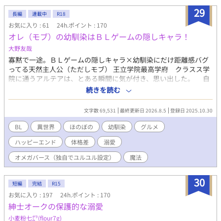
では両片思いのようなじれじれが続きます。 〇ファンタジー色が
29
強い作品です。 〇受けの光太朗は、ずっと強気です。やんちゃ
長編
連載中
R18
（２５歳→３０歳）な強気。 〇性描写もずっとずっと先になりま
お気に入り : 61
24h.ポイント : 170
すが、１８禁タグは初めから付けておきます。 〇男性妊娠表現あ
オレ（モブ）の幼馴染はＢＬゲームの隠しキャラ！
りです！苦手な方は避けましょう 〇かなりの長編です！！ 感想の
大野友哉
返信は遅くなりますが、毎回噛み締めながら読んでいます。あり
がとうございます。
寡黙で一途。ＢＬゲームの隠しキャラ×幼馴染にだけ距離感バグ
ってる天然主人公（ただしモブ） 王立学院最高学府 クラスス学
院に通うアルテアは、とある瞬間に気が付き、思い出した。 自
分は事故で死んで、姉が愛してやまなかったゲーム、溺愛系甘々
続きを読む
オメガバースＢＬ。『君の甘い香りに溺れるＡＤＶ』、タイトル
は《フラガリア・ドルチェ》の世界に転生していると。 一番の
文字数 69,531
最終更新日 2026.8.5
登録日 2025.10.30
親友である幼馴染のデルヴァは、このゲームの隠しキャラで、ア
ルテアは後日発売されたデルヴァのファンディスクの冒頭にちょ
BL
異世界
ほのぼの
幼馴染
グルメ
こっとだけ名前と幼馴染だという描写だけが出てきた、本編には
ハッピーエンド
体格差
溺愛
一度も名前すら出てこないモブであるということも……。 ☆世界
観、オメガバースの設定などなどはざっくりゆるゆるです。 ☆ご
オメガバース（独自でユルユル設定）
魔法
都合主義な描写あります。 ☆エロはかなり先の予定です。 ☆誤字
脱字など気をつけていますが出てしまうと思います。ご容赦くだ
30
さい。 ☆本作品はムーンライトノベルズにも投稿しています。 ☆
短編
完結
R15
アルファポリスでの更新は不定期です。
お気に入り : 197
24h.ポイント : 170
紳士オークの保護的な溺愛
小麦粉七㌘(flour7g)