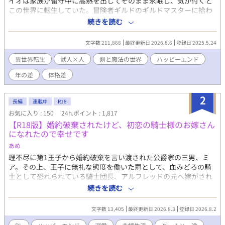
イオは家族が留守中に高熱を出してそのまま永眠し、気が付くと
この世界に転生していた。冒険者ギルドのギルドマスターに拾わ
れ5年が経ち、Cランク冒険者として採取を専門に細々と生計を立
続きを読む
てていた。 ある日Sランク冒険者のオオカミ獣人と出会い、猛
アピールをされる。その上自分のことを「番」だと言うのだが、
文字数 211,868
最終更新日 2026.8.6
登録日 2025.5.24
人族であるイオには番の感覚がわからないので戸惑うばかり。使
命も役割もチートもない異世界転生で健気に生きていく自己肯定
異世界転生
獣人×人
剣と魔法の世界
ハッピーエンド
感低めの真面目な青年と、甘やかしてくれるハイスペック年上オ
年の差
体格差
オカミ獣人の話です。 ベッタベタの王道異世界転生BLを目指し
ました。 本編完結。番外編は不定期更新です。R-15は保険。
コメント欄に関しまして、ネタバレ配慮は特にしていませんので
2
長編
連載中
R18
ネタバレ厳禁の方はご注意下さい。
お気に入り : 150
24h.ポイント : 1,817
【R18版】婚約破棄されたけど、初恋の騎士様のお嫁さん
になれたので幸せです
あめ
理不尽に第1王子から婚約破棄を言い渡された公爵家の三男、ミ
ア。その上、王子に無礼な態度を働いた罰として、血みどろの騎
士として恐れられている騎士団長、アルフレッドの元へ嫁がされ
ることに。 しかし、アルフレッドはミアの初恋の人で...。 この恋
続きを読む
は一方通行、きっと愛してはもらえない。それでも好きな人のそ
ばにいられるならそれでいい。そんな気持ちで嫁いだミアだった
文字数 13,405
最終更新日 2026.8.3
登録日 2026.8.2
が、アルフレッドは、ミアをどうやら溺愛してくれているようで
_？ 「…お前は、本当に愛らしいな」 「や、やめてください…！