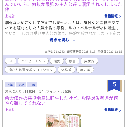
んでいたら、何故か最強の主人公達に溺愛されてしまった
てサイレント修正する場合があります。
件
上総啓
書籍情報
病弱なため若くして死んでしまったルカは、気付くと異世界マフ
ィアを題材とした人気小説の悪役、ルカ・ベルナルディに転生し
ていた。 ルカは受け主人公の弟で、序盤で殺されてしまう予定の
小物な悪役。せっかく生まれ変わったのにすぐに死んでしまうな
続きを読む
んて理不尽だ！と憤ったルカは、生存のために早速行動を開始す
る。 その結果ルカは、小説では最悪の仲だった兄への媚売りに成
文字数 718,743
最終更新日 2025.4.18
登録日 2023.12.15
功しすぎてしまい、兄を立派なブラコンに成長させてしまった。
受け要素を全て排して攻めっぽくなってしまった兄は、本来恋人
BL
ハッピーエンド
溺愛
執着
異世界
になるはずの攻め主人公を『弟を狙う不届きもの』として目の敵
懐かれ体質なポンコツショタ
体格差
年の差
にするように。 更には兄に惚れるはずの攻め主人公も、兄ではな
くルカに執着するようになり──？ 冷酷無情なマフィア攻め×ポ
ンコツショタ受け 怖がりなポンコツショタがマフィアのヤバい人
5
長編
完結
R18
達からの総愛されと執着に気付かず、クールを演じて生き残りに
お気に入り : 14,924
24h.ポイント : 1,526
励む話。
余命僅かの悪役令息に転生したけど、攻略対象者達が何
やら離してくれない
上総啓
書籍情報