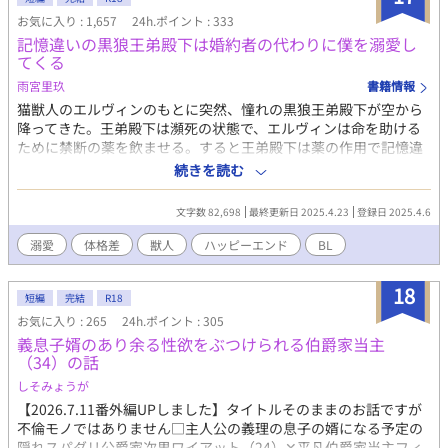
※女性は普通に登場しますが、他に明確な相手がいたり、恋愛目
お気に入り : 1,657
24h.ポイント : 333
線で主人公たちを見ていない人ばかりです。 ※同性愛者もいます
記憶違いの黒狼王弟殿下は婚約者の代わりに僕を溺愛し
が、異性愛が主流の世界です。なので主人公は、男なのに男を好
てくる
きになる自分はおかしいのでは？と悩みます。 ※主人公のお相手
雨宮里玖
書籍情報
は、保護者として主人公を温かく見守り、支えたいと思っていま
す。
猫獣人のエルヴィンのもとに突然、憧れの黒狼王弟殿下が空から
降ってきた。王弟殿下は瀕死の状態で、エルヴィンは命を助ける
ために禁断の薬を飲ませる。すると王弟殿下は薬の作用で記憶違
いを起こし、エルヴィンのことを婚約者と思い込み溺愛してき
続きを読む
て……？ 勘違い溺愛から始まる、コミカルでちょっと切ないハッ
ピーエンドストーリー。 受け エルヴィン（18） 貧乏小国の猫獣
文字数 82,698
最終更新日 2025.4.23
登録日 2025.4.6
人の第三王子。チビで平凡だが、治癒師を目指して勉強中。正義
感にあふれる頑張り屋。 攻め ルーク（18） 強大な勢力を持つ黒
溺愛
体格差
獣人
ハッピーエンド
BL
狼獣人の王弟。能力は高いがそれをひけらかすこともない。カリ
スマ性がある。金色の瞳をしている。
18
短編
完結
R18
お気に入り : 265
24h.ポイント : 305
義息子婿のあり余る性欲をぶつけられる伯爵家当主
（34）の話
しそみょうが
【2026.7.11番外編UPしました】タイトルそのままのお話ですが
不倫モノではありません□主人公の義理の息子の婿になる予定の
隠れスパダリ公爵家次男ワイアット（24）✕平凡伯爵家当主フィ