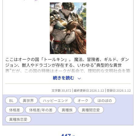
ここはオークの国「トールキン」。 魔法、冒険者、ギルド、ダン
ジョン、獣人やドラゴンが存在する、いわゆる“典型的な異世
界”だが、この国の特徴はオークが長命で、理知的な文明社会を築
いていることにある。 トールキンのオークたちは、 灰色がかった
続きを読む
緑や青の肌 鋭く澄んだ眼差し 鍛え上げられた筋骨隆々の体躯 を
持ち、外見こそ威圧的だが、礼節と合理性を重んじる国民性をし
文字数 30,872
最終更新日 2026.1.12
登録日 2026.1.12
ている。 異世界から来る存在は非常に珍しい。 しかしオークは千
年を生きる種族ゆえ、**長い歴史の中で「時折起こる出来事」**
BL
異世界
ハッピーエンド
オーク
ほのぼの
として、記録にも記憶にも残されてきた。 ⸻ ■ ガスパールと
体格差
体格差/年の差
異種族
異種間恋愛
いうオーク ガスパールは、この国でも名の知れた貴族家系の三男
として生まれた。 薄く灰を帯びた緑の肌、 赤い虹彩に金色の瞳孔
異種族恋愛
という、どこか神話的な目。 分厚い肩と胸板、鍛え抜かれた腹筋
は鎧に覆われずとも堅牢で、 銀色に輝く胸当てと腰当てには、
代々受け継がれてきた宝石が嵌め込まれている。 ざらついた低音