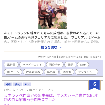
ある日トラックに轢かれて死んだ成瀬は、前世のめり込んでいた
BLゲームの悪役令息フェリアルに転生した。 フェリアルはゲーム
内の悪役として15歳で断罪される運命。 前世で周囲からの愛情に
恵まれなかった成瀬は、今世でも誰にも愛されない事実に絶望
続きを読む
し、転生直後にゲーム通りの人生を受け入れようと諦観する。 声
すら発さず、家族に対しても無反応を貫き人形のように接するフ
文字数 1,599,910
最終更新日 2026.7.13
登録日 2023.2.9
ェリアル。そんなフェリアルに周囲の過保護と溺愛は予想外に増
していき、いつの間にかゲームのシナリオとズレた展開が巻き起
異世界
ハッピーエンド
悪役令息
溺愛
執着
こっていく。 気付けば兄達は勿論、妖艶な魔塔主や最恐の暗殺
BLゲーム
攻略対象者
年の差
体格差
アンダルシュ
者、次期大公に皇太子…ゲームの攻略対象者達がフェリアルに執
着するようになり…――？ 周囲の愛に疎い悪役令息の無自覚総愛
されライフ。 ※最終的に固定カプ
6
短編
完結
R18
お気に入り : 24
24h.ポイント : 1,299
天才ラノベ作家♂の転生先は、オメガバース世界なBL小
説の伯爵家末っ子四男Ωでした
キタ