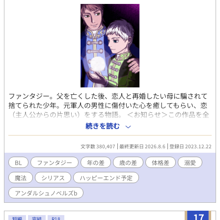
まなくてもお楽しみいただけます。 天使さまの生態について
fujossyに設定を載せています。 「天使さまの愛で方」
https://fujossy.jp/books/17868
ファンタジー。父を亡くした後、恋人と再婚したい母に騙されて
捨てられた少年。元軍人の男性に傷付いた心を癒してもらい、恋
（主人公からの片思い）をする物語。 ＜お知らせ＞この作品を全
体的に修正しました。主な修正点は次の二点に関するものです。
続きを読む
・キャラクターの年齢が具体的にわかるような表現を全て削除
し、「未成年」「少年」「子供」「成人」「青年」「数年後
文字数 380,407
最終更新日 2026.8.6
登録日 2023.12.22
（前）」「昔」などの、曖昧なものにする。 ・物語の展開上、
必須ではない性的な表現（下ネタなど）を大幅に減らす。 キャ
BL
ファンタジー
年の差
歳の差
体格差
溺愛
ラクターの関係やストーリーを変えるつもりはありません。 作
魔法
シリアス
ハッピーエンド予定
者にとって大切な作品を守るためということで、ご理解いだけれ
ば幸いです。 あと、タイトルも少し変更しました。 ※序盤は主
アンダルシュノベルズb
人公が悲しむシーンが多いです。 ※主人公と相手が出会うまで、
少しかかります（28話） ※BL的展開になるまでに、結構かかる予
17
定です。主人公が恋心を自覚するようでしないのは51話くらい？
短編
完結
R18