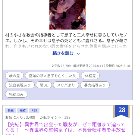
村の小さな教会の指導者として息子と二人幸せに暮らしていたノ
エ。しかし、その幸せは息子の死とともに崩れさる。息子が殺さ
れ、自身もいわれのない罪の責任をとらされ尊厳を踏みにじられ
る日々。 地獄の日々に死を願ったある日、村が盗賊に襲われる。
続きを読む
監禁されていたノエは、ある条件をつけられ盗賊たちに助け出さ
れる。 それは、盗賊の頭アレスの『父さん』になることだった。
文字数 18,709
最終更新日 2025.8.11
登録日 2025.8.10
父さんと呼ばれ戸惑うノエだったが、二人は徐々に仲を深めてい
く。そんな時に、息子の死の真相が明らかになる。 真相を聞いた
歳の差
盗賊の頭×息子を亡くした父
体格差
ノエがくだした決断は…… 盗賊の頭×息子を殺された父親 2024
流血表現あり
闇BL
メリバより
暴力描写あり
年に【闇BLアンソロジー】に掲載していた作品です。 表紙イラス
ト：まめ様（@manedanuki_bl）
完結済み
28
長編
完結
R18
お気に入り : 3,409
24h.ポイント : 198
【完結】異世界で出会った戦友が、ゼロ距離まで迫って
くる！ ～異世界の堅物皇子は、不具合転移者を手放せ