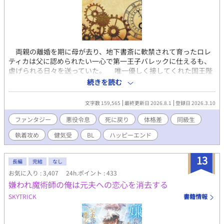
両親の離婚を期に母が去り、地下書斎に軟禁されて育ったロレ
ティカは父に認められたい一心で第一王子バレックに仕えるも、
虐げられる日々を送っていた。 唯一優しく接してくれた国王陛
下が崩御し絶望する中、異母兄弟の後継者争いに終止符が打たれ
続きを読む
ると、即位したバレックと王太后による恐怖政治が始まった。
前陛下を亡くした悲しみに囚われていたロレティカは国を崩壊さ
文字数 159,565
最終更新日 2026.8.1
登録日 2026.3.10
せようと動き、その後、王弟レイリスよる反乱が起こる。 敗れ
たバレックは家臣と共に投獄され、ロレティカも地下牢へ繋がれ
ファンタジー
悪役令息
死に戻り
体格差
同級生
る。 そこでレイリスの護衛騎士サルクの優しさに触れ、無償の
執着攻め
健気受
BL
ハッピーエンド
温もりを注がれて恋を知り……。 処刑寸前に「今度はサルクの
ために生きたい」と願いながら断罪されたが、目覚めると登城前
に時間が巻き戻っていて──！？ いいね、エール、感想、とても
13
長編
完結
なし
励みになります！ ※注意事項※ 7話〜28話くらいまで、お家騒動
お気に入り : 3,407
24h.ポイント : 433
編と思って読んでください。後の方にならないと攻めキャラのサ
嫌われ魔術師の俺は元夫への恋心を消去する
ルクは登場しません。
SKYTRICK
書籍情報