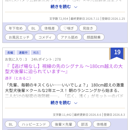
リオ（34）□あらすじ⋯亡き妻の連れ子マリオンの学院でのやら
続きを読む
かしで没落寸前となった伯爵家当主のフィリオは、訳あり公爵子
息のワイアットをマリオンの婿に取ることを条件に没落を免れ
文字数 72,954
最終更新日 2026.7.11
登録日 2026.1.25
る。「お義父さん」北の最果ての修道院に送られたマリオンが伯
爵家に戻ってくるまで約二ヶ月強⋯ワイアットとフィリオ、二人
年下攻め
BL
体格差
♡喘ぎ
見抜き
の危うい性活が始まるのだった─というローテンションなエロコ
お風呂エッチ
コメディ
アナル舐め
顔面騎乗
メディです。□全７話＋番外編
19
長編
連載中
R15
お気に入り : 3
24h.ポイント : 278
『【逃げ場なし】視線の先のシグナル ～180cm越えの大
型犬後輩に迫られています～』
透子（とおるこ）
「先輩、毎朝のキスくらい……いいでしょ？」 ​180cm超えの激重
大型犬後輩×クールな2年エース！ 朝のランニングから始まる、
二人だけの秘密の攻防戦――。 ​「広く、浅く」がモットーのバド
部員・葉山侑樹。 他人に無関心だったはずの俺の視線を奪ったの
続きを読む
は、朝のランニングで絶対に追いつけない爽やかな陸上部の後
輩・三浦龍司だった。 ​単なる悔しさだと思っていたのに――視線
文字数 11,442
最終更新日 2026.8.6
登録日 2026.8.3
が交わった瞬間、無自覚な攻防戦が動き出す。 孤高のエース×ク
ールな先輩が織りなす、朝靄から始まる青春BL！ ​
BL
ハッピーエンド
後輩×先輩
部活
体格差
―――――――――――――――――――――――― ​【第2回 青