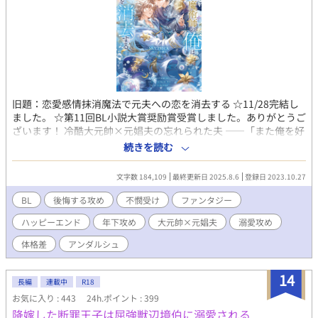
旧題：恋愛感情抹消魔法で元夫への恋を消去する ☆11/28完結し
ました。 ☆第11回BL小説大賞奨励賞受賞しました。ありがとうご
ざいます！ 冷酷大元帥×元娼夫の忘れられた夫 ——「また俺を好
きになるって言ったのに、嘘つき」 元娼夫で現魔術師であるエデ
続きを読む
ィことサラは五年ぶりに祖国・ファルンに帰国した。しかし暫し
の帰郷を味わう間も無く、直後、ファルン王国軍の大元帥である
文字数 184,109
最終更新日 2025.8.6
登録日 2023.10.27
ロイ・オークランスの使者が元帥命令を掲げてサラの元へやって
くる。 ロイ・オークランスの名を知らぬ者は世界でもそうそうい
BL
後悔する攻め
不憫受け
ファンタジー
ない。魔族の血を引くロイは人間から畏怖を大いに集めながら
ハッピーエンド
年下攻め
大元帥×元娼夫
溺愛攻め
も、大将として国防戦争に打ち勝ち、たった二十九歳で大元帥と
して全軍のトップに立っている。 その元帥命令の内容というの
体格差
アンダルシュ
は、五年前に最愛の妻を亡くしたロイを、魔族への本能的な恐怖
を感じないサラが慰めろというものだった。 ロイは妻であるリ
14
ネ・オークランスを亡くし、悲しみに苛まれている。あまりの辛
長編
連載中
R18
さで『奥様』に関する記憶すら忘却してしまったらしい。半ば強
お気に入り : 443
24h.ポイント : 399
引にロイの元へ連れていかれるサラは、彼に己を『サラ』と名乗
降嫁した断罪王子は屈強獣辺境伯に溺愛される