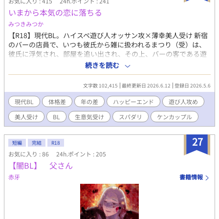
お気に入り : 415
24h.ポイント : 241
した。 だがそんな穏やかな時も束の間、ある日突然村に悲劇が訪
いまから本気の恋に落ちる
れ────。 穏和な美形竜王(攻)×辺境の村育ちの美人青年(受)
性的描写ありには※印つけてます。 少しだけ痛々しい表現あり。
みつきみつか
【R18】現代BL。ハイスペ遊び人オッサン攻×薄幸美人受け 新宿
のバーの店員で、いつも彼氏から雑に扱われるまつり（受）は、
彼氏に浮気され、部屋を追い出され、その上、バーの客である遊
び人の太郎（攻）に馬鹿にされて、諍いになる。 しかし、元彼と
続きを読む
のトラブルで太郎に助けられて以来、まつりは太郎のセフレ状態
となってしまう。 太郎との肉体関係を断ちたいまつりだが、反発
文字数 102,415
最終更新日 2026.6.12
登録日 2026.5.6
しながらも少しずつ距離が近づいていき――。 ＊＊＊ 大切なも
のを持ちたくない攻×本気で愛されたい受 性描写は※をつけま
現代BL
体格差
年の差
ハッピーエンド
遊び人攻め
す。 年の差すれ違いケンカップル、ハッピーエンド。 各章の最終
美人受け
BL
生意気受け
スパダリ
ケンカップル
話には*をつけます。 ◆登場人物 まつり …受、推定22歳、
160cm、美人、生意気な頑固者、無戸籍児 太郎（あきまさ） …
攻、42歳、188cm、検察官 ※別シリーズ『エリート先輩はうかつ
27
短編
完結
R18
な後輩に執着する』と同一世界観ですが、本作は単体で読めます
お気に入り : 86
24h.ポイント : 205
※
【闇BL】 父さん
赤牙
書籍情報