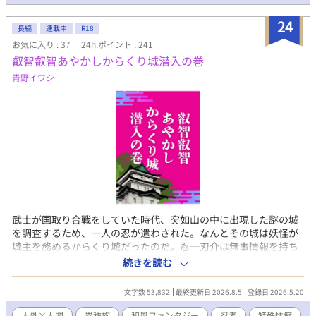
24
長編
連載中
R18
お気に入り : 37
24h.ポイント : 241
叡智叡智あやかしからくり城潜入の巻
青野イワシ
武士が国取り合戦をしていた時代、突如山の中に出現した謎の城
を調査するため、一人の忍が遣わされた。なんとその城は妖怪が
城主を務めるからくり城だったのだ。忍─刃介は無事情報を持ち
帰ることが出来るのか！？ というガチムチ妖怪人外ボス×NINJA
続きを読む
のエロトラップダンジョンもどき小説です。多分四天王とか出ま
す。 頭を空っぽにして読んで頂きたいです。
文字数 53,832
最終更新日 2026.8.5
登録日 2026.5.20
人外×人間
異種族
和風ファンタジー
忍者
特殊性癖