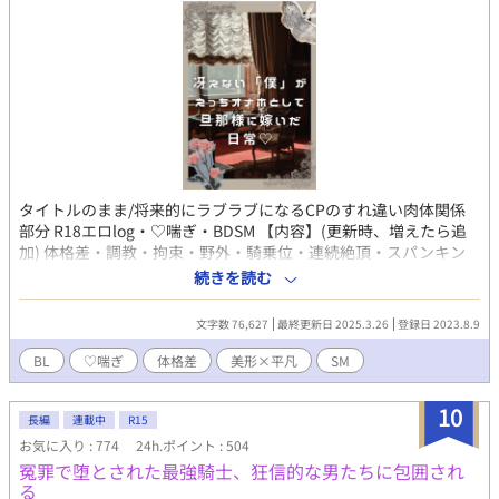
と､異世界に数百年に一度現れる厄災を倒せる力を持てるのが八英
雄達である。そして八英雄は必ずと言って良いほど王としての才
を持ち､皆から慕われる存在となる。 そして､八英雄には【運命の
花嫁】となる者が他の世界で誕生し､召喚するのが決まりとなって
いる。運命の花嫁は存在するだけで八英雄の力をパワーアップさ
せ､癒す存在である。 それが結斗。 運命の花嫁として産まれた結
斗はその運命を受け入れるのか､それとも受け入れないのかも見ど
ころですね。 因みに､結斗は元の世界に身寄りはありません､天涯
孤独の身ですので帰る場所もないです。 もし､八英雄達と結ばれ
なければ､八英雄は､､､､ 「」は普通の会話 『』は過去や電話な
タイトルのまま/将来的にラブラブになるCPのすれ違い肉体関係
ど 〈〉は小声で話している () は心の声 ・・・は時間経過 ＊＊＊
部分 R18エロlog・♡喘ぎ・BDSM 【内容】(更新時、増えたら追
は話し手交代 ○○○は過去振り返 ー文章ーはナレーション ※こ
加) 体格差・調教・拘束・野外・騎乗位・連続絶頂・スパンキン
の作品はカクヨム様の方でも投稿しております。
グ・お仕置き・よしよしセックス・快楽堕ち・ストリップ 結腸・
続きを読む
アナルビーズ・ちんぽハーネスで散歩・鞭 尿道開発・尿道プレ
イ・尿道拡張・疑似放尿・ブジー・カテーテル 強制イラマチオ・
文字数 76,627
最終更新日 2025.3.26
登録日 2023.8.9
嘔吐(少し)・ 攻めの媚薬・受の号泣・小スカ・靴舐め 婚前調教
編：ストリップ・竿酒・土下座・床舐め・開発・ぺニス緊縛・イ
BL
♡喘ぎ
体格差
美形×平凡
SM
ラマチオ・オナ禁 【今後書きたい】種付けプレス・体格差のある
プレイ・ピアッシング・鼻穴射精・喉奥開発・乳首開発・乳首ピ
10
アス・おちんぽ様への謝罪・ハメ懇願土下座・異物挿入・産卵・
長編
連載中
R15
貞操帯 (らぶらぶ軸で書きたい)フィスト・アナルホール 内容が分
お気に入り : 774
24h.ポイント : 504
かりやすいよう更新日とプレイがタイトル。基本繋がってない。
冤罪で堕とされた最強騎士、狂信的な男たちに包囲され
モチベのために、応援や感想waveboxにいただけるととても嬉し
る