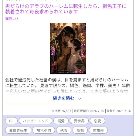
オのことは親友として好きだった。
男だらけのアラブのハーレムに転生したら、褐色王子に
執着されて毎夜求められています
霧原いと
会社で過労死した社畜の僕は、目を覚ますと男だらけのハーレム
に転生していた。 見渡す限りの、褐色、筋肉、半裸、美男！ 年齢
＝恋人いない歴のゲイだった僕にとっては、まさに夢のような世
界……と思ったのも束の間。 ハーレムの主・ナシール王子は、圧
続きを読む
倒的な雄の色気を持つ絶世の美丈夫だった。 しかも、なぜか初対
面の僕を夜伽の相手に指名。 初めてのえっちで身も心も溶かされ
文字数 26,837
最終更新日 2026.7.26
登録日 2026.7.16
た僕は、その日から王子に独占欲全開で毎夜求められるようにな
ってしまい――！？ 褐色筋肉王子×小柄華奢受け 身分差・体格
BL
ハッピーエンド
溺愛
異世界
恋愛
差・溺愛執着BL
異世界転生
褐色筋肉
執着
夜伽
体格差