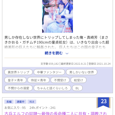
男しか存在しない世界にトリップしてしまった俺・真崎芳（まさ
きかおる・ガチムチ190cmの童貞処女）は、いきなり出会った超
絶美形の巨人たちに輪姦された。 巨人たちはこの国の皇子たち
で、俺が”運命の相手”だから嫁にするという。 それから毎日輪姦
続きを読む
され続けたら、ありえないことに子どもができてしまった。 パニ
ックを起こした俺を皇子たちは喜んで犯し続け、とうとう卵が産
文字数 659,182
最終更新日 2022.8.21
登録日 2021.10.24
まれた。 このままこうして生きていくのかと思ったのに、俺はも
う子を成せず、ほっておいたら死んでしまうと聞いた。 死ぬ前に
異世界トリップ
中華ファンタジー
男しかいない世界
ここを出たいと這うようにして部屋を出たら……。 ゲイだけど童
皇子×青年
侍従×青年
不憫受け
総受け
貞処女だった俺が異世界で夫三人+一人と幸せになるまでのお話。
会話が足りなさすぎて盛大な誤解から始まる異世界生活。 受けが
不憫からの溺愛
ちゃんと話ぐらいしろ
BL
最初の頃不憫ですが、すぐにラブ甘になります。 巨人族の皇子三
人＋侍従×マッチョ30歳（異世界トリップした時は29歳） ラブラ
23
ブハッピーエンドです。 中華ファンタジー／ゲイ（ネコ）／アナ
長編
連載中
R18
ニー／産卵／輪姦／溺愛／乳首責め／アナル責め／結腸責め（侍
お気に入り : 95
24h.ポイント : 241
従デフォルト）／体格差／尿道責め／おもらし（小スカ）／総受
古兵エルフの奴隷～最強の長命種二人に共有・調教され