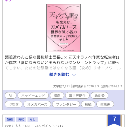
距離近わんこ系な最強騎士団長α × 元天才ラノベ作家な転生者Ω
が偶然「番にならないと出られないダンジョントラップ」に嵌っ
てしまい、ただの幼馴染ではなくなる話 【攻め】リオ・ノワール
公爵家の次男のα。 最強と謳われている帝国騎士団の団長であ
続きを読む
り、国一番の闇魔法の使い手。 幼少期の頃からレナトのことが好
きで、番になるならレナトがいいと思っていることをレナト以外
文字数 7,971
最終更新日 2026.8.3
登録日 2026.8.3
の周りの人間は知っていた。 レナトと家族以外の人間には興味が
なく、表向きはにこやかだが踏み込ませない雰囲気で対応してい
BL
ハッピーエンド
溺愛
異世界転生
幼馴染
る。 【受け】レナト・リュミエール 伯爵家の末っ子四男のΩ。 光
♡喘ぎ
オメガバース
ファンタジー
短編
体格差
魔法を扱える血族であり、レナト以外は全員αなため大変可愛がら
れて育った。 前世ではハーレムもの作品の金字塔と呼ばれる天才
ラノベ作家であり、その経験則と直感力で誰ともラブコメ展開を
7
短編
完結
なし
起こすことなく生きてこれていた。 リオの性格や顔がド好み。リ
お気に入り : 188
24h.ポイント : 717