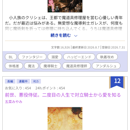
小人族のクリシェは、王都で魔道具修理屋を営む心優しい青年
だ。だが最近は悩みがある。無愛想な魔導剣士ガレスが、何度も
同じ魔術剣を折っては修理に持ち込んでくる。うちは魔道具修理
屋であって、武具修理屋じゃない。最初は呆れていたクリシェだ
続きを読む
ったが、剣には天使の呪いが残っていた。ガレス自身も左腕に
「天使の呪い」を受けていた。不意の事故で、天使の呪いがクリ
文字数 16,926
最終更新日 2026.8.7
登録日 2026.7.31
シェにまで移ってしまう。 ガレスは騎士団の任務中、後輩騎士
マヌスを庇って呪いを受け、左腕を負傷していた。この先も騎士
BL
ファンタジー
溺愛
ハッピーエンド
執着攻め
として命を奪いのではなく、誰かの役に立つ仕事を望み、クリシ
体格差
魔法
魔導騎士
魔道具修理師
アンダルシュ
ェの店で働きたいと申し出る。天使の呪いは二人一緒に解かねば
ならない。クリシェは渋々ながらガレスを従業員として受け入れ
た。 修理の仕事を通して互いを理解し合う二人。 二人は徐々
12
長編
連載中
R15
に惹かれ合い、やがて隣にいるのが当たり前の存在になってい
お気に入り : 454
24h.ポイント : 454
く。 ――苦手から始まる溺愛じれきゅんラブ。
前世、悪役侍従。二度目の人生で対立騎士から愛を知る
五菜みやみ