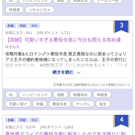
BL
ハッピーエンド
溺愛
夫婦生活
クール×一途
心臓が持たないです…！」 山も谷もない、いちゃいちゃ新婚カッ
体格差
いちゃいちゃ
プルのお話。 ────── ※現在連載中の作品のR18版です(更新
は通常版が先になります) ※主人公の年齢を変更しています。
※R18部分の追加以外に内容の大きな変更はありません。
3
長編
完結
R18
お気に入り : 561
24h.ポイント : 1,711
【完結】可愛いすぎる悪役令息に今日も悶える攻め達
ゆきもち
攻略対象&ヒロイン♂×悪役令息 貧乏貴族なのに故あってジュリ
アス王子の婚約者候補になってしまったシエルは、王子の奇行に
悩まされていた。 ◾️幼馴染王子 「いじめはやめるんだ！」 「シエ
ルは、嫉妬してこんな事したんだよな？」 ※設定のせいで最初は
続きを読む
空回りのやらかしばかりです。かっこいい攻めではありません
が、シエルへの愛は誰にも負けません！ ◾️ヒロイン♂ 注意！中身
文字数 93,885
最終更新日 2026.7.25
登録日 2026.7.3
はバリタチ 「セックスはスポーツだよ♪」 ◾️過保護な従者 「お前
は俺がいないと、何にも出来ないんだから」 ◾️弟（転生者） 「ー
BL
ハッピーエンド
溺愛
執着攻め
体格差
ー 兄さんは僕が幸せにする！」 ◾️騎士団長の息子 「俺は貴方
可愛い受け
学園
悪役令息
ヤンデレ
転生
の守護騎士です」 果たしてシエルは幸せになる事が出来るの
か……？ ★最終的には、やらかし王子とハッピーエンド予定で
す。 注意！ がっつり本番はありませんが、随所に、匂わせ、エ
4
長編
完結
R18
ロが絡むシーン、攻めが変態になるシーンがあります。 ちょこち
お気に入り : 9,674
24h.ポイント : 1,661
ょこ出てくるので、話のタイトルに※はつけてません。 いつでも
異世界マフィアの悪役次男に転生したので生き残りに励
何でもウェルカムな方、どうぞ宜しくお願いします。 後で気づい