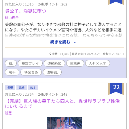
ンcp内での無理矢理表現あります。 苦手な方はご注意ください。
お気に入り : 1,015
24h.ポイント : 262
貴公子、淫獄に堕つ
桃山夜舟
美貌の貴公子が、なりゆきで邪教の社に神子として潜入すること
になり、やたらデカいイケメン宮司や信徒、人外などを相手に連
日連夜の淫らな祭祀で快楽漬けになる話。 なんちゃって平安王朝
風の異世界です。 輪姦/淫紋/結腸責/異種姦/触手/スライム/マッサ
続きを読む
ージ/鬼/獣姦/衆人環視/青姦/尿道責/母乳/搾乳/羞恥/露出/苗床/産
卵/など。 快楽漬けなので、痛みや暴力はありません。 ※はR-18
文字数 101,409
最終更新日 2024.3.23
登録日 2024.3.1
描写ありです（ほとんどですが）。 2024.3.23 完結しました。あ
りがとうございました！ 後日談やスピンオフなど書くかもしれま
BL
複数プレイ
連続絶頂
体格差
人外×人間
せん。
触手
快楽責め
濃密BL
22
長編
完結
R18
お気に入り : 2,764
24h.ポイント : 248
【完結】巨人族の皇子たち四人と、異世界ラブラブ性活
にいたるまで
浅葱