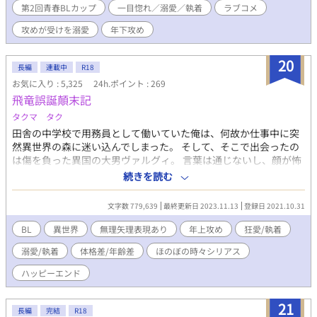
第2回青春BLカップ
一目惚れ／溺愛／執着
ラブコメ
春BLカップ参加中！】 ※プロット完成済み＆4万字超のストック
（全体の過半数完了）を確保しています！途中で更新が止まる心
攻めが受けを溺愛
年下攻め
配はありませんので、安心して最後までお付き合いください。
※【毎日18:00】に定時更新中！（※8/10以降は1日2回更新予
20
定！） ​少しでもキュンとしたら「お気に入り追加」や投票（24h.
長編
連載中
R18
ポイント）で応援していただけると大きな励みになります！
お気に入り : 5,325
24h.ポイント : 269
飛竜誤誕顛末記
タクマ タク
田舎の中学校で用務員として働いていた俺は、何故か仕事中に突
然異世界の森に迷い込んでしまった。 そして、そこで出会ったの
は傷を負った異国の大男ヴァルグィ。 言葉は通じないし、顔が怖
い異人さんだけど、森を脱出するには地元民の手を借りるのが一
続きを読む
番だ！ そんな訳で、森を出るまでの道案内をお願いする代わりに
動けない彼を家まで運んでやることに。 竜や魔法が存在する世界
文字数 779,639
最終更新日 2023.11.13
登録日 2021.10.31
で織りなす、堅物将軍様とお気楽青年の異世界トリップBL 年上攻
め/体格差/年の差/執着愛/ハッピーエンド/ほのぼの/シリアス/無理
BL
異世界
無理矢理表現あり
年上攻め
狂愛/執着
矢理/異世界転移/異世界転生/ 体格が良くお髭のおじさんが攻めで
溺愛/執着
体格差/年齢差
ほのぼの時々シリアス
す。 一つでも気になるワードがありましたら、是非ご笑覧くださ
い！ 第1章までは、日本語「」、異世界語『』 第2章以降は、日本
ハッピーエンド
語『』、異世界語「」になります。 ＊自サイトとムーンライトノ
ベルズ様にて同時連載しています。 ＊モブ姦要素がある場面があ
21
ります。 ＊今後の章でcp攻以外との性行為場面あります。 ＊メイ
長編
完結
R18