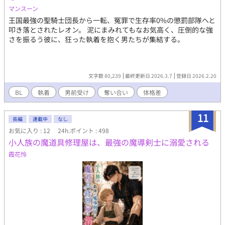
いです♡
マンスーン
​王国最強の聖騎士団長から一転、冤罪で生存率0%の懲罰部隊へと
叩き落とされたレオン。 泥にまみれてもなお気高く、圧倒的な強
さを振るう彼に、狂った執着を抱く男たちが集結する。
文字数 80,239
最終更新日 2026.3.7
登録日 2026.2.20
BL
執着
男前受け
奪い合い
体格差
11
長編
連載中
なし
お気に入り : 12
24h.ポイント : 498
小人族の魔道具修理屋は、最強の魔導剣士に溺愛される
霞花怜