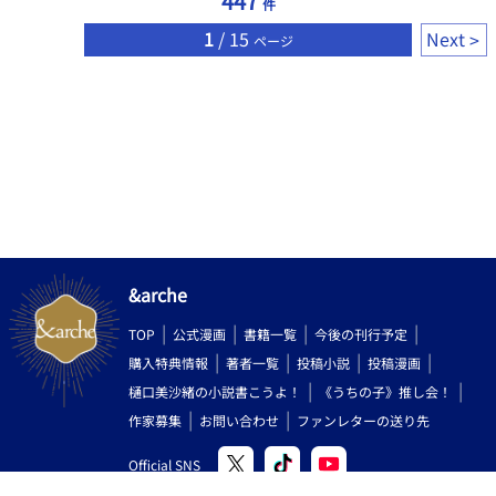
447
件
の声だが、語調は穏やかで、 貴族らしい品と、年齢を重ねた余裕
がにじむ話し方をする。 ● 彼の性格 • 極めて面倒見がよく、観察
1
/ 15
Next
ページ
力が高い • 感情を声高に表に出さないが、内側は情に厚い • 責任を
引き受けることを当然のように思っている • 自分が誰かに寄りか
かることだけは、少し苦手 どこか「自分は脇役でいい」と思って
いる節があり、それが彼の誠実さと同時に、不器用さでもあっ
た。 ⸻ ■ 過去と喪失 ――愛したオーク ガスパールはかつ
て、平民出身のオーク男性と結ばれていた。 家柄も立場も違う相
手だったが、 彼はその伴侶の、 不器用な優しさ 朝食を焦がして
しまうところ 眠る前に必ず手を探してくる癖 を、何よりも大切に
していた。 しかし、その伴侶はすでにこの世を去っている。 現在
ガスパールが暮らしているのは、 貴族街から少し離れた、二階建
ての小さな屋敷。 華美ではないが、掃除が行き届き、静かな温も
りのある家だ。 彼は今も毎日のように墓参りを欠かさない。 それ
&arche
は悲嘆というより、対話に近い行為だった。 ⸻ ■ 現在の生活
ガスパールは現在、 街の流通を取り仕切る代表的な役職に就いて
TOP
公式漫画
書籍一覧
今後の刊行予定
いる。 多忙な職務の合間にも、 洗濯、掃除、料理 帳簿の整理 屋
購入特典情報
著者一覧
投稿小説
投稿漫画
敷の修繕 をすべて自分でこなす。 仕事、家事、墓参り。 規則正し
く、静かな日々。 ――あなたが現れるまでは。
樋口美沙緒の小説書こうよ！
《うちの子》推し会！
作家募集
お問い合わせ
ファンレターの送り先
Official SNS