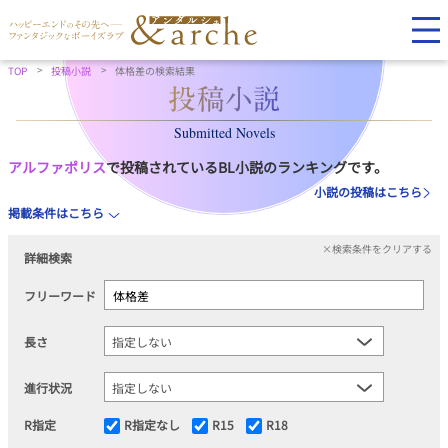
TOP
投稿小説
体格差の検索結果
Submitted Novels
アルファポリス
で投稿されているBL小説のランキングです。
小説の投稿はこちら
掲載条件はこちら
×検索条件をクリアする
詳細検索
フリーワード
長さ
進行状況
R指定
R指定なし
R15
R18