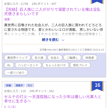
※R１８表現のある話にはタイトルに※印をつけています ※タイ
お気に入り : 3,748
24h.ポイント : 347
トルを少し変更しました ※更新は0::10を予定しています
【完結】巨人族に二人ががりで溺愛されている俺は淫乱
天使さまらしいです
浅葱
異世界に召喚された社会人が、二人の巨人族に買われてどろどろ
に愛される物語です。 愛とかわいいエロが満載。 男しかいない世
界にトリップした俺。それから五年、その世界で俺は冒険者とし
て身を立てていた。パーティーメンバーにも恵まれ、順風満帆だ
続きを読む
と思われたが、その関係は三十歳の誕生日に激変する。俺がまだ
童貞だと知ったパーティーメンバーは、あろうことか俺を奴隷商
文字数 448,948
最終更新日 2021.7.17
登録日 2020.8.19
人に売ったのだった。 この世界では30歳まで童貞だと、男たちに
抱かれなければ死んでしまう存在「天使」に変わってしまうのだ
異世界トリップ
巨人族
社会人
二輪挿し
体格差
という。 失意の内に売られた先で巨人族に抱かれ、その巨人族に
BL
ハッピーエンド
ちょっとおバカ
授乳プレイ
買い取られた後は毎日二人の巨人族に溺愛される。 そんな生活の
中、初恋の人に出会ったことで俺は気力を取り戻した。 エロテク
一部リバあり
を学ぶ為に巨人族たちを心から受け入れる俺。 そんな大きいの入
んない！ って思うのに抱かれたらめちゃくちゃ気持ちいい。 体
16
格差のある3P／二輪挿しが基本です（ぉぃ）／二輪挿しではなく
長編
連載中
R15
ても巨根でヤられます。 乳首責め、尿道責め、結腸責め、複数Ｈ
お気に入り : 119
24h.ポイント : 342
あり。巨人族以外にも抱かれます。（触手族混血等） 一部かなり
セルテの灯火 ～天涯孤独になった少年は優しい元軍人と
最後の方でリバありでふ。 ハッピーエンド保証。 「冴えないサラ
幸せに生きる～
リーマンの僕が異世界トリップしたら王様に！？」「イケメンだ
ir（いる）
けど短小な俺が異世界に召喚されたら」のスピンオフですが、読