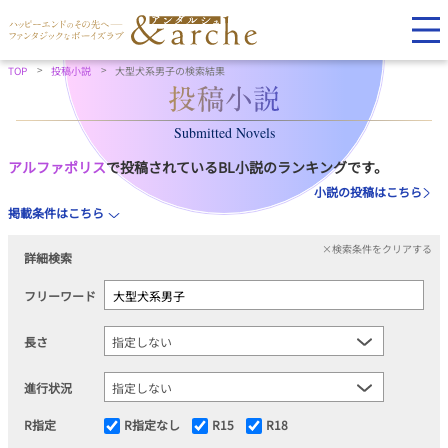
TOP
投稿小説
大型犬系男子の検索結果
Submitted Novels
アルファポリス
で投稿されているBL小説のランキングです。
小説の投稿はこちら
掲載条件はこちら
×検索条件をクリアする
詳細検索
フリーワード
長さ
進行状況
R指定
R指定なし
R15
R18