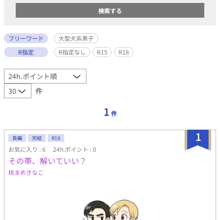
フリーワード
大型犬系男子
R指定
R指定なし
R15
R18
件
1
件
1
長編
完結
R18
お気に入り : 6
24h.ポイント : 0
その帯、解いていい？
桃まめきなこ