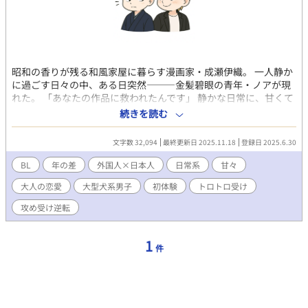
昭和の香りが残る和風家屋に暮らす漫画家・成瀬伊織。 一人静か
に過ごす日々の中、ある日突然―――金髪碧眼の青年・ノアが現
れた。 「あなたの作品に救われたんです」 静かな日常に、甘くて
やっかいな嵐が舞い降りた――― 和服の漫画家×大型わんこ系ア
続きを読む
メリカ人
文字数 32,094
最終更新日 2025.11.18
登録日 2025.6.30
BL
年の差
外国人×日本人
日常系
甘々
大人の恋愛
大型犬系男子
初体験
トロトロ受け
攻め受け逆転
1
件