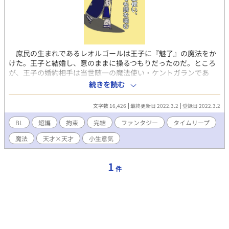
庶民の生まれであるレオルゴールは王子に『魅了』の魔法をか
けた。王子と結婚し、意のままに操るつもりだったのだ。ところ
が、王子の婚約相手は当世随一の魔法使い・ケントガランであ
り、魔法を打ち消されてレオルゴールの策は失敗に終わる。
続きを読む
――失敗したとき、レオルゴールの時は巻き戻る。 何度も何度
も時が戻り、その度にレオルゴールはありとあらゆる手段を講じ
文字数 16,426
最終更新日 2022.3.2
登録日 2022.3.2
るが、どうしてもケントガランを打ち破ることができない。 あ
る時、レオルゴールは思い付いた。 「ケントガランに真っ向から
BL
短編
拘束
完結
ファンタジー
タイムリープ
色仕掛けだ！」 こうして始まったx回目の人生で、レオルゴール
魔法
天才×天才
小生意気
とケントガランの駆け引きが始まる。 （ムーンライトノベルズ様
にも掲載中）
1
件