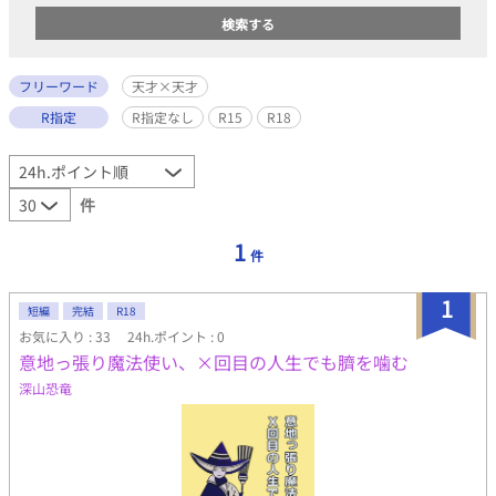
フリーワード
天才×天才
R指定
R指定なし
R15
R18
件
1
件
1
短編
完結
R18
お気に入り : 33
24h.ポイント : 0
意地っ張り魔法使い、×回目の人生でも臍を噛む
深山恐竜