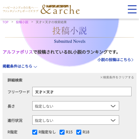
TOP
投稿小説
天才×天才の検索結果
Submitted Novels
アルファポリス
で投稿されているBL小説のランキングです。
小説の投稿はこちら
掲載条件はこちら
×検索条件をクリアする
詳細検索
フリーワード
長さ
進行状況
R指定
R指定なし
R15
R18