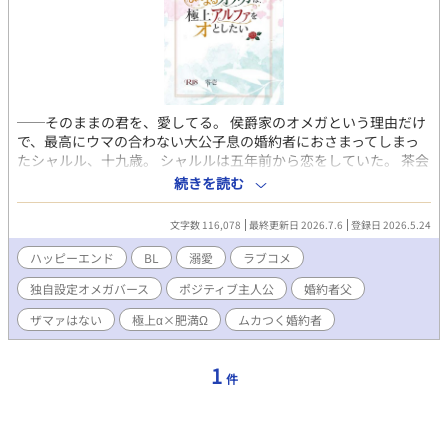
──そのままの君を、愛してる。 侯爵家のオメガという理由だけ
で、最高にウマの合わない大公子息の婚約者におさまってしまっ
たシャルル、十九歳。 シャルルは五年前から恋をしていた。 茶会
からは逃走し、顔を合わせれば「豚」と罵ってくるクソ婚約者に
続きを読む
ではない。 その父であり、代わりにシャルルをもてなしてくれ
る、紳士で極上アルファなマクシミリアン様にだ。 どうにかこう
文字数 116,078
最終更新日 2026.7.6
登録日 2026.5.24
にか射止めようとしては悩み、再び奮起しては美丈夫に負けっぱ
なしなシャルル。 マクシミリアン様は、何故だか異様にシャルル
ハッピーエンド
BL
溺愛
ラブコメ
に甘い。甘すぎる。 まんまるな体型、ヒートのない身体。 欠陥
独自設定オメガバース
ポジティブ主人公
婚約者父
品、だらしないといった社交界の視線は傷つくけれど、本命以外
には図太く逞しいシャルルと、どこまでも優しいマクシミリアン
ザマァはない
極上α×肥満Ω
ムカつく婚約者
様。 まんまるシャルルは極上アルファを無事落とせるのか、はた
また、落とされるのか。 ストレスフリー、ラブコメ。 他サイトに
も掲載しています。 表紙は吐きそうになりながら作りました。
1
件