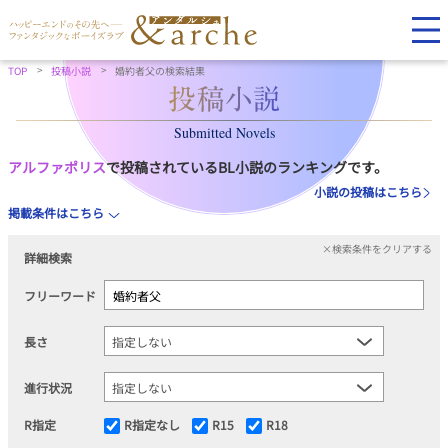
TOP
投稿小説
婚約者父の検索結果
Submitted Novels
アルファポリス
で投稿されているBL小説のランキングです。
小説の投稿はこちら
掲載条件はこちら
×検索条件をクリアする
詳細検索
フリーワード
長さ
進行状況
R指定
R指定なし
R15
R18