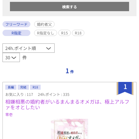
フリーワード
婚約者父
R指定
R指定なし
R15
R18
件
1
件
1
長編
完結
R18
お気に入り : 117
24h.ポイント : 335
相嫌相悪の婚約者がいるまんまるオメガは、極上アルフ
ァをオとしたい
零壱