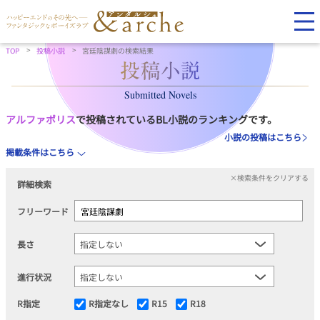
TOP
投稿小説
宮廷陰謀劇の検索結果
Submitted Novels
アルファポリス
で投稿されているBL小説のランキングです。
小説の投稿はこちら
掲載条件はこちら
×検索条件をクリアする
詳細検索
フリーワード
長さ
進行状況
R指定
R指定なし
R15
R18