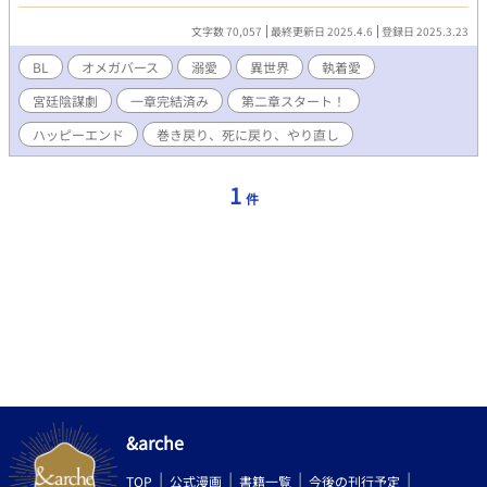
もりを灯す。 運命を塗り替えるために歩み始めた、険しくも孤独
な道の先。そこで待っていたのは、金の瞳を持つ竜帝—— 「お前
文字数 70,057
最終更新日 2025.4.6
登録日 2025.3.23
を、誰にも渡すつもりはない」 溺愛、独占、そしてトラヴィスの
宮廷に渦巻く陰謀と政敵たち。死に戻ったΩは、今度こそ自分自
BL
オメガバース
溺愛
異世界
執着愛
身を救うため、皇妃として“未来”を手繰り寄せる。 愛され、試さ
宮廷陰謀劇
一章完結済み
第二章スタート！
れ、それでも生き抜くために——第二章、ここに開幕。
ハッピーエンド
巻き戻り、死に戻り、やり直し
1
件
&arche
TOP
公式漫画
書籍一覧
今後の刊行予定