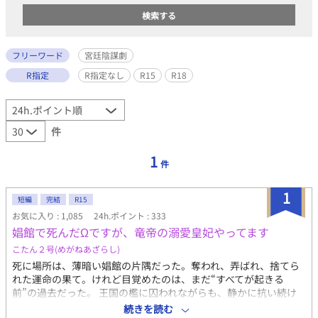
フリーワード
宮廷陰謀劇
R指定
R指定なし
R15
R18
件
1
件
1
短編
完結
R15
お気に入り : 1,085
24h.ポイント : 333
娼館で死んだΩですが、竜帝の溺愛皇妃やってます
こたん２号(めがねあざらし)
死に場所は、薄暗い娼館の片隅だった。奪われ、弄ばれ、捨てら
れた運命の果て。けれど目覚めたのは、まだ“すべてが起きる
前”の過去だった。 王国の檻に囚われながらも、静かに抗い続け
た日々。その中で出会った“彼”が、冷え切った運命に、初めて温
続きを読む