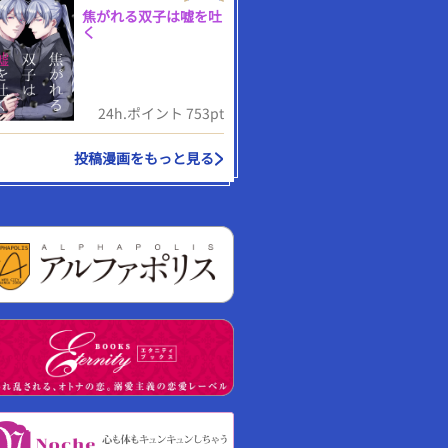
焦がれる双子は嘘を吐
く
24h.ポイント 753pt
投稿漫画をもっと見る