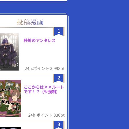
1
秒針のアンタレス
24h.ポイント 3,998pt
2
ここからは××ルート
です！？（※強制）
24h.ポイント 830pt
3