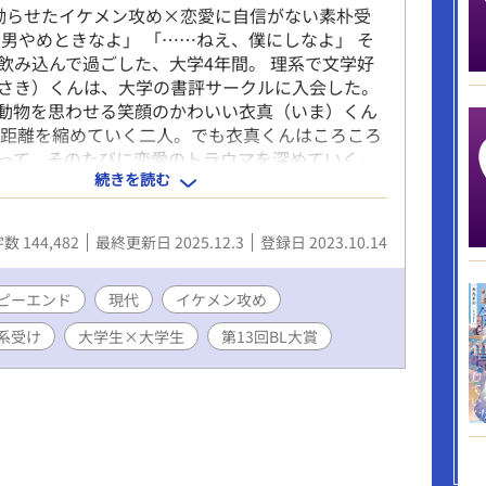
拗らせたイケメン攻め×恋愛に自信がない素朴受
な男やめときなよ」 「……ねえ、僕にしなよ」 そ
飲み込んで過ごした、大学4年間。 理系で文学好
さき）くんは、大学の書評サークルに入会した。
動物を思わせる笑顔のかわいい衣真（いま）くん
 距離を縮めていく二人。でも衣真くんはころころ
って、そのたびに恋愛のトラウマを深めていく。
続きを読む
それでも諦めきれなくて……。 星のように綺麗な
をしてからふたりで一緒に生きていくまでの、優
す。 表紙イラストは梅干弁当さん
数 144,482
最終更新日 2025.12.3
登録日 2023.10.14
//x.com/umeboshibento）に依頼しました。
ピーエンド
現代
イケメン攻め
系受け
大学生×大学生
第13回BL大賞