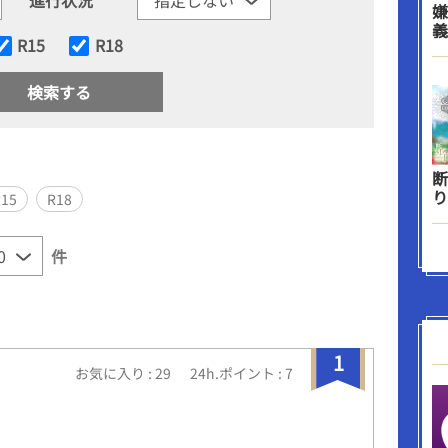
嫌
義
R15
R18
断
り
R15
R18
件
1
お気に入り : 29
24h.ポイント : 7