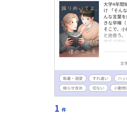
大学4年間
け 「そん
んな言葉を
きな早暉（
そこで、小
と出会う。
彼氏が変わ
早暉くんは
男の子に恋
しいお話で
文字
（https:
執着・溺愛
すれ違い
ハッ
拗らせ攻め
切ない
小動物
1
件