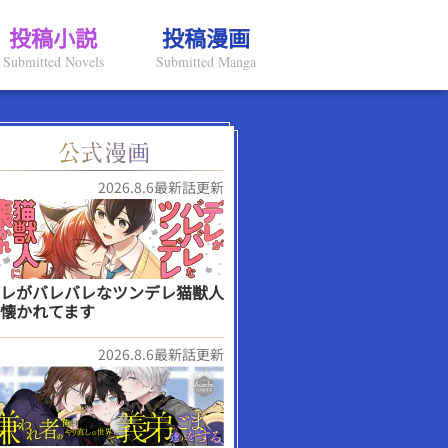
投稿小説
投稿漫画
Submitted Novels
Submitted Manga
2026.8.6最新話更新
レがバレバレなツンデレ猫獣人
懐かれてます
2026.8.6最新話更新