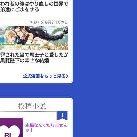
われ者の俺はやり直しの世界で
弟達にごまをする
2026.8.6最新話更新
罪された当て馬王子と愛したが
黒龍陛下の幸せな結婚
公式漫画をもっと見る
1
本編なんて知りません
ッ！