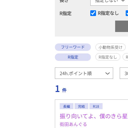
R指定なし
R指定
フリーワード
小動物系受け
R指定
R指定なし
1
件
長編
完結
R18
振り向いてよ、僕のきら星
街田あんぐる