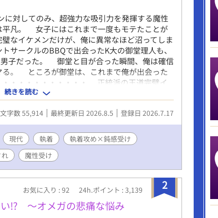
メンに対してのみ、超強力な吸引力を発揮する魔性
は平凡。 女子にはこれまで一度もモテたことが
完璧なイケメンだけが、俺に異常なほど沼ってしま
トサークルのBBQで出会ったK大の御堂理人も、
璧男子だった。 御堂と目が合った瞬間、俺は確信
マる。 ところが御堂は、これまで俺が出会った
・・・・・・・・・・・・ 正統派の王道完璧イ
続きを読む
魔性の大学生（平凡） ☆気の向くままに書いてい
次第。応援よろしくおねがいします！
文字数 55,914
最終更新日 2026.8.5
登録日 2026.7.17
現代
執着
執着攻め×鈍感受け
され
魔性受け
2
お気に入り : 92
24h.ポイント : 3,139
い⁉︎ ～オメガの悲痛な悩み