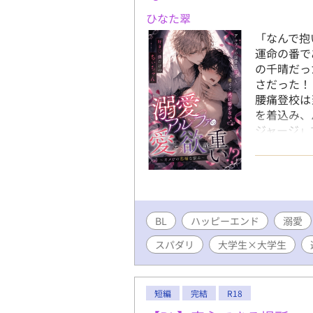
ひなた翠
「なんで抱
運命の番で
の千晴だっ
さだった！
腰痛登校は
を着込み、
ジャージ」
押してしま
で番を貪る
オメガの、
BL
ハッピーエンド
溺愛
スパダリ
大学生×大学生
短編
完結
R18