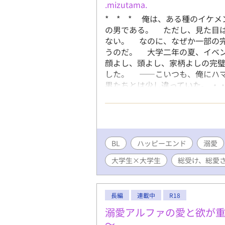
.mizutama.
* * * 俺は、ある種のイケ
の男である。 ただし、見た目
ない。 なのに、なぜか一部の
うのだ。 大学二年の夏、イベン
顔よし、頭よし、家柄よしの完
した。 ――こいつも、俺にハ
男たちとは少し違っていた。 ・
ケメン大学生 × 自覚アリの
ます。 更新頻度は気力と体力
BL
ハッピーエンド
溺愛
大学生×大学生
総受け、総愛
長編
連載中
R18
溺愛アルファの愛と欲が重
～