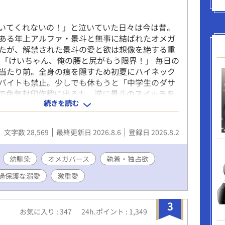
いてくれないの！」と泣いていた日々は今は昔。
ある年上アルファ・景斗と無事に結ばれたオメガ
たが、解禁された景斗の愛と欲は想像を絶する重
 「けいちゃん、俺の腰と尻がもう限界！」 毎日の
当たり前。全身の痕を隠すため初夏にハイネック
バイトも禁止。少しでも休もうと「中学生のダサ
で色気封印作戦に出るも、逆に景斗のスイッチを
続きを読む
い完全敗北……。 過保護で嫉妬深く、無限の体力
執着アルファ×愛されすぎて物理的に限界寸前な
甘くて激しいドタバタラブコメディ待望の続編！
文字数 28,569
最終更新日 2026.8.6
登録日 2026.8.2
幼馴染
オメガバース
執着・独占欲
過保護な溺愛
激重愛
3
お気に入り : 347
24h.ポイント : 1,349