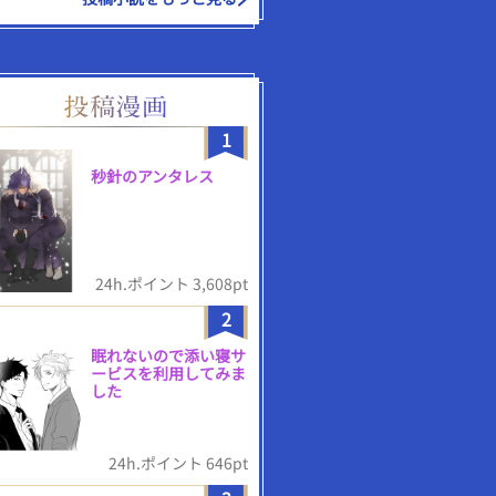
1
秒針のアンタレス
24h.ポイント 3,608pt
2
眠れないので添い寝サ
ービスを利用してみま
した
24h.ポイント 646pt