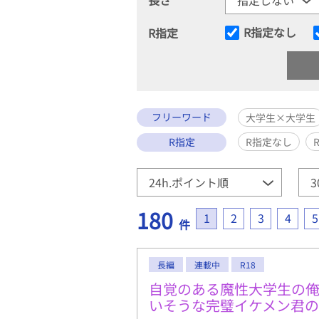
R指定なし
R指定
フリーワード
大学生×大学生
R指定
R指定なし
180
1
2
3
4
5
件
長編
連載中
R18
自覚のある魔性大学生の俺
いそうな完璧イケメン君