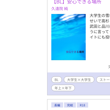
【BL】安心できる場所
久遠院 純
大学生の雪
せいで高杉
武田と品川
うに言って
イトにも投
BL
大学生×大学生
ストー
年上×年下
長編
完結
R18