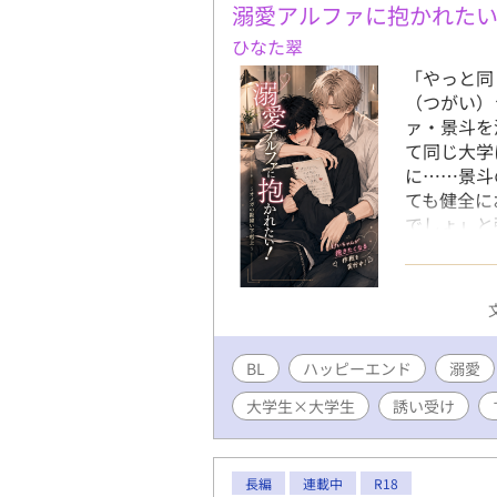
溺愛アルファに抱かれた
ひなた翠
「やっと同
（つがい）
ァ・景斗を
て同じ大学
に……景斗
ても健全に
でしょ」と
と寝かしつ
の！？」 
斗が手を出
たいオメガ
着アルファ
BL
ハッピーエンド
溺愛
大学生×大学生
誘い受け
長編
連載中
R18