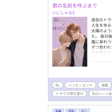
君の名前を呼ぶまで
いにしゃるS
過去のトラ
人生を歩み
太陽のよう
た。 毎日
嵐に呆れつ
ずつ救われ
歩を踏み出
亜嵐。甘々
BL
ハッピーエンド
溺愛
トラウマ持ち受け
R18シーン
長編
完結
なし