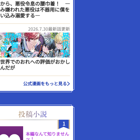
から、悪役令息の腰巾着！ ―
み嫌われた悪役は不器用に僕を
い込み溺愛する―
2026.7.30最新話更新
世界でのおれへの評価がおかし
んだが
公式漫画をもっと見る
1
本編なんて知りません
ッ！