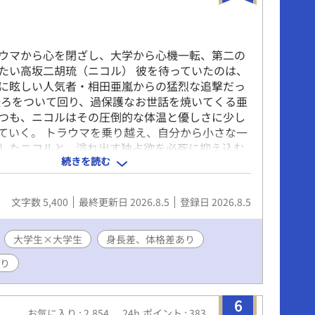
ウマから心を閉ざし、大学から心機一転、第二の
たい高坂二胡琉（ニコル） 彼を待っていたのは、
に眩しい人気者・相田亜嵐からの猛烈な追撃だっ
後ろをついて回り、過保護なお世話を焼いてくる亜
つも、ニコルはその圧倒的な体温と優しさに少し
ていく。 トラウマを乗り越え、自分から小さな一
したニコルと、溢れ出す独占欲を必死に抑え込む
続きを読む
溺愛BL。
文字数 5,400
最終更新日 2026.8.5
登録日 2026.8.5
大学生×大学生
身長差、体格差あり
あり
6
お気に入り : 2,854
24h.ポイント : 383