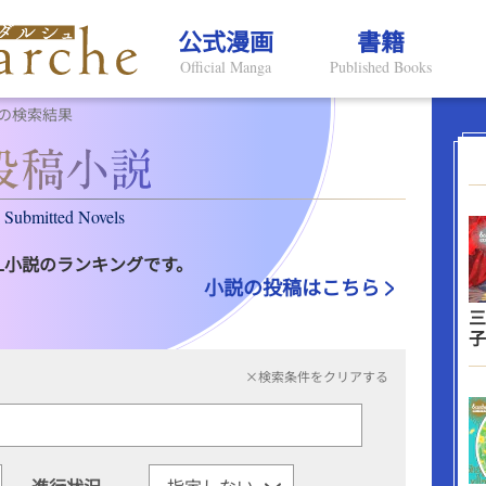
公式漫画
書籍
Official Manga
Published Books
の検索結果
Submitted Novels
L小説のランキングです。
小説の投稿はこちら
三
子
×検索条件をクリアする
進行状況