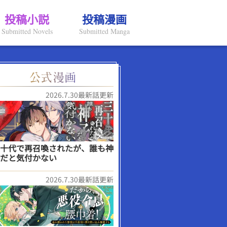
投稿小説
投稿漫画
Submitted Novels
Submitted Manga
2026.7.30最新話更新
十代で再召喚されたが、誰も神
だと気付かない
2026.7.30最新話更新