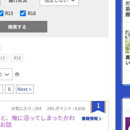
だ
忌
R15
R18
囲
異
R15
R18
い
件
6
Next
1
お気に入り : 354
24h.ポイント : 4,658
と、俺に沼ってしまったかわ
書籍情報
のお話