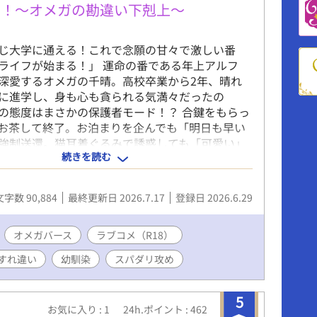
い！～オメガの勘違い下剋上～
じ大学に通える！これで念願の甘々で激しい番
ライフが始まる！」 運命の番である年上アルフ
深愛するオメガの千晴。高校卒業から2年、晴れ
に進学し、身も心も貪られる気満々だったの
の態度はまさかの保護者モード！？ 合鍵をもらっ
お茶して終了。お泊まりを企んでも「明日も早い
強制送還。猫耳着ぐるみで誘惑しても「可愛い」
続きを読む
けられる始末。 「なんで最後までしてくれない
あの手この手で抱かれようと奮闘する千晴だが、景
さないのには”激重な”理由があって――。 抱かれ
文字数 90,884
最終更新日 2026.7.17
登録日 2026.6.29
の戦略に理性をバキバキに削りながら抵抗する執
のすれ違いラブコメディ！
オメガバース
ラブコメ（R18）
すれ違い
幼馴染
スパダリ攻め
5
お気に入り : 1
24h.ポイント : 462