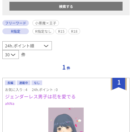
フリーワード
小悪魔×王子
R指定
R指定なし
R15
R18
件
1
件
1
長編
連載中
なし
お気に入り : 4
24h.ポイント : 0
ジェンダーレス男子は花を愛でる
aNNa