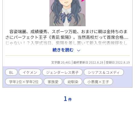
容姿端麗、成績優秀、スポーツ万能、おまけに親は金持ちのま
さにパーフェクト王子《青凪 紫陽》。当然高校だって首席合格....
じゃない！？入学式当日、紫陽を差し置いて新入生代表挨拶をし
た謎の美少女《華園 葵》。 その正体はジェンダーレス男子で？！
続きを読む
葵「あれ？もしかして僕に惚れちゃった？でもごめんね。僕はゲ
イじゃないから。」 紫陽「いやいやいや･･･俺だって違いますけ
文字数 20,481
最終更新日 2022.8.28
登録日 2022.8.19
ど！？」 紫陽が自分の気持ちと葛藤していく中でだんだんと明ら
かになる葵の過去と真実。性別の垣根を越えた愛と友情、そして
BL
イケメン
ジェンダーレス男子
シリアス＆コメディ
家族の物語。 ＿＿＿＿＿＿＿＿＿ 『なぁ、葵。本当のお前はどこ
学年1位×学年2位
家族愛
幼馴染
小悪魔×王子
にいるんだ？』
1
件