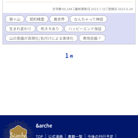
そんな僕の中で作られる生態系の頂点は狼の群れだった。その
群れの長の雄狼と番の雌狼に出来た赤ちゃんは五匹。四匹は元気
文字数 60,184
最終更新日 2023.7.10
登録日 2023.6.24
に育っていったけど、一匹は弱い個体で親にも見捨てられてい
て・・・ けど僕は、その弱い個体である雄狼の子を放っておく事
狼×山
契約精霊
異世界
なんちゃって神話
は出来なかった。僕は意識を具現化し、人型となってその子を助
生まれ変わり
死ネタあり
ハッピーエンド保証
ける。 その後、僕には「サン」と、狼の子には「ラウ」と、お互
いに名前を付け合った事により、僕はサンとして完全に人型の男
山の意識が具現化/名付けによる実体化
男性妊娠？
の子に実体化したんだ。 僕(サン)はラウと仲良く暮らしていた
が、ある日山にワイバーンの群れが降り立ち、狼の群れは絶滅し
てしまう・・・ ーーーーーーーーー ☆「山狼族の長はツンデレ黒
1
件
猫を掌中に収める」の舞台、山が主役です。山の意識が人型に実
体化しています！ スピンオフ作品ですが、ほぼ独立した物語とな
っております。 ☆自著、腹黒王子ちゃんシリーズの主人公、アス
ラが創生した異世界物語のなんちゃって神話的な意味合いの物語
です(神話っぽくはない)。一応、前世でラノベ作家となったアス
ラが絵本の原作として書いたお話があり、その異世界での現実と
いう裏設定。 ☆ルコが書く物語では珍しく、前半はシリアスめで
す。また、戦闘シーンがあり、狼とワイバーンが結構死にます。
が、後半は甘々の予定。 ☆R18には＊を付けます(後半になる予
定)。 ☆異世界ものですが、設定等はゆるゆるで、ご都合主義な展
開もあるかと…寛大な心でお読みいただけると幸いです。 古代？
設定なのに、猫科、犬科動物という概念があるの？そもそも猫、
&arche
犬自体が生息してるの？と、途中で筆者自身が疑問に思いました
が、そのままそれで通しています(汗)。
TOP
公式漫画
書籍一覧
今後の刊行予定