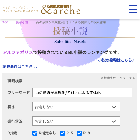
TOP
投稿小説
山の意識が具現化/名付けによる実体化の検索結果
Submitted Novels
アルファポリス
で投稿されているBL小説のランキングです。
小説の投稿はこちら
掲載条件はこちら
×検索条件をクリアする
詳細検索
フリーワード
長さ
進行状況
R指定
R指定なし
R15
R18