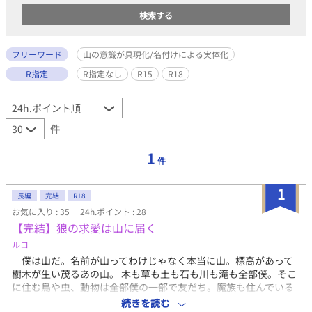
フリーワード
山の意識が具現化/名付けによる実体化
R指定
R指定なし
R15
R18
件
1
件
1
長編
完結
R18
お気に入り : 35
24h.ポイント : 28
【完結】狼の求愛は山に届く
ルコ
僕は山だ。名前が山ってわけじゃなく本当に山。標高があって
樹木が生い茂るあの山。 木も草も土も石も川も滝も全部僕。そこ
に住む鳥や虫、動物は全部僕の一部で友だち。魔族も住んでいる
し、魔獣や魔鳥なんかもいるけど、彼らだって僕の一部なんだ。
続きを読む