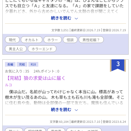
どこにでもいる陰キャオタクの「俺」は、ひょんなことからクラ
スでも目立つ「Ａ」と友達になる。「Ａ」の家で課題をしていた
夕暮れどき、外から古めかしいでんでん太鼓の音が聞こえてく
る。たまにある、とだけ語る「Ａ」の様子から深くは謂れを聞か
続きを読む
なかった「俺」。それが間違いだったのかどうなのか、今はもう
わからない。 ※他投稿サイトにも掲載。
文字数 3,051
最終更新日 2026.7.19
登録日 2026.7.19
現代
オカルト
ホラー
怪談
男性妊娠？
男主人公
ホラーエンド
3
長編
完結
R18
お気に入り : 35
24h.ポイント : 0
【完結】狼の求愛は山に届く
ルコ
僕は山だ。名前が山ってわけじゃなく本当に山。標高があって
樹木が生い茂るあの山。 木も草も土も石も川も滝も全部僕。そこ
に住む鳥や虫、動物は全部僕の一部で友だち。魔族も住んでいる
し、魔獣や魔鳥なんかもいるけど、彼らだって僕の一部なんだ。
続きを読む
そんな僕の中で作られる生態系の頂点は狼の群れだった。その
群れの長の雄狼と番の雌狼に出来た赤ちゃんは五匹。四匹は元気
文字数 60,184
最終更新日 2023.7.10
登録日 2023.6.24
に育っていったけど、一匹は弱い個体で親にも見捨てられてい
て・・・ けど僕は、その弱い個体である雄狼の子を放っておく事