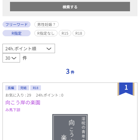
フリーワード
男性妊娠？
R指定
R指定なし
R15
R18
件
3
件
1
長編
完結
R18
お気に入り : 29
24h.ポイント : 0
向こう岸の楽園
み馬下諒