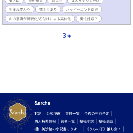
狼×山
契約精霊
異世界
なんちゃって神話
は出来なかった。僕は意識を具現化し、人型となってその子を助
生まれ変わり
死ネタあり
ハッピーエンド保証
ける。 その後、僕には「サン」と、狼の子には「ラウ」と、お互
いに名前を付け合った事により、僕はサンとして完全に人型の男
山の意識が具現化/名付けによる実体化
男性妊娠？
の子に実体化したんだ。 僕(サン)はラウと仲良く暮らしていた
が、ある日山にワイバーンの群れが降り立ち、狼の群れは絶滅し
てしまう・・・ ーーーーーーーーー ☆「山狼族の長はツンデレ黒
3
件
猫を掌中に収める」の舞台、山が主役です。山の意識が人型に実
体化しています！ スピンオフ作品ですが、ほぼ独立した物語とな
っております。 ☆自著、腹黒王子ちゃんシリーズの主人公、アス
ラが創生した異世界物語のなんちゃって神話的な意味合いの物語
です(神話っぽくはない)。一応、前世でラノベ作家となったアス
ラが絵本の原作として書いたお話があり、その異世界での現実と
いう裏設定。 ☆ルコが書く物語では珍しく、前半はシリアスめで
す。また、戦闘シーンがあり、狼とワイバーンが結構死にます。
が、後半は甘々の予定。 ☆R18には＊を付けます(後半になる予
定)。 ☆異世界ものですが、設定等はゆるゆるで、ご都合主義な展
開もあるかと…寛大な心でお読みいただけると幸いです。 古代？
設定なのに、猫科、犬科動物という概念があるの？そもそも猫、
&arche
犬自体が生息してるの？と、途中で筆者自身が疑問に思いました
が、そのままそれで通しています(汗)。
TOP
公式漫画
書籍一覧
今後の刊行予定
購入特典情報
著者一覧
投稿小説
投稿漫画
樋口美沙緒の小説書こうよ！
《うちの子》推し会！