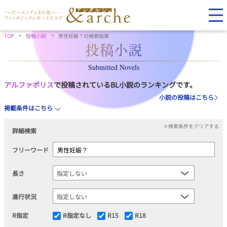
TOP
投稿小説
男性妊娠？の検索結果
Submitted Novels
アルファポリス
で投稿されているBL小説のランキングです。
小説の投稿はこちら
掲載条件はこちら
×検索条件をクリアする
詳細検索
フリーワード
長さ
進行状況
R指定
R指定なし
R15
R18