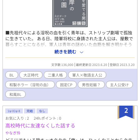
■先祖代々による淫呪の血を引く青年は、ストリップ劇場で孤独
に生きていた。 ある日、陸軍将校に身請された主人公は、屋敷で
暮らすことになるが、軍人は青年の謎めいた血筋を解き明かそう
と動きだす──。 ■本作はミステリアスダークロマンがテーマで
続きを読む
す。R18描写は随所に散らばっていますので、ご了承のうえ読み進
めてください。 ※ 独自解釈＋造語あり。エセ大正時代、一部誘い
文字数 136,000
最終更新日 2023.6.20
登録日 2023.3.20
受け、凌辱（回想）シーンあります。筆者の趣味丸出しにつき成
人向けです。 ※ 初出2021年［淫呪の青年を愛でる男］加筆修正
BL
大正時代
二重人格
軍人×敬語主人公
※ 初出2022年［幼生閉口］セルフオマージュ
和製ホラー（淫呪の血）
固定CP
男性妊娠？
主人公受け
和風BL
2
ｼｮｰﾄｼｮｰﾄ
完結
なし
お気に入り : 2
24h.ポイント : 0
高校時代に友達なくした話する
やなぎ怜