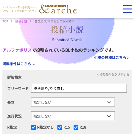
TOP
投稿小説
巻き戻り/やり直しの検索結果
Submitted Novels
アルファポリス
で投稿されているBL小説のランキングです。
小説の投稿はこちら
掲載条件はこちら
×検索条件をクリアする
詳細検索
フリーワード
長さ
進行状況
R指定
R指定なし
R15
R18