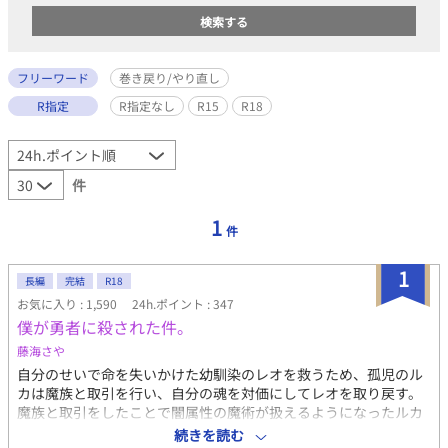
フリーワード
巻き戻り/やり直し
R指定
R指定なし
R15
R18
件
1
件
1
長編
完結
R18
お気に入り : 1,590
24h.ポイント : 347
僕が勇者に殺された件。
藤海さや
自分のせいで命を失いかけた幼馴染のレオを救うため、孤児のル
カは魔族と取引を行い、自分の魂を対価にしてレオを取り戻す。
魔族と取引をしたことで闇属性の魔術が扱えるようになったルカ
は、その事実を隠し、勇者となったレオと共に旅を続けていた
続きを読む