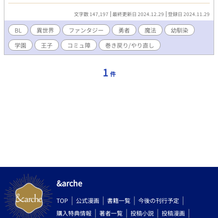
が、旅の途中で過去に魔族と取引をしたことをレオに知られてし
まい、裏切り者としてレオに殺されてしまう。 死後、魂は取引し
文字数 147,197
最終更新日 2024.12.29
登録日 2024.11.29
た魔族に捧げるはずが、何故かルカは再び目覚め、魔族と取引す
る前の子どもの頃に戻っていた。不審に思いながらも、最初の人
BL
異世界
ファンタジー
勇者
魔法
幼馴染
生の記憶があるルカは、レオの死を回避する行動をとる。 ◇主人
学園
王子
コミュ障
巻き戻り/やり直し
公は他人との交流が苦手で、自己決定が出来ないコミュ障の子で
す。 ◇テキトー設定。R18は番外編のみ。ざまあ要素はありませ
ん。 ◇ノアのその後の話→「婚約者の王子様に愛人がいるらしい
1
件
が、ペットを探すのに忙しいので放っておいてくれ。」
&arche
TOP
公式漫画
書籍一覧
今後の刊行予定
購入特典情報
著者一覧
投稿小説
投稿漫画