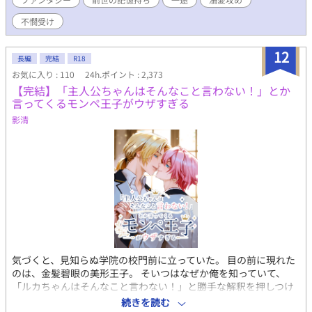
った連中を経済でぶん殴れないかと考えたのだ。 そんな異様に沸
点の低い妻に、策士の夫も振り回されっぱなしで——！？ 無能を
不憫受け
装う策士な執着溺愛攻め×策士から逃げられない生意気ツンデレ
受け🌱 腹の探り合いといちゃつき多めの、デロ甘政略結婚BL。
12
長編
完結
R18
お気に入り : 110
24h.ポイント : 2,373
【完結】「主人公ちゃんはそんなこと言わない！」とか
言ってくるモンペ王子がウザすぎる
影清
気づくと、見知らぬ学院の校門前に立っていた。 目の前に現れた
のは、金髪碧眼の美形王子。 そいつはなぜか俺を知っていて、
「ルカちゃんはそんなこと言わない！」と勝手な解釈を押しつけ
てくる。 どうやら俺は、BLゲームの主人公に転生したらしい。
続きを読む