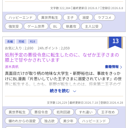
だが俺は、そいつが愛する可憐な『ルカちゃん』ではない。 それ
なのに王子は、解釈違いだと騒ぎながら俺を守り、甘やかし、命
文字数 322,384
最終更新日 2026.8.7
登録日 2026.6.8
懸けの執着を向けてくる。 ウザい。うるさい。愛が重い。 推しと
現実の違いに戸惑うモンペ王子と、本人を見ろと言い続ける主人
ハッピーエンド
異世界転生
王子
溺愛
ラブコメ
公。 解釈違いから始まる、BLゲーム転生ラブコメ。 全61話。 ※
強気受
ゲーム世界
BL
執着攻
主人公受
ハッピーエンド ※暴力的表現は予告なく出てきます ※性的な表現
があるタイトルには※付 ※R-18は中盤から ※カップリングはメイ
ンのみ（王子×主人公）
13
長編
完結
R18
お気に入り : 2,690
24h.ポイント : 2,059
処刑予定の悪役令息に転生したのに、なぜか王子さまの
膝上で甘やかされています
波木真帆
書籍情報
真面目だけが取り柄の地味な大学生・新野裕也は、事故をきっか
けにBL漫画『片思いしていた王子さまに溺愛されています』の世
界に転生する。しかも、新野が転生したのは、将来第二王子のヴ
ァレリウスに処刑される運命を持つ悪役令息・リュシエル。そん
続きを読む
な未来を回避するため、リュシエルはわがままな性格を改め、目
立たず穏やかに生きることを決意する。 しかしリュシエルの変化
文字数 126,229
最終更新日 2026.7.18
登録日 2026.4.28
が、嫌われていたはずの第二王子ヴァレリウスの関心を引いてし
まう。関わらないように、と願っていたはずなのに、なぜか少し
異世界転生
悪役令息
処刑回避
すれ違い
王子攻め
ずつ関係を変わっていって…… 処刑エンド回避を目指す転生令息
嫌われからの溺愛
独占欲
美少年
ハッピーエンド
と、彼に惹かれていく王子のすれ違いから始まるハッピーエンド
なお話です。 R18には※つけます。