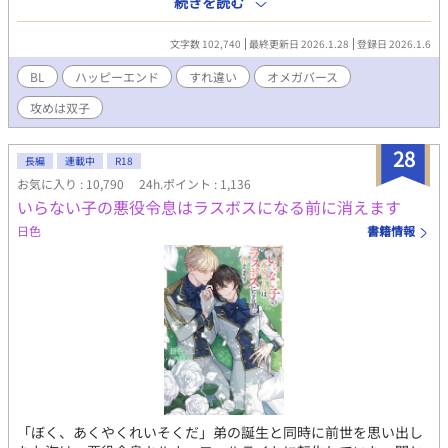
続きを読む
は一緒に仲良く遊んだはずなのに、無愛想で冷たいゼインはハル
のことを嫌っている。穏やかで優しいオルフェウスから、冷酷な
文字数 102,740
最終更新日 2026.1.28
登録日 2026.1.6
ゼインに婚約者が変わると聞いてハルは涙する。それでも家のた
めに役に立ちたい、王太子妃としてゼインを一途に愛し、尽くし
BL
ハッピーエンド
すれ違い
オメガバース
たいと運命を受け入れる覚悟をする。 婚礼式のときからハルに冷
攻めは双子
たく傲慢な態度のゼイン。ハルは負けじと王太子妃としての役割
を果たすべくゼインに迫る。初夜のとき「抱いてください」とゼ
インに色仕掛けをするが「お前を抱く気はない」とゼインに一蹴
28
長編
連載中
R18
されてしまう——。
お気に入り : 10,790
24h.ポイント : 1,136
いらない子の悪役令息はラスボスになる前に消えます
日色
書籍情報
「ぼく、あくやくれいそくだ」弟の誕生と同時に前世を思い出し