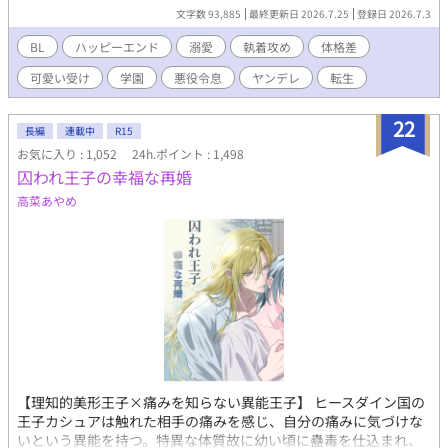
が、シエルへの愛は誰にも負けません！ ◾️ヒロイン♂ 注意！中身
文字数 93,885
最終更新日 2026.7.25
登録日 2026.7.3
はバリタチ 「セックスはスポーツだよ♪」 ◾️過保護な従者 「お前
は俺がいないと、何にも出来ないんだから」 ◾️弟（転生者） 「ー
BL
ハッピーエンド
溺愛
執着攻め
体格差
ー 兄さんは僕が幸せにする！」 ◾️騎士団長の息子 「俺は貴方
可愛い受け
学園
悪役令息
ヤンデレ
転生
の守護騎士です」 果たしてシエルは幸せになる事が出来るの
か……？ ★最終的には、やらかし王子とハッピーエンド予定で
す。 注意！ がっつり本番はありませんが、随所に、匂わせ、エ
22
長編
連載中
R15
ロが絡むシーン、攻めが変態になるシーンがあります。 ちょこち
お気に入り : 1,052
24h.ポイント : 1,498
ょこ出てくるので、話のタイトルに※はつけてません。 いつでも
囚われ王子の幸福な再婚
何でもウェルカムな方、どうぞ宜しくお願いします。 後で気づい
てサイレント修正する場合があります。
高菜あやめ
【理知的美形王子×痛みを知らない異能王子】 ヒースダイン国の
王子カシュアは触れた相手の痛みを感じ、自分の痛みに気づけな
いという異能を持つ。特異な体質故に幼い頃に蠱毒を仕込まれ、