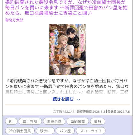
婚約破棄された悪役令息ですが、なぜか冷血騎士団長が
毎日パンを買いに来ます 〜断罪回避で田舎のパン屋を始
めたら、無口な最強騎士に胃袋ごと囲い
御腐万太郎
『婚約破棄された悪役令息ですが、なぜか冷血騎士団長が毎日パ
ンを買いに来ます 〜断罪回避で田舎のパン屋を始めたら、無口な
最強騎士に胃袋ごと囲い込まれました〜』 婚約破棄、断罪、王都
追放。 公爵令息ノア・ラザフォードは、王宮の夜会で王子からそ
続きを読む
う告げられた瞬間、心の中で歓喜した。 なぜなら彼は、前世の記
憶を持つ転生者。 この世界が乙女ゲームに似ており、自分が“悪
文字数 452,144
最終更新日 2026.8.3
登録日 2026.7.8
役令息”として破滅する運命だと知っていたからだ。 けれど、王子
への未練など一切ない。 面倒な貴族社会から逃げられるなら、追
BL
異世界BL
悪役令息
婚約破棄
追放
放なんてむしろ大歓迎。 「よし、田舎でパン屋をやろう」 そうし
冷血騎士団長
飯テロ
パン屋
スローライフ
てノアは辺境の町で、小さなパン屋《白猫ベーカリー》を開く。