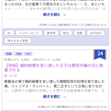
なったのは、北の最果ての領主のおじいちゃん……え、おじいち
ゃん……！？ しあわせの絶頂にいるのを知らない王子たちが、び
っくりして憐れんで溺愛してくれそうなのですが、結構です！ め
続きを読む
ちゃくちゃかっこよくて可愛い伴侶がいますので！ 本編完結済。
おまけのお話を時々更新したりしています。 皆さまの応援のおか
文字数 233,080
最終更新日 2026.7.24
登録日 2024.10.11
げで『もふもふ獣人に転生したら、最愛の推しに溺愛されていま
す』書籍化、心から、ありがとうございます！ ふたりの動画をつ
BL
ハッピーエンド
異世界
転生
溺愛
ほのぼの
くりました！ もしよかったら、プロフのwebサイトからどうぞで
時々おまけ更新
す！ 表紙や動画にはAIを使っていますが、小説にはAIを使ってお
りません
24
長編
完結
R18
お気に入り : 5,845
24h.ポイント : 1,398
【完結】婚約破棄を言い渡した王子は悪役令嬢の兄に執
着される
白（しろ）
晩餐会の場で婚約破棄を言い渡した瞬間前世の記憶を取り戻した
俺、フィリアス・ランバート。 第二王子という立場にありなが
ら、公爵家との婚約を反故にした罪で王位継承権を剥奪され、王
族の籍からも抜かれてしまった。 以前の俺なら怒り狂って暴れた
続きを読む
だろうが、前世である「畑中陽一」の記憶のおかげで、全てのこ
とをきちんと受け止められるようになった。 そして王都にいるこ
文字数 207,745
最終更新日 2025.12.23
登録日 2025.10.31
とすら許されなくなった俺は、悪役令嬢の兄であるリュシアン・