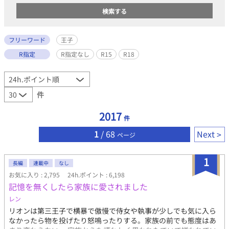
フリーワード
王子
R指定
R指定なし
R15
R18
件
2017
件
1
/ 68
Next
ページ
1
長編
連載中
なし
お気に入り : 2,795
24h.ポイント : 6,198
記憶を無くしたら家族に愛されました
レン
リオンは第三王子で横暴で傲慢で侍女や執事が少しでも気に入ら
なかったら物を投げたり怒鳴ったりする。家族の前でも態度はあ