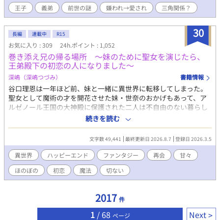
する。 しかし、魔力の多い人間が王族の婚約者となる厄介な慣習
王子
義弟
前世の謎
嫌われ→愛され
三角関係？
のせいで、王子の婚約者に選ばれてしまい、公爵家の養子となる
ことに。前世で王族や貴族に良い印象がないシリルは、婚約者か
ら嫌われているのをいいことに、婚約破棄してもらえるよう画策
30
長編
連載中
R15
するも、なぜかそこに同じ歳の義弟も絡んできて、望まない方向
お気に入り : 309
24h.ポイント : 1,052
へ勝手に人生が進んでいき、更には前世の自分にまつわる真実を
巻き添え兄の帰る場所 〜妹のために聖女を演じたら、
知ることに…… 嫌われからの溺愛。カップリングはネタバレにな
王弟殿下の初恋の人になりました〜
るので表記していません。
深嶋（深嶋つづみ）
書籍情報
谷口理恩は一年ほど前、妹と一緒に異世界に転移してしまった。
聖女として魔術の才を開花させた妹・世奈のおかげもあって、ア
ルゼノール王国の大神殿に保護された二人は不自由のない暮らし
を送っている。 ある日、世奈の仕事を肩代わりした理恩は、病に
続きを読む
臥せている幼い第二王子・イヴァンのもとに参じることに。 何度
も謁見を重ねるうちに理恩に懐いた彼は、目の前の聖女が偽者で
文字数 49,441
最終更新日 2026.8.7
登録日 2026.3.5
あることに気付かぬまま、やがて理恩に求愛するが……。 数年
後、アルゼノール王国を出て世界中を巡っていた理恩は、とある
異世界
ハッピーエンド
ファンタジー
再会
甘々
国でイヴァンと再会する。 彼の知る聖女は自分だったのだと言い
ほのぼの
初恋
魔法
切ない
出せぬまま、理恩はイヴァンと交流を続けることになって――？
☆旧タイトル『聖女を演じた巻き添え兄は、王弟殿下の求愛から
逃げられない』から改題しました(3/25)
2017
件
1
/ 68
Next
ページ