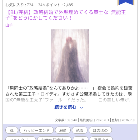
「きょ、拒否権は……？」 不愛想で冷たく、黒いうわさが絶えな
お気に入り : 724
24h.ポイント : 2,485
いディオンはなぜか次第に過保護になっていき……？ 人を寄せ付
【BL/完結】政略結婚で外堀埋めてくる策士な“無能王
けない氷狼王子×胃弱引きこもり公爵令息の胃薬必須の学園ファ
子”をどうにかしてください！
ンタジー!! ※ライトBLです。 ※毎日0：00更新です。 ※カクヨム
山羊
のほうにも掲載しております。
「男同士の“政略結婚”なんてありかよ……！」 夜会で婚約を破棄
された第三王子・ロイディ。すかさず公開求婚してきたのは、隣
国の“無能な王太子”ファールードだった。 ——この美しい俺が、
男相手に“嫁入り”だと？ 冗談じゃない！ 不本意ながら始まった
続きを読む
結婚生活。ところが夫は、無能どころかとんでもない策士だっ
た。外堀を埋め、逃げ道を塞ぎ、過保護なほど甘やかしてくる。
文字数 139,948
最終更新日 2026.8.3
登録日 2026.7.9
だが、甘やかされてばかりもいられない。 ロイディは婚約破棄の
屈辱を晴らすべく、策を練り始める。 こう見えて前世は起業家。
BL
ハッピーエンド
溺愛
執着
ほのぼの
その経験を生かし、嫁ぎ先にも利益をもたらしながら、自分を侮
ファンタジー
前世の記憶持ち
一途
溺愛攻め