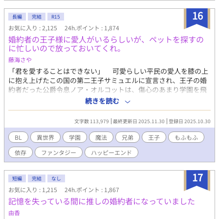
が上がった弟に「お前も頑張ったな」と微笑みかけただけで「首
16
席だからと弟を見下し、蔑むような笑みを口元に浮かべた」と言
長編
完結
R15
われた。さすがにその日は夜ベッドでこっそり泣いた。 成績だっ
お気に入り : 2,125
24h.ポイント : 1,874
て学年トップを維持してる。なのに「公爵家の権力を利用して裏
婚約者の王子様に愛人がいるらしいが、ペットを探すの
から手を回し成績を操作している」と思われている。 なんでなん
に忙しいので放っておいてくれ。
だ！なんなら寝る間も惜しんで頑張っているのに！ こんな感じで
藤海さや
全てが「悪役ムーブ」に変換されてしまう。 弟が可愛らしいタイ
プで人懐こい愛されキャラなのもまた俺を悪役に見せるのに一役
「君を愛することはできない」 可愛らしい平民の愛人を膝の上
かっていた。 このままいったら主人公を虐げた冷酷な兄として断
に抱え上げたこの国の第二王子サミュエルに宣言され、王子の婚
罪され、僻地で無念の死を遂げることになる。 おかしいだろう
約者だった公爵令息ノア・オルコットは、傷心のあまり学園を飛
が！ そのどれもこれも俺が「悪役令息」だから。 そういう役回り
び出してしまった……というのが学園の生徒たちの認識である。
続きを読む
だから。 俺の心は折れた。 これまでは皆に誤解され遠巻きにされ
だがノアの本当の目的は、行方不明の自分のペット（魔王の側
てきた。 親には「可愛げがない」と言われ、弟は何をしても褒め
近だったらしい）の捜索だった。通りすがりの魔族に道を尋ねて
文字数 113,979
最終更新日 2025.11.30
登録日 2025.10.30
て可愛がるくせに、俺は主席になろうが「長男なのだから当たり
目的地へ向かう途中、ノアは完璧な変装をしていたにも関わら
前」。 それでも「頑張っていたらいつか分かってくれる」と不平
ず、何故かノアを追ってきたらしい王子サミュエルに捕まってし
BL
異世界
学園
魔法
兄弟
王子
もふもふ
不満もいわずに我慢してきた。 だが、何をしたって「悪役令息」
まう。 ◇拙作「僕が勇者に殺された件。」に出てきたノアの話で
依存
ファンタジー
ハッピーエンド
なら意味なんてない。 どうせ悪役にされるのなら、いっそ好き勝
すが、一応単体でも読めます。 ◇テキトー設定。細かいツッコミ
手に生きてやろう。 悪役上等！これからは我慢なんてしない。 家
はご容赦ください。見切り発車なので不定期更新となります。
の為だとか長男だとか知ったことか！ こんな家、レオリースにく
17
短編
完結
なし
れてやる！ 俺は俺で独立して裕福な平民として生きる。 幸い前世
お気に入り : 1,215
24h.ポイント : 1,867
の知識も思い出したから、生活能力はあると思う。平民暮らしも
記憶を失っている間に推しの婚約者になっていました
なんの問題もない。 前世の知識を活かし、自分の道は自分で切り
開くのだ。 ※※※※※※※※ お陰様で、7月にアルファポリス様
由香