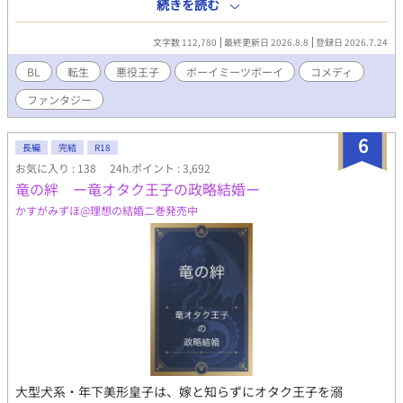
自分も、もれなく一緒に。 死にたくない。だから殿下の好感度を
続きを読む
上げて、処刑エンドを全力回避する。それだけのはずだった。 な
のにこの殿下、「凍った王子」と恐れられているくせに、俺にだ
文字数 112,780
最終更新日 2026.8.8
登録日 2026.7.24
け野良猫を見せてくるし、俺にだけ詩を読み聞かせてくるし、俺
にだけ——笑う。 「お前は、なぜ俺のそばにいる」 「取り巻きで
BL
転生
悪役王子
ボーイミーツボーイ
コメディ
すから」 「……そうか」 筋書きを変えるだけのつもりだった。
ファンタジー
こいつの笑顔を守りたくなるなんて、聞いてない。 --- ※本作は
『小説家になろう』『カクヨム』にも掲載しています。
6
長編
完結
R18
お気に入り : 138
24h.ポイント : 3,692
竜の絆 ー竜オタク王子の政略結婚ー
かすがみずほ@理想の結婚二巻発売中
大型犬系・年下美形皇子は、嫁と知らずにオタク王子を溺