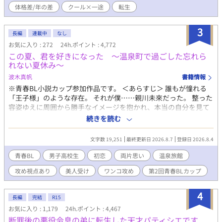
体格差/年の差
クール×一途
転生
しどり夫婦(夫夫)の日常。 ────── ※ムーンライトノベルズ
様でも連載しております。
3
長編
連載中
なし
お気に入り : 272
24h.ポイント : 4,772
この夏、君を好きになった 〜温泉町で過ごした忘れら
れない夏休み〜
波木真帆
書籍情報
※青春BL小説カップ参加作品です。 ＜あらすじ＞ 誰もが憧れる
「王子様」のような存在。 それが僕……親川未來だった。 整った
容姿ゆえに周囲から勝手なイメージを抱かれ、本当の自分を見て
もらえないことに慣れていた未來。 そんな夏休み、祖父母が営む
続きを読む
山あいの旅館で、ひと夏を過ごすことになった。 慣れない旅館の
手伝いに戸惑う未來を、何かと気にかけてくれたのは、同級生の
文字数 19,251
最終更新日 2026.8.7
登録日 2026.8.4
北山迅。 偶然にも同じ町で夏を過ごすことになった彼は、ときど
き旅館の仕事を手伝いに来てくれる。 誰にでも分け隔てなく優し
青春BL
男子高校生
初恋
両片思い
温泉旅館
くて、気づけば未來の毎日に欠かせない存在になっていく。 迅の
攻め視点あり
美人受け
ワンコ攻め
第2回青春BLカップ
何気ない一言や優しさに触れるたび、止まっていた未來の心は少
しずつ変わっていく。 ひと夏の出会いから始まる、不器用な二人
の青春と初恋の物語。 高校生な二人の甘酸っぱいドキドキ感を楽
4
長編
完結
R15
しんでいただけたらと思っています。
お気に入り : 1,179
24h.ポイント : 4,467
断罪後の悪役令息の弟に転生した天才パティシエです