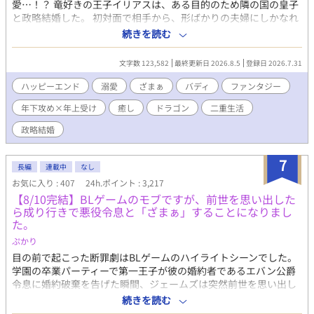
愛…！？ 竜好きの王子イリアスは、ある目的のため隣の国の皇子
と政略結婚した。 初対面で相手から、形ばかりの夫婦にしかなれ
ないと言われたイリアスは、下っ端竜騎兵「リリヤ」に変装し
続きを読む
て、大好きな竜の研究ざんまいの日々を送る――かと思いきや、
そこでうっかり結婚相手の皇子、マリクと出会ってしまう。 正体
文字数 123,582
最終更新日 2026.8.5
登録日 2026.7.31
を隠したまま竜の乗り方を教えるうちに、皇子は自分の嫁とも知
らず、「リリヤ」に執着しはじめて…。 すれ違いながらも夫婦に
ハッピーエンド
溺愛
ざまぁ
バディ
ファンタジー
なっていく二人のコメディ寄りドラゴンファンタジー。 ハッピー
年下攻め×年上受け
癒し
ドラゴン
二重生活
エンド&完結保証です！ ストーリー上、男性妊娠可能表現（オメ
ガバース ではない）があります。お楽しみください⭐︎ 攻 肉体
政略結婚
派 美形攻め 執着攻め 年下攻め 大型犬攻め 受 頭脳派 年
上受け 童貞受け 地味受け↔︎美人受け（スイッチ） ストーリ
7
ー 異世界ファンタジー 癒し すれ違い じれじれ
長編
連載中
なし
お気に入り : 407
24h.ポイント : 3,217
【8/10完結】BLゲームのモブですが、前世を思い出した
ら成り行きで悪役令息と「ざまぁ」することになりまし
た。
ぷかり
目の前で起こった断罪劇はBLゲームのハイライトシーンでした。
学園の卒業パーティーで第一王子が彼の婚約者であるエバン公爵
令息に婚約破棄を告げた瞬間、ジェームズは突然前世を思い出し
た。 どうやらここはBLゲームの世界で、自分はそのモブキャラら
続きを読む
しい。 とはいえ、全てがゲームの通りというわけではなく、現実