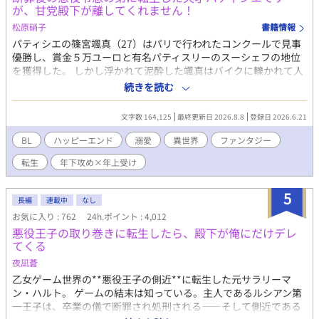
が、甘党殿下が離してくれません！
松原硝子
書籍情報
パティシエの篠宮颯真（27）はパリで行われたコンクールで見事
優勝し、賞金５万ユーロと有名パティスリーのスーシェフの地位
を獲得した。 しかし浮かれて泥酔した颯真はバイクに轢かれて人
生を終える。 目覚めた颯真は友人が激推ししていたBLゲームの世
続きを読む
界に転生していた！ だが悪役令息の弟――エリオット・ペンブル
ックに転生してしまったうえに、前世の記憶を取りもどしたのは
文字数 164,125
最終更新日 2026.8.8
登録日 2026.6.21
兄・ヴィクターが断罪され、伯爵家がボロボロになった直後。 兄
は幽閉、一家も財産や領地の没収され、さらに王侯貴族の証とも
BL
ハッピーエンド
溺愛
異世界
ファンタジー
いえる魔力も失ってしまう。 残されたのは名ばかりの家名と王都
転生
年下攻め×年上受け
の屋敷だけ。 前世の記憶が戻ったエリオットは、家族を支えるた
めに身分を隠して王都のティーハウスでパティシエとして働き始
めた。 ある日、エリオットは店の前で倒れそうになっていたルー
5
長編
連載中
なし
クという少年を助ける。 11年後。エリオットはティーハウスのオ
お気に入り : 762
24h.ポイント : 4,012
ーナーに、王都で開催されるコンクールへの出場を勧められる。
悪役王子の取り巻きに転生したら、殿下が俺にだけデレ
優勝賞金は10万ベル。これだけあればしばらくは家族に楽をさせ
てくる
ることができると考えたエリオットは、賞金欲しさに出場を決意
する。 結果は見事優勝。 しかし翌日、王宮より使者がやってく
夜凪蒼
る。 呼び出し主は会ったこともないはずの第三王子で…！？ 最強
乙女ゲーム世界の**悪役王子の側近**に転生した元サラリーマ
だけど執着溺愛が止まらない年下大型犬王子×恋愛に疎い天才パ
ン・ハルト。 ゲームの結末は知っている。主人であるルシアン第
ティシエの王宮を舞台にしたサスペンス要素ありのラブコメで
一王子は、卒業の儀で断罪され処刑される——そして側近である
す。