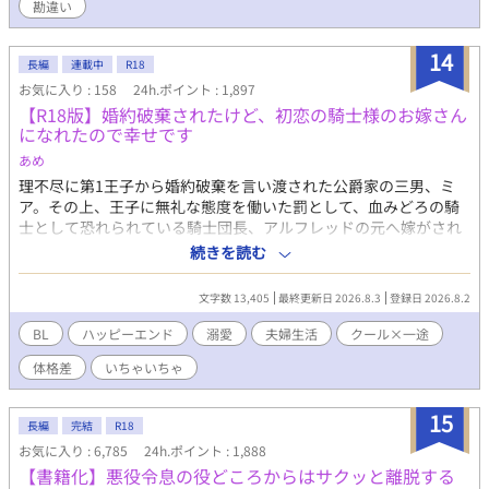
勘違い
14
長編
連載中
R18
お気に入り : 158
24h.ポイント : 1,897
【R18版】婚約破棄されたけど、初恋の騎士様のお嫁さん
になれたので幸せです
あめ
理不尽に第1王子から婚約破棄を言い渡された公爵家の三男、ミ
ア。その上、王子に無礼な態度を働いた罰として、血みどろの騎
士として恐れられている騎士団長、アルフレッドの元へ嫁がされ
ることに。 しかし、アルフレッドはミアの初恋の人で...。 この恋
続きを読む
は一方通行、きっと愛してはもらえない。それでも好きな人のそ
ばにいられるならそれでいい。そんな気持ちで嫁いだミアだった
文字数 13,405
最終更新日 2026.8.3
登録日 2026.8.2
が、アルフレッドは、ミアをどうやら溺愛してくれているようで
_？ 「…お前は、本当に愛らしいな」 「や、やめてください…！
BL
ハッピーエンド
溺愛
夫婦生活
クール×一途
心臓が持たないです…！」 山も谷もない、いちゃいちゃ新婚カッ
体格差
いちゃいちゃ
プルのお話。 ────── ※現在連載中の作品のR18版です(更新
は通常版が先になります) ※主人公の年齢を変更しています。
※R18部分の追加以外に内容の大きな変更はありません。
15
長編
完結
R18
お気に入り : 6,785
24h.ポイント : 1,888
【書籍化】悪役令息の役どころからはサクッと離脱する