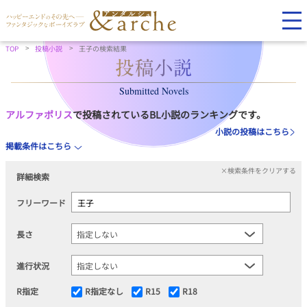
TOP
投稿小説
王子の検索結果
Submitted Novels
アルファポリス
で投稿されているBL小説のランキングです。
小説の投稿はこちら
掲載条件はこちら
×検索条件をクリアする
詳細検索
フリーワード
長さ
進行状況
R指定
R指定なし
R15
R18