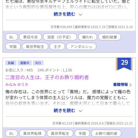
た七海は、悪役令息キルナ＝フェルライトに転生していた。闇と
水という典型的な悪役属性な上、肝心の魔力はほぼゼロに近い。
雑魚キャラで死亡フラグ立ちまくりの中、なぜか第一王子に溺愛
続きを読む
され！？
文字数 938,969
最終更新日 2026.7.29
登録日 2021.5.14
BL
悪役令息
溺愛（の予定）
嫌われ
婚約破棄
学園
異世界転生
王子
アンダルシュ
29
長編
連載中
R15
お気に入り : 485
24h.ポイント : 1,136
二度目の人生は、王子のお飾り婚約者
みなみ ゆうき
書籍情報
俺の存在は、この世界にとって『異物』だ。 感情によって瞳の色
が変わってしまう体質の主人公シリルは、魔力の覚醒とともに、
自分の前世を思い出す。それは、風間大河として日本で暮らして
いた記憶だけでなく、ある日突然、知らない世界に迷い込み、誰
続きを読む
からも必要とされず、わけもわからないまま、二十八年の人生が
強制終了したというつらい記憶だった。 生まれ変わったこの場所
文字数 83,329
最終更新日 2026.8.6
登録日 2025.12.21
が、前世の自分を、まるで異物のように排除した世界だと気付き
絶望するも、今度こそ自分の力で未来を切り開いていこうと決意
BL
異世界転移
異世界転生
学園
お飾り婚約者