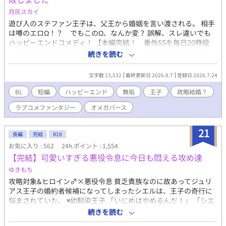
き続き頑張っていきますので、どうかラストまで読んでいただけ
ると嬉しいです！
月灰スカイ
遊び人のステファン王子は、父王から婚姻を言い渡される。 相手
は噂のエロΩ！？ でもこのΩ、なんか変？ 誤解、スレ違いでも
ハッピーエンドコメディ！ 【本編完結！ 番外SSを毎日20時投
稿！】 R18話には※が付いています。 直接的な行為はありません
続きを読む
が、念のため付けています。
文字数 13,532
最終更新日 2026.8.7
登録日 2026.7.24
BL
短編
ハッピーエンド
無垢
王子
政略結婚？
ラブコメファンタジー
オメガバース
21
長編
完結
R18
お気に入り : 562
24h.ポイント : 1,554
【完結】可愛いすぎる悪役令息に今日も悶える攻め達
ゆきもち
攻略対象&ヒロイン♂×悪役令息 貧乏貴族なのに故あってジュリ
アス王子の婚約者候補になってしまったシエルは、王子の奇行に
悩まされていた。 ◾️幼馴染王子 「いじめはやめるんだ！」 「シエ
ルは、嫉妬してこんな事したんだよな？」 ※設定のせいで最初は
続きを読む
空回りのやらかしばかりです。かっこいい攻めではありません