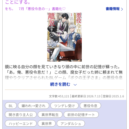
ことにする。
をち。 7月「悪役令息の…」書籍化♡
書籍情報
鏡に映る自分の顔を見ていきなり頭の中に前世の記憶が蘇った。
「あ。俺、悪役令息だ！」 この顔、腐女子だった姉に頼まれて無
理やりクリアさせられたBLゲーム「ボクの王子さま」の悪役令息
ことスノーデン公爵家長男、ミルリースだ。 確か、プライドが高
続きを読む
く、主役である人気者の次男レオリースを妬み虐げまくるザ・悪
役。 ということになっている。 そう。俺は何もしていない。なの
文字数 453,121
最終更新日 2026.7.13
登録日 2025.1.6
に一方的に「人気者の次男を妬んで虐める性格の悪い長男」とい
う役所にされてきたのだ。 いかんせん俺はクールな美少年すぎ
BL
嫌われ→愛され
ツンデレ受け
悪役令息
た。 伶俐な美貌と目の下のクマのせいで、黙っているだけで近寄
開き直り主人公
異世界転生
前世の記憶チート
りがたく見えてしまう。疲れてため息を吐けば「気だるい怠惰な
空気を滲ませ」ているように見え「何を思うのか、その瞳を忌々
ハッピーエンド
異世界
アンダルシュ
しげに燻らせていた」となるわけだ。 何をしても妬まれる。 成績