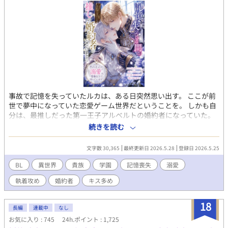
よりアンダルシュノベルズｂにて書籍化していただくこととなり
ました♡ ありがとうございますううう！！ イイネやコメントおま
ちしております♡
事故で記憶を失っていたルカは、ある日突然思い出す。 ここが前
世で夢中になっていた恋愛ゲーム世界だということを。 しかも自
分は、最推しだった第一王子アルベルトの婚約者になっていた。
甘すぎる距離感。 慣れたように落とされるキス。 そして見え隠れ
続きを読む
する、王子の重すぎる執着。 忘れていた恋を、もう一度始める貴
族学園BL。
文字数 30,365
最終更新日 2026.5.28
登録日 2026.5.25
BL
異世界
貴族
学園
記憶喪失
溺愛
執着攻め
婚約者
キス多め
18
長編
連載中
なし
お気に入り : 745
24h.ポイント : 1,725