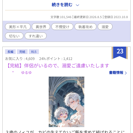
嫁いだウェストリン国では四年間幽閉されていた。ある日クーデ
続きを読む
ターの混乱の中で『忘れられた王子』として再び日の目をみるこ
とに。前国王の側室だった彼は存在を持て余された末、冷徹で無
文字数 101,546
最終更新日 2026.8.5
登録日 2023.10.8
口な第二王子バージルの妃として再婚を命じられる。そんなバー
ジルが、なぜかカシュアに不器用な優しさを向けるのは、かつて
美形×平凡
異世界
不憫受け
執着攻め
溺愛
妖精物語に恋した少年だったから。傷だらけの再婚から始まる二
切ない
すれ違い
人の行く末は……。
23
長編
完結
R15
お気に入り : 4,609
24h.ポイント : 1,412
【完結】伴侶がいるので、溺愛ご遠慮いたします
* ゆるゆ
書籍情報
３歳のノィユが、カビの生えてないご飯を求めて結ばれることに