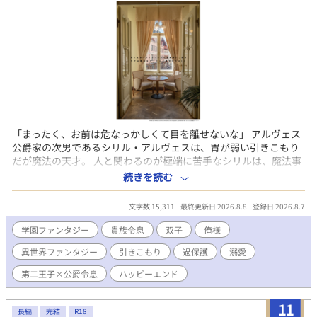
「まったく、お前は危なっかしくて目を離せないな」 アルヴェス
公爵家の次男であるシリル・アルヴェスは、胃が弱い引きこもり
だが魔法の天才。 人と関わるのが極端に苦手なシリルは、魔法事
業で儲けたお金で建てた温室でぬくぬくハッピー引きこもりライ
続きを読む
フを送っていた。 そんなある日、シリルは双子の姉が学園で何者
かに突き落とされたことを父から知らされる。 その直後、王太子
文字数 15,311
最終更新日 2026.8.8
登録日 2026.8.7
の婚約者候補として名が挙がっている姉の世間体を気にした父
に、姉のフリをして学園に潜入し、犯人を突き止めるよう言われ
学園ファンタジー
貴族令息
双子
俺様
家を追い出されてしまう。 潜入一日目の放課後、校内で迷子にな
異世界ファンタジー
引きこもり
過保護
溺愛
ったシリルは、姉と同じように階段から誰かが突き落とされた瞬
間を目撃し、咄嗟に助けに入る。 しかし、助けたのは氷狼殿下と
第二王子×公爵令息
ハッピーエンド
恐れられているディオン・オラージュ第二王子殿下だった。 しか
も、ディオンは変装していたシリルを一発で見破って……？ 「こ
11
の事件、俺たちで解決するぞ。それまで、貴様は俺と相部屋だ」
長編
完結
R18