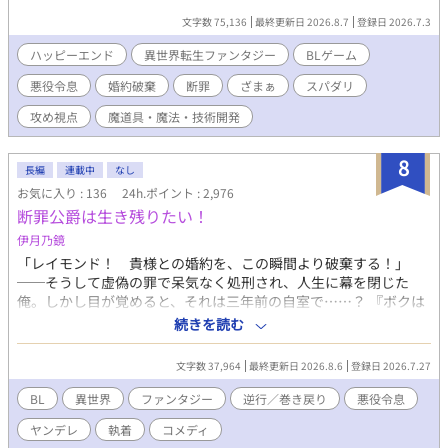
のエバンは悪役令息らしからぬ品行方正な人物だった。 しかし、
文字数 75,136
最終更新日 2026.8.7
登録日 2026.7.3
ゲームの強制力のなせる業なのか、エバンはシナリオ通りに社交
界を追われ行方不明になってしまう。 このままではいけない！ こ
ハッピーエンド
異世界転生ファンタジー
BLゲーム
れはエンディング後の世界を生きる成金モブが悪役令息を幸せに
悪役令息
婚約破棄
断罪
ざまぁ
スパダリ
するための物語。 8/10の完結まで予約投稿済です。
攻め視点
魔道具・魔法・技術開発
8
長編
連載中
なし
お気に入り : 136
24h.ポイント : 2,976
断罪公爵は生き残りたい！
伊月乃鏡
「レイモンド！ 貴様との婚約を、この瞬間より破棄する！」
──そうして虚偽の罪で呆気なく処刑され、人生に幕を閉じた
俺。しかし目が覚めると、それは三年前の自室で……？ 『ボクは
ラピス！ キミの人生を導く神使さ』 「なんて気味の悪いくらげ
続きを読む
だ」 三年契約の日雇い派遣でやってきた喋るくらげに導かれ、巻
き戻り生活が幕を開ける！ あとたった三年で、俺は生き残れるの
文字数 37,964
最終更新日 2026.8.6
登録日 2026.7.27
か！？ 生き残るために婚約者の王子──レオンを射止め、婚約
破棄と断罪フラグをへし折ろう！ 不思議なクラゲと共に頑張れレ
BL
異世界
ファンタジー
逆行／巻き戻り
悪役令息
イモンド、頑張れ派遣！ 給料いくらなんだろう！
ヤンデレ
執着
コメディ