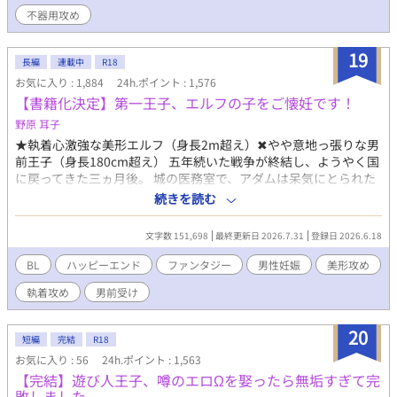
焼きたてのミルクパン、焦がしバター塩パン、森苺のジャムパ
不器用攻め
ン。 ようやく手に入れた平穏なスローライフ。 ……のはずだっ
た。 開店初日、店に現れたのは、王国最強と恐れられる冷血騎士
19
団長アゼル・グレイヴ。 無口。 無表情。 目つきが怖い。 なのに
長編
連載中
R18
彼は、毎朝誰より早く店に来て、ノアのパンを大量に買ってい
お気に入り : 1,884
24h.ポイント : 1,576
く。 「今日も来たんですか？」 「来た」 「昨日も一昨日も来まし
【書籍化決定】第一王子、エルフの子をご懐妊です！
たよね」 「明日も来る」 ノアは思った。 この人、よほどパンが
野原 耳子
好きなんだな、と。 しかしアゼルが見ているのは、パンだけでは
なかった。 ノアが疲れていれば黙って手伝い、王都からの嫌がら
★執着心激強な美形エルフ（身長2m超え）✖やや意地っ張りな男
せには無表情で圧をかけ、元婚約者の王子が現れれば静かに剣の
前王子（身長180cm超え） 五年続いた戦争が終結し、ようやく国
柄へ手を置く。 「この店に手を出すな。ノアにもだ」 パン目当て
に戻ってきた三ヵ月後。 城の医務室で、アダムは呆気にとられた
だと思い込む悪役令息と、店主ごと囲い込みたい冷血騎士団長。
声をあげていた。 「殿下、ご懐妊です」 「なんて？」 医者に「エ
続きを読む
婚約破棄から始まる、飯テロ異世界BLラブコメ。
ルフなら他種族の男性でも妊娠させることができる。何か心当た
りはないか？」と聞かれ、 アダムは、エルフ軍指揮官のイヴァン
文字数 151,698
最終更新日 2026.7.31
登録日 2026.6.18
と一夜の関係を持ったことを思い出す。 しかも、子を無事に産む
ためには、エルフの精液を注ぎ続ける必要があると言われ、 アダ
BL
ハッピーエンド
ファンタジー
男性妊娠
美形攻め
ムは仕方なくエルフの国へと向かうことになる。 再会したイヴァ
執着攻め
男前受け
ンは、まるで伴侶のようにアダムを愛で始める。 子供を産んだら
さっさと国に戻るつもりだったのに、次第にアダムもイヴァンか
ら与えられる想いに心が揺らいでいき―― ★皆様の応援のおかげ
20
短編
完結
R18
で【紙書籍&電子書籍化】が決定しました…！ 読んでくださった
お気に入り : 56
24h.ポイント : 1,563
皆様、心からありがとうございます…！ 出版レーベルさんや発売
【完結】遊び人王子、噂のエロΩを娶ったら無垢すぎて完
日などは詳細が決まり次第、作者のXでご報告いたしますね。 引
敗しました