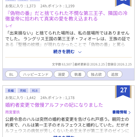
つ距離を縮めつつ、お互いのために呪いを解こうと頑張る話で
お気に入り : 1,373
24h.ポイント : 1,199
す。
『偽物の番』だと捨てられた不憫な第三王子、隣国の冷
徹皇帝に拾われて真実の愛を教え込まれる
レイ
「出来損ない」と捨てられた場所は、私の居場所ではありません
でした。 ラングリス王国の第三王子・フィオーレは、王族の証で
ある『聖種の紋様』が現れなかったことで「偽物の番」と罵ら
れ、雪降る国境へと追放される。 死を覚悟した彼の前に現れたの
続きを読む
は、隣国アイゼン帝国の「冷徹皇帝」ヴォルフラムだった。
文字数 63,507
最終更新日 2026.2.25
登録日 2026.2.25
BL
ハッピーエンド
溺愛
執着
独占欲
追放
27
長編
完結
R18
お気に入り : 1,442
24h.ポイント : 1,178
婚約者変更で傲慢アルファの妃になりました
雨宮里玖
書籍情報
公爵令息のハルは突然の婚約者変更を告げられ戸惑う。親同士の
約束で、ハルは第一王子のオルフェウスと婚約していた。だがオ
ルフェウスの病気が芳しくないため王太子が第二王子のゼインに
変更となり、それに伴ってハルの婚約者も変更になったのだ。 昔