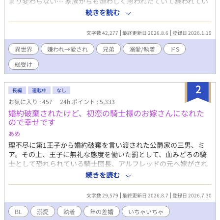
まり変わらない… 家族からも煩わしく思われたていて嫌われてい
た… そんなある日階段から落ちて意識をなくした…数日後目を覚
続きを読む
ましたらリオンの様子がいつもと違くて…
文字数 42,277
最終更新日 2026.8.6
登録日 2026.1.19
異世界
嫌われ→愛され
兄弟
溺愛/執着
ドS
総受け
2
長編
連載中
なし
お気に入り : 457
24h.ポイント : 5,333
婚約破棄されたけど、初恋の騎士様のお嫁さんになれた
ので幸せです
あめ
理不尽に第1王子から婚約破棄を言い渡された公爵家の三男、ミ
ア。その上、王子に無礼な態度を働いた罰として、血みどろの騎
士として恐れられている騎士団長、アルフレッドの元へ嫁がされ
ることに。 しかし、アルフレッドはミアの初恋の人で...。 この恋
続きを読む
は一方通行、きっと愛してはもらえない。それでも好きな人のそ
ばにいられるならそれでいい。そんな気持ちで嫁いだミアだった
文字数 29,579
最終更新日 2026.8.7
登録日 2026.7.30
が、アルフレッドは、ミアをどうやら溺愛してくれているようで
_？ 「…お前は、本当に愛らしいな」 「や、やめてください…！
BL
溺愛
執着
年の差婚
いちゃいちゃ
心臓が持たないです…！」 時々波乱もありつついつもラブラブお