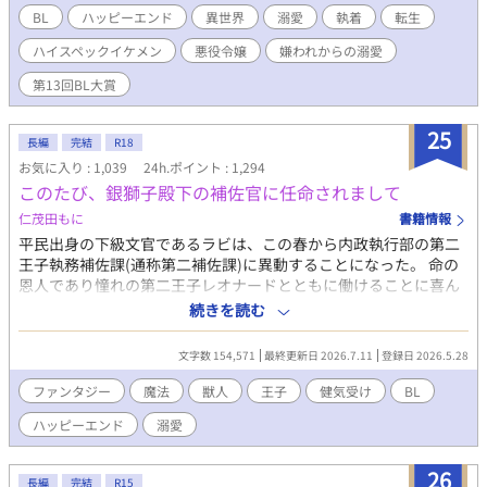
フォークナーが治める領地で監視されることとなった。 「あなた
BL
ハッピーエンド
異世界
溺愛
執着
転生
はなにもしなくていいのです」 リュシアンにはそう言われたが、
ハイスペックイケメン
悪役令嬢
嫌われからの溺愛
前世日本人の血が働かざるもの食うべからずと訴えてくる……！
そんなこんなで仕事を見つけ出したフィリアスの今までとは違う
第13回BL大賞
様子に、周囲はもちろんリュシアンも驚く。 心を入れ替えたフィ
リアスにだんだんと冷たかったリュシアンの態度も変わってき
25
て……？ これは秘密を抱えた次期公爵と、全て失ったら逆に吹っ
長編
完結
R18
切れた元王子のお話です。 嫌われからの溺愛を目指しています。
お気に入り : 1,039
24h.ポイント : 1,294
現在【第13回BL大賞】にエントリーさせていただいております！
このたび、銀獅子殿下の補佐官に任命されまして
お気に召しましたら、ブクマ♡感想、そして投票で応援してくだ
仁茂田もに
書籍情報
さると嬉しいです！
平民出身の下級文官であるラビは、この春から内政執行部の第二
王子執務補佐課(通称第二補佐課)に異動することになった。 命の
恩人であり憧れの第二王子レオナードとともに働けることに喜ん
でいたラビだったが、異動初日第二補佐課に行くと何故か誰もい
続きを読む
なかった。 そこで迎えに来た上司コリンに突然「もふもふした動
物は平気だろうか」と訊ねられる。 案内されたレオナードの執務
文字数 154,571
最終更新日 2026.7.11
登録日 2026.5.28
室で出会ったのは、魔女の呪いで恐ろしい獅子の魔物に姿を変え
られたレオナードだった。 ラビは獅子となったレオナードととも
ファンタジー
魔法
獣人
王子
健気受け
BL
に働くことになるが、人手不足のせいで侍従まで兼任することに
ハッピーエンド
溺愛
なり――。 魔女の呪いで獅子になってしまった変人王子×王子に
命を救われ、恩返しがしたい健気な平民補佐官 健気で頑張り屋さ
んなラビと変人と噂されているけど溺愛系のレオナードが少しず
26
長編
完結
R15