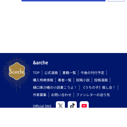
&arche
TOP
公式漫画
書籍一覧
今後の刊行予定
購入特典情報
著者一覧
投稿小説
投稿漫画
樋口美沙緒の小説書こうよ！
《うちの子》推し会！
作家募集
お問い合わせ
ファンレターの送り先
Official SNS