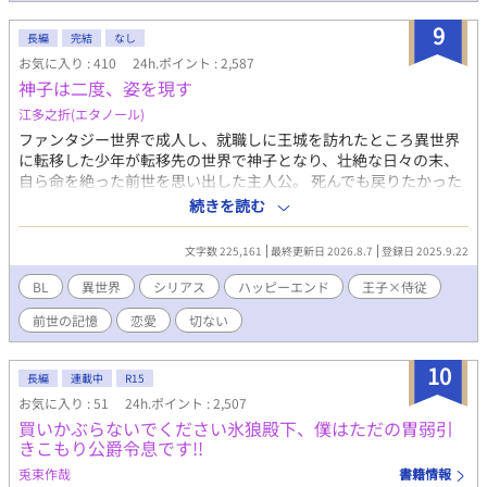
9
長編
完結
なし
お気に入り : 410
24h.ポイント : 2,587
神子は二度、姿を現す
江多之折(エタノール)
ファンタジー世界で成人し、就職しに王城を訪れたところ異世界
に転移した少年が転移先の世界で神子となり、壮絶な日々の末、
自ら命を絶った前世を思い出した主人公。 死んでも戻りたかった
元の世界には戻ることなく異世界で生まれ変わっていた事に絶望
続きを読む
したが 神子が亡くなった後に取り残された王子の苦しみを知り、
向き合う事を決めた。 戻れなかった事を恨み、死んだことを後悔
文字数 225,161
最終更新日 2026.8.7
登録日 2025.9.22
し、傷付いた王子を助けたいと願う少年の葛藤。 王子様×元神子
が転生した侍従の過去の苦しみに向き合い、悩みながら乗り越え
BL
異世界
シリアス
ハッピーエンド
王子×侍従
るための物語。 ※小説家になろうに掲載していた作品を改修して
前世の記憶
恋愛
切ない
投稿しています。 描写はキスまでの全年齢BL
10
長編
連載中
R15
お気に入り : 51
24h.ポイント : 2,507
買いかぶらないでください氷狼殿下、僕はただの胃弱引
きこもり公爵令息です!!
兎束作哉
書籍情報