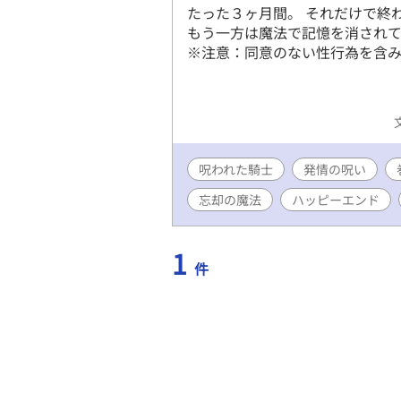
たった３ヶ月間。 それだけで終
もう一方は魔法で記憶を消されて
※注意：同意のない性行為を含み
呪われた騎士
発情の呪い
忘却の魔法
ハッピーエンド
1
件