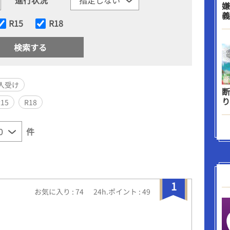
嫌
義
R15
R18
人受け
断
り
R15
R18
件
1
お気に入り : 74
24h.ポイント : 49