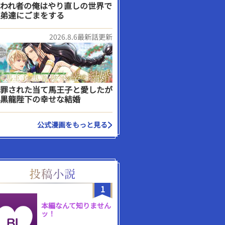
われ者の俺はやり直しの世界で
弟達にごまをする
2026.8.6最新話更新
罪された当て馬王子と愛したが
黒龍陛下の幸せな結婚
公式漫画をもっと見る
1
本編なんて知りません
ッ！