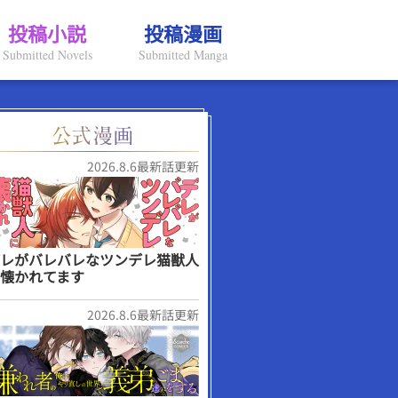
投稿小説
投稿漫画
Submitted Novels
Submitted Manga
2026.8.6最新話更新
レがバレバレなツンデレ猫獣人
懐かれてます
2026.8.6最新話更新