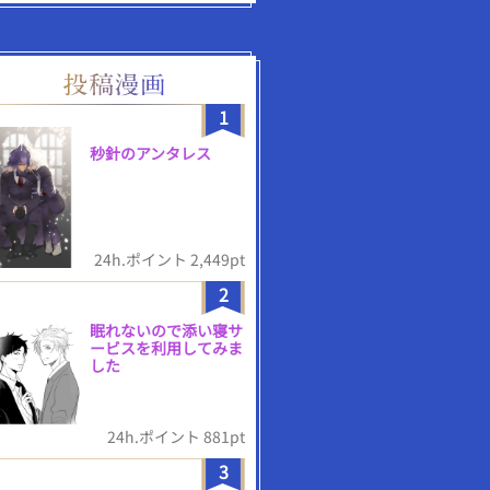
1
秒針のアンタレス
24h.ポイント 2,449pt
2
眠れないので添い寝サ
ービスを利用してみま
した
24h.ポイント 881pt
3