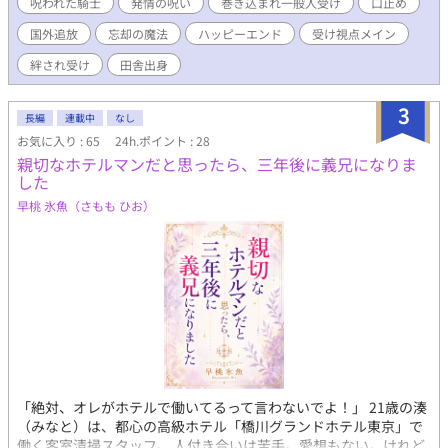
呪われた騎士
発情の呪い
巻き込まれ一般人受け
口止め
国外追放
忘却の魔法
ハッピーエンド
受け視点メイン
絆され受け
田舎出身
3
長編
連載中
なし
お気に入り : 65
24h.ポイント : 28
親切なホテルマンだと思ったら、三年後に義兄になりま
した
早桃 氷魚（さもも ひお）
「絶対、オレがホテルで働いてるって言わないでよ！」 21歳の湊
（みなと）は、都心の高級ホテル「橋川グランドホテル東京」で
働く客室清掃スタッフ。 人付き合いは苦手。愛想もない。けれど