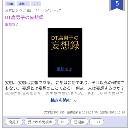
た。少女漫画みたいな恋愛に憧れているので、優しくされたい。
5
短編
連載中
R18
秋山 薫(あきやま かおる) 3年生 生徒会書記。鷹也とは腐れ縁。 可
お気に入り : 168
24h.ポイント : 7
愛い顔して人によって態度もキャラも変える小悪魔。家庭教師に
DT腐男子の妄想録
女を教えらたことが忘れられず一夜限りの相手、セフレに溺れる
ようになった。快楽主義者で、愛を知らない。あるキッカケで学
風枝ちよ
に気を持つようになる。 【重複投稿】 Blove、fujossy、ポケット
BLノベルクラブ、エブリスタ、アルファポリス、魔法のiらんど、
カクヨム、ノベラボ、ツギクル、プリ小説、ハーメルン、NOVEL
DAYS、FC2
妄想。 妄想は妄想である。 妄想は妄想であり、それ以外の何物で
もない。 妄想とは妄想のことである。 何故、人は妄想するのか？
孤独感を埋めるため、喪失感を慰めるため。 それはただの自己完
結。 快楽を得るため、幸福感を感じるため。 それはただの自己満
続きを読む
足。 未来に想いを馳せるため、過去の過ちから目を背けるため。
それはただの自己逃避。 自己完結、自己満足、自己逃避。 すべて
文字数 200,155
最終更新日 2018.11.30
登録日 2016.12.14
は自分のために妄想する。 そこに他人が介入する余地はない。 ひ
とりで、一人だけで独りっきりで収まっている。 内向きである。
腐男子
受け攻め両視点
BL
短編集
エロ
外に向くこともなく誰にも止められず、妄想はひとつの個体の中