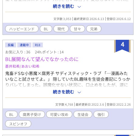
今の仕事は、自分に合っていて気に入っている。 そんな湊の母
続きを読む
が、この春再婚することになった。 相手は橋川ホテルグループの
会長で、三人の息子がいた。 まだ顔を合わせていない義兄たちの
文字数 3,053
最終更新日 2026.6.13
登録日 2026.6.12
存在に、湊は早くも頭を抱える。 清掃スタッフとして働いている
ことだけは、絶対に知られたくない。 「バレたら、辞めさせられ
ハッピーエンド
BL
現代
甘々
兄弟
るかも」 母に口止めした湊だったが、実は長男で社長の駿人（は
やと）とは、一度だけ会ったことがあって……？ 苦労人の社長義
4
兄 × クールな一人好き男子 母の再婚から始まる、じれったくて
長編
連載中
R18
優しい義兄弟BLシリーズ。 Kindleで配信中の「サクッと読める義
お気に入り : 36
24h.ポイント : 14
兄弟BL」から、二人の出会いを描いた書き下ろしSSです！
BL展開なんて望んでなかったのに
蒼井和希/あおい和希
鬼畜ドSな小悪魔×腐男子 サディスティック・ラブ 「─漫画みた
いなこと試させてよ。」 隠していたBL趣味を生徒会書記にうっか
りバレてしまった。誤魔化せない状況に、口止めをしたが、逆に
興味を持たれてしまう。黙秘する代わりに要求されたのは、BL漫
続きを読む
画と同じことをすること！？BLは趣味で俺はそっちの趣味は無か
ったのに、回数を重ねるごとに拒めなくなっていき…？ 前作『触
文字数 4,768
最終更新日 2022.3.6
登録日 2022.2.26
れた肌が熱かった』スピンオフ ※前作を読んでいなくても読めま
す。 鷹也と和美の話が気になる方はぜひ前作も見に行ってやって
BL
腐男子受け
可愛い攻め
生徒会
強引
ください ■キャラ 加藤学(かとう まなぶ) 高校３年生 前作、桜坂
スピンオフ
和美の友達。腐男子。 和美と鷹也の関係に興味津々。自分は違っ
たのに薫に趣味がバレたことで、BL展開に引き込まれてしまっ