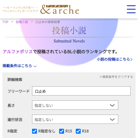
TOP
投稿小説
口止めの検索結果
Submitted Novels
アルファポリス
で投稿されているBL小説のランキングです。
小説の投稿はこちら
掲載条件はこちら
×検索条件をクリアする
詳細検索
フリーワード
長さ
進行状況
R指定
R指定なし
R15
R18