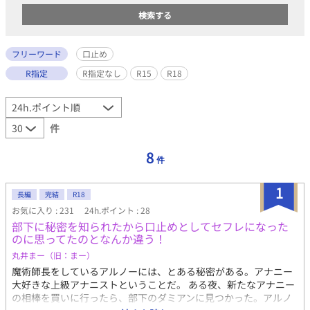
フリーワード
口止め
R指定
R指定なし
R15
R18
件
8
件
1
長編
完結
R18
お気に入り : 231
24h.ポイント : 28
部下に秘密を知られたから口止めとしてセフレになった
のに思ってたのとなんか違う！
丸井まー（旧：まー）
魔術師長をしているアルノーには、とある秘密がある。アナニー
大好きな上級アナニストということだ。 ある夜、新たなアナニー
の相棒を買いに行ったら、部下のダミアンに見つかった。アルノ