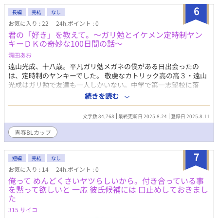
であらぬ方向へとはばたいていく。 妄想。 妄想は妄想である。 ー
6
ーーーーーーーーー エロいだけの短編集。 BでLな腐りきった妄想
長編
完結
なし
を超不定期に投稿していこうと思います。 不勉強ゆえ、変な描写
お気に入り : 22
24h.ポイント : 0
やおかしな所もあるとは思いますが、よろしくお願いします。 リ
君の「好き」を教えて。～ガリ勉とイケメン定時制ヤン
クエストは随時受け付けております。 感想に送ってくだされば、
キーＤＫの奇妙な100日間の話～
私の萌えと性癖と趣味嗜好によって採用いたします。 風呂/部活/
清田あお
ライバル/乳首責め/家庭教師/保健体育/フェラ/痴漢/男の娘/バイ/
遠山光成、十八歳。平凡ガリ勉メガネの僕がある日出会ったの
放送室/放送/修学旅行/夜這い/キス/片想い/両想い/彼氏/勉強会/ご
は、定時制のヤンキーでした。 敬虔なカトリック高の高３・遠山
褒美/オナニー/いちゃラブ/プール/更衣室/高校生/寮/同室/朝勃ち/
光成はガリ勉で友達も一人しかいない。中学で第一志望校に落
迷子/ラブホ/確信犯/卒業旅行/温泉/大浴場/浴衣/マンネリ化解消/
ち、いまは厳しい母親の指導で医学部を目指してがり勉してい
バイブ/耳舐め/戦国時代/水泳/流れで/夏。/両片想い/林間学校/テ
続きを読む
る。 ある日、期末テストの罰ゲームでファストフード店のJK店員
ント/義兄弟/厨二病/屋上/先輩/銀杏/恋愛要素あり/ハッピーエン
をナンパすることに。 頑張って連絡先を渡してデートすることに
ド/執事×お坊っちゃま/ショタ受け/精通/海/岩場/襲い受け/ディー
文字数 84,768
最終更新日 2025.8.24
登録日 2025.8.11
浮かれていたのは、デート場所に現われたのは、ナンパしたとき
プキス/青姦/試着室/鏡/声抑える/おねだり/体育/体操服/着衣/汗/ト
に店に居合わせた定時高校通いのヤンキー・春日。渡した連絡先
イレ/変態/絆創膏/引っ越し/お礼/童貞/DO☆GE☆ZA/アナニー/方
青春BLカップ​
がすり替えられて、ヤンキーの手元に渡っていたのだ！ 「みっち
言/大学生/先輩の家/手コキ/体育倉庫/強引に/乳首舐め/美術部/後
ゃん、このことは黙っておいてあげるから、勉強おしえて～」 気
輩攻め/スケッチブック/授業中/銭湯/おじさん×ショタ/純粋/腐友
7
安く「みっちゃん」と呼ぶチャラ男・春日。不順異性交遊（未
短編
完結
なし
達/家/宅急便/口内射精/精飲/先生×生徒/教卓/放課後/教室/補習/誘
遂）の口止めとして、光成は毎週金曜日に勉強を教えることにな
い受け/くぱぁ/隣人/ネット/幽霊/生徒会/生徒会長×役員/噂/カラ
お気に入り : 14
24h.ポイント : 0
って――
オケ/マイク/コンビニ/口止め/店長/骨折/オナ禁/患者×看護師/顔
俺って めんどくさいヤツらしいから。付き合っている事
射/騎乗位/早漏/絶倫/……and more. 【R18】
を黙って欲しいと 一応 彼氏候補には 口止めしておきまし
た
315 サイコ