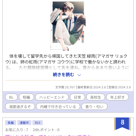
体を壊して留学先から帰国してきた天笠 緑雨(アマガサ リョク
ウ) は、姉の紅雨(アマガサ コウウ)に学校で働かないかと誘われ
る。 ただ親族経営陣として名を連ね。昔からあまり良いように
捉えてこなかった緑雨だが、このまま何もせず家に居るのも、ど
続きを読む
うかと思い話を聞きに行く。 その時に擦れ違った２年男子生徒
で、慣れない人や慣れない所では無愛想で鉄壁の守りと呼ばれて
文字数 29,767
最終更新日 2024.3.8
登録日 2024.3.8
いる縹 櫟(ハナダ イチイ)に一目惚れされる。 櫟は、悟られない
ようにと過ごしていたが親友で幼馴染みの原口 真潮(ハラグチ マ
BL
短編
ハッピーエンド
日常
高校生
年上好き
シオ)に、緑雨に一目惚れでは？ と告げられる。 元々と言う
溺愛過ぎるぞ
内緒で付き合っている
香り・匂い
か、櫟は惚れやすくとんでもない行動力を一目惚れした相手に発
揮してしまう癖があった。 そして櫟の好みが、年上の男と言う
のも、知っていた。 拍子抜けと言うか、あっさりとした真潮の態
8
長編
連載中
R15
度に納得してしまう櫟は、帰るために廊下を歩くが、聞こえてき
お気に入り : 7
24h.ポイント : 0
たのは緑雨の噂。 カッコいい。 付き合えるか？ ワンチャ