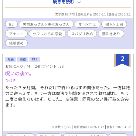
ーの秘密をバラさない代わりに、男専門だというダミアンのセフ
続きを読む
レになることになった。 スパダリ男前おっさん部下✕アナニー大
好き美形おっさん魔術師長。 ※ムーンライトノベルズさんでも公
文字数 93,773
最終更新日 2025.6.1
登録日 2025.5.1
開しております。 ※注意書きが増える場合は、都度追加いたしま
す。 ※エロあり回には※をつけてます。
BL
男前おっさん✕美形おっさん
年下✕年上
部下✕上司
アナニー
セフレからの恋愛
スパダリ攻め
潮吹きあり
結腸責め
2
短編
完結
R18
お気に入り : 74
24h.ポイント : 28
呪いの後で。
ひづき
たった３ヶ月間。 それだけで終わるはずの関係だった。 一方は権
力に逆らえず、もう一方は魔法で記憶を消されて離れ離れ。 もう
二度と会えないはず、だった。 ※注意：同意のない性行為を含み
ます。
文字数 17,929
最終更新日 2026.4.12
登録日 2026.4.12