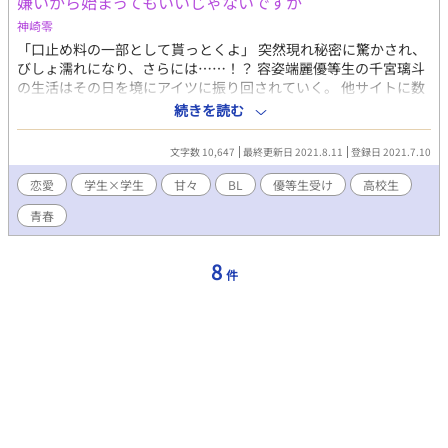
嫌いから始まってもいいじゃないですか
ン有るか？ それを耳にする櫟は、激しく動揺する…… 表紙
は、Days AIさんで作らせていただきました。
神崎零
「口止め料の一部として貰っとくよ」 突然現れ秘密に驚かされ、
びしょ濡れになり、さらには……！？ 容姿端麗優等生の千宮璃斗
の生活はその日を境にアイツに振り回されていく。 他サイトに数
年前執筆並びに投稿させて頂いてました。 PCからの投稿がなかな
続きを読む
か出来ず、改めてリメイクしてこちらで投稿させて頂きます。
文字数 10,647
最終更新日 2021.8.11
登録日 2021.7.10
恋愛
学生×学生
甘々
BL
優等生受け
高校生
青春
8
件