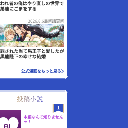
われ者の俺はやり直しの世界で
弟達にごまをする
2026.8.6最新話更新
罪された当て馬王子と愛したが
黒龍陛下の幸せな結婚
公式漫画をもっと見る
1
本編なんて知りません
ッ！