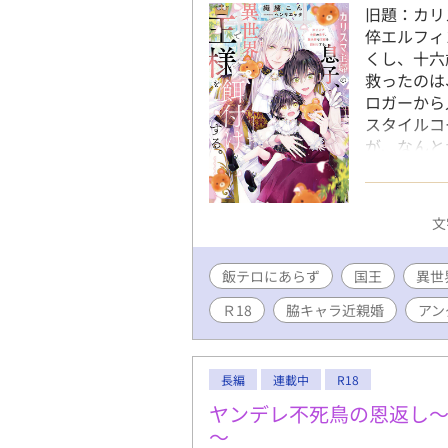
旧題：カリ
倅エルフィ
くし、十六
救ったのは
ロガーから
スタイルコ
が、なんと
ン屋に押し
連行される
であると告
文
ってしまっ
フィンを気
飯テロにあらず
国王
が⋯⋯。 
異世
場合、✳︎
Ｒ18
脇キャラ近親婚
アン
長編
連載中
R18
ヤンデレ不死鳥の恩返し
～