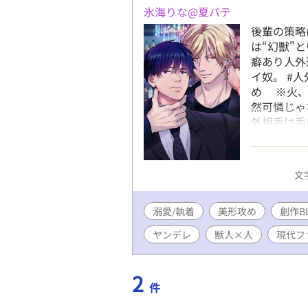
氷海りな@夏バテ
後輩の策略
は“幻獣"
癖あり人外
イ奴。 #
め ※火、
然可憐じゃ
外相手は手
イチャイチ
生きて…。 2
20000Vie
文字
溺愛/執着
美形攻め
創作B
ヤンデレ
獣人×人
現代フ
2
件