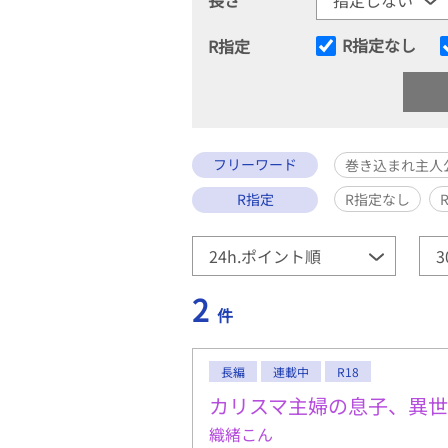
R指定なし
R指定
フリーワード
巻き込まれ主人
R指定
R指定なし
2
件
長編
連載中
R18
カリスマ主婦の息子、異
織緒こん