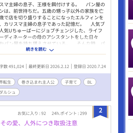
スマ主婦の息子、王様を餌付けする。 パン屋の
ンは、前世持ちだ。五歳の甥っ子以外の家族を亡
歳で店を切り盛りすることになったエルフィンを
、カリスマ主婦の息子であった記憶だ。 人気ブ
人気Uちゅーばーにジョブチェンジした、ライフ
ーディネーターの母のアシスタントをした日々
かパン屋を持ち堪えさせている。 そんな時、パ
続きを読む
入ってきた高貴な男に、突然甥っ子と共に王宮に
。並居る偉い人の前で、甥っ子が前王の落とし胤
げられて、忙しいながらも穏やかな生活は崩れ去
字数 491,024
最終更新日 2026.2.12
登録日 2020.7.24
た。 甥っ子の異母兄である王様は、なぜかエル
に入って、やたらと手料理をねだってくるのだ
一見爽やか腹黒王様×オカンな少年 R 18を含む
界転生
巻き込まれ主人公
子育て
BL
マークを添付します。
ダルシュ
2
お気に入り : 92
24h.ポイント : 299
～その愛、人外につき取扱注意