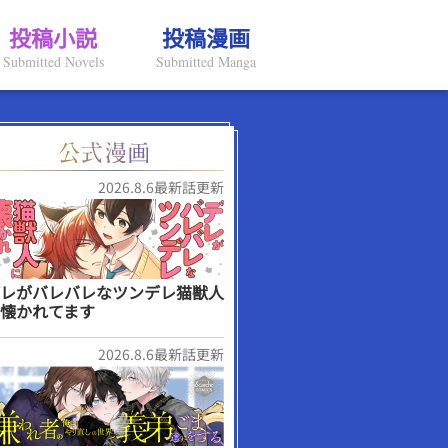
投稿小説
投稿漫画
Submitted Novels
Submitted Manga
2026.8.6最新話更新
レがバレバレなツンデレ猫獣人
懐かれてます
2026.8.6最新話更新