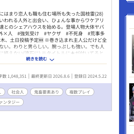
にはまり恋人も職も住む場所も失った国枝雷(28)
といわれる人外と出会い、ひょんな事からワケアリ
達とのシェアハウスを始める。登場人物大体ヤバ
人外×人 #強気受け #ヤクザ #不死身 #荒事多
木、土日投稿予定🆕️ ※巻き込まれ主人公だけど全
ない。わりと男らしい。腕っぷしも強い。でも人
に終えない(流石に) ※タイトルに★が付いてると
続きを読む
ャ注意。 ※2026年、また荒れます。主人公、強く
025.7 10000View突破感謝✨ 2025.12
w突破感謝✨ 2026.6 30000View突破(*･ω･)*_ _)✨
数 1,048,351
最終更新日 2026.8.6
登録日 2024.5.22
L
社会人
鬼畜要素あり
複数プレイ
ァンタジー