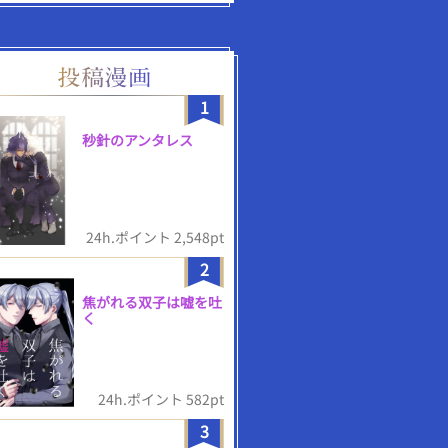
1
秒針のアンタレス
24h.ポイント 2,548pt
2
焦がれる双子は嘘を吐
く
24h.ポイント 582pt
3