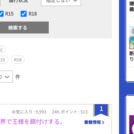
嫌
義
R15
R18
公
断
り
R15
R18
件
1
お気に入り : 9,993
24h.ポイント : 513
世界で王様を餌付けする。
書籍情報