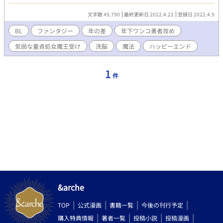
ることだけ。 姿を見せた勇者は、憎悪のこもった瞳で魔王を睨み
つけ剣を振りかざしたのだった────。 そんな状況から始ま
文字数 49,790
最終更新日 2022.4.22
登録日 2022.4.9
る、 魔王に救われた年下ワンコ攻め勇者に、380年モノの童貞処
女気弱魔王が押されまくって攻略される話。
BL
ファンタジー
年の差
年下ワンコ勇者攻め
気弱な童貞処女魔王受け
洗脳
魔法
ハッピーエンド
1
件
&arche
TOP
公式漫画
書籍一覧
今後の刊行予定
購入特典情報
著者一覧
投稿小説
投稿漫画