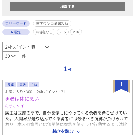
フリーワード
年下ワンコ勇者攻め
R指定
R指定なし
R15
R18
件
1
件
1
長編
完結
R18
お気に入り : 300
24h.ポイント : 21
勇者は体に悪い
キザキ ケイ
魔王は玉座の間で、自分を倒しにやってくる勇者を待ち受けてい
た。 人間界が送り込んでくる勇者には恐るべき呪縛が掛けられて
おり、本人の意思とは無関係に魔族を倒そうと行動するよう洗脳
が施されている。 彼らを救うすべはひとつ。 魔王が勇者に倒され
続きを読む