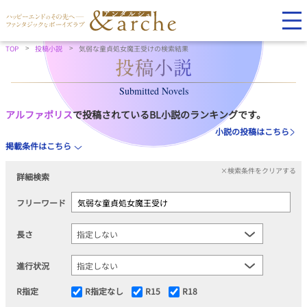
TOP
投稿小説
気弱な童貞処女魔王受けの検索結果
Submitted Novels
アルファポリス
で投稿されているBL小説のランキングです。
小説の投稿はこちら
掲載条件はこちら
×検索条件をクリアする
詳細検索
フリーワード
長さ
進行状況
R指定
R指定なし
R15
R18