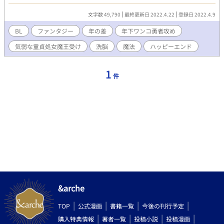
ることだけ。 姿を見せた勇者は、憎悪のこもった瞳で魔王を睨み
つけ剣を振りかざしたのだった────。 そんな状況から始ま
文字数 49,790
最終更新日 2022.4.22
登録日 2022.4.9
る、 魔王に救われた年下ワンコ攻め勇者に、380年モノの童貞処
女気弱魔王が押されまくって攻略される話。
BL
ファンタジー
年の差
年下ワンコ勇者攻め
気弱な童貞処女魔王受け
洗脳
魔法
ハッピーエンド
1
件
&arche
TOP
公式漫画
書籍一覧
今後の刊行予定
購入特典情報
著者一覧
投稿小説
投稿漫画