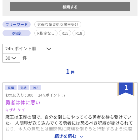
フリーワード
気弱な童貞処女魔王受け
R指定
R指定なし
R15
R18
件
1
件
1
長編
完結
R18
お気に入り : 300
24h.ポイント : 7
勇者は体に悪い
キザキ ケイ
魔王は玉座の間で、自分を倒しにやってくる勇者を待ち受けてい
た。 人間界が送り込んでくる勇者には恐るべき呪縛が掛けられて
おり、本人の意思とは無関係に魔族を倒そうと行動するよう洗脳
が施されている。 彼らを救うすべはひとつ。 魔王が勇者に倒され
続きを読む