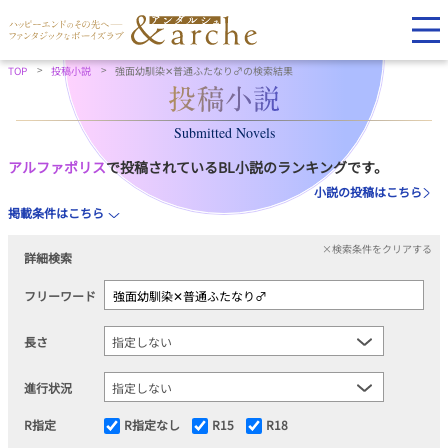
TOP
投稿小説
強面幼馴染✕普通ふたなり♂の検索結果
Submitted Novels
アルファポリス
で投稿されているBL小説のランキングです。
小説の投稿はこちら
掲載条件はこちら
×検索条件をクリアする
詳細検索
フリーワード
長さ
進行状況
R指定
R指定なし
R15
R18