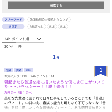
フリーワード
強面幼馴染✕普通ふたなり♂
R指定
R指定なし
R15
R18
件
1
件
1
短編
完結
R18
お気に入り : 138
24h.ポイント : 14
朝起きたら普通を絵に描いたような僕にま○こがついて
た……いやっふーー！！脱！普通！！
丸井まー（旧：まー）
美形な先輩達に囲まれて日々仕事をしているどこまでも『普通』
のヴィート。中背中肉、容姿も能力も可もなく不可もなくな『普
通』を絵に描いたような普通のヴィートに、ある朝目覚めるとま