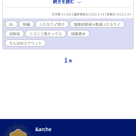
○こがついていた。ヴィートは歓喜した。これでヴィートも脱！
続きを読む
普通！！ 強面幼馴染✕普通ふたなり♂ ※ふたなり♂受けです。裏
テーマはニコニコ鬼セックスです。 ※ムーンライトノベルズさん
文字数 13,366
最終更新日 2022.6.24
登録日 2022.6.24
でも公開しております。
BL
短編
ふたなり♂受け
強面幼馴染✕普通ふたなり♂
幼馴染
ニコニコ鬼セックス
結腸責め
ちんはめスクワット
1
件
&arche