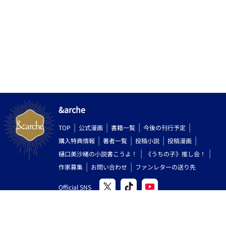
&arche
TOP
公式漫画
書籍一覧
今後の刊行予定
購入特典情報
著者一覧
投稿小説
投稿漫画
樋口美沙緒の小説書こうよ！
《うちの子》推し会！
作家募集
お問い合わせ
ファンレターの送り先
Official SNS