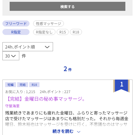
フリーワード
性感マッサージ
R指定
R指定なし
R15
R18
件
2
件
1
短編
完結
R18
お気に入り : 1,215
24h.ポイント : 227
【完結】金曜日の秘め事マッサージ。
守屋海里
残業続きであまりにも疲れた金曜日、ふらりと寄ったマッサージ
店で受けたマッサージはあまりにも格別だった。 それから毎週金
曜日、鈴木裕也はマッサージを受けに行く。不思議なのはマッサ
ージを受けた時の記憶があまりないこと。だが、身体のコリは解
続きを読む