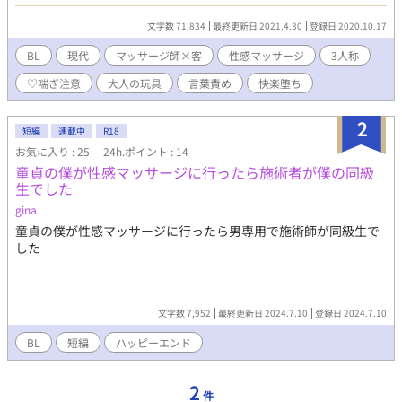
れているし、スッキリしている。だからマッサージ店に通うのは
やめられないのだ。 ※♡喘ぎ ※催眠 などの要素がありますので、
文字数 71,834
最終更新日 2021.4.30
登録日 2020.10.17
苦手な方はご注意を。投稿は不定期です。（※週一目標） ※ムー
ンライトノベルズ様にも投稿します。
BL
現代
マッサージ師×客
性感マッサージ
3人称
♡喘ぎ注意
大人の玩具
言葉責め
快楽堕ち
2
短編
連載中
R18
お気に入り : 25
24h.ポイント : 14
童貞の僕が性感マッサージに行ったら施術者が僕の同級
生でした
gina
童貞の僕が性感マッサージに行ったら男専用で施術師が同級生で
した
文字数 7,952
最終更新日 2024.7.10
登録日 2024.7.10
BL
短編
ハッピーエンド
2
件