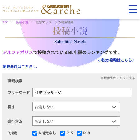
TOP
投稿小説
性感マッサージの検索結果
Submitted Novels
アルファポリス
で投稿されているBL小説のランキングです。
小説の投稿はこちら
掲載条件はこちら
×検索条件をクリアする
詳細検索
フリーワード
長さ
進行状況
R指定
R指定なし
R15
R18