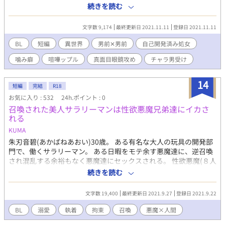
いと出してもらえないという事態になってしまった。 噛み癖がヤ
続きを読む
バい攻めを受け(自己開発済み処女)が躾するお話。 噛み癖真面目
眼鏡✕アナニー大好きチャラ男。 喧嘩っぷるです。 ※かむかむ様
文字数 9,174
最終更新日 2021.11.11
登録日 2021.11.11
主催の「噛み癖アンソロジー」に寄稿させていただいたものの再
録になります。 ※ムーンライトノベルズさんでも公開しておりま
BL
短編
異世界
男前✕男前
自己開発済み処女
す。
噛み癖
喧嘩ップル
真面目眼鏡攻め
チャラ男受け
14
短編
完結
R18
お気に入り : 532
24h.ポイント : 0
召喚された美人サラリーマンは性欲悪魔兄弟達にイカさ
れる
KUMA
朱刃音碧(あかばねあおい)30歳。 ある有名な大人の玩具の開発部
門で、働くサラリーマン。 ある日暇をモテ余す悪魔達に、逆召喚
され混乱する余裕もなく悪魔達にセックスされる。 性欲悪魔(８人
攻め)×人間 エロいリーマンに悪魔達は釘付け…『お前は俺達のも
続きを読む
の。』
文字数 19,400
最終更新日 2021.9.27
登録日 2021.9.22
BL
溺愛
執着
拘束
召喚
悪魔×人間