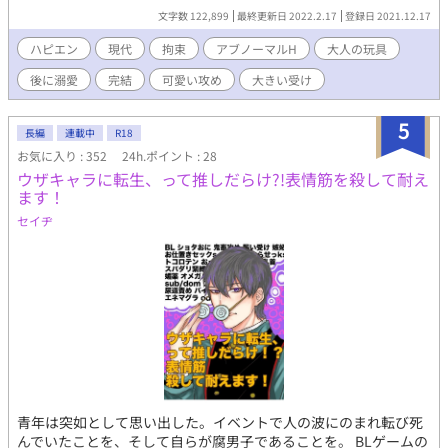
翔李に向かってにっこり微笑むその小柄な彼……由岐は、天使の
文字数 122,899
最終更新日 2022.2.17
登録日 2021.12.17
ような可愛い外見をしていた。 「僕とセフレになってくれません
か。じゃないと僕、今すぐ翔李さんを犯してしまいそうです」
ハピエン
現代
拘束
アブノーマルH
大人の玩具
初めての恋人兼親友だった男から受けた裏切りと悲しみ。それ
後に溺愛
完結
可愛い攻め
大きい受け
を誤魔化すため由岐に会ううち、やがて翔李は由岐とのアブノー
マルプレイの深みにハマっていく。 「お尻だけじゃないですよ。
僕は可愛い翔李さんの、穴という穴全てを犯したい」 ただの
5
長編
連載中
R18
セフレであるはずの由岐に予想外に大切にされ、いつしか翔李の
お気に入り : 352
24h.ポイント : 28
心と体はとろけていく。 そんなおり、翔李を裏切って女性と結
ウザキャラに転生、って推しだらけ?!表情筋を殺して耐え
婚したはずの親友ユウキから、会いたいと連絡があって……！？
ます！
※唯月漣 長編4作目 ◇◆◇◆◇◆ ☆可愛い小柄な少年✕がたいは
良いけどお人好しな青年。 ※由岐（攻め）視点という表記が無い
セイヂ
話は、全て翔李（受け）視点です。 ★*印=エロあり。 石鹸ぬるぬ
るプレイ、剃毛、おもらし（小）、攻めのフェラ、拘束（手錠、
口枷、首輪、目隠し）、異物挿入（食べ物）、玩具（ローター、
テンガ、アナルビーズ）、イキ焦らし、ローションガーゼ、尿道
攻め（ブジー）、前立腺開発（エネマグラ）、潮吹き、処女、無
理矢理、喉奥、乳首責め、陵辱、少々の痛みを伴うプレイ、中出
し、中イキ、自慰強制及び視姦、連続イカセ、乳首攻め（乳首イ
キ、吸引、ローター）他。 ※アブノーマルプレイ中心です。地雷
の多い方、しつこいエッチが苦手な方、変わったプレイがお嫌な
方はご注意ください。 【本編完結済】今後は時々、番外編を投下
青年は突如として思い出した。イベントで人の波にのまれ転び死
します。 ※ムーンライトノベルズ、Nolaにも掲載。 表紙イラスト
んでいたことを、そして自らが腐男子であることを。 BLゲームの
●an様