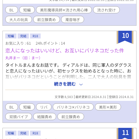
BL
短編
美形魔導具師✕流され用心棒
流され受け
大人の玩具
前立腺責め
濁音喘ぎ
10
短編
完結
R18
お気に入り : 61
24h.ポイント : 14
恋人になったはいいけど、お互いにバリネコだった件
丸井まー（旧：まー）
タイトルまんまなお話です。 ディアルドは、同じ軍人のダグラス
と恋人になったはいいが、初セックスを始めるとなった時に、お
互いがバリネコだということが判明した。二人で大人の玩具を買
いに行き、にゃんにゃんリバセックスを始める。 中性的な美形＆
続きを読む
女性的な美形のリバ！ ※全力でリバです！ ※ムーンライトノベル
ズさんでも公開しております！
文字数 8,583
最終更新日 2024.8.31
登録日 2024.8.31
BL
短編
リバ
バリネコ✕バリネコ
美形✕美形
双頭バイブ
結腸責め
前立腺責め
11
短編
完結
R18