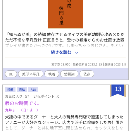
「知らぬが兎」の続編 依存させるタイプの美形幼馴染攻め×ただ
ただ不憫な平凡受け 正直言うと、受けの暴走からのお仕置き放置
プレイが書きたかっただけです。しまっちゃうおじさん。もとい
しまっちゃうお兄さん。 ⚠︎以下注意⚠︎ ・攻めに倫理観がない ・大
続きを読む
人の玩具使用 ・放置プレイ ・モブ女が出てくる(当て馬気味) ・軽
い拘束・監禁の表現あり
文字数 23,050
最終更新日 2023.1.15
登録日 2023.1.8
BL
美形×平凡
執着
幼馴染
依存
13
短編
完結
R18
お気に入り : 57
24h.ポイント : 0
躾のお時間です。
丸井まー（旧：まー）
犬猿の中であるダーナーと大人の玩具専門店で遭遇してしまった
アナニーが大好きなジョージ。店内で派手に喧嘩をしたお仕置き
として、ダーナーと共に地下室に閉じ込められ、セックスをしな