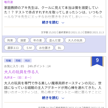
唯月漣
家庭教師のアキ先生は、クールに見えて本当は僕を溺愛してい
た！？ テストで赤点すれすれを取ってしまったシンは、いつもク
ールなアキ先生にエッチなお仕置きをされてしまい……。 クール
な先生✕健気な少年。 ※全編ほぼエロです。 拘束、ローター、イ
続きを読む
キ焦らし、乳首リング、玩具プレイ、お仕置き、年の差、ソフト
ＳＭ。 ※ムーンライトノベルズにも掲載。
文字数 15,932
最終更新日 2021.11.3
登録日 2021.11.3
拘束
溺愛
年の差
歪んだ愛
大人の玩具
濃厚エロ
ＳＭ
お仕置き
BL
9
短編
完結
R18
お気に入り : 85
24h.ポイント : 14
大人の玩具を作る人
丸井まー（旧：まー）
大人の玩具を専門で作る美しい魔導具師オースティンの元に、世
話になっている娼館の主人アグネードが用心棒を連れてきた。人
嫌いのオースティンは、用心棒オブセントと一緒に暮らすことに
なる。 人嫌い美形魔導具師✕世話焼き流され用心棒。 ※初の濁音
続きを読む
喘ぎです！！ ※ムーンライトノベルズさんでも公開しておりま
す。
文字数 14,754
最終更新日 2022.12.18
登録日 2022.12.18