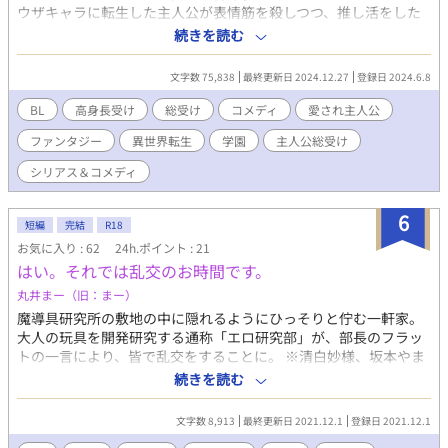
ウザキャラに転生した主人公が表情筋を殺しつつ、推し活をした
り、勢い余って大人の玩具を作ったり、媚薬を作ったり、攻略対
続きを読む
象に追われたりするお話！ 主な登場人物 ☆無表情ドＭ高身長メガ
ネ受け ★サイコパス王子 ★王子そっくりパン屋の優男 ★執着メ
文字数 75,838
最終更新日 2024.12.27
登録日 2024.6.8
ンヘラ優等生 ★激重感情持ち双子 他 書いているうちに何だかシ
リアスな展開になってきました…。 ⚠諸事情のためのらりくらり
BL
高身長受け
総受け
コメディ
愛され主人公
更新となります、ご了承下さい。
ファンタジー
異世界転生
学園
主人公総受け
シリアス＆コメディ
6
短編
完結
R18
お気に入り : 62
24h.ポイント : 21
はい。それでは乱交のお時間です。
丸井まー（旧：まー）
魔導具研究所の敷地の中に隠れるようにひっそりと佇む一軒家。
大人の玩具を開発研究する通称「エロ研究部」が、部長のフラッ
トの一言により、皆で乱交をすることに。 ※清白妙様、坂本やま
様主催の「らららパーリーナイト」企画参加作品です。男５人で
続きを読む
乱交してます。リバ、小スカありです。頭を空っぽにしてお楽し
みください。 ※ムーンライトノベルズさんでも公開しておりま
文字数 8,913
最終更新日 2021.12.1
登録日 2021.12.1
す。