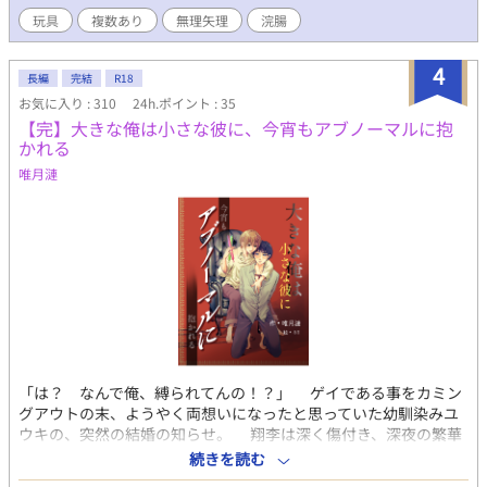
※『横書き』方向に設定してお読みください。
多めにつき、地雷をお持ちの方は上記をご確認の上、自己責任で
玩具
複数あり
無理矢理
浣腸
閲覧下さい。 （話が進むと増えます） ■多忙のため、当面の間不
定期更新にします。 ■こちらは誤字や誤用の精査等、校正補助に
4
AIを使用している回があります。 ※本文や展開、内容を考えて書
長編
完結
R18
いているのは作者です。 表紙イラスト●日色ほなみ様
お気に入り : 310
24h.ポイント : 35
【完】大きな俺は小さな彼に、今宵もアブノーマルに抱
かれる
唯月漣
「は？ なんで俺、縛られてんの！？」 ゲイである事をカミン
グアウトの末、ようやく両想いになったと思っていた幼馴染みユ
ウキの、突然の結婚の知らせ。 翔李は深く傷付き、深夜の繁華
街でやけ酒の挙げ句、道路端で酔い潰れてしまう。 目が覚める
続きを読む
と、翔李は何者かに見知らぬ家のバスルームで拘束されていた。