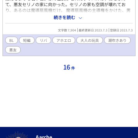
て、悪友セリノの家に向かった。セリノの家も空調が壊れてお
り、あるのは魔導扇風機だけ。 魔導扇風機の主導権をかけた、男
達の熱い闘いが今始まる。 ※リバです！ ※ムーンライトノベルズ
続きを読む
さんでも公開しております。
文字数 7,904
最終更新日 2023.7.3
登録日 2023.7.3
BL
短編
リバ
アホエロ
大人の玩具
潮吹きあり
悪友
16
件
&arche