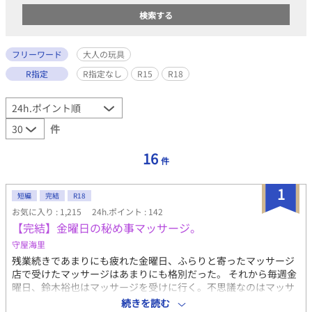
フリーワード
大人の玩具
R指定
R指定なし
R15
R18
件
16
件
1
短編
完結
R18
お気に入り : 1,215
24h.ポイント : 142
【完結】金曜日の秘め事マッサージ。
守屋海里
残業続きであまりにも疲れた金曜日、ふらりと寄ったマッサージ
店で受けたマッサージはあまりにも格別だった。 それから毎週金
曜日、鈴木裕也はマッサージを受けに行く。不思議なのはマッサ
ージを受けた時の記憶があまりないこと。だが、身体のコリは解
続きを読む