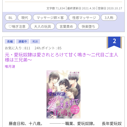
れているし、スッキリしている。だからマッサージ店に通うのは
やめられないのだ。 ※♡喘ぎ ※催眠 などの要素がありますので、
文字数 71,834
最終更新日 2021.4.30
登録日 2020.10.17
苦手な方はご注意を。投稿は不定期です。（※週一目標） ※ムー
ンライトノベルズ様にも投稿します。
BL
現代
マッサージ師×客
性感マッサージ
3人称
♡喘ぎ注意
大人の玩具
言葉責め
快楽堕ち
2
長編
連載中
R18
お気に入り : 811
24h.ポイント : 85
元・愛玩奴隷は愛されとろけて甘く鳴き～二代目ご主人
様は三兄弟～
唯月漣
藤倉日和、十八歳。 ――――職業、愛玩奴隷。 長年愛玩奴