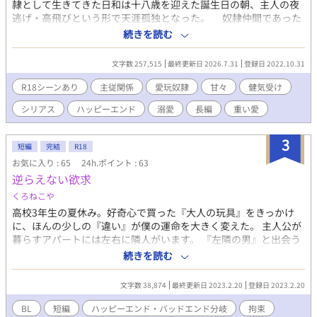
隷として生きてきた日和は十八歳を迎えた誕生日の朝、主人の夜
逃げ・高飛びという形で天涯孤独となった。 奴隷仲間であった
幼い他の少年たちは、保護という形で児童養護施設に引き取られ
続きを読む
ることに。 だが唯一成人していた日和だけが、生きる術も持た
ぬままその身一つで屋敷から放り出されそうになる。 そんな
文字数 257,515
最終更新日 2026.7.31
登録日 2022.10.31
中、日和の様子を見かねた男……樫原が、自らの主人へ日和を引
き会わせてくれることに。 彼の主人は東條院グループ御曹司で
R18シーンあり
主従関係
愛玩奴隷
甘々
健気受け
ある三兄弟であった。 三人の御主人様の相手を一人でするだな
シリアス
ハッピーエンド
溺愛
長編
重い愛
んて、さぞ大変なことに……と思いきや、奴隷なのに衣食住はも
ちろん、社会保障やら福利厚生までが充実しているという。 愛
玩奴隷としての仕事に従事した日は深夜割増付きの特別手当が出
3
短編
完結
R18
るというから驚きだ。 「キミをその金額で一年間契約社員として
お気に入り : 65
24h.ポイント : 63
雇う。その代わり、キミはこの屋敷で働きながら、まずは社会の
逆らえない欲求
ことを学びなさい」 こうして日和は、新たな家・東條院家で、
愛玩奴隷として新たな日々を迎えることになる。 だが愛玩奴隷
くろねこや
として育った日和は表面上の問題に加え、内面的にも沢山の問題
高校3年生の夏休み。好奇心で買った『大人の玩具』をきっかけ
を抱えていた。 日和の主人となった三兄弟もまた、それぞれに
に、ほんの少しの『違い』が僕の運命を大きく変えた。 主人公が
問題や秘密を持っており……。 ※唯月漣 長編5作目 ＊＊＊ 現代
暮らすアパートには左右に隣人がいます。 『左隣の男』と出会う
物シリアス、攻め三人・受け一人。 ハピエン予定ですが、誰か
のか、 『右隣の男』と出会うのか、 前編は共通となりますが、後
続きを読む
一人とくっつく話ではないです。 エロは予告なく入ります。 ●
編は主人公の運命がハッピーエンドと、バッドエンド（複数注
含まれる要素● 奴隷、拘束、目隠し、お仕置き、おもらし、電
意）に分岐します。 ※バッドエンドが苦手な方は、引き続き『逆
マ、コスプレ、大人の玩具（ローター、ニップルクリップ、アナ
文字数 38,874
最終更新日 2023.2.20
登録日 2023.2.20
らえない欲求 after story』をお読みください。 ※『after
ルプラグ、エネマグラ）、異物挿入、ローションガーゼ、媚薬、
story』に合わせて、『左隣』と『右隣』を並べ替えました。
BL
短編
ハッピーエンド・バッドエンド分岐
拘束
攻めフェ、甘々、焦らし、濃厚前戯、甘々 ※アブノーマルプレイ