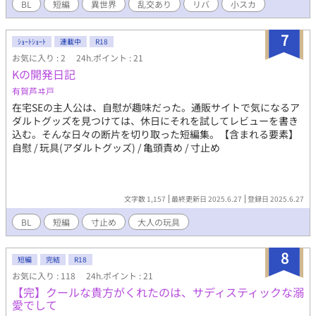
BL
短編
異世界
乱交あり
リバ
小スカ
7
ｼｮｰﾄｼｮｰﾄ
連載中
R18
お気に入り : 2
24h.ポイント : 21
Kの開発日記
有賀芦ヰ戸
在宅SEの主人公は、自慰が趣味だった。通販サイトで気になるア
ダルトグッズを見つけては、休日にそれを試してレビューを書き
込む。そんな日々の断片を切り取った短編集。【含まれる要素】
自慰 / 玩具(アダルトグッズ) / 亀頭責め / 寸止め
文字数 1,157
最終更新日 2025.6.27
登録日 2025.6.27
BL
短編
寸止め
大人の玩具
8
短編
完結
R18
お気に入り : 118
24h.ポイント : 21
【完】クールな貴方がくれたのは、サディスティックな溺
愛でして