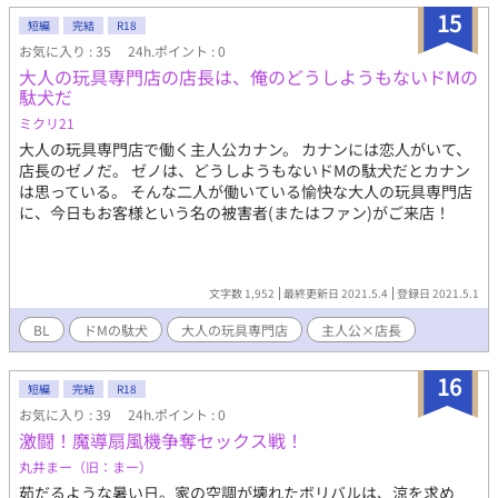
15
短編
完結
R18
お気に入り : 35
24h.ポイント : 0
大人の玩具専門店の店長は、俺のどうしようもないドMの
駄犬だ
ミクリ21
大人の玩具専門店で働く主人公カナン。 カナンには恋人がいて、
店長のゼノだ。 ゼノは、どうしようもないドMの駄犬だとカナン
は思っている。 そんな二人が働いている愉快な大人の玩具専門店
に、今日もお客様という名の被害者(またはファン)がご来店！
文字数 1,952
最終更新日 2021.5.4
登録日 2021.5.1
BL
ドMの駄犬
大人の玩具専門店
主人公×店長
16
短編
完結
R18
お気に入り : 39
24h.ポイント : 0
激闘！魔導扇風機争奪セックス戦！
丸井まー（旧：まー）
茹だるような暑い日。家の空調が壊れたボリバルは、涼を求め