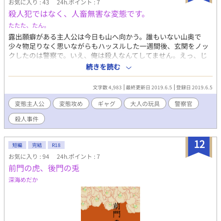
お気に入り : 43
24h.ポイント : 7
殺人犯ではなく、人畜無害な変態です。
たたた、たん。
露出願癖がある主人公は今日も山へ向かう。誰もいない山奥で
少々物足りなく思いながらもハッスルした一週間後、玄関をノッ
クしたのは警察で。いえ、俺は殺人なんてしてません。えっ、じ
ゃあ、なんで山へ行った？え、被害者は俺の会社のお偉いさん？
続きを読む
えっ、いやいや理由は言えないけど違いますって。俺じゃないか
ら！！えっ一応部屋を調べさせろ。無理無理。だって俺の部屋に
文字数 4,983
最終更新日 2019.6.5
登録日 2019.6.5
は大量の玩具が眠ってるんだから！！ （ちょっと違うけど）こん
な感じの話。ギャグ。
変態主人公
変態攻め
ギャグ
大人の玩具
警察官
殺人事件
12
短編
完結
R18
お気に入り : 94
24h.ポイント : 7
前門の虎、後門の兎
深海めだか