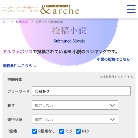
TOP
投稿小説
恋敵ありの検索結果
Submitted Novels
アルファポリス
で投稿されているBL小説のランキングです。
小説の投稿はこちら
掲載条件はこちら
×検索条件をクリアする
詳細検索
フリーワード
長さ
進行状況
R指定
R指定なし
R15
R18