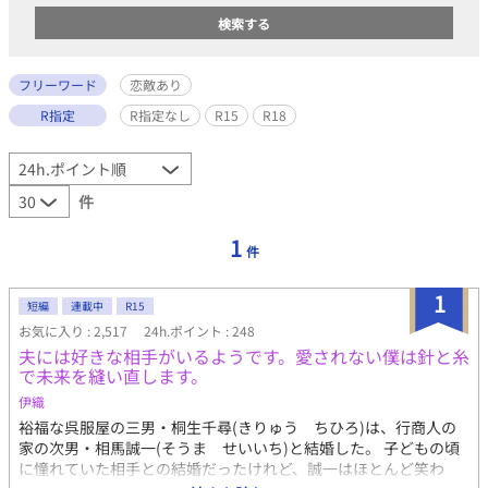
フリーワード
恋敵あり
R指定
R指定なし
R15
R18
件
1
件
1
短編
連載中
R15
お気に入り : 2,517
24h.ポイント : 248
夫には好きな相手がいるようです。愛されない僕は針と糸
で未来を縫い直します。
伊織
裕福な呉服屋の三男・桐生千尋(きりゅう ちひろ)は、行商人の
家の次男・相馬誠一(そうま せいいち)と結婚した。 子どもの頃
に憧れていた相手との結婚だったけれど、誠一はほとんど笑わ