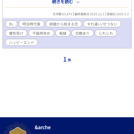
ず、冷たい態度ばかり。 ある日、千尋は誠一宛てに届いた女性か
続きを読む
らの恋文を見つけてしまう。 ――自分はただ、家からの援助目当
てで選ばれただけなのか？ 失望と涙の中で、千尋は気づく。 「誠
文字数 63,475
最終更新日 2025.12.3
登録日 2025.9.2
一に頼らず、自分の力で生きてみたい」 針と糸を手に、幼い頃か
ら得意だった裁縫を活かして、少しずつ自分の居場所を築き始め
BL
明治時代風
結婚から始まる恋
すれ違い/せつない
る。 やがて町の人々に必要とされ、笑顔を取り戻していく千尋。
健気受け
不器用攻め
裁縫
恋敵あり
じれじれ
そんな千尋を見て、誠一の心もまた揺れ始めて――。 涙から始ま
る、すれ違い夫婦の再生と恋の物語。 ※本作は明治時代初期～中
ハッピーエンド
期をイメージしていますが、BL作品としての物語性を重視し、史
実とは異なる設定や表現があります。 ※誤字脱字などお気づきの
点があるかもしれませんが、温かい目で読んでいただければ嬉し
1
件
いです。
&arche