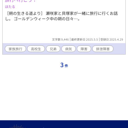
ほたる
［朔の生きる道より］ 瀬咲家と貝塚家が一緒に旅行に行くお話
し。 ゴールデンウィーク中の朔の日々…。
文字数 9,446
最終更新日 2025.5.5
登録日 2025.4.29
家族旅行
高校生
兄弟
病気
障害
排泄障害
3
件