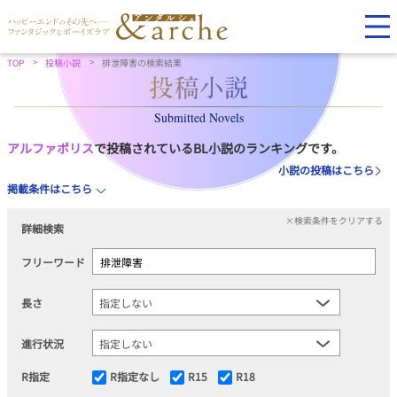
TOP
投稿小説
排泄障害の検索結果
Submitted Novels
アルファポリス
で投稿されているBL小説のランキングです。
小説の投稿はこちら
掲載条件はこちら
×検索条件をクリアする
詳細検索
フリーワード
長さ
進行状況
R指定
R指定なし
R15
R18