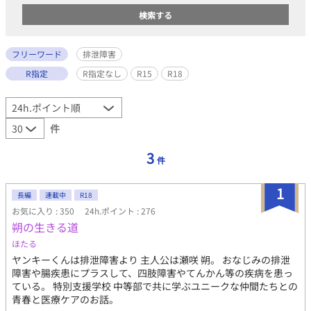
フリーワード
排泄障害
R指定
R指定なし
R15
R18
件
3
件
1
長編
連載中
R18
お気に入り : 350
24h.ポイント : 276
朔の生きる道
ほたる
ヤンキーくんは排泄障害より 主人公は瀬咲 朔。 おなじみの排泄
障害や腸疾患にプラスして、四肢障害やてんかん等の疾病を患っ
ている。 特別支援学校 中等部で共に学ぶユニークな仲間たちとの
青春と医療ケアのお話。