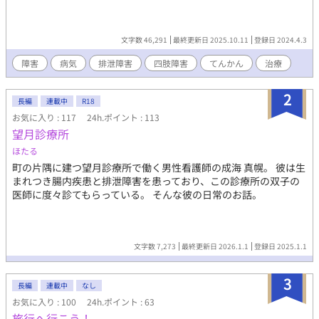
文字数 46,291
最終更新日 2025.10.11
登録日 2024.4.3
障害
病気
排泄障害
四肢障害
てんかん
治療
2
長編
連載中
R18
お気に入り : 117
24h.ポイント : 113
望月診療所
ほたる
町の片隅に建つ望月診療所で働く男性看護師の成海 真幌。 彼は生
まれつき腸内疾患と排泄障害を患っており、この診療所の双子の
医師に度々診てもらっている。 そんな彼の日常のお話。
文字数 7,273
最終更新日 2026.1.1
登録日 2025.1.1
3
長編
連載中
なし
お気に入り : 100
24h.ポイント : 63
旅行へ行こう！