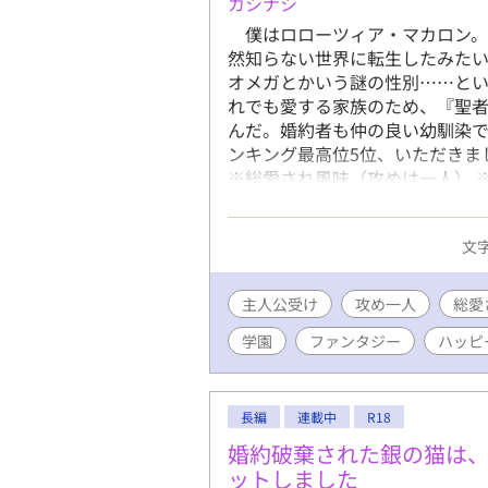
カシナシ
僕はロローツィア・マカロン。
然知らない世界に転生したみた
オメガとかいう謎の性別……と
れでも愛する家族のため、『聖
んだ。婚約者も仲の良い幼馴染で
ンキング最高位5位、いただきま
※総愛され風味（攻めは一人） 
※番外編もあります ※オメガバ
文字
主人公受け
攻め一人
総愛
学園
ファンタジー
ハッピ
長編
連載中
R18
婚約破棄された銀の猫は
ットしました