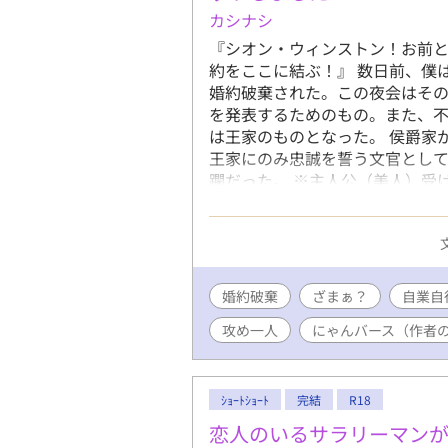
カシナシ
『シオン・ウィンストン！お前
約をここに結ぶ！』 数日前、僕
婚約破棄された。この夜会はそ
を発表するためのもの。また、
は王家のものとなった。 侯爵家
王家にのみ忠誠を誓う文官とし
躙だった。 ※主人公（美人）受
耐える強がる受けや、スキルを
見たい方は是非。 ※センシティ
す。
婚約破棄
ざまぁ？
自業自
攻め一人
にゃんバース（作者
ｼｮｰﾄｼｮｰﾄ
完結
R18
恋人のいるサラリーマン