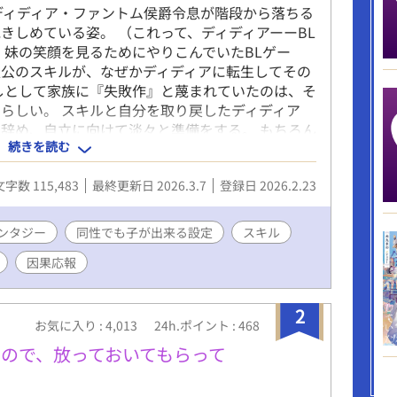
ディディア・ファントム侯爵令息が階段から落ちる
きしめている姿。 （これって、ディディアーーBL
 妹の笑顔を見るためにやりこんでいたBLゲー
人公のスキルが、なぜかディディアに転生してその
しとして家族に『失敗作』と蔑まれていたのは、そ
らしい。 スキルと自分を取り戻したディディア
辞め、自立に向けて淡々と準備をする。 もちろん
続きを読む
ので、絡んでこないでいただけます？ 十万文字程
人公：マイペース美人受け ※女性向けHOTランキン
文字数 115,483
最終更新日 2026.3.7
登録日 2026.2.23
。完結までの12日間に渡り、ほとんど2〜5位と食
りがとうございます……！｡ﾟ(ﾟ´Д`ﾟ)ﾟ｡ たく
は、作者の血肉になります……！(o´ω`o)あり
ンタジー
同性でも子が出来る設定
スキル
●)
因果応報
2
お気に入り : 4,013
24h.ポイント : 468
ので、放っておいてもらって