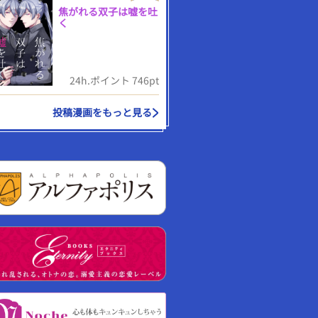
焦がれる双子は嘘を吐
く
24h.ポイント 746pt
投稿漫画をもっと見る