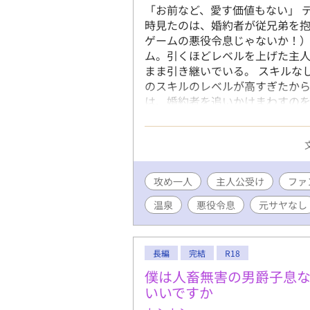
「お前など、愛す価値もない」 
時見たのは、婚約者が従兄弟を抱
ゲームの悪役令息じゃないか！）
ム。引くほどレベルを上げた主
まま引き継いでいる。 スキルな
のスキルのレベルが高すぎたから
は、婚約者を追いかけまわすのを
元婚約者と従兄弟には近付かない
度。 3/7 完結しました！ ※主
グ1位、ありがとうございました
い込めた作品となりました！ああああ
さんの閲覧、イイね、エール、感想
攻め一人
主人公受け
ファ
がとうございます！(●′ω`人′ω`
温泉
悪役令息
元サヤなし
長編
完結
R18
僕は人畜無害の男爵子息な
いいですか