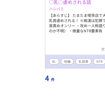
○乳○虐めされる話
ハシバミ
【あらすじ】 たまたま喫茶店で
乳首虐めされる！ ※痴漢は犯罪
首責めオンリー ・攻め一人称語
のか不明） ・微量なNTR要素有
文
BL
短編
乳首責
NTR
4
件