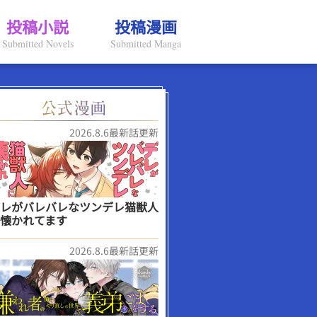
投稿小説
投稿漫画
Submitted Novels
Submitted Manga
2026.8.6最新話更新
レがバレバレなツンデレ猫獣人
懐かれてます
2026.8.6最新話更新