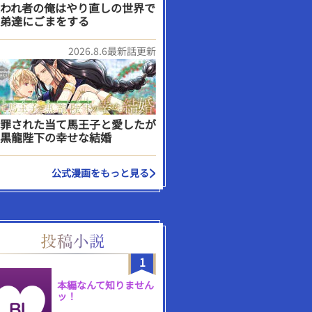
われ者の俺はやり直しの世界で
弟達にごまをする
2026.8.6最新話更新
罪された当て馬王子と愛したが
黒龍陛下の幸せな結婚
公式漫画をもっと見る
1
本編なんて知りません
ッ！