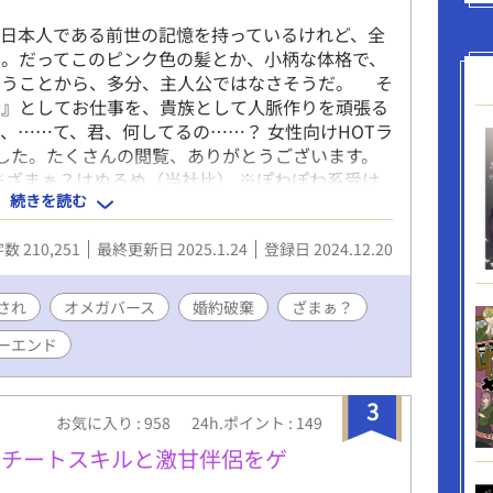
日本人である前世の記憶を持っているけれど、全
い。だってこのピンク色の髪とか、小柄な体格で、
いうことから、多分、主人公ではなさそうだ。 そ
者』としてお仕事を、貴族として人脈作りを頑張る
、……て、君、何してるの……？ 女性向けHOTラ
した。たくさんの閲覧、ありがとうございます。
※ざまぁ？はぬるめ（当社比） ※ぽわぽわ系受け
続きを読む
ースの設定をお借りしています
数 210,251
最終更新日 2025.1.24
登録日 2024.12.20
され
オメガバース
婚約破棄
ざまぁ？
ーエンド
3
お気に入り : 958
24h.ポイント : 149
、チートスキルと激甘伴侶をゲ