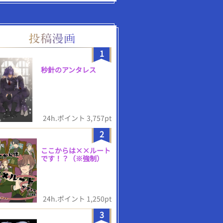
1
秒針のアンタレス
24h.ポイント 3,757pt
2
ここからは××ルート
です！？（※強制）
24h.ポイント 1,250pt
3