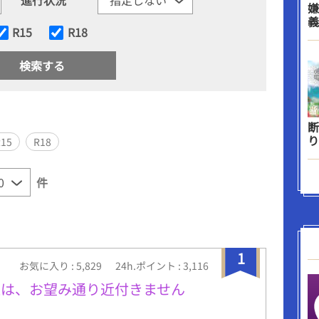
嫌
義
R15
R18
断
り
R15
R18
件
1
お気に入り : 5,829
24h.ポイント : 3,116
息は、お望み通り近付きません