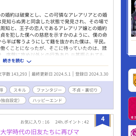
との婚約は破棄とし、この可憐なアレアリアとの婚
は見知らぬ男と同衾した状態で発見され、その場で
の周知と、王子の恋人であるアレアリア嬢との婚約
不貞を犯した僕への慈悲を示すかのように、僕の命
から半ば奪うようにして籍を抜かれた僕は、平民。
て働くことになったが、そこに待っていたのは、蹂
け、序盤に攻め以外との行為あり ※甚振られても
続きを読む
覚醒して無双しつつ過去を克服しようとする受けが
ブな表現を含みます。タグでご自衛頂けると幸いで
文字数 143,293
最終更新日 2024.5.1
登録日 2024.3.30
得
スキル
ファンタジー
不貞・裏切り
の独自設定）
ハッピーエンド
4
お気に入り : 16
24h.ポイント : 42
が大学時代の旧友たちに再びマ