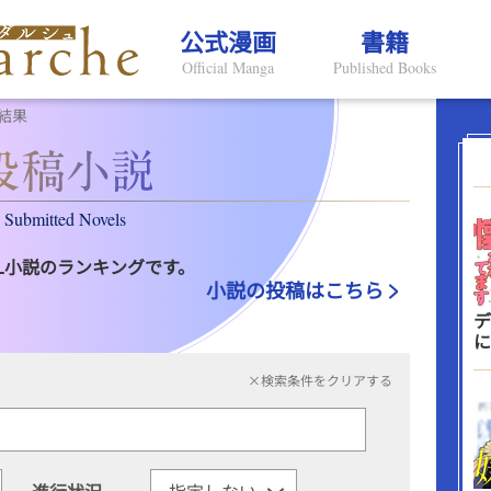
公式漫画
書籍
Official Manga
Published Books
結果
Submitted Novels
L小説のランキングです。
小説の投稿はこちら
デ
に
×検索条件をクリアする
進行状況