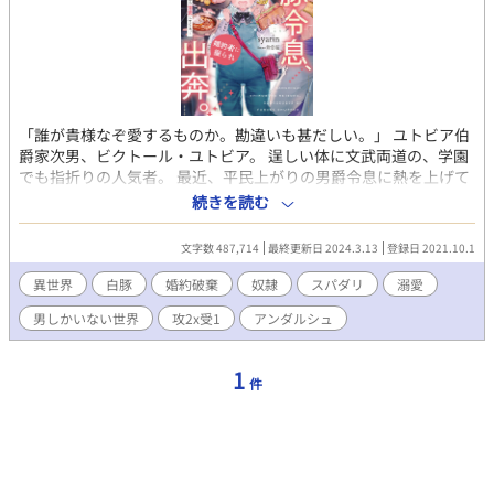
「誰が貴様なぞ愛するものか。勘違いも甚だしい。」 ユトビア伯
爵家次男、ビクトール・ユトビア。 逞しい体に文武両道の、学園
でも指折りの人気者。 最近、平民上がりの男爵令息に熱を上げて
るようだから、 俺がいることを忘れないで欲しくて、ちょっと小
続きを読む
言を言うつもりだったんだが、 どうやら、それを可愛いと思って
もらえるよーな関係ではなかったようで……。 でっぷり太った低
文字数 487,714
最終更新日 2024.3.13
登録日 2021.10.1
くて丸い巨体に脂ぎった白髪。瞳の綺麗な碧だけがチャームポイ
ントの侯爵家の次男サミュエル・コートニーは、王立学園の中で
異世界
白豚
婚約破棄
奴隷
スパダリ
溺愛
も一番洒落てるカフェテリアで婚約者のビクトールから手酷く振
男しかいない世界
攻2x受1
アンダルシュ
られてしまい……。 醜い容姿にも関わらず、愛されてると勘違い
していた事が恥ずかしく、そのまま家出する。 といっても、何に
も自分でしたこと無いお坊ちゃん体質＆白豚体型で、１人で生き
1
件
て行くなんて出来る筈もなく……。 そうだ、奴隷を買おう！2人
程買おう！ 第９回BL小説大賞、ファンタジーBL賞頂きました！
ありがとうございます*｡･+(人*´∀`)+･｡* ーーーーーーーーーー
ーー エロシーンある話には☆、濃エロには★をタイトルにつけま
す。 虫が苦手な方に判るように、黒い虫が出てくる話の前に
【虫】と入れました(*´∀`)ｺﾞﾒﾝﾈ 苦手な方はスキップしてくださ