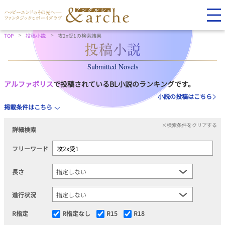
TOP
投稿小説
攻2x受1の検索結果
Submitted Novels
アルファポリス
で投稿されているBL小説のランキングです。
小説の投稿はこちら
掲載条件はこちら
×検索条件をクリアする
詳細検索
フリーワード
長さ
進行状況
R指定
R指定なし
R15
R18