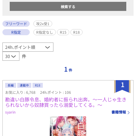
フリーワード
攻2x受1
R指定
R指定なし
R15
R18
件
1
件
1
長編
連載中
R18
お気に入り : 6,768
24h.ポイント : 106
勘違い白豚令息、婚約者に振られ出奔。～一人じゃ生き
られないから奴隷買ったら溺愛してくる。～
syarin
書籍情報