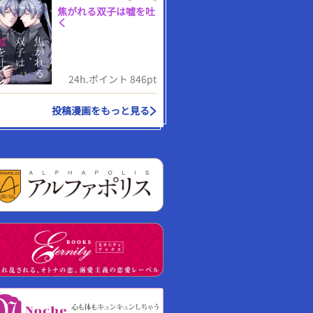
焦がれる双子は嘘を吐
く
24h.ポイント 846pt
投稿漫画をもっと見る