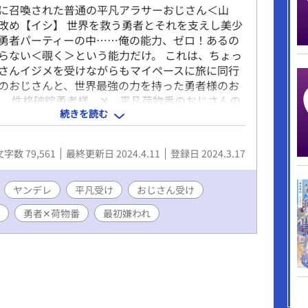
に召喚された普通の平凡アラサーおじさん＜山
改め【イシ】 世界を救う勇者とそれを支えし美少
勇者パーティーの中……俺の能力、ゼロ！あるの
らない＜覗く＞という能力だけ。 これは、ちょっ
さんイジメを受けながらもマイペースに旅に同行
のおじさんと、世界最強の力を持った勇者様のお
力、性格破綻勇者様 ✕ 平凡荷物番のおじさんの
続きを読む
 不憫受けが書きたくて書いてみたのですが、少々意
がありますので、どうかそういった表現が苦手な
ください_○/|_ 土下座！
文字数 79,561
最終更新日 2024.4.11
登録日 2024.3.17
ヤンデレ
平凡受け
おじさん受け
勇者✕荷物番
最初嫌われ