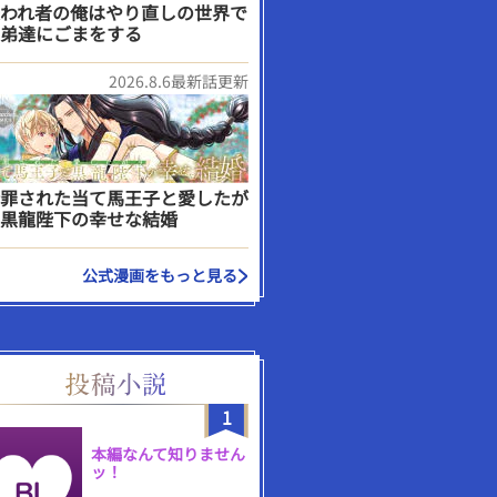
われ者の俺はやり直しの世界で
弟達にごまをする
2026.8.6最新話更新
罪された当て馬王子と愛したが
黒龍陛下の幸せな結婚
公式漫画をもっと見る
1
本編なんて知りません
ッ！