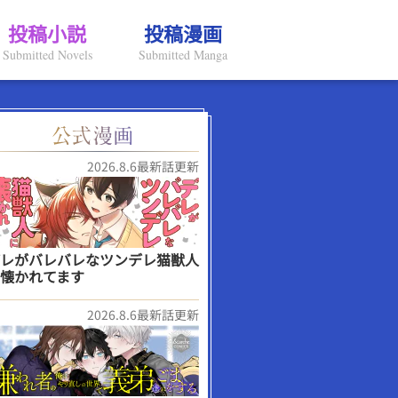
投稿小説
投稿漫画
Submitted Novels
Submitted Manga
2026.8.6最新話更新
レがバレバレなツンデレ猫獣人
懐かれてます
2026.8.6最新話更新