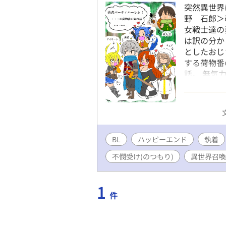
突然異世界
野 石郎＞
女戦士達の
は訳の分か
としたおじ
する荷物番
話。 無気
BLです。
地悪な場面
お方はご注意
BL
ハッピーエンド
執着
不憫受け(のつもり)
異世界召喚
1
件