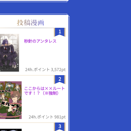
1
秒針のアンタレス
24h.ポイント 3,572pt
2
ここからは××ルート
です！？（※強制）
24h.ポイント 981pt
3