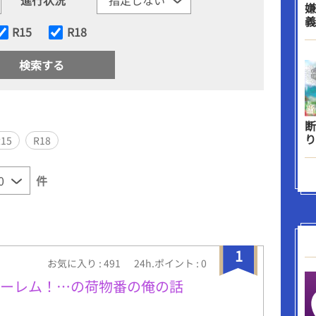
嫌
義
R15
R18
断
り
R15
R18
件
1
お気に入り : 491
24h.ポイント : 0
ハーレム！…の荷物番の俺の話