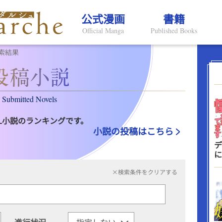
公式漫画
書籍
Official Manga
Published Books
索結果
Submitted Novels
L小説のランキングです。
小説の投稿はこちら
デ
に
×検索条件をクリアする
進行状況