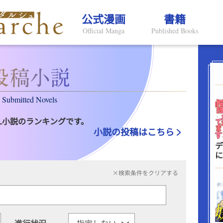
公式漫画
書籍
Official Manga
Published Books
Submitted Novels
L小説のランキングです。
小説の投稿はこちら
デ
に
×検索条件をクリアする
進行状況