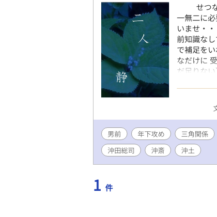
せつなめ三
一無二に必
いませ・・
前知識なし
で補足をい
なだけに 
だ足りない
においては
た、 新選
ちあふれた
関係でござ
同僚 × 同
男前
年下攻め
食えない
三角関係
振り回され
沖田総司
沖斎
沖土
（沖田×土
とむくわれ
おう、きほ
1
件
なるため
＊＊＊＊＊
新選組・・