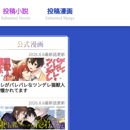
投稿小説
投稿漫画
Submitted Novels
Submitted Manga
2026.8.6最新話更新
レがバレバレなツンデレ猫獣人
懐かれてます
2026.8.6最新話更新