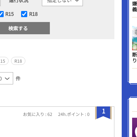
嫌
義
R15
R18
断
り
R15
R18
件
1
お気に入り : 62
24h.ポイント : 0