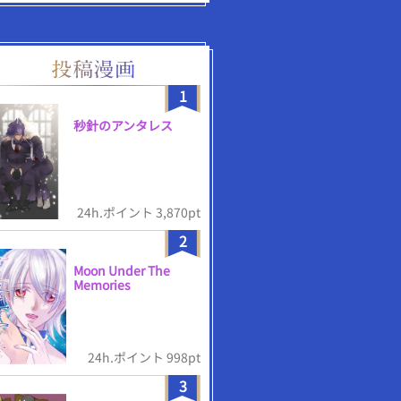
1
秒針のアンタレス
24h.ポイント 3,870pt
2
Moon Under The
Memories
24h.ポイント 998pt
3