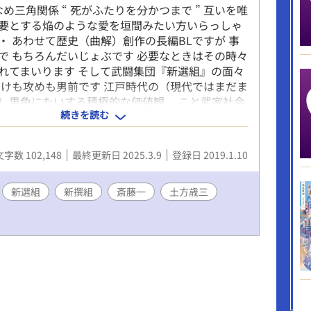
角関係 “ 死がふたりを分かつまで ” 互いを唯
要とする焔のような愛を垣間みたい方いらっしゃ
・ あわせて歴史（曲解）創作の長編BLですが 事
で もちろんだいじょぶです 必要なときはその時々
れてまいります そして武闘集団『新選組』の面々
受けも攻めも男前です 江戸時代の（現代ではまだま
）男色にたいする積極的な価値観、 こと武家社会
続きを読む
男色こそ自由恋愛の場であったことに触発され
組の男前達をこよなく愛する作者による、偏愛に満
“創作” ですので、 彼らの関係性は史実とは一切無
文字数 102,148
最終更新日 2025.3.9
登録日 2019.1.10
います。その点を何卒お留め置きくださいませ。
僚 （メインCP 沖田×斎藤） ☆親友未満はじまり
男の代名詞みたいな攻めに、 はじめはひたすら
新選組
新撰組
斎藤一
土方歳三
る受け（でも強気・・） ＆ 年下 × 兄貴分/上司
方） ☆恋仲はじまり 弟分にベタ惚れでちょっ
ない健気な受け 戯れてることも多いですが、いち
ん切なめシリアスベースです ※いずれR18展開に
、はじめから指定してあります ＊＊＊＊
＊＊＊＊＊＊＊＊＊＊＊＊＊ 本小説での紹介事項
・江戸時代幕末期の京都で活躍した、幕府側最強