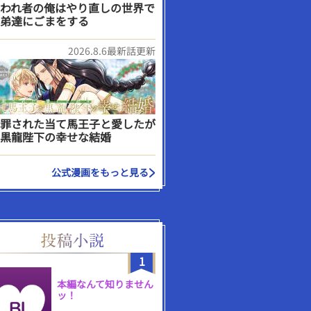
われ者の俺はやり直しの世界で
弟達にごまをする
2026.8.6最新話更新
罪された当て馬王子と愛したが
黒龍陛下の幸せな結婚
公式漫画をもっと見る
1
本編なんて知りません
ッ！