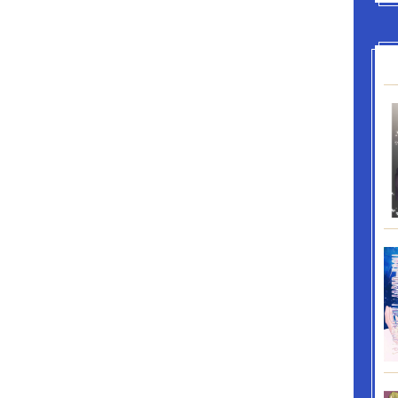
団。 例外はあるものの、『局を脱する
』が法度。 『士道に背きまじきこと』
者は切腹』が大前提の、鉄の掟をもつ。 沖田総
選組一番隊組長（２３） 当時は火の見櫓状態な五
一七八） 色黒で眼光鋭く肩の張り上がった筋骨型
・新選組三番隊組長（２１） 整って映える長身の
約一七三） やや色白ですらりとした肉体美の涼や
 土方歳三・・・新選組副長（３０） 美しく均等の
の五尺五寸（約一六七） 色白で役者のように優美
※斎藤一に関しては実際には五番隊組長とされます
は通説となっている西村兼文の始末記に沿ってい
＊＊＊＊＊＊＊＊＊＊＊＊＊＊＊＊＊＊＊＊＊