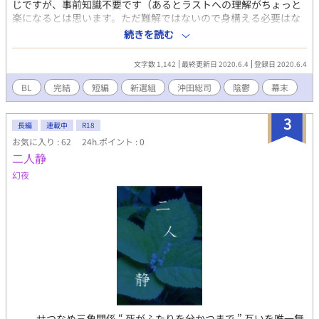
じですが、事前知識不要です（あるとラストへの理解がちょっと
楽になるとは思います。ただ難解ではないので身構える必要はな
いです） イチャラブ系というより陰鬱系です。 初めての投稿です
続きを読む
のでとっても短いですし、語彙力ないですが暖かい目で読んでい
ただけると幸いです
文字数 1,142
最終更新日 2020.6.4
登録日 2020.6.4
BL
完結
短編
新選組
沖田総司
陰鬱
幕末
3
長編
連載中
R18
お気に入り : 62
24h.ポイント : 0
二人静
幻夜
せつなめ三角関係 “ 死がふたりを分かつまで ” 互いを唯一無