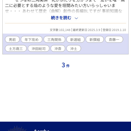
二に必要とする焔のような愛を垣間みたい方いらっしゃいま
せ・・・ あわせて歴史（曲解）創作の長編BLですが 事前知識な
しで もちろんだいじょぶです 必要なときはその時々で補足をいれ
続きを読む
てまいります そして武闘集団『新選組』の面々なだけに 受けも攻
めも男前です 江戸時代の（現代ではまだまだ足りない）男色にた
文字数 102,148
最終更新日 2025.3.9
登録日 2019.1.10
いする積極的な価値観、 こと武家社会においては男色こそ自由恋
愛の場であったことに触発された、 新選組の男前達をこよなく愛
男前
年下攻め
三角関係
新選組
新撰組
斎藤一
する作者による、偏愛に満ちあふれた“創作” ですので、 彼らの関
土方歳三
沖田総司
沖斎
沖土
係性は史実とは一切無関係でございます。その点を何卒お留め置
きくださいませ。 同僚 × 同僚 （メインCP 沖田×斎藤） ☆親友未
満はじまり 食えない男の代名詞みたいな攻めに、 はじめは
3
件
ひたすら振り回される受け（でも強気・・） ＆ 年下 × 兄貴分/
上司 （沖田×土方） ☆恋仲はじまり 弟分にベタ惚れでちょっ
とむくわれない健気な受け 戯れてることも多いですが、いちお
う、きほん切なめシリアスベースです ※いずれR18展開になるた
め、はじめから指定してあります ＊＊＊＊＊＊＊＊＊
＊＊＊＊＊＊＊＊＊＊＊＊＊ 本小説での紹介事項 新選組・・・江
戸時代幕末期の京都で活躍した、幕府側最強の剣客集団。
例外はあるものの、『局を脱するを許さず』が法
度。 『士道に背きまじきこと』『違反した者は切
腹』が大前提の、鉄の掟をもつ。 沖田総司・・・新選組一番隊組
長（２３） 当時は火の見櫓状態な五尺九寸（約一七八） 色黒で眼
光鋭く肩の張り上がった筋骨型 斎藤一・・・新選組三番隊組長