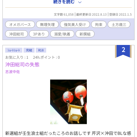
う。情熱があり、懐が広い近藤に思いを寄せる慧は、近藤に数々
続きを読む
の助言をするが、全てが慧の助言通りに進むため、逆に土方に怪
しまれて屯所に囲われてしまう。 少々歴史と違う部分があります
文字数 61,058
最終更新日 2022.8.13
登録日 2022.1.5
が、ご了承ください
オメガバース
無理矢理
強気美人受け
拘束
土方歳三
沖田総司
3Pあり
溺愛/執着
新撰組
2
ｼｮｰﾄｼｮｰﾄ
完結
R18
お気に入り : 1
24h.ポイント : 0
沖田総司の失態
志波中佐
新選組が壬生浪士組だったころのお話しです 芹沢×沖田でBLな感