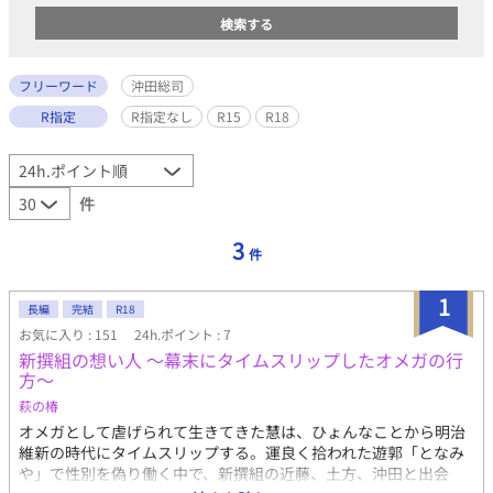
フリーワード
沖田総司
R指定
R指定なし
R15
R18
件
3
件
1
長編
完結
R18
お気に入り : 151
24h.ポイント : 7
新撰組の想い人 ～幕末にタイムスリップしたオメガの行
方～
萩の椿
オメガとして虐げられて生きてきた慧は、ひょんなことから明治
維新の時代にタイムスリップする。運良く拾われた遊郭「となみ
や」で性別を偽り働く中で、新撰組の近藤、土方、沖田と出会