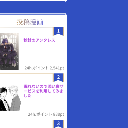
1
秒針のアンタレス
24h.ポイント 2,541pt
2
眠れないので添い寝サ
ービスを利用してみま
した
24h.ポイント 888pt
3