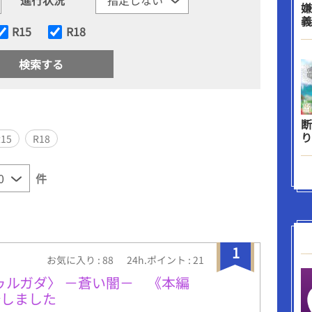
嫌
義
R15
R18
断
り
R15
R18
件
1
お気に入り : 88
24h.ポイント : 21
マドゥルガダ〉 －蒼い闇－ 《本編
始しました