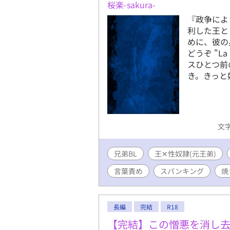
桜楽-sakura-
『政争によ
利した王と
めに、彼の
どうぞ "L
スひとつ前
き。きっと好
文字
兄弟BL
王✕性奴隷(元王弟)
言葉責め
スパンキング
焼
長編
完結
R18
【完結】この憎悪を消し