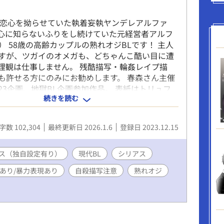
も恋心を拗らせていた執着妄執ヤンデレアルファ
心に知らないふりをし続けていた元経営者アルフ
） 58歳の高齢カップルの熟れオジBLです！ 主人
すが、ツガイのオメガも、どちゃんこ酷い目に遭
理観は仕事しません。 残酷描写・輪姦レイプ描
も許せる方にのみにお勧めします。 春森さん主催
023企画、地獄BL企画参加作品。 表紙はトリュフ
続きを読む
fflechocolat）に依頼して描いて頂きました。 『も
蒼空を見せたい～奴隷オークションで高額な処女
を買ってしまったので借金返済に追われています
字数 102,304
最終更新日 2026.1.6
登録日 2023.12.15
代のお話に焦点を当てたスピンオフです。 #がつ
は重複しております。 タグ：強制番解除薬/大学の
/焼き印/乳首ピアス/人身売買/アルファxベータ/
ス（独自設定有り）
現代BL
シリアス
り/電動エネマグラ/尿道ゲートキーパー/淫乱堕ち/
あり/暴力表現あり
自殺描写注意
熟れオジ
執愛/集団レイプ/NTR/モブレ/鬼畜/自殺未遂/運
ジXオジ/チクピ/アルファxアルファ ……タグは随時
が、とにかくてんこ盛りです！w