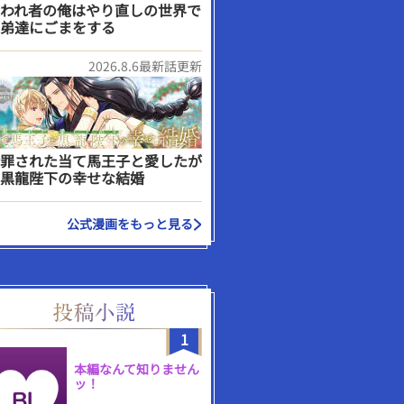
われ者の俺はやり直しの世界で
弟達にごまをする
2026.8.6最新話更新
罪された当て馬王子と愛したが
黒龍陛下の幸せな結婚
公式漫画をもっと見る
1
本編なんて知りません
ッ！