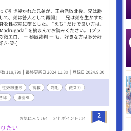
って引き裂かれた兄弟が、王弟派敗北後、兄は勝
して、弟は咎人として再開』 兄は弟を生かすた
身を性奴隷に堕とした。 “えち” だけで良い方は、
a Madrugada" を摘まんでお読みください。 (プラ
の微エロ、 ー 秘匿裁判 ー も、好きな方は多分好
き-笑-)
数 118,799
最終更新日 2024.11.30
登録日 2024.9.30
性奴隷堕ち
調教
剃毛
微スカ
き印
濃密BL
2
お気に入り : 64
24h.ポイント : 14
去りたい