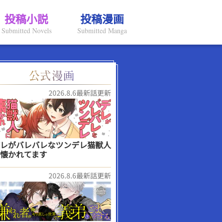
投稿小説
投稿漫画
Submitted Novels
Submitted Manga
2026.8.6最新話更新
レがバレバレなツンデレ猫獣人
懐かれてます
2026.8.6最新話更新