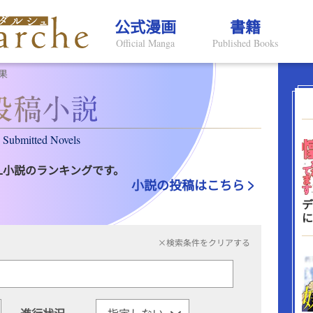
公式漫画
書籍
Official Manga
Published Books
果
Submitted Novels
L小説のランキングです。
小説の投稿はこちら
デ
に
×検索条件をクリアする
進行状況