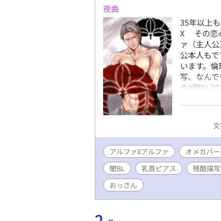
夜曲
35年以上
X その恋
ァ（主人公
公本人もで
います。倫
写、なんで
の#闇BL2
様（@tru
う一度君に
地下オメガ
文
～』の親世
いている話
アルファXアルファ
同級生/烙印
オメガバー
整形身代わ
闇BL
乳首ピアス
残酷描写
心が壊れる/
命の番/オ
おっさん
追加します
2