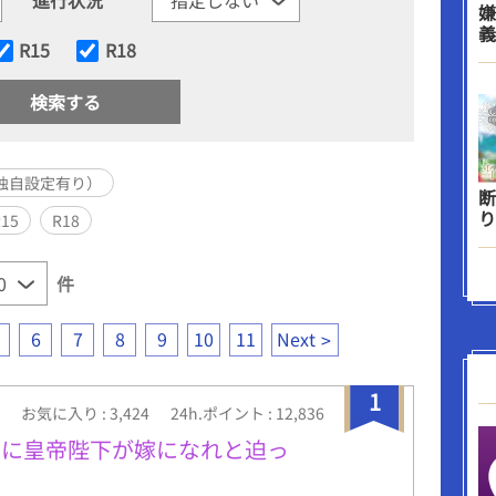
嫌
義
R15
R18
独自設定有り）
断
り
R15
R18
件
6
7
8
9
10
11
Next
1
お気に入り : 3,424
24h.ポイント : 12,836
のに皇帝陛下が嫁になれと迫っ