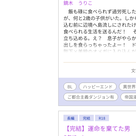
鏑木 うりこ
飯も碌に食べられず過労死した
が、何と2歳の子供がいた。しか
込む前に辺境へ島流しにされた
食べられる生活を送るんだ！ 
立ち込める。え？ 息子がやら
出しを食らっちゃったよー！ ド
陛下×美貌のオメガに入り込んだ
い致します！ 以上で完結とな
す。 何かの機会があれば番外編の追
文
いただけると幸いです。
BL
ハッピーエンド
異世界
ご都合主義ダンジョン有
帝国
長編
完結
R18
【完結】運命を棄てた男