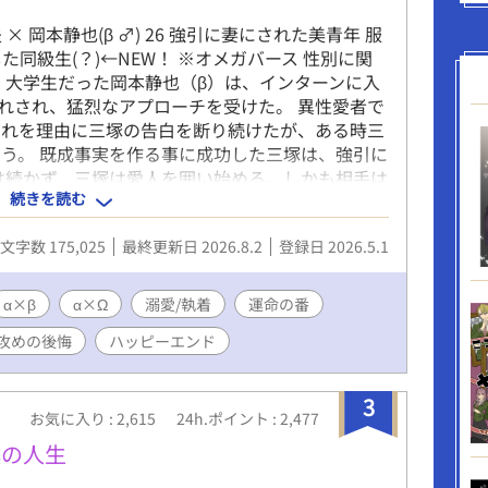
夫 × 岡本静也(β ♂) 26 強引に妻にされた美青年 服
会した同級生(？)←NEW！ ※オメガバース 性別に関
、大学生だった岡本静也（β）は、インターンに入
惚れされ、猛烈なアプローチを受けた。 異性愛者で
それを理由に三塚の告白を断り続けたが、ある時三
う。 既成事実を作る事に成功した三塚は、強引に
は続かず、三塚は愛人を囲い始める。しかも相手は
続きを読む
産む事を望んでいた。 バース法により、婚姻外の
い愛人の願いを叶える為には、まず静也と離婚しな
文字数 175,025
最終更新日 2026.8.2
登録日 2026.5.1
生活が五年目に入ったある夜、三塚は静也に離婚を
は、この先で自分を待つ恐ろしい運命など、想像す
選ばず生きてきた傲慢浮気男・三塚の末路とは。
α×β
α×Ω
溺愛/執着
運命の番
未来とは。 ※お詫び 17話のラスト、三年ではな
攻めの後悔
ハッピーエンド
っかりミスです！ お詫びして訂正いたしますm(_
3
お気に入り : 2,615
24h.ポイント : 2,477
僕の人生