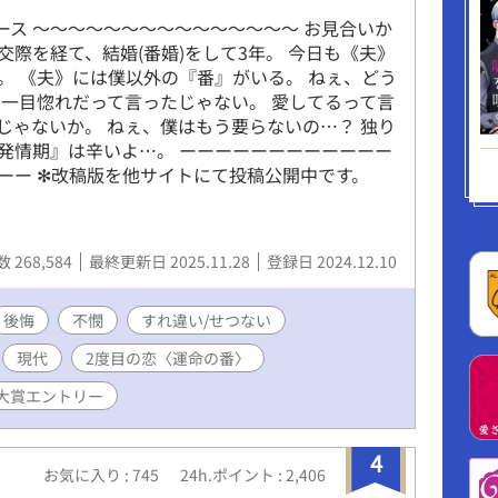
ース 〜〜〜〜〜〜〜〜〜〜〜〜〜〜〜 お見合いか
交際を経て、結婚(番婚)をして3年。 今日も《夫》
。 《夫》には僕以外の『番』がいる。 ねぇ、どう
 一目惚れだって言ったじゃない。 愛してるって言
じゃないか。 ねぇ、僕はもう要らないの…？ 独り
発情期』は辛いよ…。 ーーーーーーーーーーーー
ーー ✻改稿版を他サイトにて投稿公開中です。
 268,584
最終更新日 2025.11.28
登録日 2024.12.10
後悔
不憫
すれ違い/せつない
現代
2度目の恋〈運命の番〉
L大賞エントリー
4
お気に入り : 745
24h.ポイント : 2,406