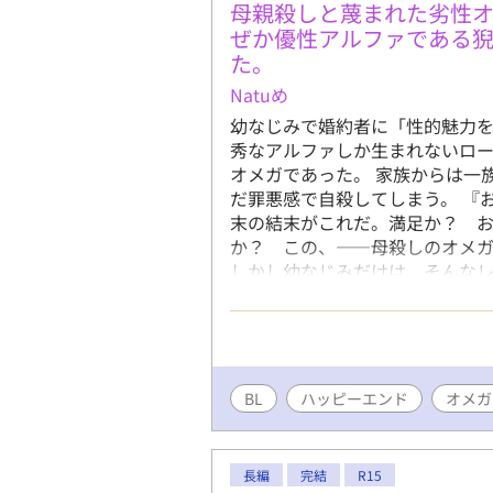
母親殺しと蔑まれた劣性
ぜか優性アルファである
た。
Natuめ
幼なじみで婚約者に「性的魅力を
秀なアルファしか生まれないロ
オメガであった。 家族からは一
だ罪悪感で自殺してしまう。 『
末の結末がこれだ。満足か？ 
か？ この、——母殺しのオメガ
しかし幼なじみだけは、そんなレ
とすら言ってくれていたのに。 
ん、別れてくれ。……番いたいオ
れるくらいならと、自ら命を断と
性アルファのライアスだった。 
はもしかして、天使なのかな？」
BL
ハッピーエンド
オメガ
くれたライアス。 しかしライア
アスにとって、子どものできにく
互いを利用する目的で結婚をし
長編
完結
R15
オメガが現れて…。 劣性オメガ