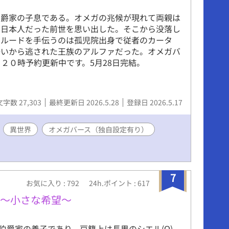
伯爵家の子息である。オメガの兆候が現れて両親は
は日本人だった前世を思い出した。そこから没落し
。ルードを手伝うのは孤児院出身で従者のカータ
争いから逃された王族のアルファだった。オメガバ
２０時予約更新中です。5月28日完結。
文字数 27,303
最終更新日 2026.5.28
登録日 2026.5.17
異世界
オメガバース（独自設定有り）
7
お気に入り : 792
24h.ポイント : 617
』〜小さな希望〜
伯爵家の養子であり、戸籍上は長男のシエル(Ω)