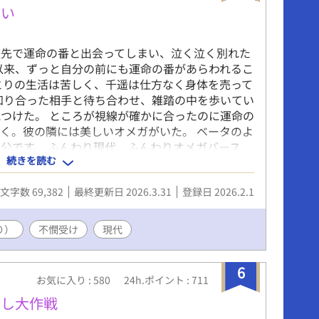
ない
らにはライアスへの恋心も自覚しはじめた時に、レ
。 ライアスにだけはバレたくないと必死に隠そう
殺しと責められ続け自ら命を断とうとしたオメガ
旅先で運命の番と出会ってしまい、泣く泣く別れた
授かり母となる物語。
以来、ずっと自分の前にも運命の番があらわれるこ
とりの生活は苦しく、千遥は仕方なく身体を売って
知り合った相手と待ち合わせ、雑踏の中を歩いてい
つけた。 ところが視線が確かに合ったのに運命の
く。彼の隣には美しいオメガがいた。 ベータのよ
公です。 ふんわり現代、ふんわりオメガバース、
続きを読む
しました！ありがとうございました。
文字数 69,382
最終更新日 2026.3.31
登録日 2026.2.1
り）
不憫受け
現代
6
お気に入り : 580
24h.ポイント : 711
直し大作戦