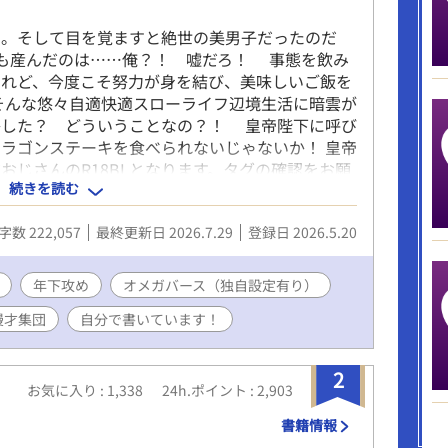
。そして目を覚ますと絶世の美男子だったのだ
も産んだのは……俺？！ 嘘だろ！ 事態を飲み
けれど、今度こそ努力が身を結び、美味しいご飯を
そんな悠々自適快適スローライフ辺境生活に暗雲が
かした？ どういうことなの？！ 皇帝陛下に呼び
ラゴンステーキを食べられないじゃないか！ 皇帝
おじさんのR18BLとなります。タグの確認をお願
続きを読む
ります。長い間お読みいただきありがとうございま
加など考えております(*'ω'*) その時は楽しんで
字数 222,057
最終更新日 2026.7.29
登録日 2026.5.20
年下攻め
オメガバース（独自設定有り）
漫才集団
自分で書いています！
2
お気に入り : 1,338
24h.ポイント : 2,903
書籍情報