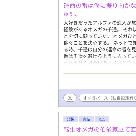
運命の番は僕に振り向か
ノの心は徐々に焦り始める。 さ
イノははじめてのヒートを迎える
ゆうに
としたレイノだったが…！？ 母
大好きだったアルファの恋人が
が、愛する人との間に子どもを
経験があるオメガの千遥。 それ
とを切に願っていた。 オメガひ
稼ぐことを決心する。 ネットで
る時、千遥は自分の運命の番を見
番は千遥を避けるように去ってい
うな平凡な見た目のオメガが主人
設定がふんわりしてます。 完結
BL
オメガバース（独自設定有
短編
完結
R15
転生オメガの伯爵家立て