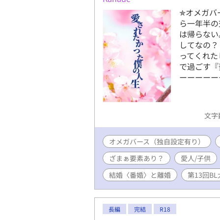
✯オメガバ
ら一年半の
は帰らない
してなの？
ってくれた
で過ごす『
ーーーーー
文字数
オメガバース（独自設定有り）
ざまぁ要素あり？
愛人/子供
結婚〈番婚〉と離婚
第13回B
長編
完結
R18