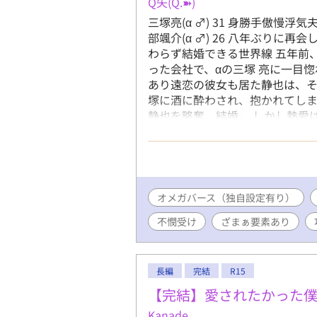
Q矢(Q.➽)
三塚亮(α ♂) 31 身勝手傲慢浮気
部颯介(α ♂) 26 八年ぶりに再
わらず結婚できる世界線 五年前
った会社で、αの三塚 亮に一目
あり遠恋の彼女も居た静也は、
塚に酒に酔わされ、抱かれてしま
静也を略奪、結婚。 しかし熱愛
Ωで、三塚と番になって子どもを
番契約は禁止されている。可愛
くてはならない。 そうして結婚
切り出す。 愛人に目が眩む三塚
らできずにいたが……。 手段を
オメガバース（独自設定有り）
そして捨てられた静也の、意外な
不憫受け
ざまぁ要素あり
く五年の間違いです！明らかなう
_)m
長編
完結
R15
【完結】愛されたかった
Kanade