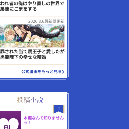
われ者の俺はやり直しの世界で
弟達にごまをする
2026.8.6最新話更新
罪された当て馬王子と愛したが
黒龍陛下の幸せな結婚
公式漫画をもっと見る
1
本編なんて知りません
ッ！