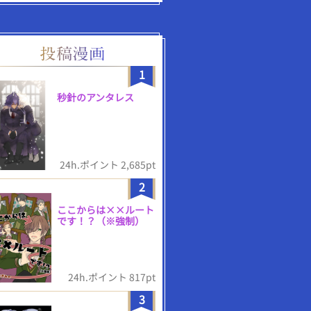
1
秒針のアンタレス
24h.ポイント 2,685pt
2
ここからは××ルート
です！？（※強制）
24h.ポイント 817pt
3