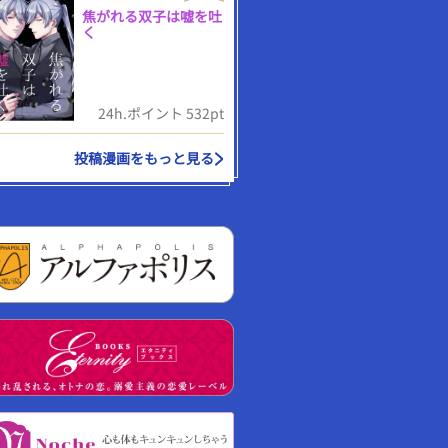
焦がれる双子は嘘を吐
く
24h.ポイント 532pt
投稿漫画をもっと見る