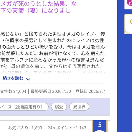
オメガが死のうとした結果、な
猊下の天使（妻）になりまし
感じない」と捨てられた劣性オメガのレイノ。 優
ード伯爵家の長男として生まれたのにレイノは劣性
族の面汚しとひどい扱いを受け、母はオメガを産ん
お前が殺したんだ。お前が情けなくて、心を病んだ
お前をアルファに産めなかった母への復讐は済んだ
が』 母の遺体を前に、父からはそう罵倒された。
イノに優しくしてくれていたのだ。 レイノがいい
続きを読む
彼の隣には、美しいオメガがいた。 「だからごめ
メガが他にできたんだ」 年老いたアルファに売ら
文字数 94,604
最終更新日 2026.7.30
登録日 2026.7.7
うとしたレイノ。 そんなレイノを救ったのは、優
「人が落ちてくるとは思わなかったな。…………君
 レイノを俺の天使と呼び、伯爵家から連れ出して
バース（独自設定有り）
溺愛
異世界
スにも目的があった。 子どもを残したくないライ
いオメガであるレイノは都合がよかったのだ。 お
5
夫婦となった二人だったが、ライアスのそばに優性
お気に入り : 1,899
24h.ポイント : 1,143
であることに強いコンプレックスを持っているレイ