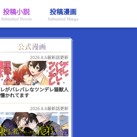
投稿小説
投稿漫画
Submitted Novels
Submitted Manga
2026.8.6最新話更新
レがバレバレなツンデレ猫獣人
懐かれてます
2026.8.6最新話更新