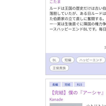
こたま
ルードは王国の歴史だけは古い
落胆していたが、ある日ルード
た伯爵家の立て直しに奮闘する
ー…実は生後直ぐに隣国の権力
ースハッピーエンドBLです。毎日
BL
短編
ハッピーエンド
王侯貴族
長編
完結
R15
【完結】僕の『アーシャ
Kanade
☆トリトン