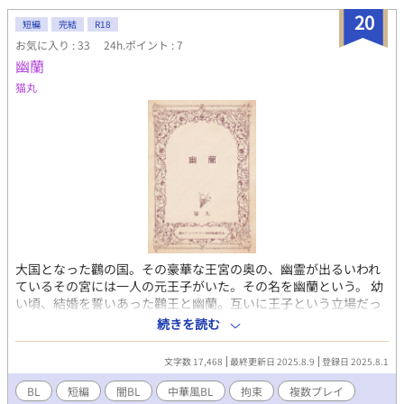
20
短編
完結
R18
お気に入り : 33
24h.ポイント : 7
幽蘭
猫丸
大国となった鸛の国。その豪華な王宮の奥の、幽霊が出るいわれ
ているその宮には一人の元王子がいた。その名を幽蘭という。 幼
い頃、結婚を誓いあった鸛王と幽蘭。互いに王子という立場だっ
たにも関わらず、戦争の勝敗が二人に真逆の人生を歩ませる。時
続きを読む
代に翻弄されるだけで、何者にも成れぬ幽蘭。抗う気力すら失
い、壊れそうな彼を支える従者のスズメ。薄氷の上を歩くかのよ
文字数 17,468
最終更新日 2025.8.9
登録日 2025.8.1
うな、微妙なバランスの中で保っている三人の関係は今後どうな
っていくのか。中華風ＢＬ。 〇大国の王（攻）・従者（攻）×亡
BL
短編
闇BL
中華風BL
拘束
複数プレイ