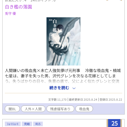
白き檻の落園
兎守 優
人間嫌いの吸血鬼×未亡人強気儚げ元刑事 冷徹な吸血鬼・楠城
七星は、妻子を失った男、沢代グレンを次なる花嫁としてしま
う。失うばかりの日々、失意の底で、父によく似たグレンと交流
を重ねるうちに、感情が芽生えていくのだが。 ※この物語はフ
続きを読む
ィクションです。犯罪行為を助長、賛美するものではありませ
ん。
文字数 11,170
最終更新日 2025.8.24
登録日 2025.8.22
闇BL
人外×人間
残虐描写あり
吸血鬼
25
ｼｮｰﾄｼｮｰﾄ
完結
R15