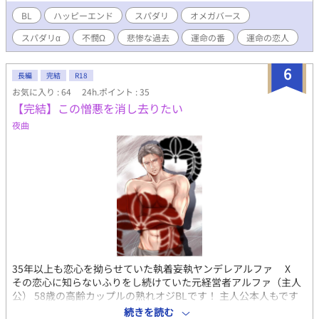
オメガは番のフェロモンしか感じ取れないはず。透はその男こそ
犯人だと思ってナイフで襲いかかるが、互いに発情してしまい激
BL
ハッピーエンド
スパダリ
オメガバース
しく交わってしまう。 男は神崎慶という実業家で、自分は犯人で
スパダリα
不憫Ω
悲惨な過去
運命の番
運命の恋人
はないと透に訴える。疑いを消せない透に対して「俺が犯人を捕
まえてやる。すべて成し遂げた暁には俺と結婚して欲しい」とい
きなりプロポーズするのだが……。 透の過去は悲惨ですが、慶が
6
長編
完結
R18
ものすごいスパダリなのでそこまでつらい展開は無いはずです。
お気に入り : 64
24h.ポイント : 35
ちゃんとハッピーエンドになります。 （攻めが黒幕だったとかい
【完結】この憎悪を消し去りたい
う闇BLではありません）
夜曲
35年以上も恋心を拗らせていた執着妄執ヤンデレアルファ X
その恋心に知らないふりをし続けていた元経営者アルファ（主人
公） 58歳の高齢カップルの熟れオジBLです！ 主人公本人もです
が、ツガイのオメガも、どちゃんこ酷い目に遭います。倫理観は
続きを読む