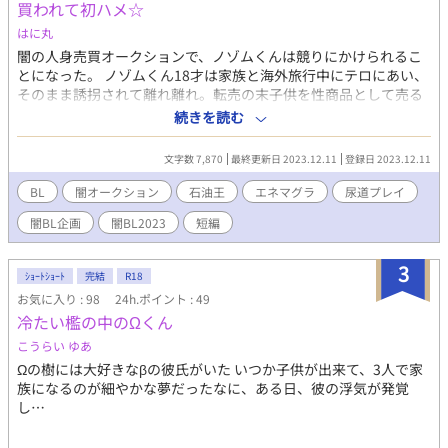
買われて初ハメ☆
はに丸
闇の人身売買オークションで、ノゾムくんは競りにかけられるこ
とになった。 ノゾムくん18才は家族と海外旅行中にテロにあい、
そのまま誘拐されて離れ離れ。転売の末子供を性商品として売る
奴隷商人に買われ、あげくにオークション出品される。 そんなノ
続きを読む
ゾムくんを買ったのは、イケメン石油王だった。 エネマグラ+尿
道プラグの強制絶頂 ところてん 挿入中出し ていどです。 闇BL企
文字数 7,870
最終更新日 2023.12.11
登録日 2023.12.11
画さん参加作品。私の闇は、ぬるい。オークションと石油王、初
めて書きました。
BL
闇オークション
石油王
エネマグラ
尿道プレイ
闇BL企画
闇BL2023
短編
3
ｼｮｰﾄｼｮｰﾄ
完結
R18
お気に入り : 98
24h.ポイント : 49
冷たい檻の中のΩくん
こうらい ゆあ
Ωの樹には大好きなβの彼氏がいた いつか子供が出来て、3人で家
族になるのが細やかな夢だったなに、ある日、彼の浮気が発覚
し…