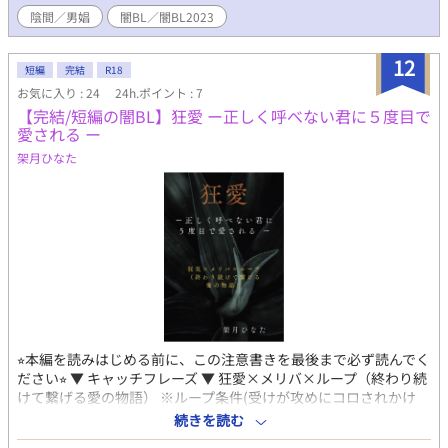
注意⚠ 春森夢花さんのX企画『闇BL』参加作品です。バッドエ
陰間／男娼
闇BL／闇BL2023
ンド推奨企画ですので、ハッピーエンドではありません。 ※江戸
時代を舞台にしていますが、資料を参考に創作したものであり、
12
細かな設定などは気にせずお楽しみください（とはいえ、明らか
短編
完結
R18
に間違っている使い方がありましたら教えていただけると幸いで
お気に入り : 24
24h.ポイント : 7
す）。また言葉などについても、伝わりやすいように現代語で表
【完結/短編の闇BL】狂愛 ー正しく呼べない君に５度目で
現している箇所も多くありますが、ご了承ください。
愛される ー
架月ひなた
⭐︎本編を読みはじめる前に、この注意書きを最後まで必ず読んでく
ださい⭐︎ ▼ キャッチフレーズ ▼ 狂愛×メリバ×ループ（終わり続
けて繋げる愛の物語） ※ループ条件(受けが攻めにコロされかけ
る) ※死ネタじゃない。個人的にはハピエンだと思っているけど、
続きを読む
人によっては微妙？バドエンかもなのでメリバにしてる。 ※闇