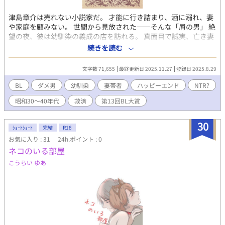
津島章介は売れない小説家だ。 才能に行き詰まり、酒に溺れ、妻
や家庭を顧みない。 世間から見放された――そんな「屑の男」 絶
望の夜、彼は幼馴染の義成の店を訪れる。 真面目で誠実、亡き妻
との子を育てながら小さな店を切り盛りするその男は、章介の唯
続きを読む
一の友だった。 傲慢で高いプライドに隠された、底なしの自己嫌
悪に飲みこまれてゆく章介。 腐りきった心。自分を嫌悪しつつ、
文字数 71,655
最終更新日 2025.11.27
登録日 2025.8.29
誰かを貶めずには生きられない。 それでも――ほんの一瞬、愛さ
れたいと願ってしまう。 堕ちていく先で彼を待つのは、さらなる
BL
ダメ男
幼馴染
妻帯者
ハッピーエンド
NTR?
地獄か。それとも救済か。 闇BLから始まる、愛と赦しの物語。
昭和30～40年代
救済
第13回BL大賞
ハピエン保証ですが、私の作品史上最悪のクズ男展開が続きます
っ！ 堕ちた男がどう救われるのか!? ぜひ最後まで見届けてくだ
さい！ ※ 時代背景の描写のため、実在の作品・人物名が登場しま
30
ｼｮｰﾄｼｮｰﾄ
完結
R18
すが、本作はフィクションです。 ※ 本文には、昭和30年代当時の
お気に入り : 31
24h.ポイント : 0
同性愛に対する社会的偏見を示す表現が含まれています。これら
ネコのいる部屋
は、精神病であると見なされたり、家族との縁を切られることも
あった当時の社会風潮を表現するためのものであり、現代の
こうらい ゆあ
LGBTQ+（性的少数者）の方々に対する差別的意図はございませ
ん。