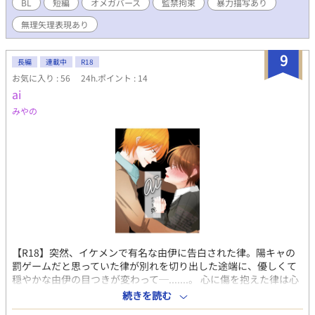
BL
短編
オメガバース
監禁拘束
暴力描写あり
無理矢理表現あり
9
長編
連載中
R18
お気に入り : 56
24h.ポイント : 14
ai
みやの
【R18】突然、イケメンで有名な由伊に告白された律。陽キャの
罰ゲームだと思っていた律が別れを切り出した途端に、優しくて
穏やかな由伊の目つきが変わって─.......。 心に傷を抱えた律は心
から人を愛せるようになるのか。 アナタの 『ai』 の形 おしえて
続きを読む
ください。 ◎創作BL ◎暴力/火事表現有り ※時々加筆修正中。 ◎