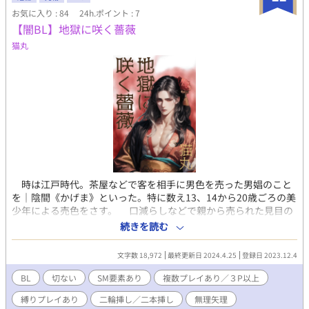
お気に入り : 84
24h.ポイント : 7
【闇BL】地獄に咲く薔薇
猫丸
時は江戸時代。茶屋などで客を相手に男色を売った男娼のこと
を｜陰間《かげま》といった。特に数え13、14から20歳ごろの美
少年による売色をさす。 口減らしなどで親から売られた見目の
良い少年たちが、男を喜ばせるために性の技術を磨く。 そして
続きを読む
その陰間茶屋の中心となる芳町には、女より綺麗だと謳われた陰
間がいた。その男を一目見るために男達は茶屋の前に集まった。
文字数 18,972
最終更新日 2024.4.25
登録日 2023.12.4
その男に会うために男達は銀子を積んだ。その男と目があっただ
けで気絶するものまでいたという。 ―――― そんな伝説の陰
BL
切ない
SM要素あり
複数プレイあり／３P以上
間の数年後。 全5話／約15,000字＋用語解説・あとがき ⚠タグ注
縛りプレイあり
二輪挿し／二本挿し
無理矢理
意⚠ SM要素あり・縛り・ムリヤリ・複数(3P以上)・2本挿し ⚠