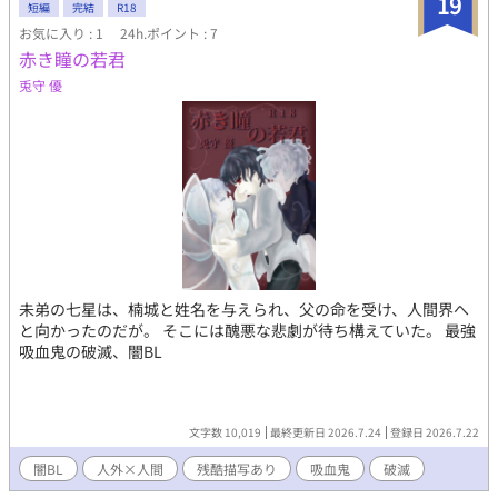
19
短編
完結
R18
ンタジー、(ホラー？)ノワール、レイプ、オヤジ受、触手、化け
お気に入り : 1
24h.ポイント : 7
物と性交、えぐみ、ございます。女性との絡みもございます。 倫
赤き瞳の若君
理観、正義、爽やかさ、愛とか人と人との温かな触れ合いはほぼ
ございません。 お気を付けください。 カップリングはほぼありま
兎守 優
せんが、グノーシスの王が受です。 主人公の工藤は語り部です。
未弟の七星は、楠城と姓名を与えられ、父の命を受け、人間界へ
と向かったのだが。 そこには醜悪な悲劇が待ち構えていた。 最強
吸血鬼の破滅、闇BL
文字数 10,019
最終更新日 2026.7.24
登録日 2026.7.22
闇BL
人外×人間
残酷描写あり
吸血鬼
破滅