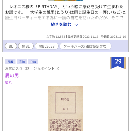
レオニズ様の「BIRTHDAY 」という絵に感銘を受けて生まれた
お話です。 大学生の桃里(とうり)は同じ誕生日の一護(いちご)と
誕生日パーティーをする為に一護の自宅を訪れたのだが、そこで
異様な光景があって、室内にはバースディケーキと、イチゴのか
続きを読む
ぶりものをした全裸の男3人がいて… ＊ケーキバース設定、
闇、リバ、3人の絡み注意
文字数 12,588
最終更新日 2023.11.16
登録日 2023.11.16
BL
闇BL
闇BL2023
ケーキバース(独自設定含む)
29
長編
完結
R18
お気に入り : 32
24h.ポイント : 0
屑の男
猫丸