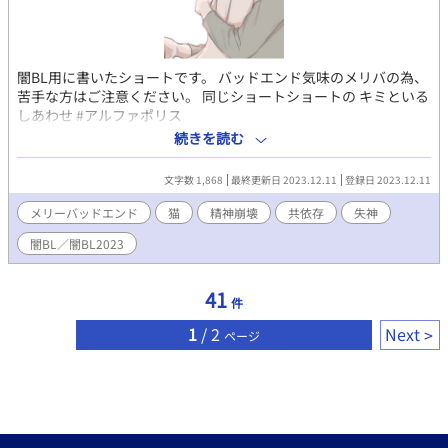
闇BL用に書いたショートです。 バッドエンド気味のメリバの為、
苦手な方はご注意ください。 同じショートショートの キミといる
しあわせ #アルファポリス
https://www.alphapolis.co.jp/novel/545345952/896832720 を
続きを読む
読んでから、こちらを読んで頂けると嬉しいです。 表紙:
@trufflechocolat トリュフ様 ありがとうございます⸜( ´ ꒳ ` )⸝♡︎
文字数 1,868
最終更新日 2023.12.11
登録日 2023.12.11
メリーバッドエンド
猫
精神崩壊
共依存
失神
闇BL／闇BL2023
41
件
1
/ 2
Next
ページ