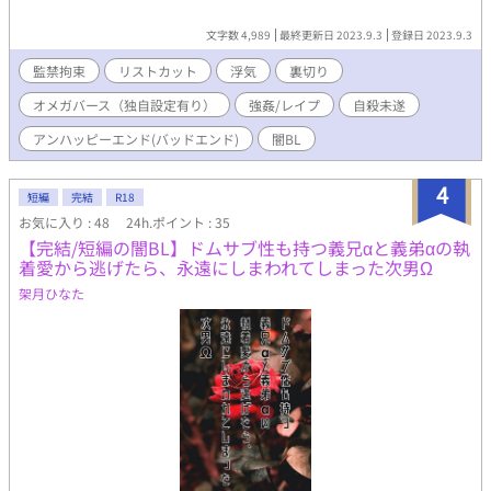
文字数 4,989
最終更新日 2023.9.3
登録日 2023.9.3
監禁拘束
リストカット
浮気
裏切り
オメガバース（独自設定有り）
強姦/レイプ
自殺未遂
アンハッピーエンド(バッドエンド)
闇BL
4
短編
完結
R18
お気に入り : 48
24h.ポイント : 35
【完結/短編の闇BL】ドムサブ性も持つ義兄αと義弟αの執
着愛から逃げたら、永遠にしまわれてしまった次男Ω
架月ひなた