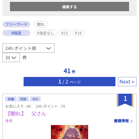
フリーワード
闇BL
R指定
R指定なし
R15
R18
件
41
件
1
/ 2
Next
ページ
1
短編
完結
R18
お気に入り : 86
24h.ポイント : 78
【闇BL】 父さん
赤牙
書籍情報