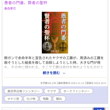
愚者の門番、賢者の聖杯
春森夢花
肺ガンで余命半年と宣告されたヤクザの工藤が、用済みの工藤を
殺そうとした組長を殺して自殺しようとした時、大きな門が現
れ、その中に誘われる。そこで工藤は自分を神のようなものだと
名乗る男に門番をするように言われる。「この門の番人は、愚者
続きを読む
でなければならぬのだ」と嘲笑うように言われた工藤は病気を治
すことを引き換えに引き受けるが、再びその門を出た時には異世
文字数 66,199
最終更新日 2023.11.11
登録日 2023.10.4
界のグノーシスという国だった。 そこで工藤は自分が本当にする
べきことを知る。 それは【賢者の聖杯】と呼ばれる聖杯をグノー
異世界召喚ファンタジー
ヤクザ
ダークファンタジー
シスでもっとも崇高で賢く、正しい男が持ち、その神の門を工藤
オヤジ受
化け物
残酷
闇BL
が開き、一滴飲めば強くなれると言う【神の酒】を聖杯の中に入
れて国に持ち帰る、という事の為に工藤が必要なのだと言う。 工
藤は気乗りのしないまま、門番を務める事にするが。 ダークファ