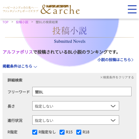
TOP
投稿小説
闇BLの検索結果
Submitted Novels
アルファポリス
で投稿されているBL小説のランキングです。
小説の投稿はこちら
掲載条件はこちら
×検索条件をクリアする
詳細検索
フリーワード
長さ
進行状況
R指定
R指定なし
R15
R18