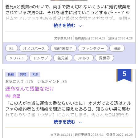
義兄αと義弟αのせいで、両手で数え切れないくらいに婚約破棄を
されている次男Ωは、それを理由に出ていこうとするが……？ ※
ドムでアルファでもある義兄と義弟×次男オメガなサブ。 ※個人
的にハピエンだと思ってるけど、人によっては後味悪いかもしれ
続きを読む
ない。
文字数 8,611
最終更新日 2026.4.28
登録日 2026.4.28
BL
オメガバース
婚約破棄？
ファンタジー
溺愛
メリバ？
ドムサブ
義兄弟
3Pあり
異世界
5
長編
完結
R18
お気に入り : 975
24h.ポイント : 35
運命なんて残酷なだけ
緋川真望
「この人が本当に運命の番ならいいのに」 オメガである透はアル
ファの婚約者との結婚を間近に控えたある日、知らない男に襲わ
れてむりやり番（つがい）にされてしまう。汚されたΩは家門の
恥だと屋敷を追い出され、婚約も破棄され、透はその事件ですべ
続きを読む
てを失った。 三年後、母の葬儀にこっそり参加した透は参列者の
ひとりから強烈なアルファのフェロモンを感じ取る。番にされた
文字数 183,011
最終更新日 2023.4.1
登録日 2022.10.29