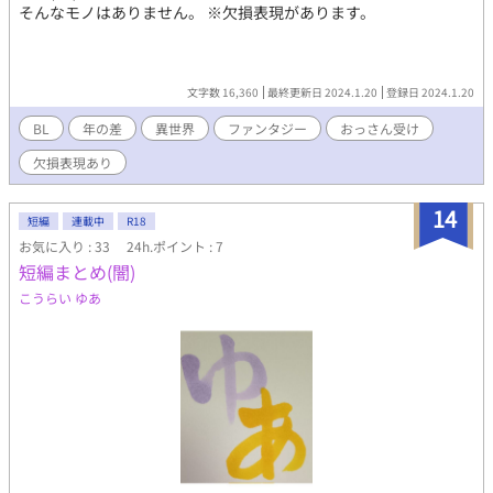
そんなモノはありません。 ※欠損表現があります。
文字数 16,360
最終更新日 2024.1.20
登録日 2024.1.20
BL
年の差
異世界
ファンタジー
おっさん受け
欠損表現あり
14
短編
連載中
R18
お気に入り : 33
24h.ポイント : 7
短編まとめ(闇)
こうらい ゆあ