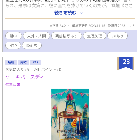
られ、刑事は次第に、彼に全てを捧げていくのだが。 篠垣《ささ
がき》 泰生《たいき》 一課の刑事。邪魔者扱いされている。
続きを読む
楠城《くすのき》 七星《しちせい》 人間嫌いの吸血鬼。捜査協
力者。 南場《なんば》 綾史《あやふみ》 一課の元エース。殉職
文字数 23,214
最終更新日 2023.11.15
登録日 2023.11.15
している。 赤矢《あかや》 隆次《りゅうじ》 一課に配属され
た新人。 八古部《やこべ》 純持《じゅんじ》 特殊捜査員。
闇BL
人外×人間
残虐描写あり
無理矢理
3Pあり
※この物語はフィクションです。犯罪行為を助長、賛美するもの
NTR
吸血鬼
ではありません。銃や銃弾の譲渡や廃棄には法的な手続きが必要
です。
28
短編
完結
R18
お気に入り : 5
24h.ポイント : 0
ケーキバースディ
夜空知世