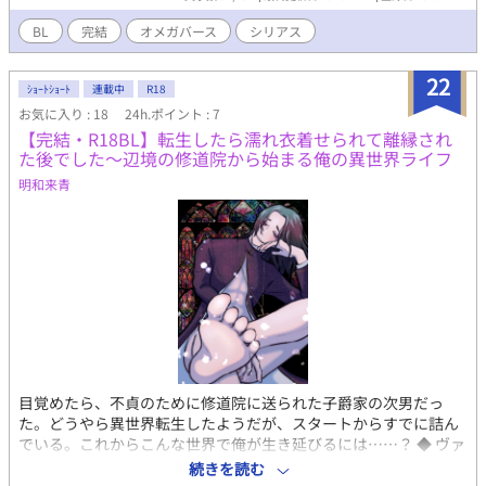
死で生きてきた二人が、お互いの在り方を知り、それぞれ前に進
むため相手を求める。 暗闇の中から光を探す、二人の始まりの
BL
完結
オメガバース
シリアス
話。 ※オメガバースですが、説明をかなり省略しております。あ
らかじめ、オメガバースの基礎知識を持って読んでいただいた方
22
がわかりやすいかと思います。
ｼｮｰﾄｼｮｰﾄ
連載中
R18
お気に入り : 18
24h.ポイント : 7
【完結・R18BL】転生したら濡れ衣着せられて離縁され
た後でした～辺境の修道院から始まる俺の異世界ライフ
明和来青
目覚めたら、不貞のために修道院に送られた子爵家の次男だっ
た。どうやら異世界転生したようだが、スタートからすでに詰ん
でいる。これからこんな世界で俺が生き延びるには……？ ◆ ヴァ
レンタイン（ヴァル）主人公。元は清廉潔白な性格の努力家。不
続きを読む
貞は濡れ衣。アウトローな主人公（新）と入れ替わる。 ◆ 本作は