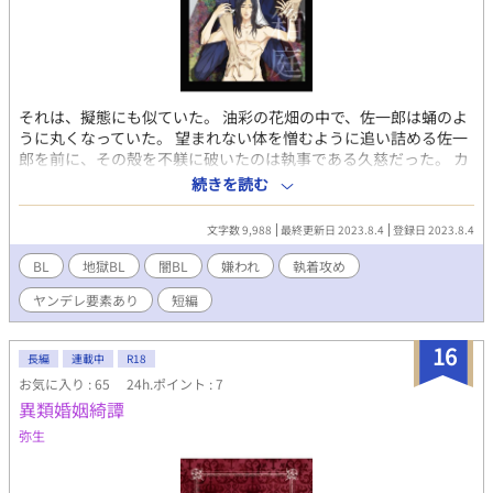
それは、擬態にも似ていた。 油彩の花畑の中で、佐一郎は蛹のよ
うに丸くなっていた。 望まれない体を憎むように追い詰める佐一
郎を前に、その殻を不躾に破いたのは執事である久慈だった。 カ
ンテラの光が揺れる中での、命の営み。 佐一郎を蛹だと馬鹿にす
続きを読む
る久慈の手によって、素直にされていく体。 油彩の花畑の中で、
佐一郎が曝け出した真実とは何か 口にできない想いを抱えた二人
文字数 9,988
最終更新日 2023.8.4
登録日 2023.8.4
が、互いを確かめるように狭い部屋で一つになる。 感情の底にあ
るのは愛情なのか、醜い執着なのか。 不遜が服を着ている執事久
BL
地獄BL
闇BL
嫌われ
執着攻め
慈×己を愛せない画家の佐一郎 狭い部屋、偽りの花に埋もれなが
ヤンデレ要素あり
短編
ら、佐一郎が本当の意味で己を知る。 サクッと読める地獄BLはこ
ちら！
16
長編
連載中
R18
お気に入り : 65
24h.ポイント : 7
異類婚姻綺譚
弥生