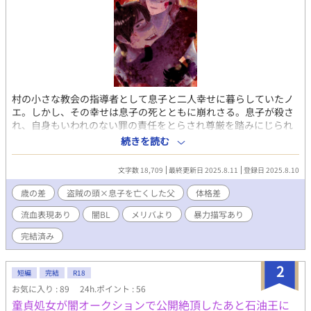
村の小さな教会の指導者として息子と二人幸せに暮らしていたノ
エ。しかし、その幸せは息子の死とともに崩れさる。息子が殺さ
れ、自身もいわれのない罪の責任をとらされ尊厳を踏みにじられ
る日々。 地獄の日々に死を願ったある日、村が盗賊に襲われる。
続きを読む
監禁されていたノエは、ある条件をつけられ盗賊たちに助け出さ
れる。 それは、盗賊の頭アレスの『父さん』になることだった。
文字数 18,709
最終更新日 2025.8.11
登録日 2025.8.10
父さんと呼ばれ戸惑うノエだったが、二人は徐々に仲を深めてい
く。そんな時に、息子の死の真相が明らかになる。 真相を聞いた
歳の差
盗賊の頭×息子を亡くした父
体格差
ノエがくだした決断は…… 盗賊の頭×息子を殺された父親 2024
流血表現あり
闇BL
メリバより
暴力描写あり
年に【闇BLアンソロジー】に掲載していた作品です。 表紙イラス
ト：まめ様（@manedanuki_bl）
完結済み
2
短編
完結
R18
お気に入り : 89
24h.ポイント : 56
童貞処女が闇オークションで公開絶頂したあと石油王に