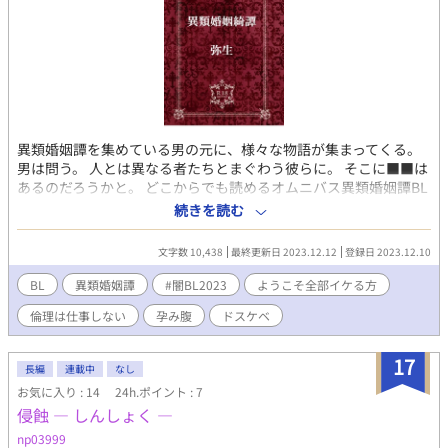
異類婚姻譚を集めている男の元に、様々な物語が集まってくる。
男は問う。 人とは異なる者たちとまぐわう彼らに。 そこに■■は
あるのだろうかと。 どこからでも読めるオムニバス異類婚姻譚BL
※なんでも許せる方向けの仄暗い物語です。 ドスケベです。 春森
続きを読む
夢花さん（@harutocabbage）企画の#闇BL2023に参加していま
す。 まったり更新予定です。 ムーンライトノベルズでも投稿して
文字数 10,438
最終更新日 2023.12.12
登録日 2023.12.10
います。
BL
異類婚姻譚
#闇BL2023
ようこそ全部イケる方
倫理は仕事しない
孕み腹
ドスケベ
17
長編
連載中
なし
お気に入り : 14
24h.ポイント : 7
侵蝕 ― しんしょく ―
np03999