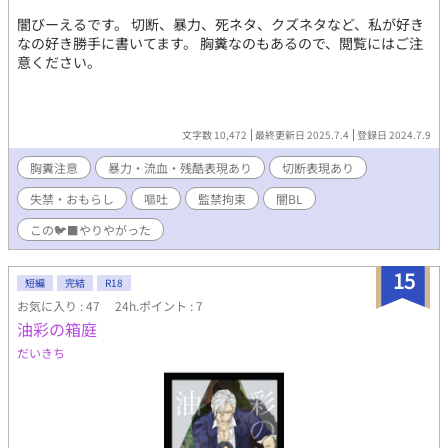
闇びーえるです。 切断、暴力、死ネタ、クズネタなど、私が好き
なの好き勝手に書いてます。 胸糞なのもあるので、閲覧にはご注
意ください。
文字数 10,472
最終更新日 2025.7.4
登録日 2024.7.9
胸糞注意
暴力・流血・残酷表現あり
切断表現あり
失禁・おもらし
嘔吐
監禁拘束
闇BL
この🐦‍⬛やりやがった
15
短編
完結
R18
お気に入り : 47
24h.ポイント : 7
油彩の箱庭
だいきち