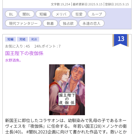
BL。シリアス。ある意味では病みBL。見ようによっては切ない。
文字数 19,254
最終更新日 2025.9.15
登録日 2025.9.15
※お互い愛しすぎておかしくなってる人たちしかいない。 ※実際
の浮気は無いけどお互い勘違いしている描写あり。 ※当作品はフ
BL
闇BL
短編
メリバ
狂愛
ループ
ィクションであり、現代ファンタジーです。実在の人物・出来
現代ファンタジー
執着
独占欲
永遠の恋人
事・名称・年号を含め一切関係ございません。全てが空想上の創
作物であり、行為においても増長促進させるものでもございませ
んので予めご理解くださいませ。ファンタジーです！苦手な人は
13
短編
完結
R18
無理して読まずに回れ右してくださいね！！！ 【あらすじ】 4年
お気に入り : 45
24h.ポイント : 7
付き合っている彼氏である優斗に浮気を疑われた昴は〝永遠の恋
国王陛下の夜伽係
人〟と呼ばれた事件になぞらえて、情事中に繋がったまま無理心
中されそうになってしまう。 未遂に済んだものの、何故か昴は大
水野酒魚。
学生時代の8年前まで時を遡っていた。 何度も繰り返されるルー
プの先にあったのは、禁忌に触れる真実と、背徳に染まった狂愛
だった。
新国王に即位したコラサオンは、幼馴染みで乳母の子であるネー
ヴィエスを『夜伽係』に任命する。 年若い国王(28)×ノンケの衛
士長(40)。 #闇BL2023企画に向けて書かれた作品です。救いとか