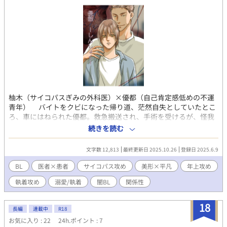
柚木（サイコパスぎみの外科医）×優都（自己肯定感低めの不運
青年） バイトをクビになった帰り道、茫然自失としていたとこ
ろ、車にはねられた優都。救急搬送され、手術を受けるが、怪我
がひどく、執刀医の柚木も躊躇うほどだった。柚木の考えが変わ
続きを読む
ったのは、生死を危ぶむほどの怪我を負いながらも、規則的に動
こうとする心臓だった。優都が目を覚ましたとき、大きな感謝を
文字数 12,813
最終更新日 2025.10.26
登録日 2025.6.9
柚木に抱く。 医師と患者にすぎない二人が、距離を縮めようと
する選択を取っていく、サイコパス風味のBLです。賛否両論千差
BL
医者×患者
サイコパス攻め
美形×平凡
年上攻め
万別ハッピーエンドです〜。 よろしくおねがいします。
執着攻め
溺愛/執着
闇BL
関係性
18
長編
連載中
R18
お気に入り : 22
24h.ポイント : 7