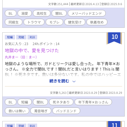
とある事件名が出てきますが現実世界との関連性は一切御座いま
文字数 251,444
最終更新日 2026.4.13
登録日 2025.9.6
せん。また、何れも助長する意図は御座いません。予めご了承く
ださい。 Twitterやってます▶︎@miyano_da
BL
溺愛
高校生
闇BL
メリーバッドエンド
同級生
トラウマ
モブレ
健気受け
執着攻め
10
短編
完結
R18
お気に入り : 23
24h.ポイント : 14
地獄の中で、愛を見つけた
丸井まー（旧：まー）
地獄のような場所で、ガドとリークは愛し合った。 年下青年✕お
っさん。 ※全力で闇BLです！闇BLだと言いはります！This is 闇
BL！ ※死ネタです。救いは多分ないです。私の中ではハッピーエ
ンドですが、多分バッドエンドです。苦手な方は全力で逃げてく
続きを読む
ださい。 ※濁音喘ぎです。 ※ムーンライトノベルズさんでも公開
しております。
文字数 5,263
最終更新日 2023.8.29
登録日 2023.8.29
BL
短編
闇BL
死ネタあり
年下青年✕おっさん
救いは無い
濁音喘ぎ
バッドエンド
11
短編
完結
R18