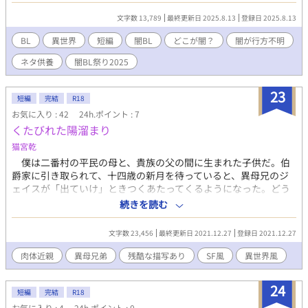
闇BLアンソロジーの没原稿です。しかし微妙に大団円、全然闇に
文字数 13,789
最終更新日 2025.8.13
登録日 2025.8.13
なりませんでした。ご了承ください。ちなみに闇BLアンソロジー
に寄稿した作品も闇かどうかは微妙です。ご了承ください。（闇
BL
異世界
短編
闇BL
どこが闇？
闇が行方不明
BLアンソロジーの概要URLはこちら
ネタ供養
闇BL祭り2025
→https://amzn.to/45habbw） ◆ 全三話。性描写のある話には※
印をつけています。 ◆ 本作は不同意プレイを含みます。苦手な方
はご注意ください。 ◆ 本作は他サイトにも掲載しています。 #闇
23
短編
完結
R18
BL祭り2025
お気に入り : 42
24h.ポイント : 7
くたびれた陽溜まり
猫宮乾
僕は二番村の平民の母と、貴族の父の間に生まれた子供だ。伯
爵家に引き取られて、十四歳の新月を待っていると、異母兄のジ
ェイスが「出ていけ」ときつくあたってくるようになった。どう
してなんだろう？ 最初はよくしてくれたのに。やっぱり、同じ
続きを読む
歳の異母兄弟は複雑なのかな？ 思春期かな？ ※と、いう、異
世界ファンタジー風のSF（宇宙）要素有な残酷描写のある短編で
文字数 23,456
最終更新日 2021.12.27
登録日 2021.12.27
す。企画していた（〆2021/11末）光or闇BL企画参加作品です。
シリアス不憫な皮をかぶりつつのハピエンです。
肉体近親
異母兄弟
残酷な描写あり
SF風
異世界風
24
短編
完結
R18
お気に入り : 4
24h.ポイント : 0