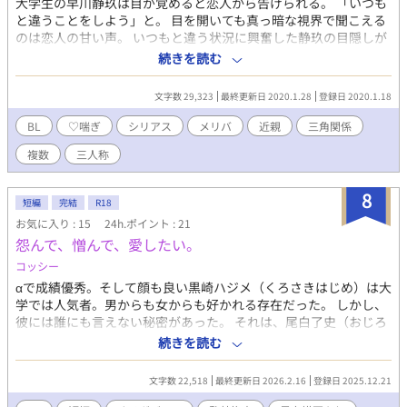
大学生の早川静玖は目が覚めると恋人から告げられる。 「いつも
と違うことをしよう」と。 目を開いても真っ暗な視界で聞こえる
のは恋人の甘い声。 いつもと違う状況に興奮した静玖の目隠しが
外れたとき。 それは、なにもかもが変わってしまう始まりの瞬間
続きを読む
だった……。 大学デビューをした主人公と彼の恋人、そして彼と
同じ声をしている双子の弟の三人のおかしな関係。 【検索用プレ
文字数 29,323
最終更新日 2020.1.28
登録日 2020.1.18
イタグ】 拘束/目隠し/乳首イキ/兜合わせ/無理矢理/フェラ・イラ
マチオ/サンドイッチ/リバ/（微）流血 ※fujossy「オメガバース・
BL
♡喘ぎ
シリアス
メリバ
近親
三角関係
兄弟・闇BL」BL小説コンテストの応募作となります ※上記テー
複数
三人称
マのうち2つを選択するため「兄弟」「闇」要素はありますが「オ
メガバース」はありません ※♡喘ぎがあります ※転載にあたり一
部加筆修正を行っております
8
短編
完結
R18
お気に入り : 15
24h.ポイント : 21
怨んで、憎んで、愛したい。
コッシー
αで成績優秀。そして顔も良い黒崎ハジメ（くろさきはじめ）は大
学では人気者。男からも女からも好かれる存在だった。 しかし、
彼には誰にも言えない秘密があった。 それは、尾白了史（おじろ
あきふみ）というΩの男を監禁し。暴行、強姦をしている事であ
続きを読む
る。 妹を殺された黒崎ハジメαが、復讐するべく尾白了史を監
禁。その歪な生活から生まれたのは、抱いてはいけない感情だっ
文字数 22,518
最終更新日 2026.2.16
登録日 2025.12.21
た。 初闇BL作品。