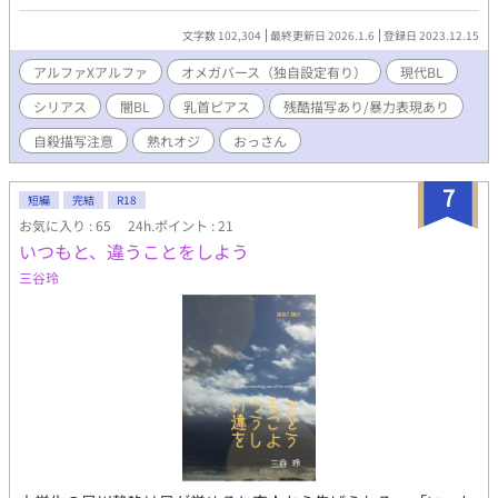
仕事しません。 残酷描写・輪姦レイプ描写、なんでも許せる方に
のみにお勧めします。 春森さん主催の#闇BL2023企画、地獄BL企
文字数 102,304
最終更新日 2026.1.6
登録日 2023.12.15
画参加作品。 表紙はトリュフ様（@trufflechocolat）に依頼して
描いて頂きました。 『もう一度君に蒼空を見せたい～奴隷オーク
アルファXアルファ
オメガバース（独自設定有り）
現代BL
ションで高額な処女地下オメガを買ってしまったので借金返済に
シリアス
闇BL
乳首ピアス
残酷描写あり/暴力表現あり
追われています～』の親世代のお話に焦点を当てたスピンオフで
す。 #がついている話は重複しております。 タグ：強制番解除薬/
自殺描写注意
熟れオジ
おっさん
大学の同級生/烙印/焼き印/乳首ピアス/人身売買/アルファxベー
タ/整形身代わり/電動エネマグラ/尿道ゲートキーパー/淫乱堕ち/
7
心が壊れる/執愛/集団レイプ/NTR/モブレ/鬼畜/自殺未遂/運命の
短編
完結
R18
番/オジXオジ/チクピ/アルファxアルファ ……タグは随時追加しま
お気に入り : 65
24h.ポイント : 21
すが、とにかくてんこ盛りです！w
いつもと、違うことをしよう
三谷玲