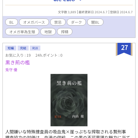
を僕に注ぎ込み、僕だけの子を創ろうとするマッドサイエンティ
ストは、今日も美しい顔を悲しく歪める。 「どうか頼む、私は永
文字数 3,889
最終更新日 2024.6.7
登録日 2024.6.7
遠に君を愛したいんだ」 春森夢花様の闇BL企画参加作品です。 ム
ーンライトノベルズにも掲載。
BL
オメガバース
禁忌
ダーク
闇BL
オメガ単為生殖
地獄
搾精
27
短編
完結
R18
お気に入り : 19
24h.ポイント : 0
黒き荊の檻
兎守 優
人間嫌いな特殊捜査員の吸血鬼×崖っぷちな搾取される贄刑事
捜査協力の対価は、血液の供給。この男の不可思議な魅力に当て