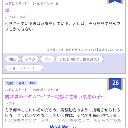
お気に入り : 84
24h.ポイント : 0
嘘
こうらい ゆあ
付き合っている彼は浮気をしている。オレは、それを見て見ぬフ
リしかできない
文字数 1,645
最終更新日 2023.12.25
登録日 2023.12.19
闇BL
リスカ
浮気
自死表現あり、閲覧注意！
ショートストーリー
26
短編
完結
R18
お気に入り : 13
24h.ポイント : 0
君は僕のアダムでイブ〜地獄に住まう禁忌の子〜
トウ子
もう何年ここにいるのだろう。実験動物のように授精させられる
日々。とうに正気をなくしている僕は、それでも毎日現れる美し
い科学者を求めてしまう。 「どうか僕を抱いて、あなたの子を孕
ませて」 「それは無理だよ、私は君の子がみたいんだ」 僕の子種
続きを読む