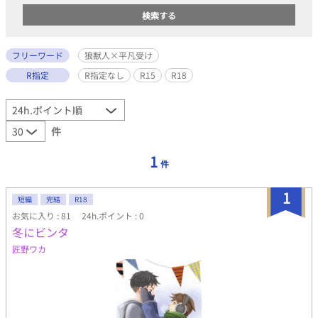
フリーワード
狼獣人×平凡受け
R指定
R指定なし
R15
R18
件
1
件
1
短編
完結
R18
お気に入り : 81
24h.ポイント : 0
冬にビンタ
匠野ワカ