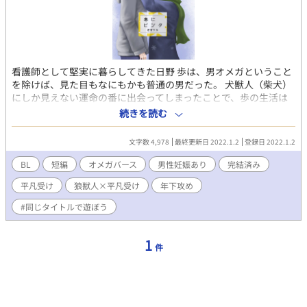
看護師として堅実に暮らしてきた日野 歩は、男オメガということ
を除けば、見た目もなにもかも普通の男だった。 犬獣人（柴犬）
にしか見えない運命の番に出会ってしまったことで、歩の生活は
一変。たった一度のヒートで、人生が思わぬ方向に動き出しー
続きを読む
ー！？ 年下αわんこ獣人攻め×年上Ω平凡受け！！ ゆるゆるオメ
ガバースです。 『#同じタイトルで遊ぼう』という企画に寄稿し
文字数 4,978
最終更新日 2022.1.2
登録日 2022.1.2
たお話です。 イラスト・かじったっけ様、表紙デザイン・コーヤ
ダーイ様。 全4話。完結済みです。直接的なエッチシーンはあり
BL
短編
オメガバース
男性妊娠あり
完結済み
ません。
平凡受け
狼獣人×平凡受け
年下攻め
#同じタイトルで遊ぼう
1
件