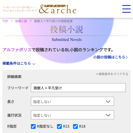
TOP
投稿小説
狼獣人×平凡受けの検索結果
Submitted Novels
アルファポリス
で投稿されているBL小説のランキングです。
小説の投稿はこちら
掲載条件はこちら
×検索条件をクリアする
詳細検索
フリーワード
長さ
進行状況
R指定
R指定なし
R15
R18