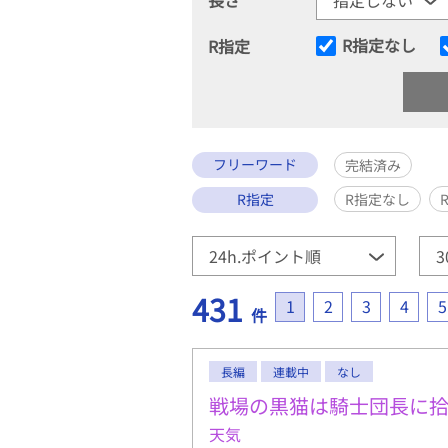
R指定なし
R指定
フリーワード
完結済み
R指定
R指定なし
431
1
2
3
4
5
件
長編
連載中
なし
戦場の黒猫は騎士団長に
天気