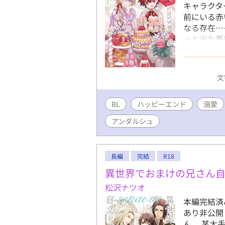
キャラクタ
前にいる赤
なる存在…
ッと出た悪
ションに 
説明を片付
嬢の兄に転
文
れはどう生
本編完結済
BL
ハッピーエンド
て頂きまし
溺愛
ると嬉しい
アンダルシュ
ます！違和
定です！ 
長編
完結
R18
異世界でおまけの兄さん
松沢ナツオ
本編完結済
あり非公開
ん。 某大