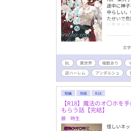
途中に神子
中らしい。
たせいで危
に生きよう
記。 主人
はありませ
いします。
文字数
出て来ます
ますので、
BL
異世界
複数あり
ます。
逆ハーレム
アンダルシュ
短編
完結
R18
【R18】魔法のオ〇ホを
もらう話【完結】
藤 時生
怪しいネッ