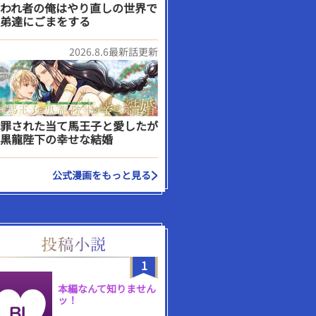
われ者の俺はやり直しの世界で
弟達にごまをする
2026.8.6最新話更新
罪された当て馬王子と愛したが
黒龍陛下の幸せな結婚
公式漫画をもっと見る
1
本編なんて知りません
ッ！