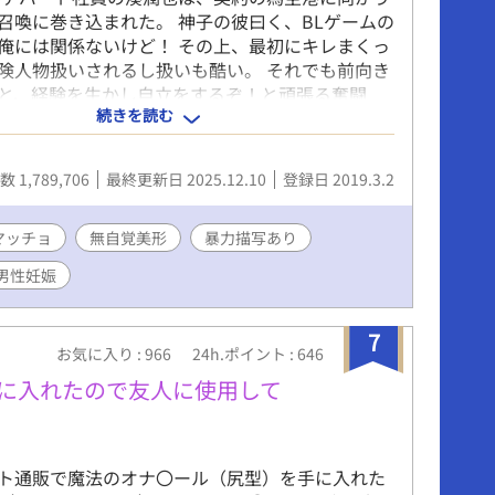
召喚に巻き込まれた。 神子の彼曰く、BLゲームの
俺には関係ないけど！ その上、最初にキレまくっ
険人物扱いされるし扱いも酷い。 それでも前向き
と、経験を生かし自立をするぞ！と頑張る奮闘
続きを読む
公がたまに歌う場面がありますが、歌詞を書く予定
ん。読みながら脳内に再生された歌で補完をお願
 作中、予告なく男性妊娠の表現あり。 暴力表現も
 1,789,706
最終更新日 2025.12.10
登録日 2019.3.2
。苦手な方は回避を御願いします。 改稿しており
表現が違う箇所は緩くお読みいただけると助かり
マッチョ
無自覚美形
暴力描写あり
男性妊娠
7
お気に入り : 966
24h.ポイント : 646
手に入れたので友人に使用して
ト通販で魔法のオナ〇ール（尻型）を手に入れた