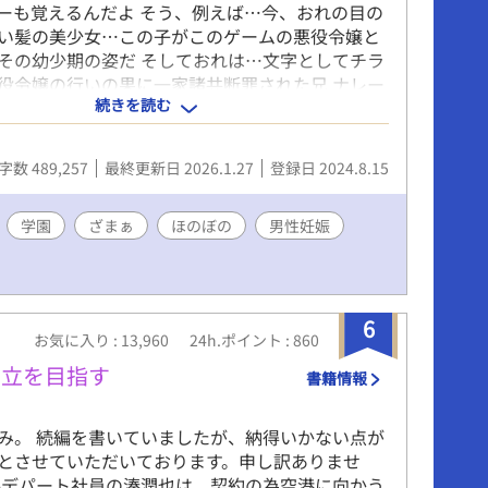
ーも覚えるんだよ そう、例えば…今、おれの目の
い髪の美少女…この子がこのゲームの悪役令嬢と
その幼少期の姿だ そしておれは…文字としてチラ
役令嬢の行いの果に一家諸共断罪された兄 ナレー
続きを読む
『悪役令嬢の兄もまた死に絶えました』 その一言で
けられ、それしか登場しない存在…そんな悪役令
生してしまったのだ 社畜に優しくない転生先でお
字数 489,257
最終更新日 2026.1.27
登録日 2024.8.15
きていくのだろう 腹黒？攻略対象×悪役令嬢の兄
み、番外編時々更新中！ 奨励賞を頂き、書籍化し
た✨️かなり加筆しまくりましたので楽しんで頂け
学園
ざまぁ
ほのぼの
男性妊娠
です💪☺ ※愛称等が書籍化に伴い変更となってい
感あるかもしれませんが徐々に本編も修正する予
あと、変わらずこそこそ第二部準備中！
6
お気に入り : 13,960
24h.ポイント : 860
自立を目指す
書籍情報
み。 続編を書いていましたが、納得いかない点が
とさせていただいております。申し訳ありませ
手デパート社員の湊潤也は、契約の為空港に向かう