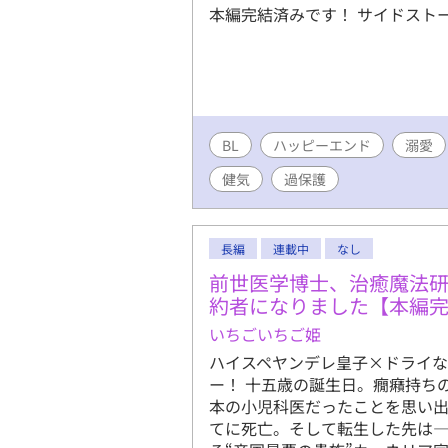
本編完結済みです！ サイドスト
BL
ハッピーエンド
溺愛
健気
過保護
長編
連載中
なし
前世医学博士、治癒魔法
約者になりました【本編完
いちごいちご姫
ハイスペヤンデレ皇子×ドライな
ー！ 十五歳の誕生日。癇癪持ち
本の小児科医だったことを思い出
てに死亡。そして転生した先は