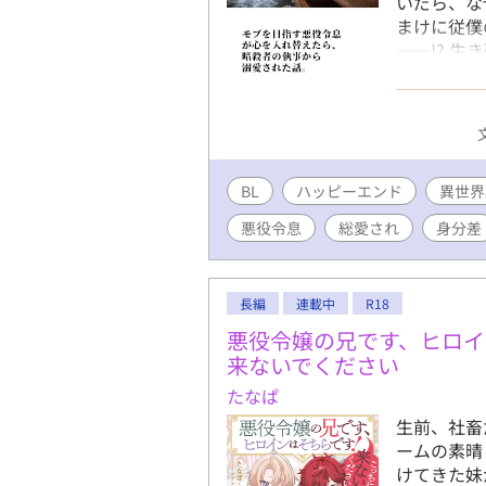
いだら、な
まけに従僕
――!? 
ら真実の愛
見える展開
執事ひとり
付けており
す。 皆様
BL
ハッピーエンド
ろしくお願
異世界
談・番外編
悪役令息
総愛され
身分差
して、完結
た。
長編
連載中
R18
悪役令嬢の兄です、ヒロイ
来ないでください
たなぱ
生前、社畜
ームの素晴
けてきた妹