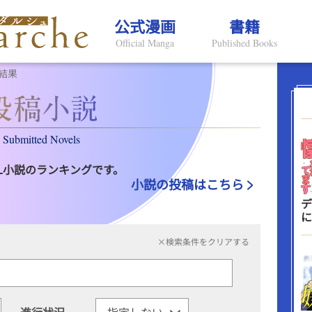
公式漫画
書籍
Official Manga
Published Books
結果
Submitted Novels
L小説のランキングです。
小説の投稿はこちら
デ
に
×検索条件をクリアする
進行状況