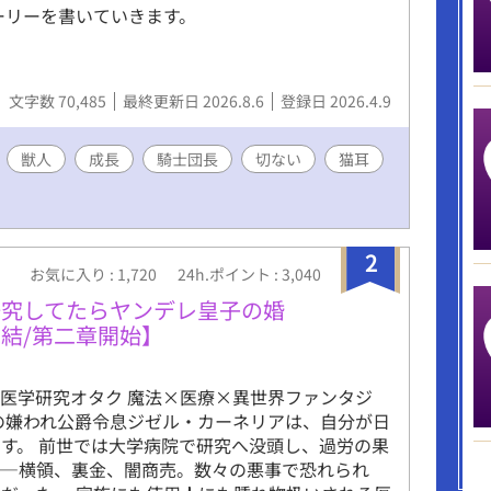
ーリーを書いていきます。
文字数 70,485
最終更新日 2026.8.6
登録日 2026.4.9
獣人
成長
騎士団長
切ない
猫耳
2
お気に入り : 1,720
24h.ポイント : 3,040
研究してたらヤンデレ皇子の婚
結/第二章開始】
医学研究オタク 魔法×医療×異世界ファンタジ
の嫌われ公爵令息ジゼル・カーネリアは、自分が日
す。 前世では大学病院で研究へ没頭し、過労の果
――横領、裏金、闇商売。数々の悪事で恐れられ