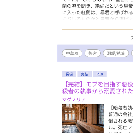
蘭の噂を聞き、絶倫だという皇帝
に入った紅蘭は、暴君と呼ばれる
にバレるものかと皇帝から逃げ
はめに！ さっさと金貨をもらっ
帝の、貞操観念皆無な物語！ ※
があります。 ※男女の肉体関係
オリジナルな世界観のお話です。
を見たいのお声をいただけたこ
中華風
後宮
溺愛/執着
した。 今後は満足いくまで完結
長編
完結
R18
【完結】モブを目指す悪
殺者の執事から溺愛され
マグノリア
【暗殺者執
普通の会社
倒される悪
ル。死亡フ