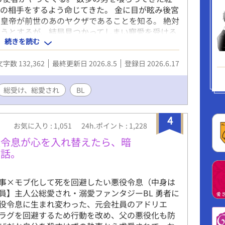
の相手をするよう命じてきた。 金に目が眩み後宮
皇帝が前世のあのヤクザであることを知る。 絶対
ようとするが、結局見つかってしまい寵愛を受ける
続きを読む
て後宮を去りたい紅蘭と、紅蘭を逃しまいとする皇
主人公、皇帝共に不特定多数と肉体関係を持つ描写
文字数 132,362
最終更新日 2026.8.5
登録日 2026.6.17
を示唆する内容があります。 ※中華【風】なだけの
 ※一度完結済みにしましたが、他サイトにて続き
とと、自分自身も書きたい場面があったため続きま
総受け、総愛され
BL
にはしませんので、ご安心ください。
4
お気に入り : 1,051
24h.ポイント : 1,228
役令息が心を入れ替えたら、暗
た話。
事×モブ化して死を回避したい悪役令息（中身は
員】主人公総愛され・溺愛ファンタジーBL 勇者に
役令息に生まれ変わった、元会社員のアドリエ
ラグを回避するため行動を改め、父の悪役化も防