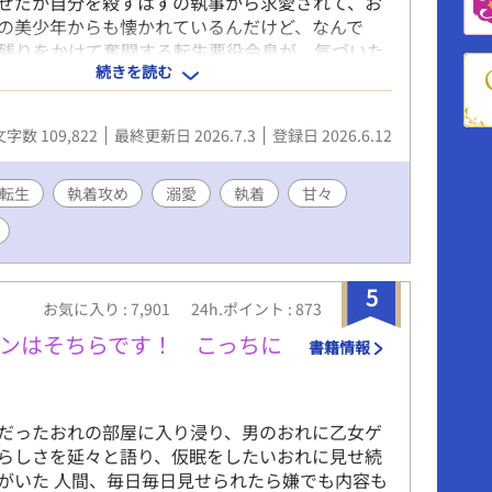
ぜだか自分を殺すはずの執事から求愛されて、お
の美少年からも懐かれているんだけど、なんで
生き残りをかけて奮闘する転生悪役令息が、気づいた
続きを読む
を手にしていて、幸せになるお話です。 総受けに
が含まれますが、最終的に主人公とくっつくのは
だけです。 性描写のあるエピソードには（☆）を
文字数 109,822
最終更新日 2026.7.3
登録日 2026.6.12
ます。 アルファポリス様の独占公開・最新作で
に楽しんでいただけたらと願っています。どうぞよ
いいたします！ ※本編完結済み。今後は、後日
転生
執着攻め
溺愛
執着
甘々
を不定期に投稿します。 ※番外編・第一弾としま
記念SS『プレゼントは僕だった』を更新しまし
5
お気に入り : 7,901
24h.ポイント : 873
ンはそちらです！ こっちに
書籍情報
だったおれの部屋に入り浸り、男のおれに乙女ゲ
らしさを延々と語り、仮眠をしたいおれに見せ続
がいた 人間、毎日毎日見せられたら嫌でも内容も