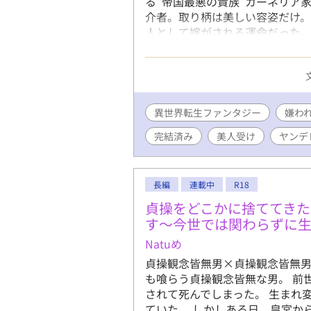
る“帝国最悪の貴族”カーネリア
介者。取り柄は美しい容姿だけ
人として嫁がされる運命だった。
り、自室へ引きこもって治癒魔
帝国中を巻き込み、多くの人々の
着を向ける男たちまで現れ始めて
う」 「お前は生涯、兄の隣で過
うなってもいい」 ジゼルを手に
異世界転生ファンタジー
嫌わ
症。前世の医学知識と治癒魔法
完結済み
美人受け
ヤンデ
いく。 【第二部】 帝国の常識
決まったジゼル。カーネリア家
はずだった。 「忙しい！ とに
改革、研究、そして皇太子妃教
長編
連載中
R18
会う時間すらない。側妃の座を
貞操をどこかに捨ててきた
され、慌ただしい毎日を送ってい
す〜今世では関わらずに
たらカイラス様より優先すること
Natuめ
変わり」を名乗る美しい少年ル
始める。 そして海の向こうでは
貞操観念皆無男×貞操観念皆無男
お前は何者でもない。窮屈な立場
も喰らう貞操観念皆無な男。 前
して海を舞台にした新たな冒険
されて死んでしまった。 生まれ
再び帝国を揺るがす運命へ飛び
ていた。 しかしある日、皇宮か