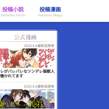
投稿小説
投稿漫画
Submitted Novels
Submitted Manga
2026.8.6最新話更新
レがバレバレなツンデレ猫獣人
懐かれてます
2026.8.6最新話更新