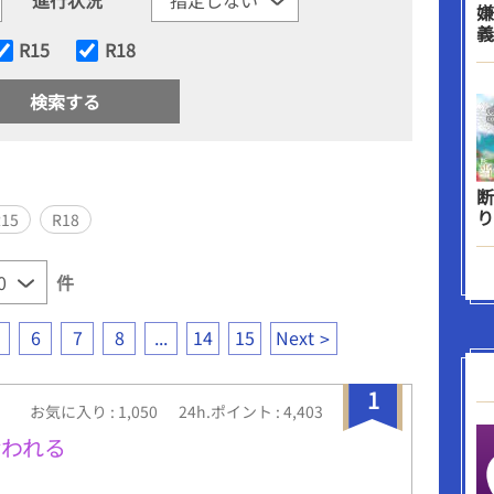
嫌
義
R15
R18
断
り
R15
R18
件
6
7
8
...
14
15
Next
1
お気に入り : 1,050
24h.ポイント : 4,403
拾われる