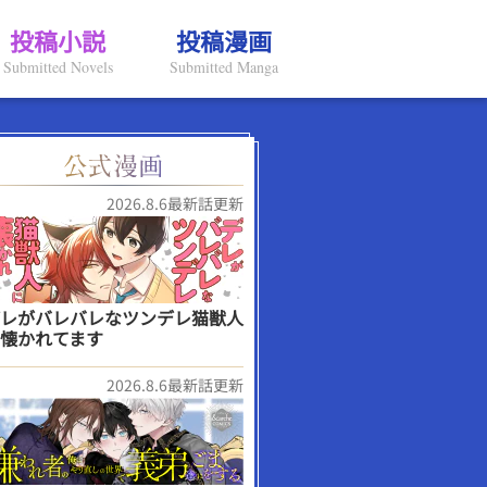
投稿小説
投稿漫画
Submitted Novels
Submitted Manga
2026.8.6最新話更新
レがバレバレなツンデレ猫獣人
懐かれてます
2026.8.6最新話更新