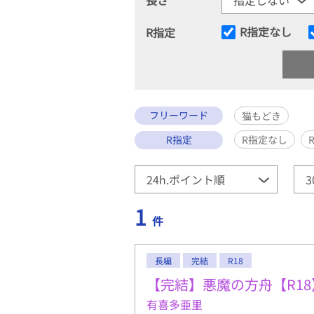
R指定なし
R指定
フリーワード
猫もどき
R指定
R指定なし
1
件
長編
完結
R18
【完結】悪魔の方舟【R18
有喜多亜里