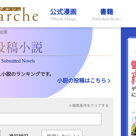
公式漫画
書籍
Official Manga
Published Books
結果
Submitted Novels
L小説のランキングです。
小説の投稿はこちら
デ
に
×検索条件をクリアする
進行状況