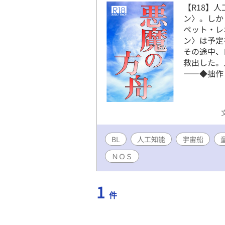
【R18】
ン〉。しか
ペット・レ
ン〉は予定
その途中、
救出した。
――◆拙作
BL
人工知能
宇宙船
ＮＯＳ
1
件