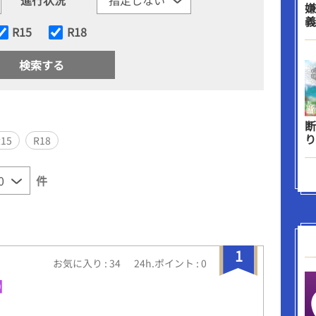
嫌
義
R15
R18
断
り
R15
R18
件
1
お気に入り : 34
24h.ポイント : 0
】