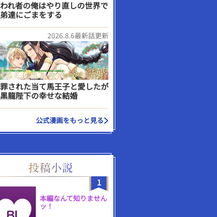
われ者の俺はやり直しの世界で
弟達にごまをする
2026.8.6最新話更新
罪された当て馬王子と愛したが
黒龍陛下の幸せな結婚
公式漫画をもっと見る
1
本編なんて知りません
ッ！