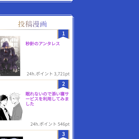
1
秒針のアンタレス
24h.ポイント 3,721pt
2
眠れないので添い寝サ
ービスを利用してみま
した
24h.ポイント 546pt
3