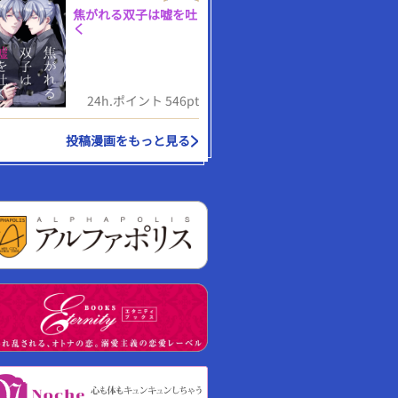
焦がれる双子は嘘を吐
く
24h.ポイント 546pt
投稿漫画をもっと見る