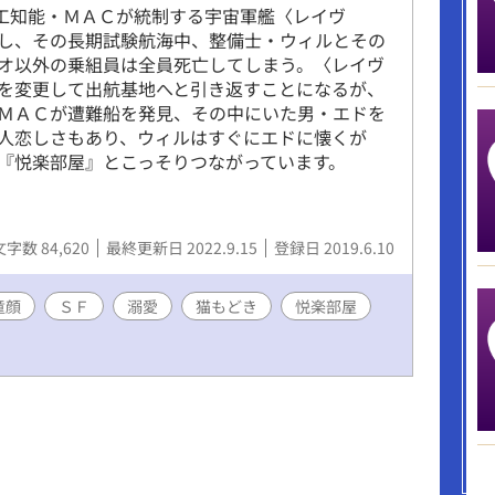
人工知能・ＭＡＣが統制する宇宙軍艦〈レイヴ
し、その長期試験航海中、整備士・ウィルとその
オ以外の乗組員は全員死亡してしまう。〈レイヴ
を変更して出航基地へと引き返すことになるが、
ＭＡＣが遭難船を発見、その中にいた男・エドを
人恋しさもあり、ウィルはすぐにエドに懐くが
『悦楽部屋』とこっそりつながっています。
文字数 84,620
最終更新日 2022.9.15
登録日 2019.6.10
童顔
ＳＦ
溺愛
猫もどき
悦楽部屋