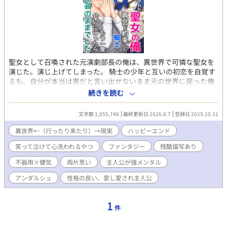
聖女として召喚された元演劇部長の俺は、異世界で可憐な聖女を
演じた。演じ上げてしまった。 騎士の少年と互いの初恋を自覚す
るも、自分が本当は男だと言い出せないまま元の世界に戻った俺
は、 真実を告げるべくもう一度異世界へ向かう。 しかし再度辿り
続きを読む
着いた異世界では、俺は本来の男の姿のままで、少年騎士は立派
な青年騎士へと成長していて……。 第一部 ------【単行本サイズ
文字数 1,055,748
最終更新日 2026.8.7
登録日 2025.10.31
で1～4巻】 健気で一途な主人公と、なかなか真実に辿り着けない
不器用ド真面目青年騎士が、 巡礼の旅の中で、互いに相手を想い
異世界←（行ったり来たり）→現実
ハッピーエンド
つつも絶妙にすれ違う、 両片思いのじれもだファンタジーBLで
笑って泣けて心洗われるやつ
ファンタジー
残酷描写あり
す。(最終的に2CP成立します) 『メインCPがくっつくまでを読み
たい』という方用に 第一部で離脱する方用のエピローグをご用意
不器用×健気
両片思い
主人公が強メンタル
していますので、スッキリ読了できます。 第二部 ------【5巻
～】 『くっついたCPが支え合う姿が読みたい』という方と 『い
アンダルシュ
性格の良い、愛し愛され主人公
やいや世界を救うまでが聖女物だろ!!』という方には ここからが
本番です。 異世界の闇を明かして人々の救済を目指します。 7巻
1
からは新キャラ続々で、サブCPも続々参戦します。 激重感情を抱
件
えながらも絶妙に噛み合わない『お前さえいればいい』共依存の
幼馴染主従や、 『友達と恋人の好きって何が違うの!?』と初恋に