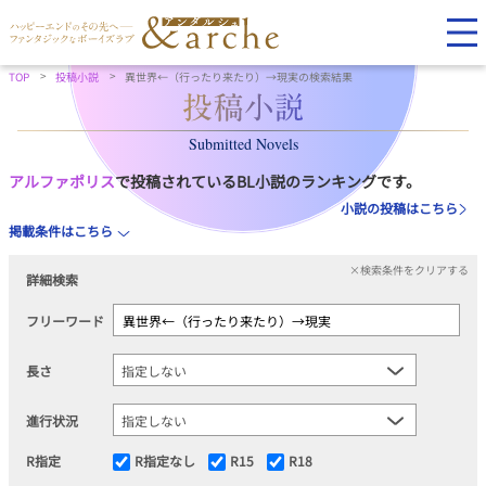
TOP
投稿小説
異世界←（行ったり来たり）→現実の検索結果
Submitted Novels
アルファポリス
で投稿されているBL小説のランキングです。
小説の投稿はこちら
掲載条件はこちら
×検索条件をクリアする
詳細検索
フリーワード
長さ
進行状況
R指定
R指定なし
R15
R18