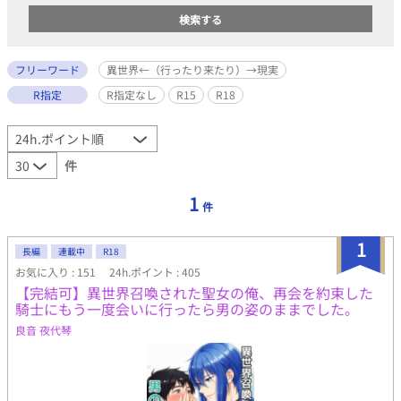
フリーワード
異世界←（行ったり来たり）→現実
R指定
R指定なし
R15
R18
件
1
件
1
長編
連載中
R18
お気に入り : 151
24h.ポイント : 405
【完結可】異世界召喚された聖女の俺、再会を約束した
騎士にもう一度会いに行ったら男の姿のままでした。
良音 夜代琴