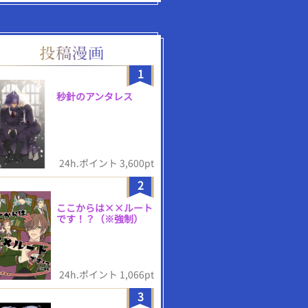
1
秒針のアンタレス
24h.ポイント 3,600pt
2
ここからは××ルート
です！？（※強制）
24h.ポイント 1,066pt
3