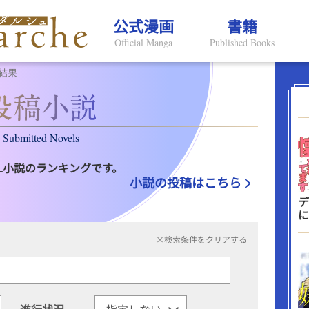
公式漫画
書籍
Official Manga
Published Books
結果
Submitted Novels
L小説のランキングです。
小説の投稿はこちら
デ
に
×検索条件をクリアする
進行状況