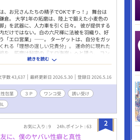
いは、お兄さんたちの精子でOKですっ！」 ​舞台は
鎌倉。 大学1年の拓磨は、陸上で鍛えた小麦色の
脚」を武器に、人力車を引く日々。 彼が提供する
内だけではない。白の六尺褌に法被を羽織り、好
う「エロ営業」――。 ​ターゲットは、自分をガッ
くれる「理想の逞しい兄貴分」。 運命的に現れた
組を、拓磨は秘密の『エロ海岸』へと誘う。 ​コン
続きを読む
の真性包茎と、しなやかなアスリートの肢体。 二
な雄を前に、拓磨の本能は子犬のように疼き出
の砂浜で繰り広げられる、おバカで濃厚なトリオ・
文字数 43,637
最終更新日 2026.5.30
登録日 2026.5.16
 ～～～～～ 【本作のポイント】 ●「健康的アス
「どネコな子犬系」 陸上部仕込みの美体に反し、
巨根」を前にすると、プライドを捨ててワンワン
真性包茎
３Ｐ
ワンコ受
誘い受け
性欲と先走りで知性がトロトロに溶かされたおバ
BL
その裏にある寂しがり屋な素顔を、全力で愛でる
 ​ ●夏の鎌倉を駆ける「ふんどし俥夫」の露出感
に法被一枚という、公道ギリギリの過激な格好で
2
お気に入り : 9
24h.ポイント : 63
シチュエーション。汗ばんだ肌の日焼け跡や、引
筋肉の躍動を楽しめます。 ​ ●こだわりのフェティ
親友に、僕のヤバい性癖と真性