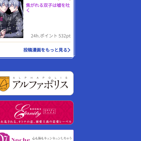
焦がれる双子は嘘を吐
く
24h.ポイント 532pt
投稿漫画をもっと見る