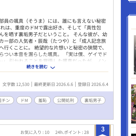
 「生脚」「日焼け跡」「全身脱毛済みの小麦肌」
。
人がトラウマでありつつも、攻め手にとっては最
となる「真性包茎」など、マニアックなフェチ要
部員の颯真（そうま）には、誰にも言えない秘密
で詰め込みました。 ​ ●圧倒的パワーの「兄貴分2
それは、重度のドMで露出好き、そして「真性包
3P ガチムチ極太の将人＆20cm超の長身スリ筋の
んを晒す裏垢男子だということ。 そんな彼が、幼
的な上位個体二人に口もアナルも完全に支配さ
カー部の人気者・辰哉（たつや）と「成人記念旅
精子でパンパンに中出しされる背徳的な３Ｐ！ ​
へ行くことに。 絶望的な片想いと秘密の狭間で、
ふれる「ハッピー・セックス」 ただ激しいだけで
らつい本音を漏らした颯真。 「実は僕、ゲイでド
が「兄ちゃん」と懐き、攻める側も彼を「最高の
…」 引かれることを覚悟した颯真だったが、ノン
と慈しむ、寂しがり屋が救われる多幸感満載のハ
続きを読む
ずの辰哉が浮かべたのは不敵な笑みだった。 「隠
ドです。 ※完結済み 〜〜〜〜〜 【登場人物】 香
水臭えじゃん。俺がその性癖、満たしてやるよ」
: 明教大学1年 / 元陸上部 体格: 163cm、56kg。
場、そこには辰哉が仕掛けた「ドMの処刑台」が
陸上で鍛えたしなやかな筋肉と、脱毛済みの小麦
文字数 12,530
最終更新日 2026.6.6
登録日 2026.6.4
――。 コンプレックスを快感に変える、幼馴染二
 性格: 欲望に忠実な「戦略的ワンコ」。実は過去
ロデュース旅行が幕を開ける！ ※本作は羞恥・露
寂しがり屋。理想の兄貴に可愛がられるため、知
コンプレックス（真性包茎）の描写を含みます ※
粗チン
ドM
羞恥
公開処刑
裏垢男子
ロに溶かして尽くす。 将人 体格: 肩幅の広いバ
筆済み。木・金・土の3日連続で、21:00に公開し
のような筋肉の塊。極太巨根と圧倒的パワーを誇
３話） ※反応次第では、続きも書こうと思ってい
キ。 健太 体格: 20cmを超える「最長」の武器を
気に入っていただけたら、お気に入り登録をお願
ムで美麗なスリ筋体型。 役割: 包茎フェチ。拓磨
 ※いいねや感想をいただけると，泣いて喜びま
3
を極上の価値に変え、言葉とテクニックで攻める
お気に入り : 10
24h.ポイント : 28
～～～～～～ 【登場人物】 ☆里崎颯真（主人公・
キ。