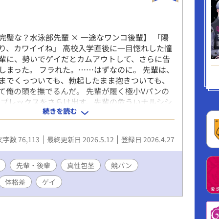
・童貞） 一人称：僕 大学2年（20歳）
8kg ちんこ 平常2cm MAX7.4cm φ2cm 真性包
ークル所属 陰キャ ドMの露出狂で、裏垢のフ
完璧な？水泳部先輩 × 一途なワンコ後輩】 「陽
10000人を超えている ☆進藤辰哉（BがLしたら
り、カワイイね」 高校入学直後に一目惚れした憧
） 一人称：俺 大学２年（20歳） 178cm
輩に、勢いでゲイだとカムアウトして、さらに告
こ 平常13.5cm MAX19.5cm φ5cm 仮性包茎
しまった。 フラれた。……はずなのに。 先輩は、
ケの体育会サッカー部。陽キャ ちょいＳ
までくっついても、勃起したまま抱きついても、
て俺の頭を撫でるんだ。 先輩が履く極小Vパンの
ンプレックスをさらけ出す、先輩の危ういナルシシ
続きを読む
叶わない片想い」をしていると言う先輩を、俺はど
諦めきれない。 自分のものにしたい。その小さな
誰にも言えない秘密の性癖も。 全裸で肩を並べ
文字数 76,113
最終更新日 2026.5.12
登録日 2026.4.27
水泳部員のモダモダ青春BL。 【更新情報】 ※高
「初恋編」は完結しましたので、最後までお楽し
す（2026/5/12 10:00）。 ※ハッピーエンド確
先輩・後輩
真性包茎
競パン
人になった二人の「ゲイビーチ編」も近日公開予定
体格差
ゲイ
、お気に入り登録をお願いします。 【登場人物】
斗（もとむらはると） 一人称：俺 セクシャリ
 ●体格 《初恋編（15歳）》 155cm 47kg