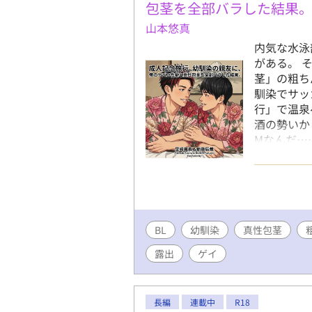
シズム描写
包茎を全部バラした結果
に加え、本
山本悠真
高のご馳走
内気な水泳
素を極限ま
がある。 
人」による
茎」の粗ち
健太。理想
馴染でサッ
れ、大量の
行」で温泉
●多幸感あ
酒の勢いか
なく、拓磨
Mなんだ…
ちんぽ犬」
ケであるは
ッピーエン
し事とか、
坂 拓磨 属性
翌朝の大浴
小柄ながら
待っていて
肌が自慢。
人の背徳プ
の失恋から
BL
幼馴染
真性包茎
出・身体的
性をドロド
完結まで執
レーボール
露出
ゲイ
ます。（計
るドSなアニ
ますので、
持つ、スリ
いします。
のトラウマ
長編
連載中
R18
す。 ～～
知略型アニ