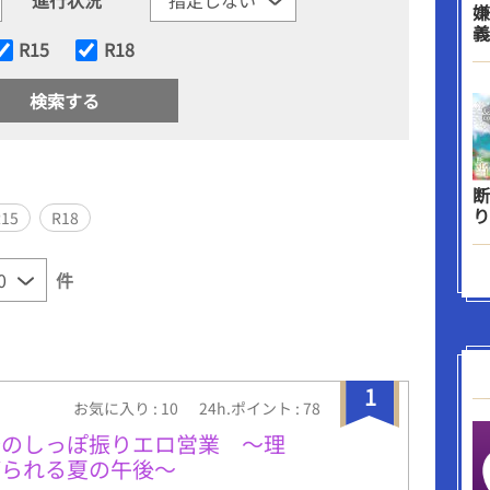
嫌
義
R15
R18
断
り
R15
R18
件
1
お気に入り : 10
24h.ポイント : 78
磨のしっぽ振りエロ営業 ～理
がられる夏の午後～