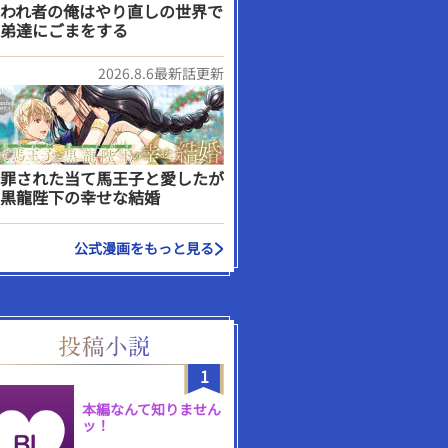
われ者の俺はやり直しの世界で
弟達にごまをする
2026.8.6最新話更新
罪された当て馬王子と愛したが
黒龍陛下の幸せな結婚
公式漫画をもっと見る
1
本編なんて知りません
ッ！