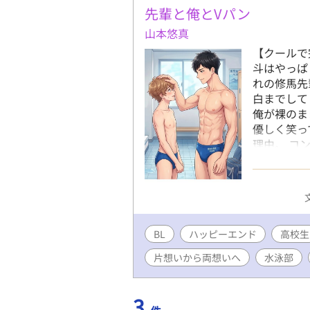
ゲイ・ウケ
先輩と俺とVパン
173cm 6
山本悠真
茎 水泳サ
【クールで
ォロワーは
斗はやっぱ
攻？・童貞
れの修馬先
75kg ちん
白までして
自称ノン
俺が裸のま
優しく笑っ
理由。 コ
ズム。 「
うしたって
ちんこも、
る、高校生
校生時代の
BL
ハッピーエンド
みいただけま
高校生
約！ ※大
片想いから両想いへ
水泳部
です！ぜひ
☆本村陽
ティ：ゲイ
3