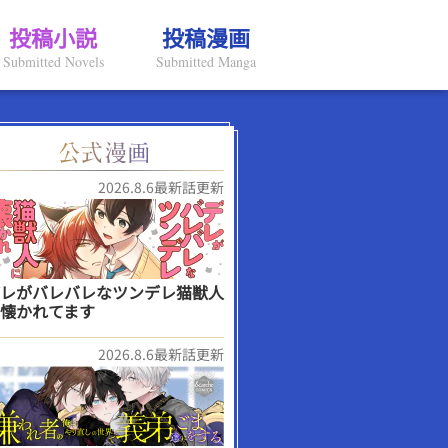
投稿小説
投稿漫画
Submitted Novels
Submitted Manga
2026.8.6最新話更新
レがバレバレなツンデレ猫獣人
懐かれてます
2026.8.6最新話更新