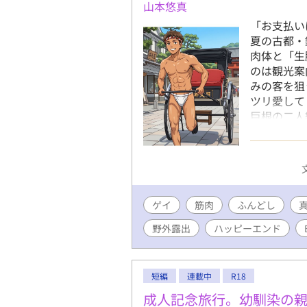
山本悠真
​「お支払
夏の古都・
肉体と「生
のは観光案
みの客を狙
ツリ愛して
巨根の二人
プレックス
人の規格外
す。 夕陽
セックス！
リート」×
ゲイ
筋肉
ふんどし
大好きな「
懐く拓磨。
野外露出
ハッピーエンド
カな姿と、
物語です。
白の六尺褌
短編
連載中
R18
獲物を誘う
き締まった
成人記念旅行。幼馴染の