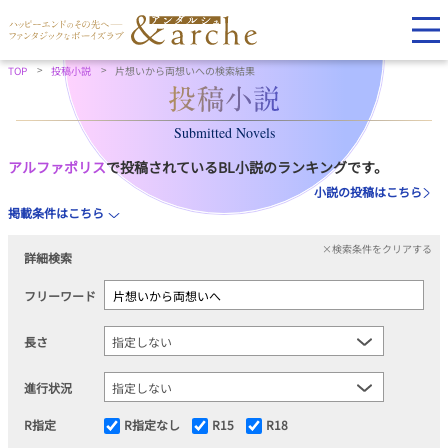
TOP
投稿小説
片想いから両想いへの検索結果
Submitted Novels
アルファポリス
で投稿されているBL小説のランキングです。
小説の投稿はこちら
掲載条件はこちら
×検索条件をクリアする
詳細検索
フリーワード
長さ
進行状況
R指定
R指定なし
R15
R18