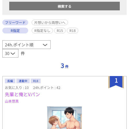
フリーワード
片想いから両想いへ
R指定
R指定なし
R15
R18
件
3
件
1
長編
連載中
R18
お気に入り : 10
24h.ポイント : 42
先輩と俺とVパン
山本悠真