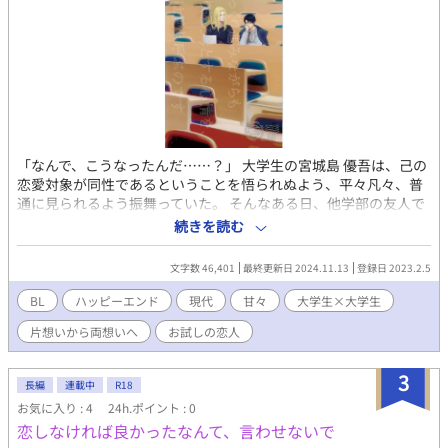
コミュ力も高い。 嘘を付けない素直な性格だが、それゆえ口
を滑らすこともよくある。 ●家族構成 父子家庭の一人っ
子。父は大手自動車メーカーの技術者 ●高校入学前の設定 幼い
頃から素直な性格で、すくすくと育っていた。陽斗が中２の時
に、母親の浮気が原因で両親が離婚。母親がキツい性格であった
ため、陽斗はもともと父親の方が好きだった。最後は陽斗の希望
で、親権は父親が得た。 ☆松井田修馬（まついだしゅうま）
一人称：僕 ●体格 《初恋編（16～17歳）》 173cm
「なんで、こうなったんだ……？」 大学生の宮城島 優吾は、己の
66kg ●陰茎 《初恋編（16～17歳）》 平常2cm
恋愛対象が同性であるということを悟られぬよう、平々凡々、普
MAX7.2cm φ2cm 真性包茎 ●誕生日 9月18日（乙女座） ●血
通に見られるよう振舞っていた。 そんなある日、他学部の友人で
液型 Ａ型 ●性格 根は陰キャで、基本は寡黙。親しくなると結
ある皇 謙（通称ケイン）から告白されてしまう。 まさか己のセク
構しゃべる ●家族構成 父・母・弟の蒼馬（５歳下）。父は税
続きを読む
シャリティがバレたのかと焦るが、どうやらケインはそうではな
理士。母は化粧品会社勤務
く、男を好きになったのは 初めてらしい。一時の気の迷いだと思
文字数 46,401
最終更新日 2024.11.13
登録日 2023.2.5
いつつも、彼を利用する形で付き合うことにした優吾。 しかし、
次第にケインの真っ直ぐな感情に、 優吾の心情も変化してい
BL
ハッピーエンド
現代
甘々
大学生×大学生
き……。
片想いから両想いへ
お試しの恋人
3
長編
連載中
R18
お気に入り : 4
24h.ポイント : 0
恋しなければ良かったなんて、言わせないで