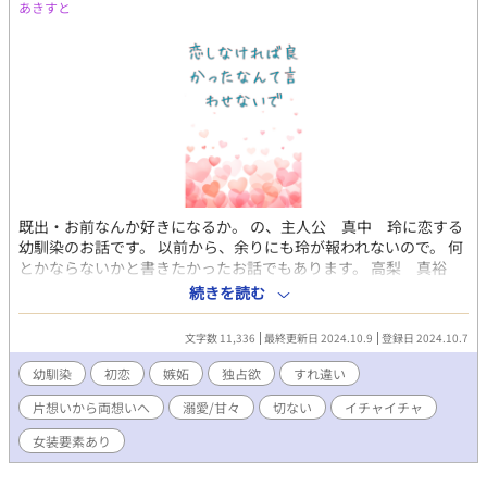
あきすと
既出・お前なんか好きになるか。 の、主人公 真中 玲に恋する
幼馴染のお話です。 以前から、余りにも玲が報われないので。 何
とかならないかと書きたかったお話でもあります。 高梨 真裕
（１８） 身長１６８ｃｍ 幼馴染である玲の事が、いつしか好きに
続きを読む
なっていて 好き避けをしたいのに会うたびに結局惹かれていく。
愛猫と家でまったりするのが好き。 時に、姉のオモチャにされて
文字数 11,336
最終更新日 2024.10.9
登録日 2024.10.7
いる。 真中 玲（１８） 身長１７９ｃｍ 要領よく、人好きのす
る性格（に見える） 言い寄られる事が多く、お人好しな性格の為
幼馴染
初恋
嫉妬
独占欲
すれ違い
付き合ってしまう事も時にある。 真裕との縁は特別に思ってい
片想いから両想いへ
溺愛/甘々
切ない
イチャイチャ
る。 ※玲には一応、体だけの関係の相手が現れたりもするので 苦
手な方はご注意ください
女装要素あり