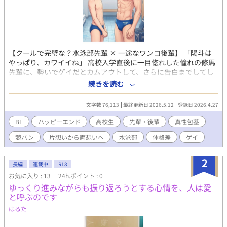
【クールで完璧な？水泳部先輩 × 一途なワンコ後輩】 「陽斗は
やっぱり、カワイイね」 高校入学直後に一目惚れした憧れの修馬
先輩に、勢いでゲイだとカムアウトして、さらに告白までしてし
まった。 フラれた。……はずなのに。 先輩は、俺が裸のままでく
続きを読む
っついても、勃起したまま抱きついても、優しく笑って俺の頭を
撫でるんだ。 先輩が履く極小Vパンの理由。 コンプレックスをさ
文字数 76,113
最終更新日 2026.5.12
登録日 2026.4.27
らけ出す、先輩の危ういナルシシズム。 「叶わない片想い」をし
ていると言う先輩を、俺はどうしたって諦めきれない。 自分のも
BL
ハッピーエンド
高校生
先輩・後輩
真性包茎
のにしたい。その小さなちんこも、誰にも言えない秘密の性癖
競パン
片想いから両想いへ
水泳部
体格差
ゲイ
も。 全裸で肩を並べる、高校生水泳部員のモダモダ青春BL。
【更新情報】 ※高校生時代の「初恋編」は完結しましたので、最
後までお楽しみいただけます（2026/5/12 10:00）。 ※ハッピー
2
長編
連載中
R18
エンド確約！ ※大人になった二人の「ゲイビーチ編」も近日公開
お気に入り : 13
24h.ポイント : 0
予定です！ぜひ、お気に入り登録をお願いします。 【登場人物】
ゆっくり進みながらも振り返ろうとする心情を、人は愛
☆本村陽斗（もとむらはると） 一人称：俺 セクシャリテ
と呼ぶのです
ィ：ゲイ ●体格 《初恋編（15歳）》 155cm 47kg ●陰
茎 《初恋編（15歳）》 平常６cm MAX10.5cm φ2.7cm 真性
はるた
包茎 まだほとんど無毛（生えたのは高１の終わり） ●誕生
日 12月24日（山羊座） ●血液型 Ｏ型 ●性格 根は陽キャで