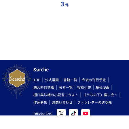
3
件
&arche
TOP
公式漫画
書籍一覧
今後の刊行予定
購入特典情報
著者一覧
投稿小説
投稿漫画
樋口美沙緒の小説書こうよ！
《うちの子》推し会！
作家募集
お問い合わせ
ファンレターの送り先
Official SNS