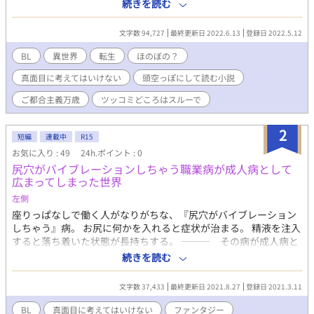
ラックに撥ねられ、気づいたら赤ん坊に転生していた。 神様、腐
続きを読む
神様、ありがとうございます。 壁に生まれ変わることはできませ
んでしたが、私の生まれ変わったこの世界、はっきり言って最&高
文字数 94,727
最終更新日 2022.6.13
登録日 2022.5.12
です。 ※本編完結しました。 ※不定期更新です
BL
異世界
転生
ほのぼの？
真面目に考えてはいけない
頭空っぽにして読む小説
ご都合主義万歳
ツッコミどころはスルーで
2
短編
連載中
R15
お気に入り : 49
24h.ポイント : 0
尻穴がバイブレーションしちゃう職業病が成人病として
広まってしまった世界
左側
座りっぱなしで働く人がなりがちな、『尻穴がバイブレーション
しちゃう』病。 お尻に何かを入れると症状が治まる。 精液を注入
すると落ち着いた状態が長持ちする。 ――― その病が成人病と
して広まってしまったファンタジー世界のお話。 凸 強面の三十
続きを読む
路兵士団長（ナンディ・マサラー） 凹 若きエリート第二騎士団
副長（モナイ・ヨーナ） 病気の対処療法を依頼しただけのハズ
文字数 37,433
最終更新日 2021.8.27
登録日 2021.3.11
が恋愛的に意識しちゃうチョロい話。 凸 兵士団のスーパールー
キー日本人（ヒトリ・アト 阿斗一人） 凹 癒し系美人第二騎士
BL
真面目に考えてはいけない
ファンタジー