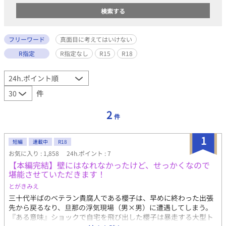
フリーワード
真面目に考えてはいけない
R指定
R指定なし
R15
R18
件
2
件
1
短編
連載中
R18
お気に入り : 1,858
24h.ポイント : 7
【本編完結】壁にはなれなかったけど、せっかくなので
堪能させていただきます！
とがきみえ
三十代半ばのベテラン貴腐人である櫻子は、早めに終わった出張
先から戻るなり、旦那の浮気現場（男×男）に遭遇してしまう。
『ある意味』ショックで自宅を飛び出した櫻子は暴走する大型ト