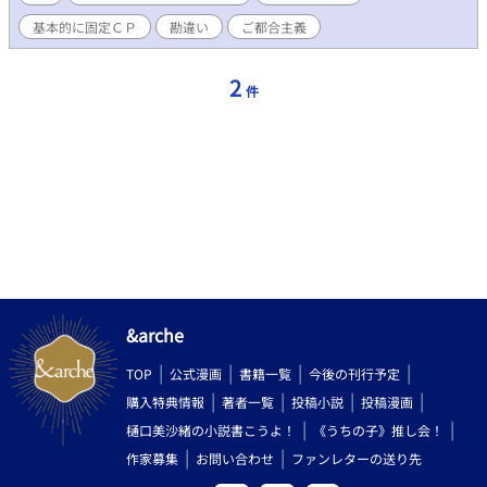
団長（キリ・バイハル） 鬼畜攻めだという誤解と期待をされて
基本的に固定ＣＰ
勘違い
ご都合主義
いる騎士団長が念願の受けが出来るまでの話。 ※ 攻めが登場す
るまでが長引いたので、開き直って別章にしました。 ※ その内
に他カップルの話も掲載する予定。 ※ お尻がブルブル震えるの
2
件
をどーにかしようって話 ※ 思い付いた勢いで書いちゃったので
通常以上に誤字脱字にご容赦ください ※ 付けるべきタグがあれ
ば（地雷避けの為にも）お知らせください
&arche
TOP
公式漫画
書籍一覧
今後の刊行予定
購入特典情報
著者一覧
投稿小説
投稿漫画
樋口美沙緒の小説書こうよ！
《うちの子》推し会！
作家募集
お問い合わせ
ファンレターの送り先