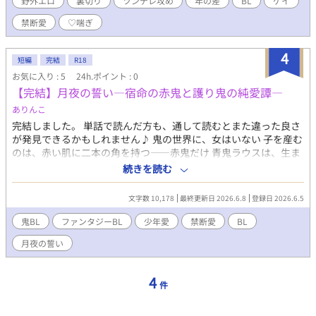
野外エロ
裏切り
ツンデレ攻め
年の差
BL
ゲイ
複雑さ。心理学的リアリティと超自然的幻想の融合。破滅エンド
品。 主要登場人物 拓真（22歳）：表面は不良だが根は優しいツン
でありながら美しい希望で締めくくられる構成。読者の感情と身
禁断愛
♡喘ぎ
デレ青年。実は内部調査員として組織に潜入。家族を失った過去
体の両方に訴える高品質な官能描写。
を背負う。 慎司（35歳）：自然公園の主任研究員。優しく知識豊
富な理想の師匠だが、拓真の正体を知り深く傷つく。 ストーリー
4
短編
完結
R18
展開 新人研修として森林調査を始めた拓真と慎司の師弟関係から
お気に入り : 5
24h.ポイント : 0
物語は始まる。組織の腐敗調査という隠された任務と、慎司への
【完結】月夜の誓い—宿命の赤鬼と護り鬼の純愛譚—
真の愛情の間で苦悩する拓真。告白を遮られ、疑念が芽生え、や
がて裏切り者としての正体が露見する。最終的に真実が明かさ
ありんこ
れ、二人の愛が再確認される感動的な結末。 読者が期待できる要
完結しました。 単話で読んだ方も、通して読むとまた違った良さ
素 多様な野外エロシーン（洞窟・更衣室・テント・滝つぼ・観測
が発見できるかもしれません♪ 鬼の世界に、女はいない 子を産む
小屋・古木の下）、师弟関係の禁断感、サスペンス要素による緊
のは、赤い肌に二本の角を持つ——赤鬼だけ 青鬼ラウスは、生ま
張感、使命と愛情の心理的葛藤、社会派テーマによる読み応え、
れたばかりの美しい赤鬼・レインの「護り鬼」に選ばれた 9年
続きを読む
感動的な和解と真の愛の確認。 独自性・セールスポイント 自然環
間、レインを守りながら、抑えきれない欲望と愛おしさを募らせ
境保護×BL×サスペンスという革新的な組み合わせ。単なる恋愛
る日々。 しかし、10年後レインはラウスの元を去らなければなら
にとどまらず、社会問題に切り込む知的な構成。森林という舞台
文字数 10,178
最終更新日 2026.6.8
登録日 2026.6.5
ない……他の強い鬼の子を孕み、産むために。 全8話の短編で
を活かした美しく多様な愛のシーン。裏切り者という立場による
す。ハッピーエンド。
鬼BL
ファンタジーBL
少年愛
禁断愛
BL
複雑な心理描写。大人の読者に響く品格ある文学性。
月夜の誓い
4
件