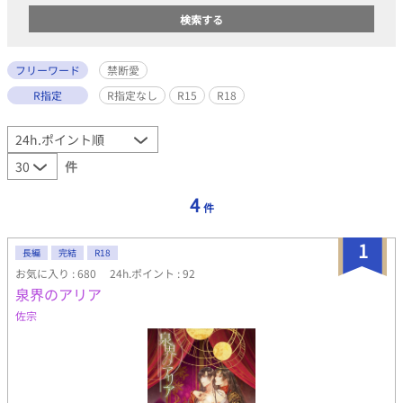
フリーワード
禁断愛
R指定
R指定なし
R15
R18
件
4
件
1
長編
完結
R18
お気に入り : 680
24h.ポイント : 92
泉界のアリア
佐宗