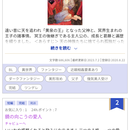
遠い昔に天を追われ「黄泉の王」となった父神と、冥界生まれの
王子の諸事情。 冥王の後継ぎである主人公の、成長と葛藤と遍歴
を綴りました。 ＜あらすじ＞ 天の神族たちに捨てられ孤独だった
冥王は、妃神の忘れ形見・ナシェル王子を溺愛する。 しかし成長
続きを読む
したナシェルは、自分を(性的に)躾けた王への複雑な感情に苦悩
する。 淫らに育てられた憎しみと、冥王の絶大な力を身に受けた
文字数 686,606
最終更新日 2023.7.2
登録日 2020.8.22
いという欲望。 愛憎に揺れるナシェルの行動が、やがて大きな騒
動を生むことになり…。 配下の魔族たちや天の神族も交えて展開
BL
異世界
ファンタジー
近親相姦要素あり
する、厄介な父子関係の行末は？ ――――以下注意書きなど。 ◆
ダークファンタジー
美形攻め
父子
強気美人受け
神族は不老ですが『不死ではない』世界観です。最上位種族とい
うだけで神らしい立派な行動は特にしません。 ギリシャ神話のよ
完結
ツンデレ
うに人間くさくて色々やらかす生身の神々です。 ・BL作品ですが
微NL要素あり。 ・メインは冥王×王子です。深い愛のある攻め×
2
ささくれ美人ツン受け ・途中で、攻めが複数人登場します、脇カ
短編
完結
R18
プも存在します。 ・シリアスで物語後半にかけて描写濃いめ。特
お気に入り : 1
24h.ポイント : 7
に第三部以降エロ多＆激しめです。 ・無理矢理、媚薬、拘束、モ
鏡の向こうの愛人
ブ輪、３Ｐ、道具など。 ・本編四部構成の長編です。 ・完結済の
チャビューヘ
作品をこちら用に直して載せます。 少年期編はこちら↓
https://www.alphapolis.co.jp/novel/701847579/251406114 ※