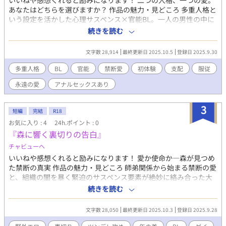
いいねや感想くれると励みになります！ 二つの人格、一つの愛。
主人公は素行不良の青年神です。冒頭ささくれています(グレた原
あなたはどちらを選びますか？ 作品の魅力・見どころ 多重人格と
因は過去編で)。前半、ダークサイドな主人公のBLらしからぬ言動
いう設定を活かした心理サスペンス×官能BL。一人の男性の中に
がある『不謹慎で非常識な』BL作品です。最終的には濃い父子BL
眠る二つの人格「優しいカウンセラー蓮」と「危険な魅力のレ
続きを読む
になります。 神族なので近親タブーは度外視、血縁関係が濃密で
イ」が、純真な美大生悠真を巡って繰り広げる愛の三角関係。記
す。カップリング問題作ですが深い愛情がテーマです。 表
憶を失う蓮と、意図的に現れるレイ、そして両方に惹かれてしま
文字数 28,914
最終更新日 2025.10.5
登録日 2025.9.30
紙:syuka様 ※泉界(せんかい)……黄泉の世界。あの世。泉下(大辞
う悠真の複雑な感情が丁寧に描かれる。 ジャンル特徴・特色 心理
泉より) ハイファンタジー/ダークファンタジー/≠魔王?/魔族/神
スリラー×超自然現象×成人向けBL。古いアパートという閉鎖的
多重人格
BL
官能
禁断愛
初体験
支配
服従
話/死神/近親/暗鬱/退廃/背徳/幻想/耽美/相姦/官能/快楽/美形攻め/
空間で展開される濃密な人間ドラマ。多重人格・転生・霊的存在
永遠の愛
アナルセックスあり
ツンデレ受け/強気受け/鬼畜/プチSM/ドS攻め/ドロドロ/禁断の恋/
という重層的な設定により、現実と幻想の境界が曖昧になる幻想
禁断愛/偏愛/紆余曲折/裏切り/拗らせ愛/NL要素あり
的世界観。段階的にエスカレートする官能描写と、深い心理描写
の絶妙なバランス。 主要登場人物 櫻井蓮（24歳）：穏やかで慈悲
3
短編
完結
R18
深い心理カウンセラー。記憶の欠落に悩む。 レイ：蓮の別人格。
お気に入り : 4
24h.ポイント : 0
カリスマ性があり官能的だが支配的。実は蓮の双子の兄で10歳で
『森に響く裏切りの告白』
死去。 高橋悠真（21歳）：純真で感受性豊かな美大生。家族問題
を抱え蓮にカウンセリングを依頼。 ストーリー展開 取り壊し予定
チャビューヘ
の古いアパートで始まる深夜のカウンセリング。記憶を失う蓮
いいねや感想くれると励みになります！ 愛か使命か―森が見つめ
と、その間に現れる謎の人格レイ。悠真は両方の人格に惹かれな
た禁断の真実 作品の魅力・見どころ 師弟関係から始まる禁断の愛
がらも、次第に隠された真実に近づいていく。過去の犠牲者たち
と、組織の闇を暴く緊迫のサスペンス要素が絶妙に絡み合った大
の霊、悠真の前世の記憶、そして究極の愛の選択へ。 読者が期待
人のBL作品。森林という美しい舞台で繰り広げられる、愛と裏切
続きを読む
できる要素 多様な官能シーン（初体験・人格交代・超自然的背
りの心理戦が読者の心を掴んで離さない。 ジャンル特徴・特色 エ
景）、複雑な心理描写、ミステリー要素、超自然現象、禁断愛、
ロティック・サスペンス。師弟もの×内部調査×自然環境保護と
破滅的美学、感動的なクライマックス。 独自性・セールスポイン
文字数 28,050
最終更新日 2025.10.3
登録日 2025.9.28
いう複層的テーマで、単純な恋愛を超えた社会派BLとしての重厚
ト 多重人格×霊的存在×転生という三重の設定による前例のない
さを持つ。野外での官能シーンと心理的葛藤が見事に調和した作