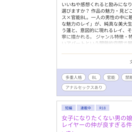
いいねや感想くれると励みになり
選びますか？ 作品の魅力・見ど
ス×官能BL。一人の男性の中に
な魅力のレイ」が、純真な美大
う蓮と、意図的に現れるレイ、
寧に描かれる。 ジャンル特徴・
いアパートという閉鎖的空間で
的存在という重層的な設定によ
段階的にエスカレートする官能描
人物 櫻井蓮（24歳）：穏やか
レイ：蓮の別人格。カリスマ性が
で死去。 高橋悠真（21歳）：
多重人格
BL
官能
禁
ウンセリングを依頼。 ストーリ
アナルセックスあり
のカウンセリング。記憶を失う
人格に惹かれながらも、次第に
霊、悠真の前世の記憶、そして究
官能シーン（初体験・人格交代
短編
連載中
R18
素、超自然現象、禁断愛、破滅的
女子になりたくない男の
スポイント 多重人格×霊的存在
レイヤーの仲が良すぎる
心理学的リアリティと超自然的