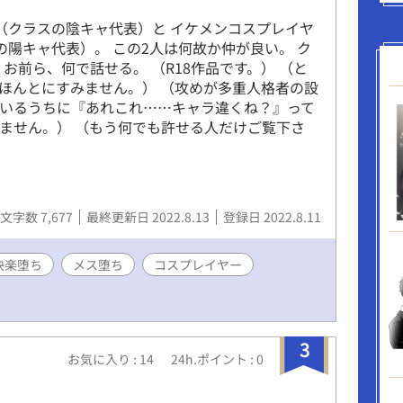
情と身体の両方に訴える高品質な官能描写。
）（クラスの陰キャ代表）と イケメンコスプレイヤ
スの陽キャ代表）。 この2人は何故か仲が良い。 ク
お前ら、何で話せる。 （R18作品です。） （と
ほんとにすみません。） （攻めが多重人格者の設
いるうちに『あれこれ……キャラ違くね？』って
ません。） （もう何でも許せる人だけご覧下さ
文字数 7,677
最終更新日 2022.8.13
登録日 2022.8.11
快楽堕ち
メス堕ち
コスプレイヤー
3
お気に入り : 14
24h.ポイント : 0