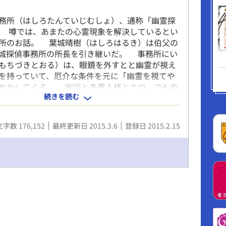
務所（はしろたんていじむしょ）、通称「幽霊探
 噂では、あまたの心霊現象を解決しているとい
所のお話。 葉城晴樹（はしろはるき）は伯父の
城探偵事務所の所長を引き継いだ。 事務所にい
もちづきとおる）は、眼鏡を外すとと幽霊が視え
を持っていて、厄介な条件を元に「幽霊を視てや
めかしてくる。 幽談と多重人格とエロ。でも中
続きを読む
くなくて、気軽に笑ってくれたらいいのにな。っ
仕上がってしまいました。 願いを叶えましょう
書こうとして手詰まりΣ(ﾟдﾟlll)…コメディーか
文字数 176,152
最終更新日 2015.3.6
登録日 2015.2.15
はちと失敗かもかも。