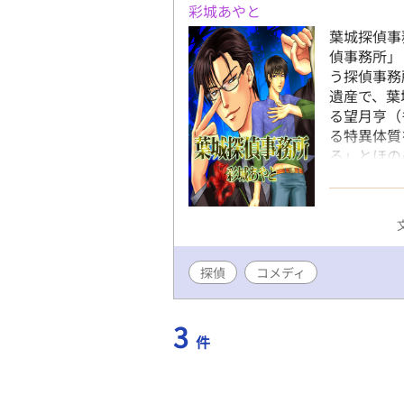
彩城あやと
葉城探偵事
偵事務所」
う探偵事務
遺産で、葉
る望月亨（
る特異体質
る」とほの
途半端に怖
て作品に
は恋愛重視に
ら離れたの
探偵
コメディ
3
件