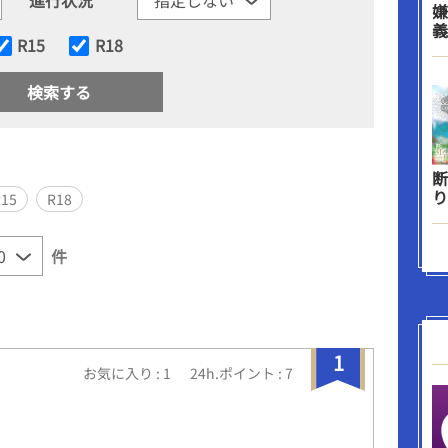
嫌
義
R15
R18
断
り
R15
R18
件
1
お気に入り : 1
24h.ポイント : 7