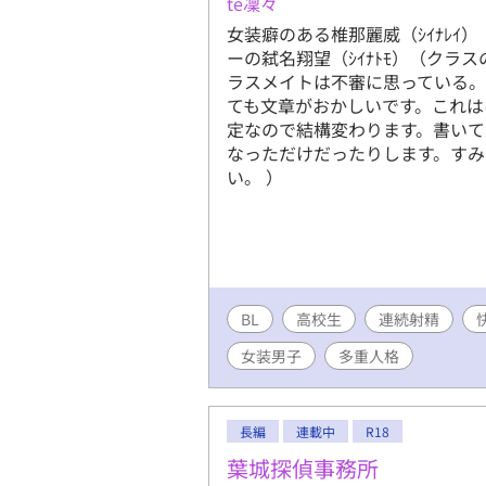
te凜々
締めくくられる構成。読者の感
女装癖のある椎那麗威（ｼｲﾅﾚｲ
ーの弑名翔望（ｼｲﾅﾄﾓ）（クラ
ラスメイトは不審に思っている。 
ても文章がおかしいです。これは
定なので結構変わります。書いて
なっただけだったりします。すみ
い。 ）
BL
高校生
連続射精
女装男子
多重人格
長編
連載中
R18
葉城探偵事務所