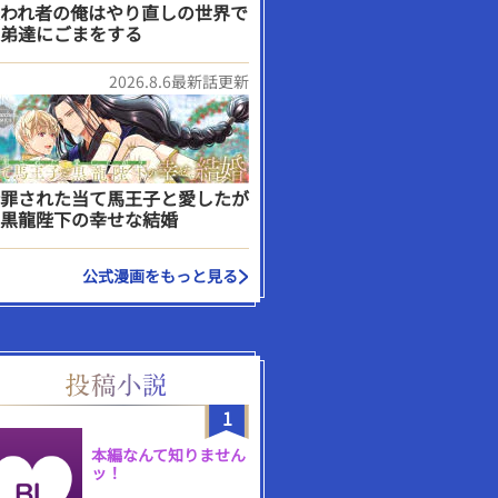
われ者の俺はやり直しの世界で
弟達にごまをする
2026.8.6最新話更新
罪された当て馬王子と愛したが
黒龍陛下の幸せな結婚
公式漫画をもっと見る
1
本編なんて知りません
ッ！