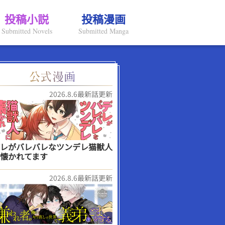
投稿小説
投稿漫画
Submitted Novels
Submitted Manga
2026.8.6最新話更新
レがバレバレなツンデレ猫獣人
懐かれてます
2026.8.6最新話更新