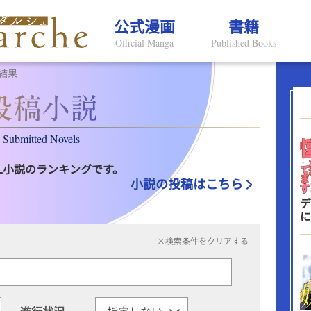
公式漫画
書籍
Official Manga
Published Books
結果
Submitted Novels
L小説のランキングです。
小説の投稿はこちら
デ
に
×検索条件をクリアする
進行状況