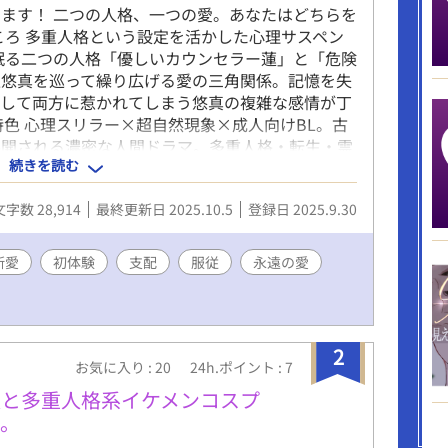
ます！ 二つの人格、一つの愛。あなたはどちらを
ころ 多重人格という設定を活かした心理サスペン
眠る二つの人格「優しいカウンセラー蓮」と「危険
生悠真を巡って繰り広げる愛の三角関係。記憶を失
そして両方に惹かれてしまう悠真の複雑な感情が丁
特色 心理スリラー×超自然現象×成人向けBL。古
展開される濃密な人間ドラマ。多重人格・転生・霊
続きを読む
り、現実と幻想の境界が曖昧になる幻想的世界観。
写と、深い心理描写の絶妙なバランス。 主要登場
文字数 28,914
最終更新日 2025.10.5
登録日 2025.9.30
で慈悲深い心理カウンセラー。記憶の欠落に悩む。
あり官能的だが支配的。実は蓮の双子の兄で10歳
純真で感受性豊かな美大生。家族問題を抱え蓮にカ
断愛
初体験
支配
服従
永遠の愛
ー展開 取り壊し予定の古いアパートで始まる深夜
蓮と、その間に現れる謎の人格レイ。悠真は両方の
隠された真実に近づいていく。過去の犠牲者たちの
極の愛の選択へ。 読者が期待できる要素 多様な
2
・超自然的背景）、複雑な心理描写、ミステリー要
お気に入り : 20
24h.ポイント : 7
美学、感動的なクライマックス。 独自性・セール
娘と多重人格系イケメンコスプ
×転生という三重の設定による前例のない複雑さ。
件。
幻想の融合。破滅エンドでありながら美しい希望で