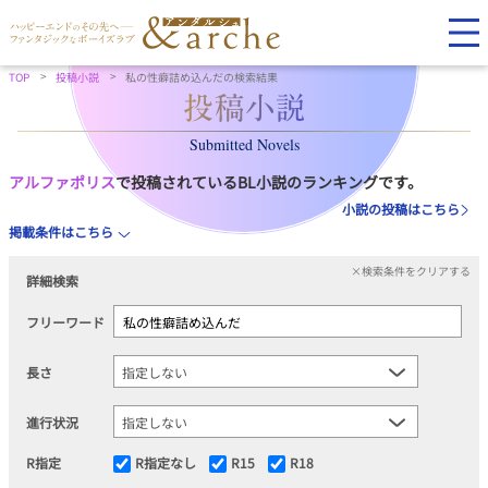
TOP
投稿小説
私の性癖詰め込んだの検索結果
Submitted Novels
アルファポリス
で投稿されているBL小説のランキングです。
小説の投稿はこちら
掲載条件はこちら
×検索条件をクリアする
詳細検索
フリーワード
長さ
進行状況
R指定
R指定なし
R15
R18