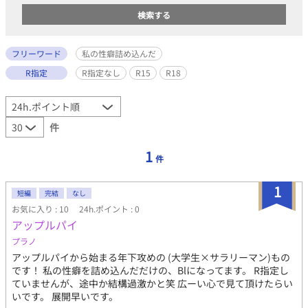
フリーワード
私の性癖詰め込んだ
R指定
R指定なし
R15
R18
件
1
件
1
短編
完結
なし
お気に入り : 10
24h.ポイント : 0
アップルパイ
プラノ
アップルパイから始まる年下攻めの (大学生×サラリーマン)もの
です！ 私の性癖を詰め込んだだけの、Blになってます。 R指定し
ていませんが、途中か結構過激かと笑 広ーい心で見て頂けたらい
いです。 展開早いです。