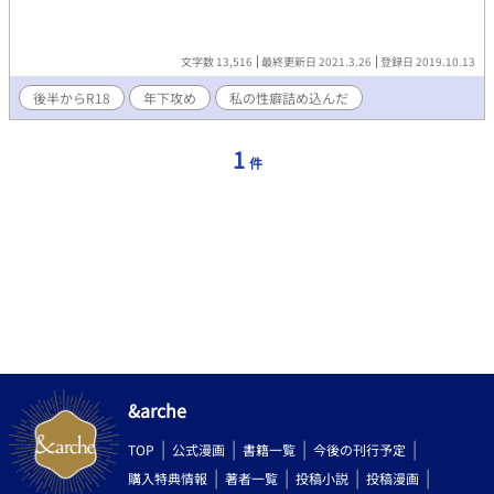
文字数 13,516
最終更新日 2021.3.26
登録日 2019.10.13
後半からR18
年下攻め
私の性癖詰め込んだ
1
件
&arche
TOP
公式漫画
書籍一覧
今後の刊行予定
購入特典情報
著者一覧
投稿小説
投稿漫画