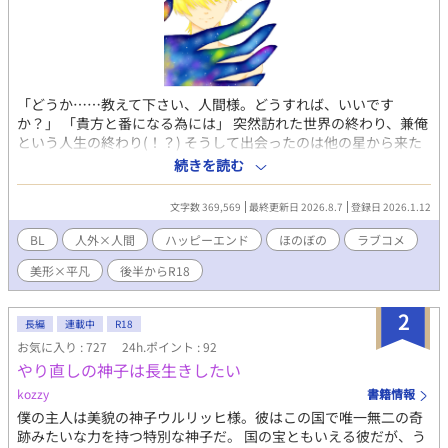
「どうか……教えて下さい、人間様。どうすれば、いいです
か？」 「貴方と番になる為には」 突然訪れた世界の終わり、兼俺
という人生の終わり(！？) そうして出会ったのは他の星から来た
と言う異星人。見た目は人間、それもいわゆるイケメン。けれど
続きを読む
も、その長身のほとんどを覆い隠しているコートの裾から這い出
ていて黒い手は、俺一人くらいハムスターのごとく握り込んでし
文字数 369,569
最終更新日 2026.8.7
登録日 2026.1.12
まえそうで。 「貴方が、カイト様が好きです！ 貴方の番になり
たいんです！！」 限られた交流期間。向けられる真っ直ぐな想い
BL
人外×人間
ハッピーエンド
ほのぼの
ラブコメ
につい応えたくなってしまうのは、その瞳に魅入られてしまって
美形×平凡
後半からR18
いるから？ 彼の熱意が新鮮だからか？ 「っ……じゃ、じゃ
あ……少し、試してみるか……？」 「その……それっぽいこ
と……？ ……お前としてみて、俺が……嫌じゃないか、試して
2
長編
連載中
R18
みるっていうか……」 創作BL、人外×人間。 【後半のお話に、一
お気に入り : 727
24h.ポイント : 92
部性的な描写を含むものがあります。R18指定のお話にはタイト
やり直しの神子は長生きしたい
ルに★を付けます。】
kozzy
書籍情報
僕の主人は美貌の神子ウルリッヒ様。彼はこの国で唯一無二の奇
跡みたいな力を持つ特別な神子だ。 国の宝ともいえる彼だが、う