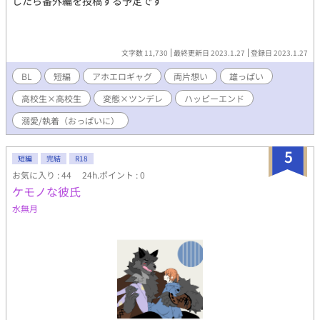
したら番外編を投稿する予定です
文字数 11,730
最終更新日 2023.1.27
登録日 2023.1.27
BL
短編
アホエロギャグ
両片想い
雄っぱい
高校生×高校生
変態×ツンデレ
ハッピーエンド
溺愛/執着（おっぱいに）
5
短編
完結
R18
お気に入り : 44
24h.ポイント : 0
ケモノな彼氏
水無月