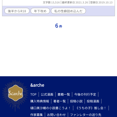
文字数 13,516
最終更新日 2021.3.26
登録日 2019.10.13
後半からR18
年下攻め
私の性癖詰め込んだ
6
件
&arche
TOP
公式漫画
書籍一覧
今後の刊行予定
購入特典情報
著者一覧
投稿小説
投稿漫画
樋口美沙緒の小説書こうよ！
《うちの子》推し会！
作家募集
お問い合わせ
ファンレターの送り先