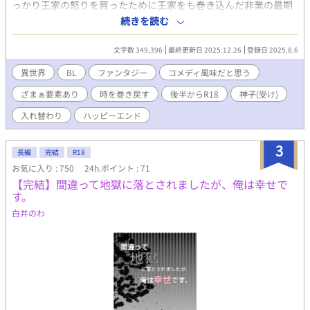
っかり王家の怒りを買ったために王家をも巻き込んだ非業の最期
を迎えることになる。 けれど主人はその奇跡のような力で、最後
続きを読む
の最後に僕を死の淵から助けてくれたのだ。 ウルリッヒ様が救っ
てくださった命…大切にしなければ…と思ったら。 なんのこっち
文字数 349,396
最終更新日 2025.12.26
登録日 2025.8.6
ゃー！ 目が覚めた僕は主人で主人は僕で。そのうえ悲劇のきっか
けとなった三年前にさかのぼってて。 そうして僕たちは入れ代わ
異世界
BL
ファンタジー
コメディ風味だと思う
りの人生をやり直すことになる。 青春と恋と…そして時々仕返し
ざまぁ要素あり
時を巻き戻す
後半からR18
神子(受け)
と。
入れ替わり
ハッピーエンド
3
長編
完結
R18
お気に入り : 750
24h.ポイント : 71
【完結】間違って地獄に落とされましたが、俺は幸せで
す。
白井のわ