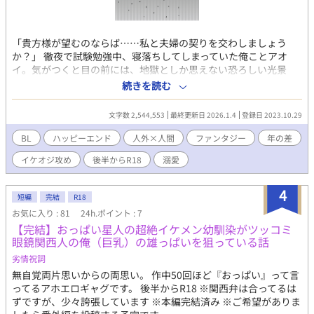
「貴方様が望むのならば……私と夫婦の契りを交わしましょう
か？」 徹夜で試験勉強中、寝落ちしてしまっていた俺ことアオ
イ。気がつくと目の前には、地獄としか思えない恐ろしい光景
が。戸惑う俺に、優しく声をかけてくれたのは、黒い執事服を纏
続きを読む
った紳士だった。 え、ホントに地獄？ しかも、俺、死んじゃっ
たの？ 突然の事態に、不安と恐怖で泣き叫んでいた俺の背を撫
文字数 2,544,553
最終更新日 2026.1.4
登録日 2023.10.29
で、落ち着かせてくれた紳士ことバアルさん。涙やら何やらでぐ
ちゃぐちゃになった頬まで、ハンカチで拭ってくれた。本人曰
BL
ハッピーエンド
人外×人間
ファンタジー
年の差
く、悪魔とのことだが、スゴく親切な方としか思えない。 たとえ
イケオジ攻め
後半からR18
溺愛
彼の額から触覚が生えていようが、背中から半透明な羽が生えて
いようが、そんなのは些細な問題だ。だって顔は、全体の八割く
らいは人間だから！ 四、五十代くらいの真っ白な髭とオールバ
4
短編
完結
R18
ックが似合っている、渋めのカッコいいオジ様なんだから！！ 見
お気に入り : 81
24h.ポイント : 7
知らぬ世界で一人ぼっちになった俺に突然出来た、カッコよくて
【完結】おっぱい星人の超絶イケメン幼馴染がツッコミ
頼もしいお世話係兼同居人……のハズが。あれよあれよと恋人を
眼鏡関西人の俺（巨乳）の雄っぱいを狙っている話
すっ飛ばして夫婦の契り？ 更には、その先も？ キスもまだな
のに、エッチなのはいけないと思います！ 【後半のお話に、一部
劣情祝詞
性的な描写を含むものがあります。R18指定のお話にはタイトル
無自覚両片思いからの両思い。 作中50回ほど『おっぱい』って言
に★を付けます。】
ってるアホエロギャグです。 後半からR18 ※関西弁は合ってるは
ずですが、少々誇張しています ※本編完結済み ※ご希望がありま