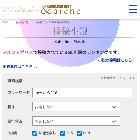
TOP
投稿小説
後半からR18の検索結果
Submitted Novels
アルファポリス
で投稿されているBL小説のランキングです。
小説の投稿はこちら
掲載条件はこちら
×検索条件をクリアする
詳細検索
フリーワード
長さ
進行状況
R指定
R指定なし
R15
R18