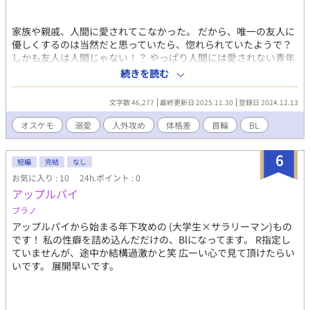
家族や親戚、人間に愛されてこなかった。 だから、唯一の友人に
優しくするのは当然だと思っていたら、惚れられていたようで？
しかも友人は人間じゃない！？ やっぱり人間には愛されない青年
と、毛布を上回るモフモフな友人の物語。 ※注意 攻めが人外なの
続きを読む
で、ディープ過ぎるキスや強引なところもあります。 表紙の黒い
モフモフは初めは人の姿ですが、中盤で正体を明かします。それ
文字数 46,277
最終更新日 2025.11.30
登録日 2024.12.13
からはずっとモフモフしてます。 寒い中、前半はキャンプしてま
す。後半からR18です。 タクト→好き好き大好き。わんわん！
オスケモ
溺愛
人外攻め
体格差
首輪
BL
苺 →ちょ、ちょっと待って！ 人間じゃないの！？
6
短編
完結
なし
お気に入り : 10
24h.ポイント : 0
アップルパイ
プラノ
アップルパイから始まる年下攻めの (大学生×サラリーマン)もの
です！ 私の性癖を詰め込んだだけの、Blになってます。 R指定し
ていませんが、途中か結構過激かと笑 広ーい心で見て頂けたらい
いです。 展開早いです。