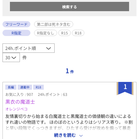
フリーワード
第二部は死ネタ含む
R指定
R指定なし
R15
R18
件
1
件
1
長編
連載中
R18
お気に入り : 907
24h.ポイント : 63
黒衣の魔道士
オレンジペコ
友情裏切りから始まる白魔道士と黒魔道士の価値観の違いによる
すれ違いの物語です。 ほのぼのというよりはシリアス寄り。 ※割
と早い段階でくっつきますが、ひたすら受けが攻めを煽って暴走
させては痛い目に合う…そんな作品だと思います。他の作品とは
続きを読む