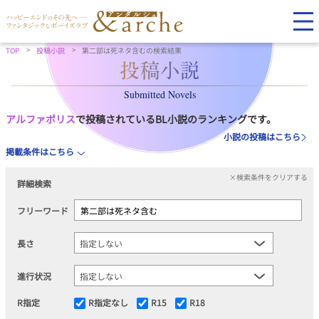
TOP
投稿小説
第二部は死ネタ含むの検索結果
Submitted Novels
アルファポリス
で投稿されているBL小説のランキングです。
小説の投稿はこちら
掲載条件はこちら
×検索条件をクリアする
詳細検索
フリーワード
長さ
進行状況
R指定
R指定なし
R15
R18