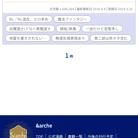
違ってRはガッツリめ。処女作故に個人的な趣味を詰め込んだ作品
となっております。 ※ある意味調教物語なので、行為は段々エス
文字数 1,646,364
最終更新日 2020.9.4
登録日 2019.3.21
カレートします。それを踏まえた上で何でも大丈夫な方のみお読
みください。 ※話の都合上一部NLシーン、一部3Pシーンも含まれ
BL／NL混在、エロ多め
魔法ファンタジー
ます。その他、無理矢理シーンや女装シーン、後半に向かって玩
白魔道士(ドS)×黒魔道士
嫉妬/執着
一途だけど変態多し
具責め等色々含まれますので、地雷があった場合は速やかにブラ
ウザバックしていただけますよう宜しくお願い致します。 諸々自
地雷を書ききれない…
無理矢理表現あり
第二部は死ネタ含む
己防衛してください(>人<;) ※第二部の前半部分が第一部導入部と
時系列が被るためちょっと読みにくいですがどうかお許し下さ
い。 第二部はソレーユのお話で、騎士×皇太子メインとなりま
1
件
す。初っ端に死ネタがありますので苦手な方はご注意ください。
※Pixiv様で第一部（全156話＋番外3話）公開済み。b-Love様で
第二部（ソレーユ物語全52話＋番外20話）まで公開済みです。 こ
ちらに持ってくるにあたり少し見直して手直ししています。 宜し
くお願いしますm(_ _)m
&arche
TOP
公式漫画
書籍一覧
今後の刊行予定