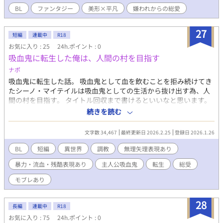
BL
ファンタジー
美形×平凡
嫌われからの総愛
27
短編
連載中
R18
お気に入り : 25
24h.ポイント : 0
吸血鬼に転生した俺は、人間の村を目指す
ナポ
吸血鬼に転生した話。 吸血鬼として血を飲むことを拒み続けてき
たシーノ・マイテイルは吸血鬼としての生活から抜け出す為、人
間の村を目指す。 タイトル回収まで書けるといいなと思います。
※モブレあり 無理矢理なエッ あり。 固定CPにするか迷い中 話の
続きを読む
流れが思った通りに行かない気がするので、多々おかしな所が出
てきそうです。 申し訳ありません。気長にお付き合い頂けると嬉
文字数 34,467
最終更新日 2026.2.25
登録日 2026.1.26
しいです。
BL
短編
異世界
調教
無理矢理表現あり
暴力・流血・残酷表現あり
主人公吸血鬼
転生
総受
モブレあり
28
長編
連載中
R18
お気に入り : 75
24h.ポイント : 0