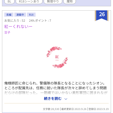
BL
R18シーンあり
無理やり
魔物
26
長編
連載中
R18
お気に入り : 52
24h.ポイント : 7
紅ーくれないー
豆子
俺様師匠に命じられ、警備隊の隊長となることになったシオン。
ところが配属先は、任務に就いた隊長が次々と辞めてしまう問題
だらけの部隊だった。 一筋縄ではいかない美形軍団に囲まれなが
らも、奮闘する。 コメディ時々シリアス ※流血表現あり ※後に無
続きを読む
理矢理表現あり
文字数 28,530
最終更新日 2023.9.26
登録日 2023.9.19