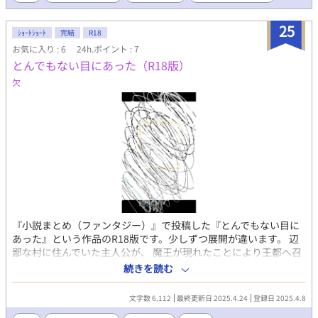
25
ｼｮｰﾄｼｮｰﾄ
完結
R18
お気に入り : 6
24h.ポイント : 7
とんでもない目にあった（R18版）
欠
『小説まとめ（ファンタジー）』で投稿した『とんでもない目に
あった』という作品のR18版です。少しずつ展開が違います。 辺
鄙な村に住んでいた主人公が、 魔王が現れたことにより王都へ召
集され、最前線に送られる話。 ＊＊＊ ⚠︎無理矢理表現あります。
続きを読む
⚠︎魔物×主人公もあり。 人（男）×主人公も。 ⚠︎ハッピーエン
ドとは言い難い内容です。 読んで頂ける場合は上記を踏まえて、
文字数 6,112
最終更新日 2025.4.24
登録日 2025.4.8
お読み頂けますよう、よろしくお願い致します。