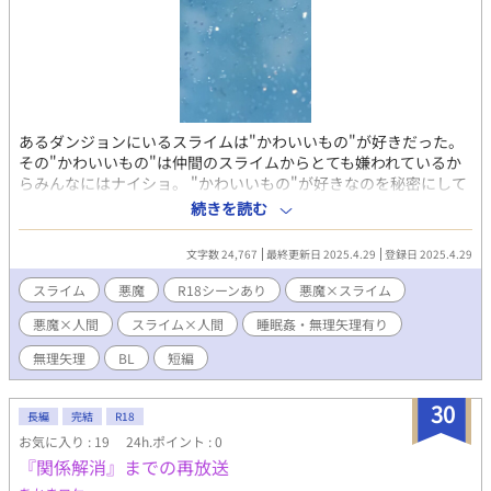
あるダンジョンにいるスライムは"かわいいもの"が好きだった。
その"かわいいもの"は仲間のスライムからとても嫌われているか
らみんなにはナイショ。 "かわいいもの"が好きなのを秘密にして
いたスライムの元に、ある日、悪魔がいきなり現れて...！？ 悪魔
続きを読む
からの一方的なペット宣言。 なすすべなく連れていかれるスライ
ム。 ーーーその悪魔から受けた歓迎のせいでスライムのなかで
文字数 24,767
最終更新日 2025.4.29
登録日 2025.4.29
の"ニンゲン"への誤解が進んでいく物語。 ＊＊＊ ⚠︎小説のタグを
ご確認頂いた上で、お読みくださいますようお願い致します。 ⚠︎
スライム
悪魔
R18シーンあり
悪魔×スライム
悪魔×スライム、悪魔×人間、スライム×人間、R18シーンや無
悪魔×人間
スライム×人間
睡眠姦・無理矢理有り
理矢理表現あり、など要素がてんこ盛りです。 ⚠︎全体的にR18シ
ーンだらけです。ご了承下さい。 随時、加筆修正すると思います
無理矢理
BL
短編
m(__)m 最後までお読み頂きありがとうございました。
30
長編
完結
R18
お気に入り : 19
24h.ポイント : 0
『関係解消』までの再放送