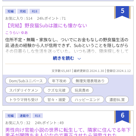
人の視点です。 お布団シーンは予告なしに突然、うっかりあり
5
ます。 ★世界観は拙著『巨人族の1/3の花嫁』から連なります。一
短編
完結
R18
番最初の話から百年ほど経過。舞台は瓢箪型の大陸を持つ異世
お気に入り : 514
24h.ポイント : 71
界。（アメイ・ジア民の寿命は大体百五十年〜二百年）魔法あ
【完結】野良猫Subは誰にも懐かない
り、剣あり、文明格差ありです。平等の神ガルド神が統べる世界
こうらい ゆあ
『アメイ・ジア』では、男女平等のため赤子の実が宿る『宿り
木』がありますが、一部の人は男女問わず腹に実が宿る『腹実
住所不定・無職・家族なし、ついでにお金もなしの野良猫生活の
（はらみ）』として、赤子を体内で孕むことができます。 話は
凪 過去の経験から人が信用できず、Subということを隠しながら
『巨人族の1/3の花嫁』から『婚約破棄王子は魔獣の子を孕む』を
その日暮らしな生活を送っていた。 いつも通り、寝床探しをして
経て『召喚先は腕の中』『異世界の妖精が世界樹の渡里（わた
いた凪の前に、見知らぬ青年があらわれる 一晩の寝床だと思って
続きを読む
り）に巻き込まれ、この世界の第三皇子に惚れ込まれて護衛剣士
いたはずが、彼は避け続けていたDomで… タイトルに＊の入って
になりました』の最後あたりのシーンとリンクはします。しかし
いる分はエロシーン有です。 過去編だとレイプなどもありますの
文字数 65,887
最終更新日 2024.1.30
登録日 2024.1.12
単体でも大事はありません。（結構脇役なので）独自のBLファン
で、苦手な方はご注意ください。
タジー世界観をお楽しみいただけたら幸いです。 ★小説家になろ
Dom/Subユニバース
年下攻め
無理矢理表現あり
うからは撤退予定です★
スパダリイケメン
クズな元彼
玩具責め
トラウマ持ち受け
甘々・溺愛
ハッピーエンド
濃密BL賞
6
短編
連載中
R18
お気に入り : 32
24h.ポイント : 49
男性向け官能小説の世界に転生して、隣家に住んでる年下
男子が闇堕ち主人公なので更正させたら溺愛された