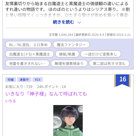
友情裏切りから始まる白魔道士と黒魔道士の価値観の違いによる
すれ違いの物語です。 ほのぼのというよりはシリアス寄り。 ※割
と早い段階でくっつきますが、ひたすら受けが攻めを煽って暴走
させては痛い目に合う…そんな作品だと思います。他の作品とは
続きを読む
違ってRはガッツリめ。処女作故に個人的な趣味を詰め込んだ作品
となっております。 ※ある意味調教物語なので、行為は段々エス
文字数 1,646,364
最終更新日 2020.9.4
登録日 2019.3.21
カレートします。それを踏まえた上で何でも大丈夫な方のみお読
みください。 ※話の都合上一部NLシーン、一部3Pシーンも含まれ
BL／NL混在、エロ多め
魔法ファンタジー
ます。その他、無理矢理シーンや女装シーン、後半に向かって玩
白魔道士(ドS)×黒魔道士
嫉妬/執着
一途だけど変態多し
具責め等色々含まれますので、地雷があった場合は速やかにブラ
ウザバックしていただけますよう宜しくお願い致します。 諸々自
地雷を書ききれない…
無理矢理表現あり
第二部は死ネタ含む
己防衛してください(>人<;) ※第二部の前半部分が第一部導入部と
時系列が被るためちょっと読みにくいですがどうかお許し下さ
16
い。 第二部はソレーユのお話で、騎士×皇太子メインとなりま
短編
連載中
R18
す。初っ端に死ネタがありますので苦手な方はご注意ください。
お気に入り : 739
24h.ポイント : 14
※Pixiv様で第一部（全156話＋番外3話）公開済み。b-Love様で
いきなり「神子様」なんて呼ばれても
第二部（ソレーユ物語全52話＋番外20話）まで公開済みです。 こ
いちる
ちらに持ってくるにあたり少し見直して手直ししています。 宜し
くお願いしますm(_ _)m