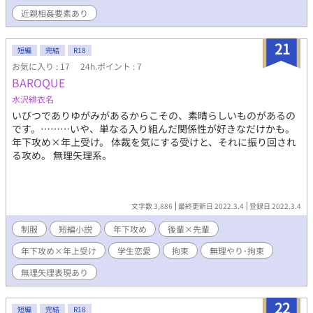
まれながら生きる事を諦めた時、アンティジェリア王国第３王子
近親相姦要素あり
妃セス(冒険者レノ)と出会い、その仲間たちに心が救われてい
く。一度生き別れたイオとの再会を果たすお話
21
短編
完結
R18
お気に入り : 17
24h.ポイント : 7
BAROQUE
水沢緋衣名
いびつでありゆがみがあるからこその、素晴らしいものがあるの
です。………いや、単なる入り組んだ関係性が好きなだけかも。
年下攻め×年上受け。 体裁を気にする受けと、それに振り回され
る攻め。 無理矢理系。
文字数 3,886
最終更新日 2022.3.4
登録日 2022.3.4
制服
短編小説
年下攻め
後輩×先輩
年下攻め×年上受け
学生恋愛
拘束
無理やり･拘束
無理矢理表現あり
22
短編
完結
R18