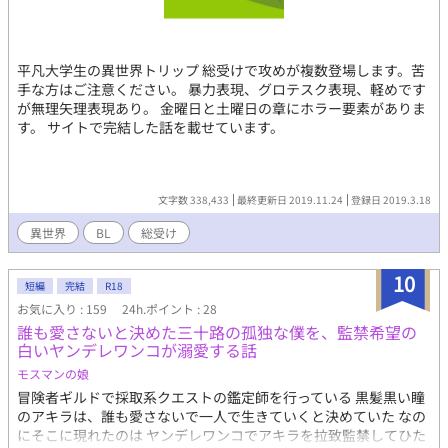
平凡大学生の異世界トリップ 総受けで攻めが複数登場します。苦
手な方はご注意ください。 暴力表現、グロテスク表現、軽めです
が無理矢理表現あり。 金曜日と土曜日の章にホラー要素がありま
す。 サイトで完結した話を載せています。
文字数 338,433
最終更新日 2019.11.24
登録日 2019.3.18
異世界
BL
総受け
10
短編
完結
R18
お気に入り : 159
24h.ポイント : 28
誰も愛さないと決めた三十路の孤独な僕を、監禁希望の
白いヤンデレワンコが溺愛する話
モスマンの娘
冒険者ギルドで採取系クエストの鑑定師を行っている 黒髪黒い瞳
のアキラは、誰も愛さないで一人で生きていくと決めていた なの
にそこに現れたのは ヤンデレワンコでアキラを拉致監禁してひた