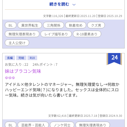
今世の記憶を失った主人公が、自分は周りの事が何も分からない
続きを読む
のに周りは自分の事を知っている状況でなんとか記憶を戻して世
界に馴染もうとするお話です。ソシャゲの世界としか思えない世
文字数 116,326
最終更新日 2025.11.20
登録日 2025.10.29
界で能力者の集まった組織のマスターとして助手になってくれた
人物と共に奮闘しますが、転生を自覚する前に助手だった食えな
BL
異世界転生
三角関係
執着攻め
クズ男
い人物の動きと考えが読めずに苦悩していきます。 超能力のよう
無理矢理表現あり
レイプ描写あり
R-18要素あり
な不思議な力が使える人がいて、人を襲う魔物がいる現代日本の
ようで現代日本ではない世界が舞台です。 ※同意のない性行為や
主人公受け
暴力行為、精神を脅かす描写があります。 ※終わりはあまり救い
がありません。
24
長編
完結
R18
お気に入り : 22
24h.ポイント : 7
妹はブラコン気味
ゆゆゆ
アイドル×他タレントのマネージャー。無理矢理愛なし→何故か
ハッピーエンド気味(？)になりました。セックスは全体的にスロ
ー気味。続きは気が向いたら書いてます。
文字数 62,416
最終更新日 2025.7.18
登録日 2024.9.30
BL
芸能界・芸能人
ノンケ同士
無理矢理表現あり