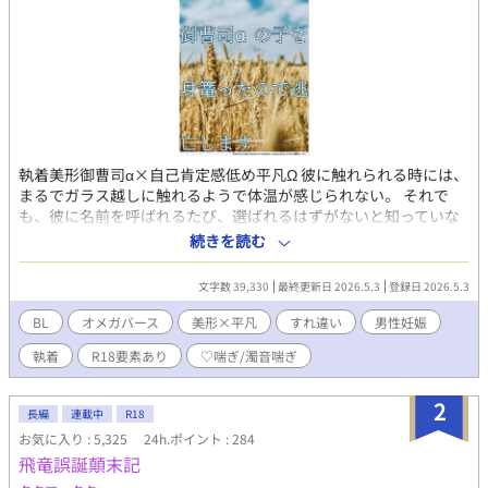
執着美形御曹司α×自己肯定感低め平凡Ω 彼に触れられる時には、
まるでガラス越しに触れるようで体温が感じられない。 それで
も、彼に名前を呼ばれるたび、選ばれるはずがないと知っていな
がら、淡い期待に縋ってしまう自分が世界一醜く思えてしまう。
続きを読む
大好きだった、心から愛していたんだ。 しかし、それは祝福され
ない愛で、 1秒ごとに、好きという想いが痛みに変わる恋《呪
文字数 39,330
最終更新日 2026.5.3
登録日 2026.5.3
い》だった。 僕の好きな人には将来誓い合った婚約者(Ω)がい
る。好きな人の恋を一番近くで応援しよう。そうすれば、いつか
BL
オメガバース
美形×平凡
すれ違い
男性妊娠
彼が結婚したとしても、僕は便利な使用人としてずっと傍にいら
執着
R18要素あり
♡喘ぎ/濁音喘ぎ
れるはずだから。 この関係を壊さないために、完璧な脇役を演じ
ることに決めたのに。 その5日後、僕は彼と番契約をしてしまう
のだった。 ⚠️注意⚠️ ※男性妊娠表現あり(子が出てきます) ※R-18
2
長編
連載中
R18
(♡喘ぎ、濁点喘ぎ、プロローグに無理矢理表現あり) ※この物語
お気に入り : 5,325
24h.ポイント : 284
はフィクションです
飛竜誤誕顛末記