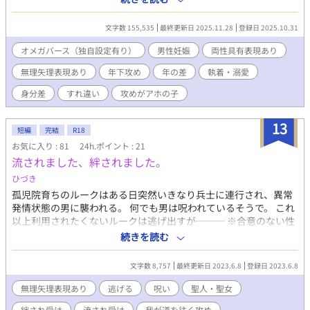
憫系苦労人むちむち年上受けのオメガバース(独自設定多め)。フ
ェロモンの概念がまだ見つかって無い時代、ファンタジー近代国
文字数 155,535
最終更新日 2025.11.28
登録日 2025.10.31
家の軍人BL。 ◼︎男性妊娠・両性具有表現あり。 ◼︎帝国陸軍兵站司
令部のロルフ・ケラー少佐は、問題児アルファの『再教育係』と
オメガバース（独自設定有り）
男性妊娠
両性具有表現あり
して上流階級出身の少尉ヴィルを受け持つことに。昇進を餌にさ
無理矢理表現あり
年下攻め
年の差
執着・溺愛
れ渋々引き受けた結果、性格は素直で真面目だが行動力と直感だ
けで突っ走るヴィルに振り回される羽目になる。勝手に他課に出
身分差
すれ違い
攻めがアホの子
入りし、よその将校に楯突き、高級茶器を持ち込み、なぜかやた
らと懐いてくるヴィルに頭を抱え、胃を痛めつつどうにか手綱を
13
握る日々。そんな折、ロルフは突然オメガに転化してしまい、混
短編
完結
R18
乱の中でヴィルから「つがい」にされる。何もかも一変した状況
お気に入り : 81
24h.ポイント : 21
を受け入れられないロルフだったが、抵抗虚しく次第に追い詰め
流されました、絆されました。
られていく…。 ◼︎着痩せする細マッチョ×最近腹筋が埋もれそう
ひづき
ながっしり系。 ◼︎全31話 ※付きはすけべ。 ◼︎非同意での行為描
写があります。ご注意ください。
孤児院育ちのルークはある日突然いきなり兵士に連行され、異常
発情状態の男に襲われる。 何でも男は呪われているそうで。 これ
以上利用されたくないルークは逃げ出すが─── ※合意のない性
行為があります。 ※冒頭から喘いでます。 ※シリアス、迷子。 ※
続きを読む
悲惨さ、迷子。
文字数 8,757
最終更新日 2023.6.8
登録日 2023.6.8
無理矢理表現あり
逃げる
呪い
聖人・聖女
絆され受け
流され受け
我が道を往く攻め