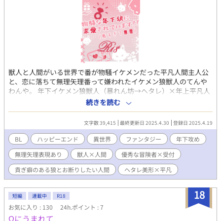
獣人と人間がいる世界で番が物騒イケメンだった平凡人間主人公
と、恋に落ちて無理矢理番って嫌われたイケメン狼獣人のてんや
わんや。 年下イケメン狼獣人（暴れん坊→ヘタレ）×年上平凡人
間（チョロい） ※無理矢理表現があるので苦手な人はご注意くだ
続きを読む
さい。 もともとムーンライトノベルズ様で掲載しているもので
す。 タイトルに※がついている話はいやらしいことをしていま
文字数 39,415
最終更新日 2025.4.30
登録日 2025.4.19
す。 予約投稿登録済み。４話以降毎朝７時更新。
BL
ハッピーエンド
異世界
ファンタジー
年下攻め
無理矢理表現あり
獣人×人間
優秀な冒険者×受付
貢ぎ癖のある狼とお断りしたい人間
ヘタレ美形×平凡
18
短編
連載中
R18
お気に入り : 130
24h.ポイント : 7
Ωにうまれて