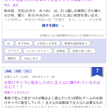
雫谷 美月
和木田 光生(わきた みつお) は、引っ越しの挨拶にきた隣人
の少年、闇川 冬斗(やみかわ ふゆと)に会い前世を思い出す。
この世界は、男性向け官能小説「淫魔王 冬斗」シリーズの世界
で、冬斗は原作通りなら光生の母と姉を毒牙にかけてしまう。光
続きを読む
生は、母と姉を守るためにまだ幼い冬斗を更正させようと積極的
に遊びに誘い仲良くなる。一年後、冬斗は外国に引っ越してしま
文字数 41,526
最終更新日 2025.11.8
登録日 2025.10.27
う。時は流れ、大学生になった光生の前に、成長した冬斗が現れ
る。 ※エロシーンがある話には「※」マークをつけてます。 官能
BL
年下攻め
大学生×大学生
無理矢理表現あり
小説の鬼畜主人公にならなかった美形(攻め)×ゲームが好きな地
ラブラブ
ハッピーエンド？
幼馴染
官能小説っぽい
味な大学生(受け) ムーンライトノベルズから転載です。
濃密BL
中出しあり
7
長編
完結
なし
お気に入り : 1,406
24h.ポイント : 49
お助けキャラに転生したのに主人公に嫌われているのは
なんで！？
菟圃(うさぎはたけ)
事故で死んで気がつけば俺はよく遊んでいた18禁BLゲームのお助
けキャラに転生していた！ 主人公の幼馴染で主人公に必要なもの
があればお助けアイテムをくれたり、テストの範囲を教えてくれ