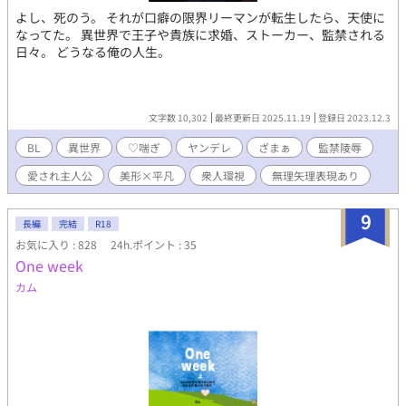
よし、死のう。 それが口癖の限界リーマンが転生したら、天使に
なってた。 異世界で王子や貴族に求婚、ストーカー、監禁される
日々。 どうなる俺の人生。
文字数 10,302
最終更新日 2025.11.19
登録日 2023.12.3
BL
異世界
♡喘ぎ
ヤンデレ
ざまぁ
監禁陵辱
愛され主人公
美形×平凡
衆人環視
無理矢理表現あり
9
長編
完結
R18
お気に入り : 828
24h.ポイント : 35
One week
カム