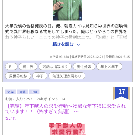
大学受験の合格発表の日。俺、朝霞カイは見知らぬ世界の召喚儀
式で異世界転移なる物をしてしまった。俺はどうやらこの世界を
救う神子らしい。ここでの神子の役割は二つ。『治癒』と『王様
の子を産むこと』子どもを三人産めば元の世界に帰してくれるっ
続きを読む
て約束してくれたけど、それって戻っても俺の人生終わってな
い？だったら、死にたいんだけど。 主人公が何度か自殺を図るた
文字数 93,458
最終更新日 2023.12.24
登録日 2021.6.15
め、若干の流血表現があります。読む人によってはＮＴＲと感じ
るかもしれません。書いている人にとってはハピエンです。異世
BL
異世界
残酷な描写あり
男性妊娠
年上×年下
界表現下手くそなのでふんわか雰囲気でお読みください。 ムーン
異世界転移
神子
無理矢理表現あり
ライトノベルズさん、ピクシブさんへも投稿しています。 表紙イ
ラストはトリュフ様。カイを描いて頂きましたので皆さんに見て
貰いたく！
17
短編
完結
R18
お気に入り : 252
24h.ポイント : 14
【完結】年下獣人の求愛行動～物騒な年下狼に求愛され
ています！！（怖すぎて無理） ～
なかじ