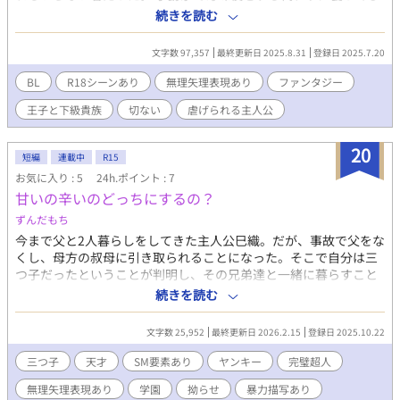
らっていたある日、王宮に毒味役として家族に売られてしまう。
続きを読む
でもやっぱりそこでも嫌われていて、理由が分からない僕には生
きる希望なんてなかった。せめて早く毒で死ねたらと願っても、
文字数 97,357
最終更新日 2025.8.31
登録日 2025.7.20
何故か死ぬことが出来なかった。 なぜ嫌われるのか、僕がいった
い何をしてしまったのか。１３歳よりも前の記憶がないのはどう
BL
R18シーンあり
無理矢理表現あり
ファンタジー
してなの？ そんな絶望のなかで・・ BL性交/ハイスペ攻め/ノンケ
王子と下級貴族
切ない
虐げられる主人公
受け/無自覚受け/無理矢理/アナル/開発/張形/尿道責め/フェラ/淫
語/中出し/ドライオーガズム/快楽堕ち/凌辱/暴力 ・R18には※印
をつけます。上記予定 《お知らせ》 異世界『アンダム』の物語と
20
短編
連載中
R15
いう設定でシリーズものを考えています。 『お話シリーズ』で
お気に入り : 5
24h.ポイント : 7
す。 本編の『王子妃セスから冒険者レノになった話』に登場する
甘いの辛いのどっちにするの？
キャラクターたちが沢山出てきます。シリーズものでお楽しみ頂
けましたら幸いです。 ★シリーズ第１弾（本編） 『王子妃セスか
ずんだもち
ら冒険者レノになった話』 ・アンティジェリア王国第３王子レオ
今まで父と2人暮らしをしてきた主人公巳織。だが、事故で父をな
ナルドと薬剤魔法師セスのお話 ★シリーズ第２弾 『大公令息ルシ
くし、母方の叔母に引き取られることになった。そこで自分は三
オとアイツの話』 ・リティニア王国第３王子ヒューベルトとその
つ子だったということが判明し、その兄弟達と一緒に暮らすこと
幼なじみで大公家嫡男である側近ルシオの幼少期からともに成長
になる。だけど、その兄弟は普通じゃなくて、、、 あと、3人で一
続きを読む
していくお話 ★シリーズ第３弾 『エルフの恋の話』 ・エルフィン
緒に山奥の全寮制でやばい奴が送り込まれるアブノーマルな学校
ド王国王弟の第３王子エルフィードのすれ違い大恋愛のお話 ★シ
に編入します 基本的に出てくる人、癖強いの多い ヤンキー漫画に
リーズ第４弾 『迷子の天使の話』 ・西国タリアネシア王国第２王
文字数 25,952
最終更新日 2026.2.15
登録日 2025.10.22
BLを追加したような話です ギャグとシリアスどっちもあります
子ユージーンと下級貴族の４男ノアのお話 ★シリーズ第５弾 『狼
恋愛発展まで時間かかるかも、、、
三つ子
天才
SM要素あり
ヤンキー
完璧超人
獣人の幸せ探しの話』 ・狼獣人のレヴィーは９才の時に父親に殺
さられかけ、人間のイオの両親に拾われる。暴力や犯罪に巻き込
無理矢理表現あり
学園
拗らせ
暴力描写あり