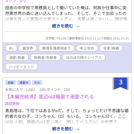
タクマ タク
田舎の中学校で用務員として働いていた俺は、何故か仕事中に突
然異世界の森に迷い込んでしまった。 そして、そこで出会ったの
は傷を負った異国の大男ヴァルグィ。 言葉は通じないし、顔が怖
い異人さんだけど、森を脱出するには地元民の手を借りるのが一
続きを読む
番だ！ そんな訳で、森を出るまでの道案内をお願いする代わりに
動けない彼を家まで運んでやることに。 竜や魔法が存在する世界
文字数 779,639
最終更新日 2023.11.13
登録日 2021.10.31
で織りなす、堅物将軍様とお気楽青年の異世界トリップBL 年上攻
め/体格差/年の差/執着愛/ハッピーエンド/ほのぼの/シリアス/無理
BL
異世界
無理矢理表現あり
年上攻め
狂愛/執着
矢理/異世界転移/異世界転生/ 体格が良くお髭のおじさんが攻めで
溺愛/執着
体格差/年齢差
ほのぼの時々シリアス
す。 一つでも気になるワードがありましたら、是非ご笑覧くださ
い！ 第1章までは、日本語「」、異世界語『』 第2章以降は、日本
ハッピーエンド
語『』、異世界語「」になります。 ＊自サイトとムーンライトノ
ベルズ様にて同時連載しています。 ＊モブ姦要素がある場面があ
3
ります。 ＊今後の章でcp攻以外との性行為場面あります。 ＊メイ
長編
連載中
R18
ンcp内での無理矢理表現あります。 苦手な方はご注意ください。
お気に入り : 1,683
24h.ポイント : 220
【本編完結済】底辺αは箱庭で溺愛される
認認家族
青島陸は、下位ではあるがαだ。そして、ちょっとだけ不思議な婚
約者の女の子、コンちゃん（Ω）もいる。 コンちゃん曰く、ここ
はBL小説、箱庭のαは狂い鳴く（略してハコアル）の世界で、
『青島陸は京極という最低最悪なスパダリ上位αの手によって、Ω
続きを読む
にされて溺愛されてお城での生活を余儀なくされてしまうの