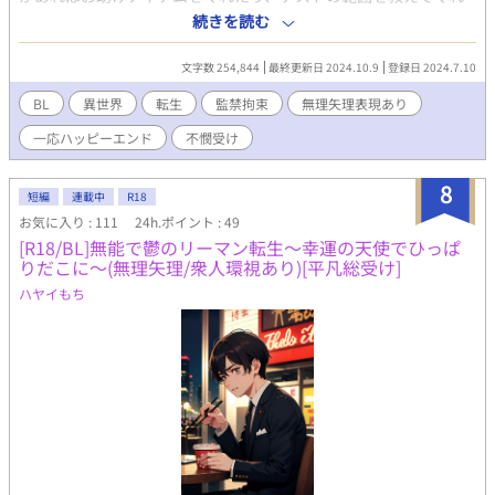
たりする何でも屋みたいなお助けキャラだ。 お助けキャラだから
続きを読む
最後までストーリーを楽しめると思っていたのに…。 優しい主人
公が悪役みたいになっていたり！？ なんでみんなストーリー通り
文字数 254,844
最終更新日 2024.10.9
登録日 2024.7.10
に動いてくれないの！？ 残酷な描写や、無理矢理の表現がありま
す。 苦手な方はご注意ください。 偶に寝ぼけて2話同じ時間帯に
BL
異世界
転生
監禁拘束
無理矢理表現あり
投稿してる時があります。 その時は寝惚けてるんだと思って生暖
一応ハッピーエンド
不憫受け
かく見守ってください…
8
短編
連載中
R18
お気に入り : 111
24h.ポイント : 49
[R18/BL]無能で鬱のリーマン転生～幸運の天使でひっぱ
りだこに～(無理矢理/衆人環視あり)[平凡総受け]
ハヤイもち