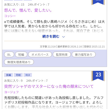
お気に入り : 15
24h.ポイント : 7
怨んで、憎んで、愛したい。
コッシー
αで成績優秀。そして顔も良い黒崎ハジメ（くろさきはじめ）は大
学では人気者。男からも女からも好かれる存在だった。 しかし、
彼には誰にも言えない秘密があった。 それは、尾白了史（おじろ
あきふみ）というΩの男を監禁し。暴行、強姦をしている事であ
続きを読む
る。 妹を殺された黒崎ハジメαが、復讐するべく尾白了史を監
禁。その歪な生活から生まれたのは、抱いてはいけない感情だっ
文字数 22,518
最終更新日 2026.2.16
登録日 2025.12.21
た。 初闇BL作品。
BL
短編
オメガバース
監禁拘束
暴力描写あり
無理矢理表現あり
23
長編
完結
R18
お気に入り : 9
24h.ポイント : 7
突然ソシャゲのマスターになった俺の顛末について
ヨージェフ
先程投稿したものに間違いがあった為投稿し直しました。 アルフ
ァポリス初投稿作品になります。ヨージェフと申します。よろし
くお願いします。 平凡な社会人だった前世を思い出した代わりに