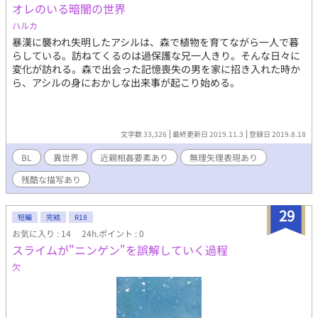
オレのいる暗闇の世界
ハルカ
暴漢に襲われ失明したアシルは、森で植物を育てながら一人で暮
らしている。訪ねてくるのは過保護な兄一人きり。そんな日々に
変化が訪れる。森で出会った記憶喪失の男を家に招き入れた時か
ら、アシルの身におかしな出来事が起こり始める。
文字数 33,326
最終更新日 2019.11.3
登録日 2019.8.18
BL
異世界
近親相姦要素あり
無理矢理表現あり
残酷な描写あり
29
短編
完結
R18
お気に入り : 14
24h.ポイント : 0
スライムが"ニンゲン"を誤解していく過程
欠