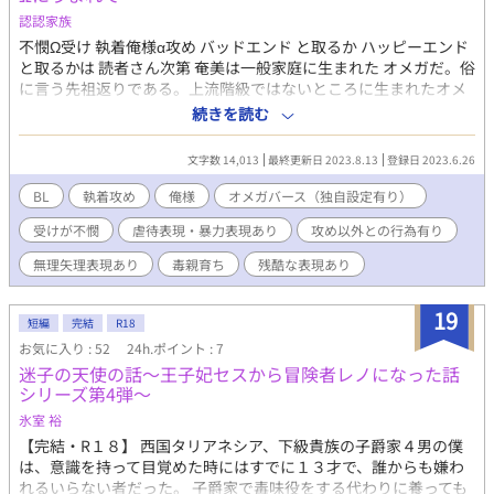
認認家族
不憫Ω受け 執着俺様α攻め バッドエンド と取るか ハッピーエンド
と取るかは 読者さん次第 奄美は一般家庭に生まれた オメガだ。俗
に言う先祖返りである。上流階級ではないところに生まれたオメ
ガは苦労する。奄美の両親は毒親ということもあって 悲惨な幼少
続きを読む
期を過ごしてきた。 それでも高校生になると淡い恋心を抱く相手
が出来た。その人と一歩前進しそうなタイミングで運命のαと出会
文字数 14,013
最終更新日 2023.8.13
登録日 2023.6.26
い…………という話 別作品の主人公（智則）が当て馬として出て
きます。彼が好きな方はご注意下さい
BL
執着攻め
俺様
オメガバース（独自設定有り）
受けが不憫
虐待表現・暴力表現あり
攻め以外との行為有り
無理矢理表現あり
毒親育ち
残酷な表現あり
19
短編
完結
R18
お気に入り : 52
24h.ポイント : 7
迷子の天使の話～王子妃セスから冒険者レノになった話
シリーズ第4弾～
氷室 裕
【完結・R１８】 西国タリアネシア、下級貴族の子爵家４男の僕
は、意識を持って目覚めた時にはすでに１３才で、誰からも嫌わ
れるいらない者だった。 子爵家で毒味役をする代わりに養っても