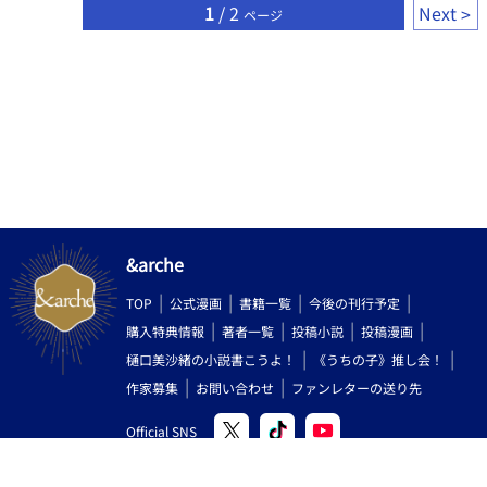
1
/ 2
Next
ページ
&arche
TOP
公式漫画
書籍一覧
今後の刊行予定
購入特典情報
著者一覧
投稿小説
投稿漫画
樋口美沙緒の小説書こうよ！
《うちの子》推し会！
作家募集
お問い合わせ
ファンレターの送り先
Official SNS