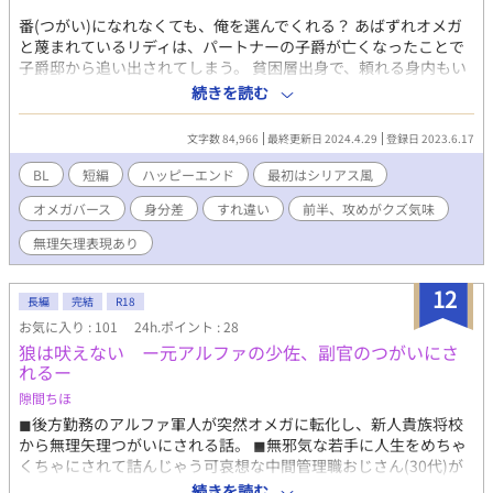
番(つがい)になれなくても、俺を選んでくれる？ あばずれオメガ
と蔑まれているリディは、パートナーの子爵が亡くなったことで
子爵邸から追い出されてしまう。 貧困層出身で、頼れる身内もい
ないリディは途方にくれていた。 そんな彼に手を差し伸べたの
続きを読む
は、リドール帝国の第一王子で、かつての恋人シャロルだった。
あることが原因で関係が壊れた二人。自分を助けるなんてシャロ
文字数 84,966
最終更新日 2024.4.29
登録日 2023.6.17
ルの思惑が分からず戸惑うリディ。そんなリディにシャロルは自
分の番(つがい)、カリーノの世話を命じる。 シャロルとカリーノ
BL
短編
ハッピーエンド
最初はシリアス風
の仲睦まじい様子を直近で見てもう昔の関係に戻れないことを痛
オメガバース
身分差
すれ違い
前半、攻めがクズ気味
感するリディ。それでもシャロルを想うことは止められなかっ
た。 シャロルへの気持ちを懸命に隠すリディにシャロルが無慈悲
無理矢理表現あり
な命令をする。 最低な命令に傷つきながらも、シャロルの温もり
を喜ぶ自分もいて…。 リディは歪な関係に心痛めながら、シャロ
12
ルを嫌いになれないでいた。そんな時、二人の関係を壊した原因
長編
完結
R18
の秘密が明かされて…。
お気に入り : 101
24h.ポイント : 28
狼は吠えない ー元アルファの少佐、副官のつがいにさ
れるー
隙間ちほ
◼︎後方勤務のアルファ軍人が突然オメガに転化し、新人貴族将校
から無理矢理つがいにされる話。 ◼︎無邪気な若手に人生をめちゃ
くちゃにされて詰んじゃう可哀想な中間管理職おじさん(30代)が
見たい人向け。 ◼︎健気で一途なわんこ系無自覚執着年下攻め×不
続きを読む