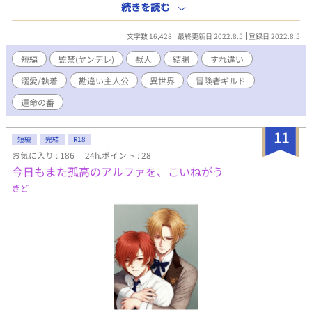
すらに求めてくる 軽く無理矢理表現あり 洗浄表現あり 夢から覚
続きを読む
めるなら殺して〜虐待を受けてきた白狼、天才科学者はなんとか
助け出すが、歪んだ性知識と無知な性知識、いつになったら幸せ
文字数 16,428
最終更新日 2022.8.5
登録日 2022.8.5
になれるの？ の登場人物のパロディです。 あいかわらずの、ジョ
ン✕アキラです。
短編
監禁(ヤンデレ)
獣人
結腸
すれ違い
溺愛/執着
勘違い主人公
異世界
冒険者ギルド
運命の番
11
短編
完結
R18
お気に入り : 186
24h.ポイント : 28
今日もまた孤高のアルファを、こいねがう
きど