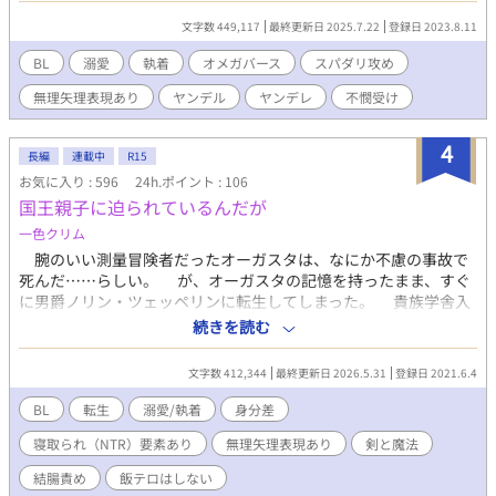
よ！』らしい。 いや、コンちゃん、ツッコミどころ満載なんだけ
文字数 449,117
最終更新日 2025.7.22
登録日 2023.8.11
ど？ 最低最悪なスパダリって何？スパダリって最高なんじゃない
の？ だいたい、ビッチングなんて都市伝説だよ？ 溺愛って…… ハ
BL
溺愛
執着
オメガバース
スパダリ攻め
ピエンなのかメリバなの？
無理矢理表現あり
ヤンデル
ヤンデレ
不憫受け
〜〜〜〜〜〜〜〜〜〜〜〜〜〜〜〜〜〜 αがビッチングされてΩに
なるという、n番煎じの話です。 ただ、簡単には堕ちません。 Ω
にさせられたαと、αだった陸をΩに書き換えてでも番にしたかっ
4
長編
連載中
R15
たαの攻防戦（無邪気な頃から泥沼まで）です 攻め様は孤高の最
お気に入り : 596
24h.ポイント : 106
上位αでしたが、受けに出会い恋愛童貞感漂う俺様αになります。
国王親子に迫られているんだが
（ﾅﾝｼﾞｬｿﾘｬ） ただ、後半にむけてヤンデレメーカー（受け）によ
ってかなりヤバイαになってしまうので、独裁者が苦手な方はご注
一色クリム
意下さい なお、出てくるαは基本クズです。 前半はホカホカ？し
腕のいい測量冒険者だったオーガスタは、なにか不慮の事故で
ていますが後半になってくるとクズばかりなので、読者様のキャ
死んだ……らしい。 が、オーガスタの記憶を持ったまま、すぐ
パに応じて途中退出してください。 64話位から、闇が深くなりま
に男爵ノリン・ツェッペリンに転生してしまった。 貴族学舎入
す。 100話過ぎると救いが見えません。（一応、パピエン） 読者
学資格試験のあと駆けつけて来た元従淫魔アズールとレーンに
続きを読む
様のキャパに応じて途中退出してください。（大事な事なので二
「約束を守れ」と押し倒される。 貴族学舎に入学したノリンは
回言います！） そんなのでも良いよというもの好きな方、お気に
王子に目をつけられ、王子の寝室行きに。しかも王様までノリン
入り登録、お願いいたしますm(_ _)m BL祭にエントリーしていま
文字数 412,344
最終更新日 2026.5.31
登録日 2021.6.4
（中の人おじさんオーガスタ）を部屋に引きずり込む。 「こいつ
す。投票してくださると飽きっぽい作者の継続の力の源になりま
らみんなどうかしてやがる、生前の親友と親友の息子だぜ？」
BL
転生
溺愛/執着
身分差
すので、よろしくお願いいたします
男爵という底辺地位ヒエラルキーのため、総受状態のノリンは
寝取られ（NTR）要素あり
無理矢理表現あり
剣と魔法
「いつかバレる、絶対バレる」とヒヤヒヤもので。 成人年齢済
ショタ風主人公総受、複数攻め、多分親子丼、が平気な方へ。
結腸責め
飯テロはしない
基本一人称表現、ノリン視点です。途中の三人称はノリン以外の