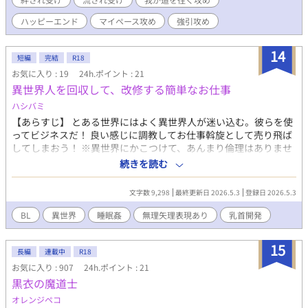
ハッピーエンド
マイペース攻め
強引攻め
14
短編
完結
R18
お気に入り : 19
24h.ポイント : 21
異世界人を回収して、改修する簡単なお仕事
ハシバミ
【あらすじ】 とある世界にはよく異世界人が迷い込む。彼らを使
ってビジネスだ！ 良い感じに調教してお仕事斡旋として売り飛ば
してしまおう！ ※異世界にかこつけて、あんまり倫理はありませ
ん。 ・睡眠姦 ・三人称神の視点に挑戦したものです ・♡、濁点
続きを読む
要素有 ・設定はゆるゆるです
文字数 9,298
最終更新日 2026.5.3
登録日 2026.5.3
BL
異世界
睡眠姦
無理矢理表現あり
乳首開発
15
長編
連載中
R18
お気に入り : 907
24h.ポイント : 21
黒衣の魔道士
オレンジペコ