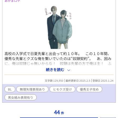
あかまロケ
高校の入学式で日夏先輩と出会って約１０年。 この１０年間、
優秀な先輩とクズな俺を繋いでいたのは“奴隷契約”。 あ、因み
に、俺は奴隷じゃ無いからな！ 奴隷は先輩の方で俺は主！ ふ
はははっ、優秀な男を思い通りに出来るって最高だよな？ 一言
続きを読む
命令すれば忠実にそれを叶えてくれる。家とか飯とか下の世話ま
で。 …でもさ、最近、凄くイライラするんだよな〜あのクソ日
文字数 129,950
最終更新日 2025.2.5
登録日 2025.1.24
夏先輩見てると。 だから契約解消の呪文「関係解消」をメール
で送信しバックれてやったワケ。 丁度、家も無くしたから、住
BL
無理矢理表現あり
ヒモクズ受け
優秀王子攻め
み込みで働ける所の最寄りの駅に来たんだけど、迎えを待ってる
男女絡み表現有り
時に待合室で寝ちゃってさ、気付くと高校の入学式。俺は、昔の
俺の身体に入って見たり聞いたりしか出来ない状態。この、忠実
に再現された過去の風景や出来事。・・・つまり、これって再放
44
件
送では？