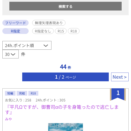
フリーワード
無理矢理表現あり
R指定
R指定なし
R15
R18
件
44
件
1
/ 2
Next
ページ
1
短編
完結
R18
お気に入り : 258
24h.ポイント : 305
『平凡Ωですが、御曹司αの子を身篭ったので逃亡しま
す』
みや