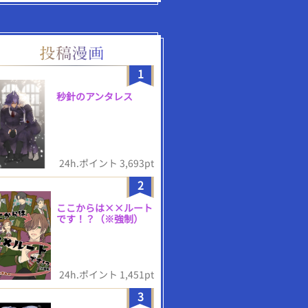
1
秒針のアンタレス
24h.ポイント 3,693pt
2
ここからは××ルート
です！？（※強制）
24h.ポイント 1,451pt
3