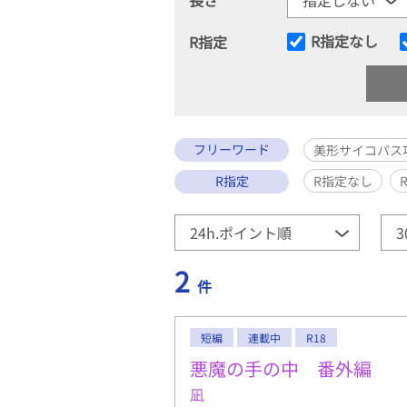
R指定なし
R指定
フリーワード
美形サイコパス
R指定
R指定なし
2
件
短編
連載中
R18
悪魔の手の中 番外編
凪