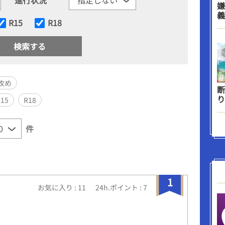
嫌
義
R15
R18
攻め
断
り
R15
R18
件
1
お気に入り : 11
24h.ポイント : 7