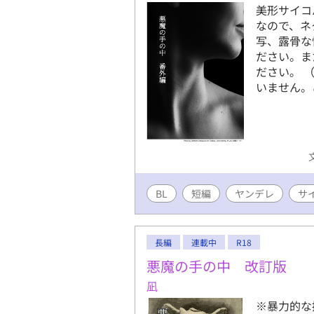
美形サイコ
なので、ネ
写、露骨な
ださい。ま
ださい。 
いません。
BL
短編
ヤンデレ
サ
長編
連載中
R18
悪魔の手の中 改訂版
凪
※暴力的な