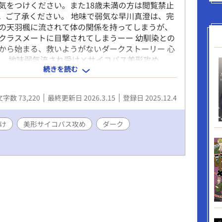
気をつけください。また18歳未満の方は閲覧禁止
。ご了承ください。 地味で弱気な早川真澄は、完
の天羽楓に流されて体の関係を持ってしまうが、
クラスメートに目撃されてしまうーー 幼馴染との
から始まる、救いようがないダークストーリー 心
。 地味弱気流され受け×サイコパス美形攻め
続きを読む
行為や性犯罪など助長するものではございませ
の上、読んでいただけたら嬉しいです。）
文字数 73,220
最終更新日 2026.3.15
登録日 2025.12.4
け
美形サイコパス攻め
ダーク