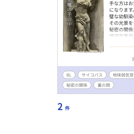
手な方はお
になります
璧な幼馴染
その光景を
秘密の関係
理描写重視
（注；暴力
ん。ご理解
BL
サイコパス
地味弱気受
秘密の関係
裏の顔
2
件