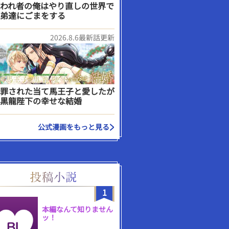
われ者の俺はやり直しの世界で
弟達にごまをする
2026.8.6最新話更新
罪された当て馬王子と愛したが
黒龍陛下の幸せな結婚
公式漫画をもっと見る
1
本編なんて知りません
ッ！