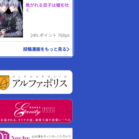
焦がれる双子は嘘を吐
く
24h.ポイント 768pt
投稿漫画をもっと見る