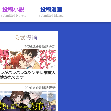
投稿小説
投稿漫画
Submitted Novels
Submitted Manga
2026.8.6最新話更新
レがバレバレなツンデレ猫獣人
懐かれてます
2026.8.6最新話更新