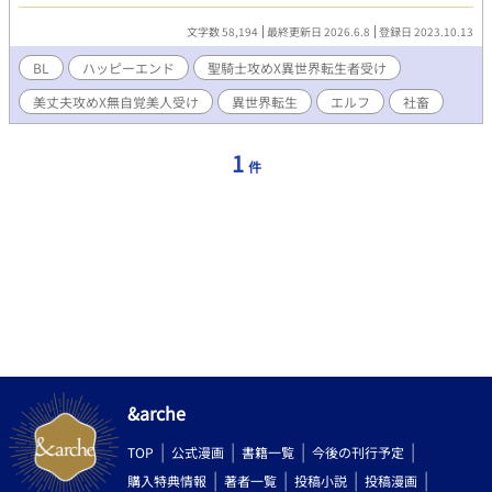
いるだけで何もない荒れ地だった。 だがそこに、ひっそりと一人
の異世界人が舞い降りた。 偶然にも神の采配によって異世界転生
文字数 58,194
最終更新日 2026.6.8
登録日 2023.10.13
した彼に、また偶然にも巡り会い一目惚れをした聖騎士。 そんな
二人のわちゃわちゃな日常。 性懲りも無く突発的に短編投稿しち
BL
ハッピーエンド
聖騎士攻めX異世界転生者受け
ゃいました。 長くても2，3話で終わる予定です。 ※サブタイトル
美丈夫攻めX無自覚美人受け
異世界転生
エルフ
社畜
に前中後としてましたが、３話でも終わらなくなりそうなので数
字を振ります。スミマセン。 おおざっぱに説明しつついちゃいち
ゃするだけのお話です。 頭を空っぽにしてお読み下さいませ。 男
1
件
女ともに存在しますが、女性は少ないです。王侯貴族が囲っちゃ
う感じですね。 魔法で男も孕めるので同性婚は普通です(描写はあ
りませんが、女同士でも魔法で孕めます)。 単なる思いつきで書い
てるのでご都合主義です。ご了承下さいませ。 ※完結しました。
ありがとうございます。
&arche
TOP
公式漫画
書籍一覧
今後の刊行予定
購入特典情報
著者一覧
投稿小説
投稿漫画