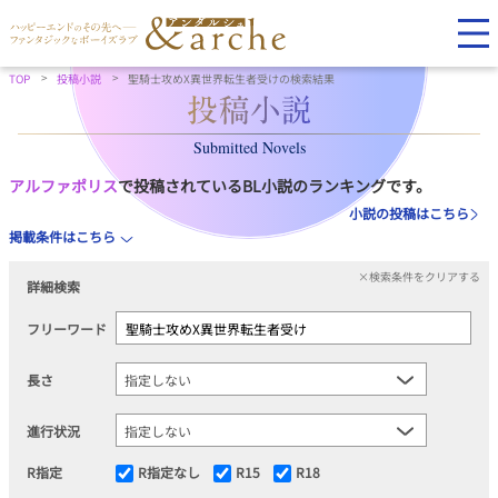
TOP
投稿小説
聖騎士攻めX異世界転生者受けの検索結果
Submitted Novels
アルファポリス
で投稿されているBL小説のランキングです。
小説の投稿はこちら
掲載条件はこちら
×検索条件をクリアする
詳細検索
フリーワード
長さ
進行状況
R指定
R指定なし
R15
R18