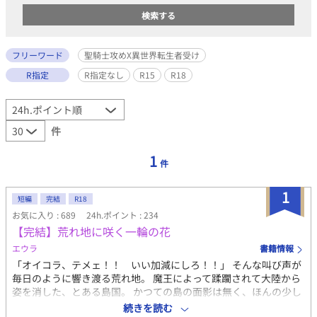
フリーワード
聖騎士攻めX異世界転生者受け
R指定
R指定なし
R15
R18
件
1
件
1
短編
完結
R18
お気に入り : 689
24h.ポイント : 234
【完結】荒れ地に咲く一輪の花
エウラ
書籍情報
「オイコラ、テメェ！！ いい加減にしろ！！」 そんな叫び声が
毎日のように響き渡る荒れ地。 魔王によって蹂躙されて大陸から
姿を消した、とある島国。 かつての島の面影は無く、ほんの少し
海からせり上がった小高い丘にぽつんと大きな樹がそびえ立って
続きを読む