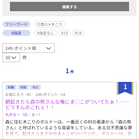
フリーワード
行商人✕木こり
R指定
R指定なし
R15
R18
件
1
件
1
短編
完結
R18
お気に入り : 42
24h.ポイント : 14
朝起きたら森の熊さんな俺にま○こがついてたぁ！……
どうすんのこれぇ！！
丸井まー（旧：まー）
森に住む木こりのボルドーは、一番近くの村の者達から『森の熊
さん』と呼ばれているような容姿をしている。 ある日不思議な夢
を見て、起きたらまさかのまんこがついていた。 ボルドーは、女