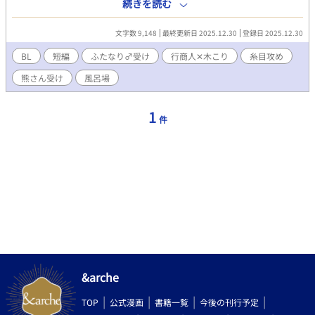
にも男にも見向きもされない容姿だから放っておこうと思った。
続きを読む
その日に旅の行商人であるエルマーがやって来た。 垂れ目&糸目
行商人✕熊さん木こり。 ※ふたなり♂受けです！ ※ムーンライト
文字数 9,148
最終更新日 2025.12.30
登録日 2025.12.30
ノベルズさんでも公開しております。
BL
短編
ふたなり♂受け
行商人✕木こり
糸目攻め
熊さん受け
風呂場
1
件
&arche
TOP
公式漫画
書籍一覧
今後の刊行予定