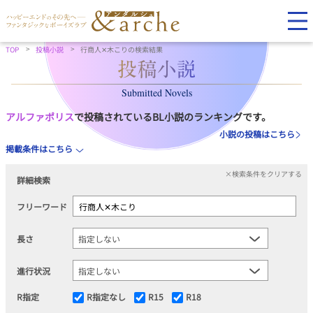
TOP
投稿小説
行商人✕木こりの検索結果
Submitted Novels
アルファポリス
で投稿されているBL小説のランキングです。
小説の投稿はこちら
掲載条件はこちら
×検索条件をクリアする
詳細検索
フリーワード
長さ
進行状況
R指定
R指定なし
R15
R18