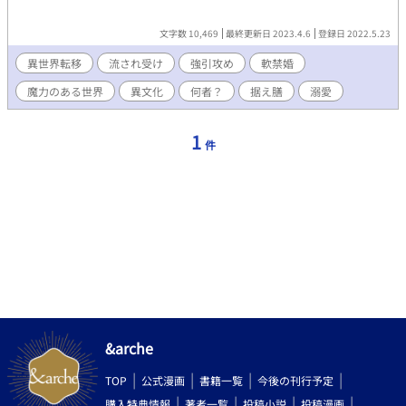
文字数 10,469
最終更新日 2023.4.6
登録日 2022.5.23
異世界転移
流され受け
強引攻め
軟禁婚
魔力のある世界
異文化
何者？
据え膳
溺愛
1
件
&arche
TOP
公式漫画
書籍一覧
今後の刊行予定
購入特典情報
著者一覧
投稿小説
投稿漫画