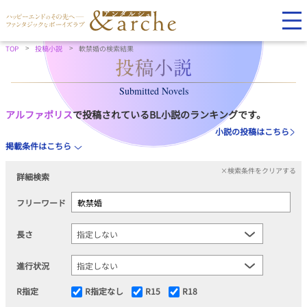
TOP
投稿小説
軟禁婚の検索結果
Submitted Novels
アルファポリス
で投稿されているBL小説のランキングです。
小説の投稿はこちら
掲載条件はこちら
×検索条件をクリアする
詳細検索
フリーワード
長さ
進行状況
R指定
R指定なし
R15
R18