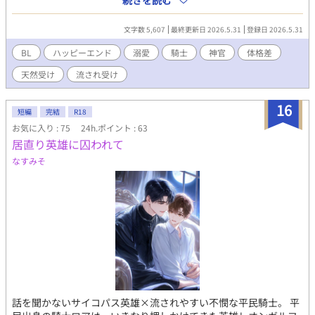
続きを読む
ること」だった。 「禁断の恋の相手」に選ばれたのは、誠実を絵
に描いたような聖騎士フェリクス。不純な仲になりたいという一
文字数 5,607
最終更新日 2026.5.31
登録日 2026.5.31
世一代の告白をぶつけられたフェリクスは、自身の「重すぎる愛
情」を解放する免罪符を得て、一生大事にすると誓う（重）。 何
BL
ハッピーエンド
溺愛
騎士
神官
体格差
も知らないまま「お世話になります」と笑うノエルが、逃げ場の
天然受け
流され受け
ない聖騎士の部屋で「不埒で悪い遊び」を教えられる話。 なお、
ハッピーエンド。 ムーンライトノベルズにも掲載してます。
16
短編
完結
R18
お気に入り : 75
24h.ポイント : 63
居直り英雄に囚われて
なすみそ
話を聞かないサイコパス英雄×流されやすい不憫な平民騎士。 平