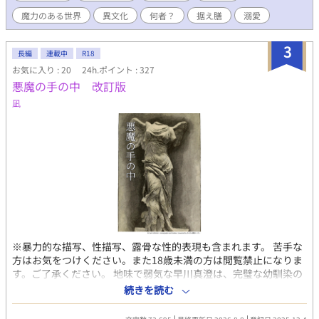
魔力のある世界
異文化
何者？
据え膳
溺愛
3
長編
連載中
R18
お気に入り : 20
24h.ポイント : 327
悪魔の手の中 改訂版
凪
※暴力的な描写、性描写、露骨な性的表現も含まれます。 苦手な
方はお気をつけください。また18歳未満の方は閲覧禁止になりま
す。ご了承ください。 地味で弱気な早川真澄は、完璧な幼馴染の
天羽楓に流されて体の関係を持ってしまうが、その光景をクラス
続きを読む
メートに目撃されてしまうーー 幼馴染との秘密の関係から始ま
る、救いようがないダークストーリー 心理描写重視。 地味弱気流