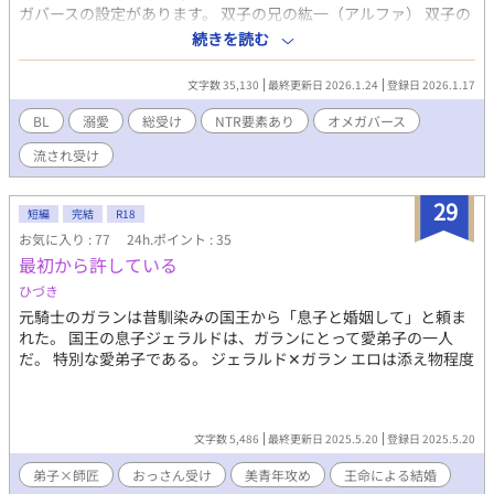
ガバースの設定があります。 双子の兄の紘一（アルファ） 双子の
弟の蓮（アルファ） 双子の弟の和馬（ベータ） 主人公の春斗はオ
続きを読む
メガです。総受けです 長男と主人公が番関係にあります。主人公
が寝取られたり複数の人を好きになったりすることがあるかもし
文字数 35,130
最終更新日 2026.1.24
登録日 2026.1.17
れないです。悲壮感はあんまり無いのですが、苦手な方はご注意
ください。 NTR、無理矢理、淫語、快楽攻め、中出し、フェラ
BL
溺愛
総受け
NTR要素あり
オメガバース
などなど。 ハピエン予定です。
流され受け
29
短編
完結
R18
お気に入り : 77
24h.ポイント : 35
最初から許している
ひづき
元騎士のガランは昔馴染みの国王から「息子と婚姻して」と頼ま
れた。 国王の息子ジェラルドは、ガランにとって愛弟子の一人
だ。 特別な愛弟子である。 ジェラルド✕ガラン エロは添え物程度
文字数 5,486
最終更新日 2025.5.20
登録日 2025.5.20
弟子×師匠
おっさん受け
美青年攻め
王命による結婚