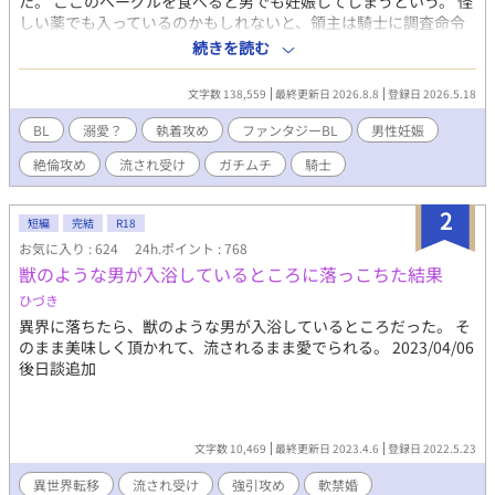
た。 ここのベーグルを食べると男でも妊娠してしまうという。 怪
しい薬でも入っているのかもしれないと、領主は騎士に調査命令
を出した。 そこで騎士が体験したことは…？ ベーグルを食べた絶
続きを読む
倫騎士×天然ガチムチ店主 ※TALES、ムーンライトノベルにも掲
載しています。 ※無断転載禁止
文字数 138,559
最終更新日 2026.8.8
登録日 2026.5.18
BL
溺愛？
執着攻め
ファンタジーBL
男性妊娠
絶倫攻め
流され受け
ガチムチ
騎士
2
短編
完結
R18
お気に入り : 624
24h.ポイント : 768
獣のような男が入浴しているところに落っこちた結果
ひづき
異界に落ちたら、獣のような男が入浴しているところだった。 そ
のまま美味しく頂かれて、流されるまま愛でられる。 2023/04/06
後日談追加
文字数 10,469
最終更新日 2023.4.6
登録日 2022.5.23
異世界転移
流され受け
強引攻め
軟禁婚