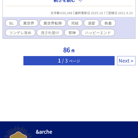
続きを読む
ばされてしまうことに。しかし、毎回、違う世界に来ているはず
なのに、どこの世界にも必ず、乃有の近くには、おかしなツンデ
文字数 630,388
最終更新日 2025.10.7
登録日 2021.9.23
レが現れる。色んな世界のツンデレは、なぜか、一番はじめに行
った世界の、天才魔術師・ヒューにそっくり。「一体、なんだろ
BL
異世界
異世界転移
完結
溺愛
執着
うこの既視感？どうしてこんなに似てるの？！どういうこ
ツンデレ攻め
流され受け
邪神
ハッピーエンド
と？！」だけど、乃有は、あることに気がついて…？ヒューとノ
アの世界を超えた純愛の物語。 【※※ＮＬ表現はありません。Ｂ
Ｌです！】
86
件
1
/ 3
Next
ページ
&arche