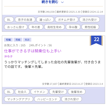
国は、孕み腹に対して手厚く保護されており、一般人と変わらな
続きを読む
い生活を送れている。 そんな世界のシングルマザーの俺の話なん
だけど・・・。 何故か、今俺は息子の親友とも言える男の子に、
文字数 248,038
最終更新日 2025.3.30
登録日 2024.12.14
雄っぱいを吸われているのは、なんで？ ☆個人的にエロエロと思
うので、苦手な人はそっと閉じて下さい。 ☆ムーンさんでも別名
BL
息子の友達
雄っぱい
ガチムチ受け
流され受け
で、投稿してます。
おっさん受け
年の差
高校生攻め
孕み腹
男性妊娠
22
短編
完結
R18
お気に入り : 165
24h.ポイント : 56
仕事ができる子は騎乗位も上手い
冲令子
うっかりマッチングしてしまった会社の先輩後輩が、付き合うま
での話です。 後輩×先輩。
文字数 27,607
最終更新日 2023.8.27
登録日 2023.3.4
BL
社会人
イケメン
先輩受け
後輩攻め
マッチングアプリ
ハッピーエンド
流され受け