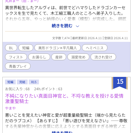
丸井まー（旧：まー）
異世界転生したアルヴィは、前世でどハマりしたドラゴンカーセ
ックスを生で見たくて、木工細工職人のところへ弟子入りした。
それから五年、やっと納得のいく愛車（模型）が完成した。 師匠
からの頼みでドワーフの鍛冶屋へおつかいに行った帰りに、ドラ
続きを読む
ゴンのエーメリと出会う。 番を溺愛しまくる美形ドラゴン✕ドラ
ゴンカーセックスが見たすぎる平凡職人の微妙な勘違いから始ま
文字数 7,474
最終更新日 2026.4.11
登録日 2026.4.11
ったイチャイチャラブラブ？ストーリー。 ※フィスト、ヘミペニ
ス、お漏らし、産卵あります！ ※ムーンライトノベルズさんでも
BL
短編
美形ドラゴン✕平凡職人
ヘミペニス
公開しております。
フィスト
お漏らし
産卵
溺愛攻め
流され受け
青姦プレイ
15
短編
完結
R15
お気に入り : 68
24h.ポイント : 63
不純になりたい真面目神官と、不埒な教えを授ける愛情
激重聖騎士
やまや
悪いことを覚えたい神官と愛が超重量級聖騎士（端から見たらた
だのラブコメ） 【あらすじ】 「悪い遊びを覚えなさい」――尊敬
する先輩神官からの言葉に応えようとする真面目すぎる神官ノエ
ル。彼が導き出した「悪い遊び」は「禁断の相手と不純な恋をす