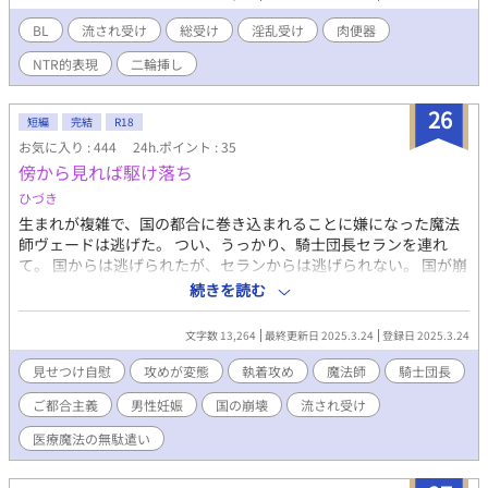
BL
流され受け
総受け
淫乱受け
肉便器
NTR的表現
二輪挿し
26
短編
完結
R18
お気に入り : 444
24h.ポイント : 35
傍から見れば駆け落ち
ひづき
生まれが複雑で、国の都合に巻き込まれることに嫌になった魔法
師ヴェードは逃げた。 つい、うっかり、騎士団長セランを連れ
て。 国からは逃げられたが、セランからは逃げられない。 国が崩
壊しようと、実家が窮地に立たされようと。セランは興味がな
続きを読む
い。セランはヴェードだけが欲しい。 ※男性妊娠あり（詳細な描
写は無い） ※流され受け ※攻めによる見せつけ自慰 ※ご都合主
文字数 13,264
最終更新日 2025.3.24
登録日 2025.3.24
義
見せつけ自慰
攻めが変態
執着攻め
魔法師
騎士団長
ご都合主義
男性妊娠
国の崩壊
流され受け
医療魔法の無駄遣い