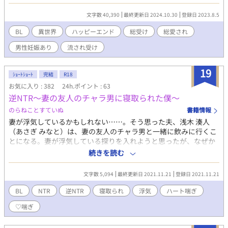
に気ままでマイペースに過ごしていた。 ───ミスラルド王国が
あるこの世界、実は女性が滅んだ世界であった。 しかし人口が減
文字数 40,390
最終更新日 2024.10.30
登録日 2023.8.5
退の一途を辿っていたある日、神託が下る。今後生まれてくる黒
髪黒目の男児は手順を踏めば子を孕む事ができる、と。 その神託
BL
異世界
ハッピーエンド
総受け
総愛され
以降、黒髪黒目の男児は大事に大事にされるようになった。 そし
男性妊娠あり
流され受け
て主人公が転生したノアは黒髪黒目。 「え？僕、お嫁さんになる
の？」 なんだかんだ気付くと色んな人にドロドロに愛されている
お話になる予定です。 ✱転生時は10歳のショタです。しばらくは
19
ｼｮｰﾄｼｮｰﾄ
完結
R18
ほのぼのの予定。 ✱展開はおそめ。 ✱息抜きに勢いで書き始めた
お気に入り : 382
24h.ポイント : 63
ので世界観はふんわりとしています。 ✱このお話は総受けです。
逆NTR～妻の友人のチャラ男に寝取られた僕～
苦手な方は回避をお願い致します。 ✱男性妊娠、出産が出来る世
界観です。こちらも苦手な方は回避をお願い致します。
のらねことすていぬ
書籍情報
妻が浮気しているかもしれない……。そう思った夫、浅木 湊人
（あさぎ みなと）は、妻の友人のチャラ男と一緒に飲みに行くこ
とになる。妻が浮気している探りを入れようと思ったが、なぜか
気が付くとチャラ男とラブホにいて……。 ※浮気要素があるのご
続きを読む
注意ください チャラそうに見える男×流され受け
文字数 5,094
最終更新日 2021.11.21
登録日 2021.11.21
BL
NTR
逆NTR
寝取られ
浮気
ハート喘ぎ
♡喘ぎ