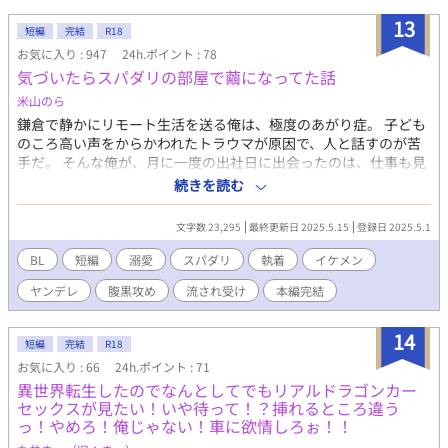
13
短編
完結
R18
お気に入り : 947
24h.ポイント : 78
気づいたらスパダリの部屋で繭になってた話
米山のら
鎌倉で静かにリモート生活を送る俺は、極度のあがり症。 子ども
のころ高い声をからかわれたトラウマが原因で、人と話すのが苦
手だ。 そんな俺が、月に一度の出社日に出会ったのは、仕事も見
た目も完璧なのに、なぜか異常に距離が近い謎のスパダリ。 気づ
続きを読む
けば荷物ごとドナドナされて、たどり着いたのは最上階の部屋。
「おいで」 ……その優しさ、むしろ怖いんですけど！？ これは、
文字数 23,295
最終更新日 2025.5.15
登録日 2025.5.1
殻に閉じこもっていた俺が、“繭”という名の執着にじわじわと絡
め取られていく話。
BL
短編
溺愛
スパダリ
執着
イケメン
ヤンデレ
腹黒攻め
流され受け
本編完結
14
短編
完結
R18
お気に入り : 66
24h.ポイント : 71
異世界転生したのでなんとしてでもリアルドラゴンカー
セックスが見たい！いや待って！？挿れるところ違う
っ！やめろ！俺じゃない！車に欲情しろぉ！！