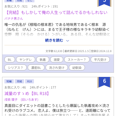
長編
完結
なし
お気に入り : 921
24h.ポイント : 191
【完結】もしかして俺の人生って詰んでるかもしれない
バナナ男さん
唯一の仇名が《根暗の根本君》である地味男である＜根本 源
（ねもと げん）＞には、まるで王子様の様なキラキラ幼馴染＜
空野 翔（そらの かける）＞がいる。 ある日、そんな幼馴染と
仲良くなりたいカースト上位女子に呼び出され、金魚のフンと言
続きを読む
われてしまい、改めて自分の立ち位置というモノを冷静に考えた
が……あれ？なんか俺達っておかしくない？？ イケメンヤンデレ
文字数 62,630
最終更新日 2025.1.5
登録日 2024.12.8
男子✕地味な平凡男子のちょっとした日常の一コマ話です。
BL
ヤンデレ
執着
溺愛
ストーカー？
平凡受け
シリアス？
濃密BL
流され受け
幼馴染
6
短編
完結
R18
お気に入り : 46
24h.ポイント : 177
減量のすゝめ【BL R18】
戌依 寝子 (旧いろあす)
真面目にダイエットの話書こうとしたら爆誕した執着攻め×流さ
れ受けのラブコメ。 恋人よ、僕は旅立つ…… と、遠距離になって
しまった後輩への想いを拗らせて激太りしてしまった園田先輩 そ