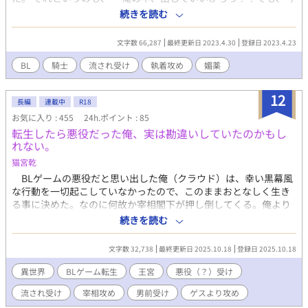
すぐは無理だから！！ちゃんと調べてからやろうっ？？！！！」
続きを読む
「本当にいいんだな」 「…は、はい……」 ………お尻にアスラル
のものを入れていいという約束だった。 いつも無口で滅多なこと
文字数 66,287
最終更新日 2023.4.30
登録日 2023.4.23
では動かない表情筋、そしてコミュニケーション能力が皆無なの
に実力だけが周囲から飛び抜けているせいで周りからはカラクリ
BL
騎士
流され受け
執着攻め
媚薬
人間だとか鉄の男だとか呼ばれて遠巻きにされ、友達ももはや同
室の自分しかいないアスラルに哀れみの感情から世話を焼いてい
12
たシュリだったが、ある日アスラルの悩みに少し手を貸すつもり
長編
連載中
R18
で手助けしたら、あらぬ方向へ勘違いされてしまいアナル拡張の
お気に入り : 455
24h.ポイント : 85
地獄のような日々が始まって……！！？ 愛重めの執着攻め×お人
転生したら悪役だった俺、実は勘違いしていたのかもし
好し丸め込まれ受け ※題名がアレなんですが男性妊娠表現はあり
れない。
ません。予告なくタグを増やす場合があります。地雷な方はよく
猫宮乾
よくご確認下さい。
BLゲームの悪役だと思い出した俺（クラウド）は、幸い黒幕風
な行動を一切起こしていなかったので、このままおとなしく生き
る事に決めた。なのに何故か宰相閣下が押し倒してくる。俺より
宰相閣下の方が悪役風じゃなかろうか？※無理矢理要素がありま
続きを読む
すが、受けが嫌がらないので悲壮感はありません。ラブコメより
ですが、攻めが比較的ゲスいです。
文字数 32,738
最終更新日 2025.10.18
登録日 2025.10.18
異世界
BLゲーム転生
王宮
悪役（？）受け
流され受け
宰相攻め
男前受け
ゲスより攻め