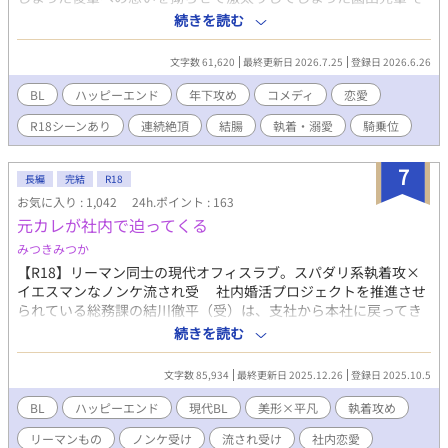
の後を追った後輩･眞鍋が「身体に気を付けてね（意味深）」とふ
続きを読む
たりでダイエットに勤しむお話。 になる予定だった、いつものエ
ロ本。
文字数 61,620
最終更新日 2026.7.25
登録日 2026.6.26
BL
ハッピーエンド
年下攻め
コメディ
恋愛
R18シーンあり
連続絶頂
結腸
執着・溺愛
騎乗位
7
長編
完結
R18
お気に入り : 1,042
24h.ポイント : 163
元カレが社内で迫ってくる
みつきみつか
【R18】リーマン同士の現代オフィスラブ。スパダリ系執着攻×
イエスマンなノンケ流され受 社内婚活プロジェクトを推進させ
られている総務課の結川徹平（受）は、支社から本社に戻ってき
た財務部主任のエリート社員である一歳年上の高岡修（攻）を、
続きを読む
プロジェクトの女性登録者集めに利用すべく勧誘せよと部長に命
じられる。しかし、実は高岡は、三年前に別れた徹平の元カレで
文字数 85,934
最終更新日 2025.12.26
登録日 2025.10.5
――。 俺が、勧誘するのか……。 『社内恋愛推奨！ みんなカ
ップルになぁれ！』に……。 俺の……元カレを……！？ そし
BL
ハッピーエンド
現代BL
美形×平凡
執着攻め
て資料を渡した高岡に、 「条件がある」 と、ある条件を提示さ
リーマンもの
ノンケ受け
流され受け
社内恋愛
れて――。 ---------------------- すれ違いによって別れて三年。別れ