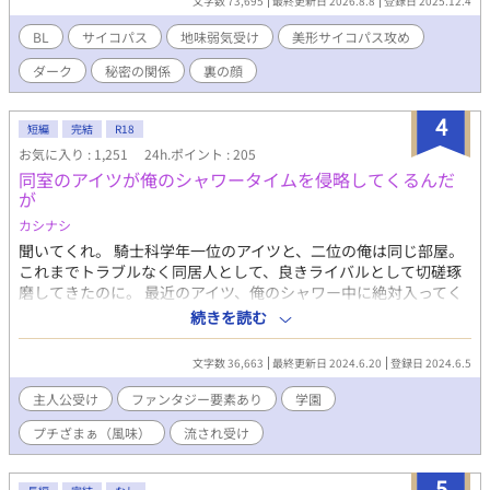
文字数 73,695
最終更新日 2026.8.8
登録日 2025.12.4
され受け×サイコパス美形攻め （注；暴力行為や性犯罪など助長
するものではございません。ご理解の上、読んでいただけたら嬉
BL
サイコパス
地味弱気受け
美形サイコパス攻め
しいです。）
ダーク
秘密の関係
裏の顔
4
短編
完結
R18
お気に入り : 1,251
24h.ポイント : 205
同室のアイツが俺のシャワータイムを侵略してくるんだ
が
カシナシ
聞いてくれ。 騎士科学年一位のアイツと、二位の俺は同じ部屋。
これまでトラブルなく同居人として、良きライバルとして切磋琢
磨してきたのに。 最近のアイツ、俺のシャワー中に絶対入ってく
るんだ。しかも振り向けば目も合う。それとなく先に用を済ませ
続きを読む
るよう言ったり対策もしてみたが、何も効かない。 とうとう直接
指摘することにしたけど……？ 距離の詰め方おかしい攻め × 女
文字数 36,663
最終更新日 2024.6.20
登録日 2024.6.5
の子が好きなはず？の受け 短編ラブコメです。ふわふわにライト
です。 頭空っぽにしてお楽しみください。
主人公受け
ファンタジー要素あり
学園
プチざまぁ（風味）
流され受け
5