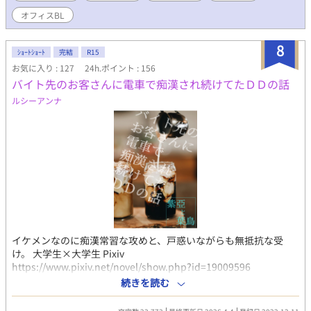
たことに納得できず、三年間受に未練があったハイスペ攻が、社
オフィスBL
内で受に復縁を迫る話。 ちょっと無理やりエロ。 ラブコメ、ハッ
ピーエンド。軽め。 一人称。 性描写は※をつけます。 各章の最終
8
話には*をつけます。 ※完結しました※ ---------------------- ◆登場
ｼｮｰﾄｼｮｰﾄ
完結
R15
人物 結川徹平（ゆいかわてっぺい）…受、29歳、170cm、平凡
お気に入り : 127
24h.ポイント : 156
高岡修（たかおかしゅう） …攻、30歳、180cm、美形
バイト先のお客さんに電車で痴漢され続けてたＤＤの話
ルシーアンナ
イケメンなのに痴漢常習な攻めと、戸惑いながらも無抵抗な受
け。 大学生×大学生 Pixiv
https://www.pixiv.net/novel/show.php?id=19009596
https://www.pixiv.net/novel/show.php?id=23370040 ムーンラ
続きを読む
イトノベルズ https://novel18.syosetu.com/n1353jz/ fujossy
https://fujossy.jp/books/30377