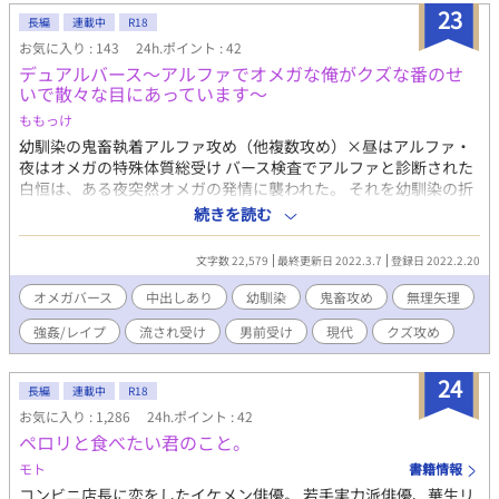
23
長編
連載中
R18
お気に入り : 143
24h.ポイント : 42
デュアルバース〜アルファでオメガな俺がクズな番のせ
いで散々な目にあっています〜
ももっけ
幼馴染の鬼畜執着アルファ攻め（他複数攻め）×昼はアルファ・
夜はオメガの特殊体質総受け バース検査でアルファと診断された
白恒は、ある夜突然オメガの発情に襲われた。 それを幼馴染の折
人に見つかり無理やり番にされてしまう。 ※無理矢理・レイプ・
続きを読む
暴力描写注意、攻めは基本クズ 連作短編。受けは色んな人とやり
ます。
文字数 22,579
最終更新日 2022.3.7
登録日 2022.2.20
オメガバース
中出しあり
幼馴染
鬼畜攻め
無理矢理
強姦/レイプ
流され受け
男前受け
現代
クズ攻め
24
長編
連載中
R18
お気に入り : 1,286
24h.ポイント : 42
ペロリと食べたい君のこと。
モト
書籍情報
コンビニ店長に恋をしたイケメン俳優。 若手実力派俳優、華生リ