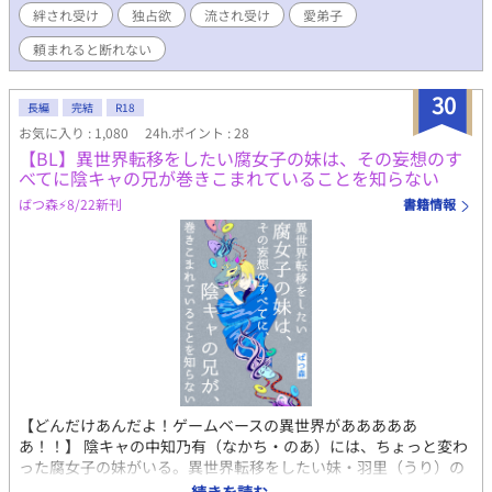
絆され受け
独占欲
流され受け
愛弟子
頼まれると断れない
30
長編
完結
R18
お気に入り : 1,080
24h.ポイント : 28
【BL】異世界転移をしたい腐女子の妹は、その妄想のす
べてに陰キャの兄が巻きこまれていることを知らない
ばつ森⚡️8/22新刊
書籍情報
【どんだけあんだよ！ゲームベースの異世界があああああ
あ！！】 陰キャの中知乃有（なかち・のあ）には、ちょっと変わ
った腐女子の妹がいる。異世界転移をしたい妹・羽里（うり）の
代わりに、なぜか乃有が巻き込まれ、ありとあらゆる異世界に飛