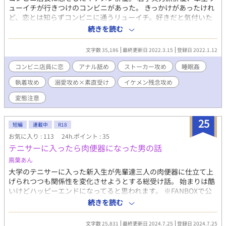
ューイチが行きつけのコンビニがあった。 きっかけがあったけれ
ど、恋とは知らずコンビニに通うリューイチ。好きだと気付いた
時には見るだけでは物足りなくて、触れるととても甘くてペロリ
続きを読む
と食べたいくらい美味しそうだった。 コンビニ店長大好きすぎて
ペロペロしたいイケメン俳優。変態溺愛執着です。 ！！ご注
文字数 35,186
最終更新日 2022.3.15
登録日 2022.1.12
意！！ タグをしっかりお読みの上地雷のない方のみお越しくださ
い。 攻めがド変態、流され受け、ペロペロ、キャンディー、ミル
コンビニ店員に恋
アナル舐め
ストーカー攻め
睡眠姦
ク、美味しい、アナル舐め、乳首イキ、ぶっかけ、ストーカー、
執着攻め
溺愛攻め×素直受け
イケメン残念攻め
受けが大好きすぎる、睡眠姦(未合体)、ギャグではない、パンツ--
----なのに純愛。
変態注意
25
短編
連載中
R18
お気に入り : 113
24h.ポイント : 35
テニサーに入ったら肉便器になった男の話
鳫葉あん
大学のテニサーに入った新入生が先輩達三人の肉便器に仕立て上
げられつつも関係性を変化させようとする総受け話。 始まりは酷
いけどハッピーエンドになってると思われます。 ※FANBOXで公
開してましたが諸事情によりこちらで公開します ※淫語・モロ
続きを読む
語・NTR的描写などあります ※ムーンライトノベルズ・pixivにも
投稿します
文字数 25,831
最終更新日 2024.7.25
登録日 2024.7.25