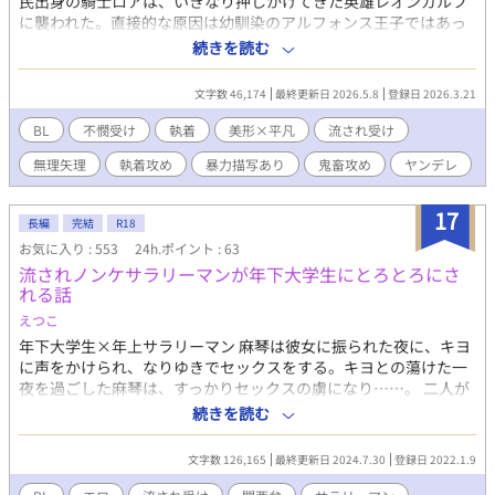
民出身の騎士ロアは、いきなり押しかけてきた英雄レオンガルフ
に襲われた。直接的な原因は幼馴染のアルフォンス王子ではあっ
たが、ロアにも原因があったようで……。 「全部お前のせいだっ
続きを読む
たんだな」 「責任とってもらおうか」 いつまでも家に居座るレオ
ンガルフの理不尽な理論にロアはどんどん流されて……。 ※主人
文字数 46,174
最終更新日 2026.5.8
登録日 2026.3.21
公が可哀想な目に遭います。攻めは頭おかしいです。 本編完結済
みですが、たまに更新するかもしれません。 表紙はAIさんに描い
BL
不憫受け
執着
美形×平凡
流され受け
てもらいました‼︎ありがたいです‼︎
無理矢理
執着攻め
暴力描写あり
鬼畜攻め
ヤンデレ
17
長編
完結
R18
お気に入り : 553
24h.ポイント : 63
流されノンケサラリーマンが年下大学生にとろとろにさ
れる話
えつこ
年下大学生×年上サラリーマン 麻琴は彼女に振られた夜に、キヨ
に声をかけられ、なりゆきでセックスをする。キヨとの蕩けた一
夜を過ごした麻琴は、すっかりセックスの虜になり……。 二人が
セックスしてる話がメイン。後半にかけてストーリーが展開しま
続きを読む
す。 関西弁で喘ぐの可愛いねという気持ちで書いています。 R18
メイン。本編は完結済。たまに番外編を更新しています（更新不
文字数 126,165
最終更新日 2024.7.30
登録日 2022.1.9
定期）