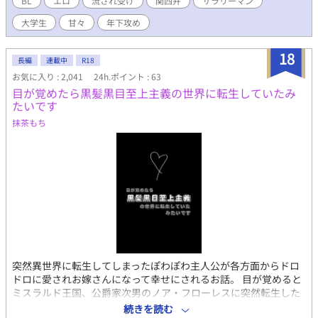
BL
エロ
流され受け
関西弁
サラリーマン
大学生
甘々
年下攻め
18
長編
連載中
R18
お気に入り : 2,041
24h.ポイント : 63
目が覚めたら黒髪黒目至上主義の世界に転生していたみ
たいです
抹茶もち
突然異世界に転生してしまったぽわぽわ主人公が各方面からドロ
ドロに愛されお嫁さんになって幸せにされるお話。 目が覚めると
ミスラルド王国、公爵家次男のノア・フローレスに突然転生した
主人公は、なんとなくある日本の記憶に引っ張られつつも前向き
続きを読む