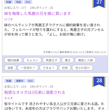
27
短編
完結
R18
お気に入り : 177
24h.ポイント : 35
妹を侮辱した馬鹿の兄を嫁に貰います
ひづき
妹のべルティシアが馬鹿王子ラグナルに婚約破棄を言い渡され
た。 フェルベードが怒りを露わにすると、馬鹿王子の兄アンセル
が命を持って償うと言う。 「よし。お前が俺に嫁げ」
文字数 9,132
最終更新日 2022.12.8
登録日 2022.12.8
婚約破棄
ちょろい
馬鹿王子
魔王
魔族と人間
溺愛
一目惚れ？
ざまぁ？
初夜
流され受け
28
長編
連載中
R18
お気に入り : 114
24h.ポイント : 35
鈍感なオメガは3兄弟に溺愛される
キルキ
仮タイトルです 流されやすい系主人公が三兄弟に愛される話。R-
18多いです。未成年の方はブラウザバックお願いたします。 オメ