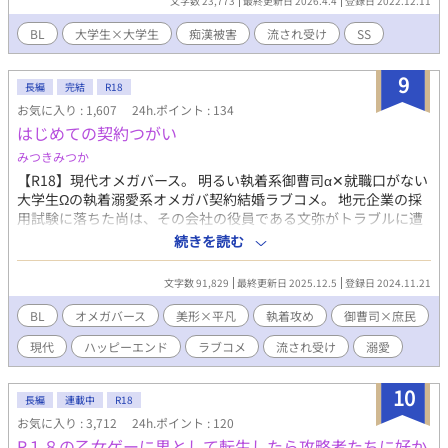
文字数 23,773
最終更新日 2026.4.4
登録日 2022.12.11
BL
大学生×大学生
痴漢被害
流され受け
SS
9
長編
完結
R18
お気に入り : 1,607
24h.ポイント : 134
はじめての契約つがい
みつきみつか
【R18】現代オメガバース。 明るい執着系御曹司α✕就職口がない
大学生Ωの執着溺愛系オメガバ契約結婚ラブコメ。 地元企業の採
用試験に落ちた尚は、その会社の役員である文弥がトラブルに遭
っていたところを助け、それ以来、食事に行く仲となった。 大学
続きを読む
四年生も終盤に差し掛かるものの、Ωであることが理由で尚の就
職先はなかなか決まらない。 そこで、文弥から、「生活の面倒を
文字数 91,829
最終更新日 2025.12.5
登録日 2024.11.21
みるので契約結婚しませんか」と持ちかけられ、尚は快諾する
が……。 契約結婚ラブコメ＋エロ R18は（※）をつけます。 ※完
BL
オメガバース
美形×平凡
執着攻め
御曹司×庶民
結済※
現代
ハッピーエンド
ラブコメ
流され受け
溺愛
10
長編
連載中
R18
お気に入り : 3,712
24h.ポイント : 120
R１８の乙女ゲーに男として転生したら攻略者たちに好か