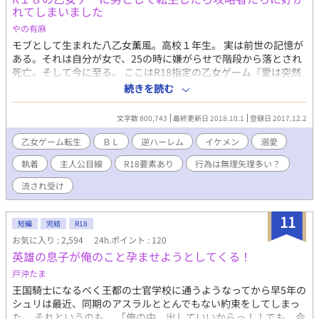
れてしまいました
やの有麻
モブとして生まれた八乙女薫風。高校１年生。 実は前世の記憶が
ある。それは自分が女で、25の時に嫌がらせで階段から落とされ
死亡。そして今に至る。 ここはR18指定の乙女ゲーム『愛は突然
に～華やかな学園で愛を育む～』の世界に転生してしまった。 男
続きを読む
だし、モブキャラだし、・・・関係ないよね？ それなのに次々と
求愛されるのは何故!? もう一度言います。 私は男です！前世は女
文字数 800,743
最終更新日 2018.10.1
登録日 2017.12.2
だったが今は男です！ 独身貴族を希望！静かに平和に暮らしたい
ので全力で拒否します！ でも拒否しても付きまとわれるのは何
乙女ゲーム転生
ＢＬ
逆ハーレム
イケメン
溺愛
故・・・？ ※知識もなく自分勝手に書いた物ですので何も考えず
執着
主人公目線
R18要素あり
行為は無理矢理多い？
に読んで頂けると幸いです。 ※高校に入るとＲ18部分が多くなり
ます。基本、攻めは肉食で強行手段が多いです。ですが相手によ
流され受け
ってラブ甘？ 人それぞれですが感じ方が違うため、無理矢理、レ
イプだと感じる人もいるかもしれません。苦手な方は回れ右して
11
ください！ ※閑話休題は全て他視点のお話です。読んでも読まな
短編
完結
R18
くても話は繋がりますが、読むとより話が楽しめる内容を記載し
お気に入り : 2,594
24h.ポイント : 120
ております。 エロは☆、過激は注)、題名に付けます。 2017.12.7
英雄の息子が俺のこと孕ませようとしてくる！
現在、HOTランク10位になりました。有難うございます。
戸沖たま
王国騎士になるべく王都の士官学校に通うようなってから早5年の
シュリは最近、同期のアスラルととんでもない約束をしてしまっ
た。 それというのも、 「俺の中、出していいからっ！！でも、今