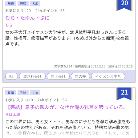
20
短編
完結
R18
お気に入り : 20
24h.ポイント : 63
むち・たゆん・ぷに
ちき
女の子大好きイケメン大学生が、幼児体型平凡おっさんに沼る
話。性描写、痴漢描写があります。(攻め以外からの痴漢)攻め視
点です。
文字数 5,774
最終更新日 2025.2.10
登録日 2025.2.10
BL
流され受け
年上受け
年の差
イケメン×平凡
21
長編
完結
R18
お気に入り : 419
24h.ポイント : 56
【完結】息子の親友が、なぜか俺の乳首を吸っている。
そば太郎
この世界には、男と女・・・、男なのに子どもを孕む孕み腹をも
った第3の性別がある。それを孕み腹という。 特殊な孕み腹の男
は、一定数存在し、国によって地位はバラバラだ。そして、この