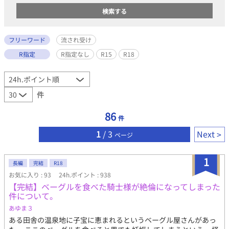
フリーワード
流され受け
R指定
R指定なし
R15
R18
件
86
件
1
/ 3
Next
ページ
1
長編
完結
R18
お気に入り : 93
24h.ポイント : 938
【完結】ベーグルを食べた騎士様が絶倫になってしまった
件について。
あゆま３
ある田舎の温泉地に子宝に恵まれるというベーグル屋さんがあっ