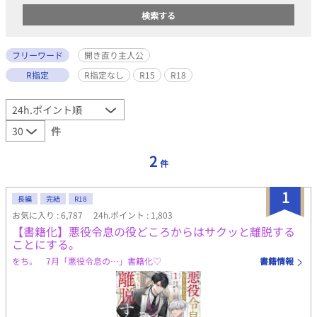
フリーワード
開き直り主人公
R指定
R指定なし
R15
R18
件
2
件
1
長編
完結
R18
お気に入り : 6,787
24h.ポイント : 1,803
【書籍化】悪役令息の役どころからはサクッと離脱する
ことにする。
をち。 7月「悪役令息の…」書籍化♡
書籍情報