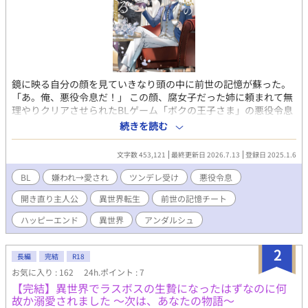
鏡に映る自分の顔を見ていきなり頭の中に前世の記憶が蘇った。
「あ。俺、悪役令息だ！」 この顔、腐女子だった姉に頼まれて無
理やりクリアさせられたBLゲーム「ボクの王子さま」の悪役令息
ことスノーデン公爵家長男、ミルリースだ。 確か、プライドが高
続きを読む
く、主役である人気者の次男レオリースを妬み虐げまくるザ・悪
役。 ということになっている。 そう。俺は何もしていない。なの
文字数 453,121
最終更新日 2026.7.13
登録日 2025.1.6
に一方的に「人気者の次男を妬んで虐める性格の悪い長男」とい
う役所にされてきたのだ。 いかんせん俺はクールな美少年すぎ
BL
嫌われ→愛され
ツンデレ受け
悪役令息
た。 伶俐な美貌と目の下のクマのせいで、黙っているだけで近寄
開き直り主人公
異世界転生
前世の記憶チート
りがたく見えてしまう。疲れてため息を吐けば「気だるい怠惰な
空気を滲ませ」ているように見え「何を思うのか、その瞳を忌々
ハッピーエンド
異世界
アンダルシュ
しげに燻らせていた」となるわけだ。 何をしても妬まれる。 成績
が上がった弟に「お前も頑張ったな」と微笑みかけただけで「首
2
席だからと弟を見下し、蔑むような笑みを口元に浮かべた」と言
長編
完結
R18
われた。さすがにその日は夜ベッドでこっそり泣いた。 成績だっ
お気に入り : 162
24h.ポイント : 7
て学年トップを維持してる。なのに「公爵家の権力を利用して裏
【完結】異世界でラスボスの生贄になったはずなのに何
から手を回し成績を操作している」と思われている。 なんでなん
故か溺愛されました ～次は、あなたの物語～
だ！なんなら寝る間も惜しんで頑張っているのに！ こんな感じで