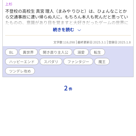
上杉
全てが「悪役ムーブ」に変換されてしまう。 弟が可愛らしいタイ
プで人懐こい愛されキャラなのもまた俺を悪役に見せるのに一役
不登校の高校生 真宮 理人（まみや りひと）は、ひょんなことか
かっていた。 このままいったら主人公を虐げた冷酷な兄として断
ら交通事故に遭い帰らぬ人に。もちろん本人も死んだと思ってい
罪され、僻地で無念の死を遂げることになる。 おかしいだろう
たものの、意識があり目を覚ますと大好きだったゲームの世界に
が！ そのどれもこれも俺が「悪役令息」だから。 そういう役回り
転生していた！しかし、そこで待ち構えていたのは憧れの主人公
続きを読む
だから。 俺の心は折れた。 これまでは皆に誤解され遠巻きにされ
ではなく凶悪なラスボスだった！しかもどうやら自分はその男に
てきた。 親には「可愛げがない」と言われ、弟は何をしても褒め
捧げられた生贄らしい。夜ノ国を統べる影の王オルカロスを前
文字数 116,098
最終更新日 2025.3.1
登録日 2025.1.8
て可愛がるくせに、俺は主席になろうが「長男なのだから当たり
に、せっかく生きることができたのにと一度諦めかける理人。し
前」。 それでも「頑張っていたらいつか分かってくれる」と不平
かし、王の様子がおかしいことに気付いた彼はとある行動に出
BL
異世界
開き直り主人公
溺愛
転生
不満もいわずに我慢してきた。 だが、何をしたって「悪役令息」
て、王の隠された秘密を知ってしまい――。一度終わってしまっ
ハッピーエンド
スパダリ
ファンタジー
魔王
なら意味なんてない。 どうせ悪役にされるのなら、いっそ好き勝
た人生、もうどうにでもなれ。そう吹っ切れた凡人青年とツンデ
手に生きてやろう。 悪役上等！これからは我慢なんてしない。 家
レ最強王が織りなす新たな物語。 ※ファンタジーBLです。 ※18
ツンデレ攻め
の為だとか長男だとか知ったことか！ こんな家、レオリースにく
禁シーンに※付けます。 ▼完結したものが読みたい方はこちら▼
れてやる！ 俺は俺で独立して裕福な平民として生きる。 幸い前世
【中華風BL】 『落暉再燃 ～囚われの剣聖は美形若君にお仕えしま
の知識も思い出したから、生活能力はあると思う。平民暮らしも
す～』 【ディストピアBL】 『プシュケの彼方ー死ぬことが許され
2
件
なんの問題もない。 前世の知識を活かし、自分の道は自分で切り
なくなった未来社会。仮の肉体を継いでなお、生きる理由はある
開くのだ。 ※※※※※※※※ お陰様で、7月にアルファポリス様
のだろうか？ー』 【青春BL】 『恋、始まり今いずこ～初恋の女神
よりアンダルシュノベルズｂにて書籍化していただくこととなり
の弟がなぜか俺にちょっかいを出してくるんだが？～』 ＼新作ス
ました♡ ありがとうございますううう！！ イイネやコメントおま
タートしました／ 【オメガバースBL】 インテグラル・スター ～
ちしております♡
若手俳優α俺の運命は大嫌いなアイドル出身俳優Ωでした～ こちら
もぜひお楽しみください！