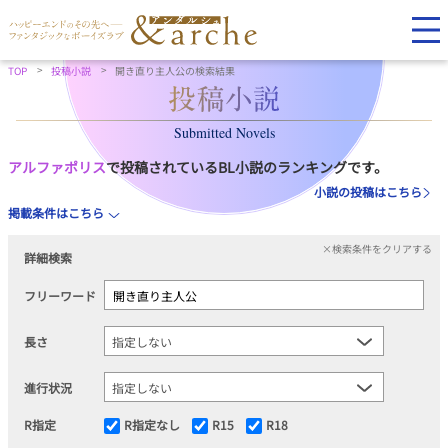
TOP
投稿小説
開き直り主人公の検索結果
Submitted Novels
アルファポリス
で投稿されているBL小説のランキングです。
小説の投稿はこちら
掲載条件はこちら
×検索条件をクリアする
詳細検索
フリーワード
長さ
進行状況
R指定
R指定なし
R15
R18