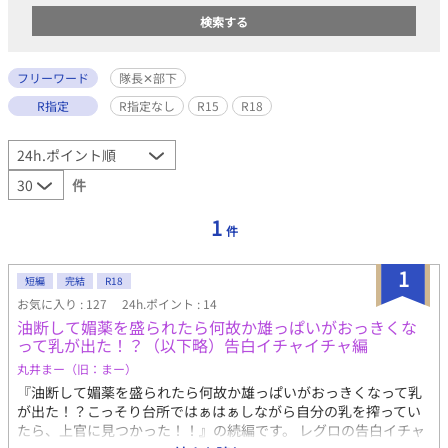
フリーワード
隊長✕部下
R指定
R指定なし
R15
R18
件
1
件
1
短編
完結
R18
お気に入り : 127
24h.ポイント : 14
油断して媚薬を盛られたら何故か雄っぱいがおっきくな
って乳が出た！？（以下略）告白イチャイチャ編
丸井まー（旧：まー）
『油断して媚薬を盛られたら何故か雄っぱいがおっきくなって乳
が出た！？こっそり台所ではぁはぁしながら自分の乳を搾ってい
たら、上官に見つかった！！』の続編です。 レグロの告白イチャ