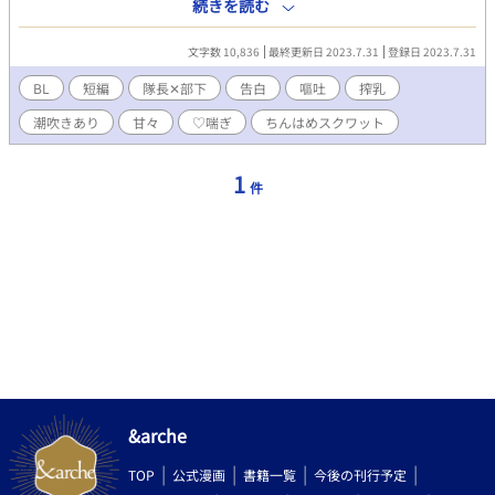
イチャ編です。 ※♡喘ぎです。 ※ムーンライトノベルズさんでも
続きを読む
公開しております。
文字数 10,836
最終更新日 2023.7.31
登録日 2023.7.31
BL
短編
隊長✕部下
告白
嘔吐
搾乳
潮吹きあり
甘々
♡喘ぎ
ちんはめスクワット
1
件
&arche
TOP
公式漫画
書籍一覧
今後の刊行予定