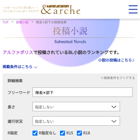
TOP
投稿小説
隊長✕部下の検索結果
Submitted Novels
アルファポリス
で投稿されているBL小説のランキングです。
小説の投稿はこちら
掲載条件はこちら
×検索条件をクリアする
詳細検索
フリーワード
長さ
進行状況
R指定
R指定なし
R15
R18